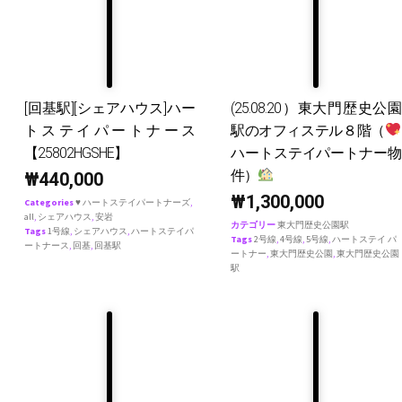
[回基駅][シェアハウス]ハー
(25.08.20）東大門歴史公園
トステイパートナース
駅のオフィステル８階（
【25802HGSHE】
ハートステイパートナー物
件）
₩
440,000
₩
1,300,000
Categories
♥ ハートステイパートナーズ
,
all
,
シェアハウス
,
安岩
カテゴリー
東大門歴史公園駅
Tags
1号線
,
シェアハウス
,
ハートステイパ
Tags
2号線
,
4号線
,
5号線
,
ハートステイ パ
ートナース
,
回基
,
回基駅
ートナー
,
東大門歴史公園
,
東大門歴史公園
駅