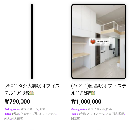
(25.04.18) 外大前駅 オフィス
(25.04.11)回基駅オフィステ
テル 10/18階
ル11/15階
₩
790,000
₩
1,000,000
Categories
オフィステル
,
外大
Categories
オフィステル
,
回基
Tags
1号線
,
ウェデアプ駅
,
オフィステル
,
Tags
2号線
,
オフィステル
,
フェギ駅
,
回基
,
外大
,
外大前駅
回基駅