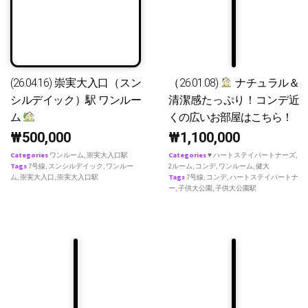
(26.04.16) 崇実大入口（スン
（26.01.08)
ナチュラル＆
シルデイック）駅 ワンルー
清潔感たっぷり！コンデ近
ム
くの広いお部屋はこちら！
₩
500,000
₩
1,100,000
Categories
ワンルーム
,
崇実大入口駅
Categories
♥ ハートステイパートナーズ
,
Tags
7号線
,
スンシルデイック
,
ワンルー
2ルーム
,
コンデ
,
ワンルーム
,
健大
ム
,
崇実大入口
,
崇実大入口駅
Tags
7号線
,
コンデ
,
ハートステイパートナ
ー
,
子供大公園
,
子供大公園駅