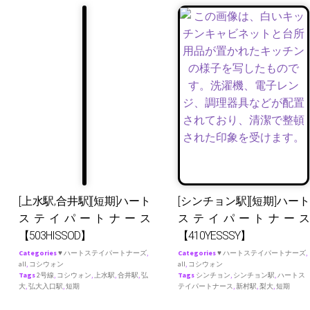
[上水駅,合井駅][短期]ハート
[シンチョン駅][短期]ハート
ステイパートナース
ステイパートナース
【503HISSOD】
【410YESSSY】
Categories
♥ ハートステイパートナーズ
,
Categories
♥ ハートステイパートナーズ
,
all
,
コシウォン
all
,
コシウォン
Tags
2号線
,
コシウォン
,
上水駅
,
合井駅
,
弘
Tags
シンチョン
,
シンチョン駅
,
ハートス
大
,
弘大入口駅
,
短期
テイパートナース
,
新村駅
,
梨大
,
短期