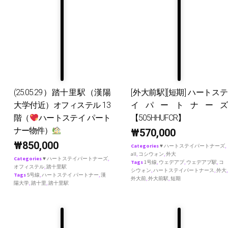
(25.05.29）踏十里駅（漢陽
[外大前駅][短期] ハートステ
大学付近）オフィステル 13
イパートナーズ
階（
ハートステイ パート
【505HHUFCR】
ナー物件）
₩
570,000
₩
850,000
Categories
♥ ハートステイパートナーズ
,
all
,
コシウォン
,
外大
Categories
♥ ハートステイパートナーズ
,
Tags
1号線
,
ウェデアプ
,
ウェデアプ駅
,
コ
オフィステル
,
踏十里駅
シウォン
,
ハートステイパートナース
,
外大
,
Tags
5号線
,
ハートステイ パートナー
,
漢
外大前
,
外大前駅
,
短期
陽大学
,
踏十里
,
踏十里駅