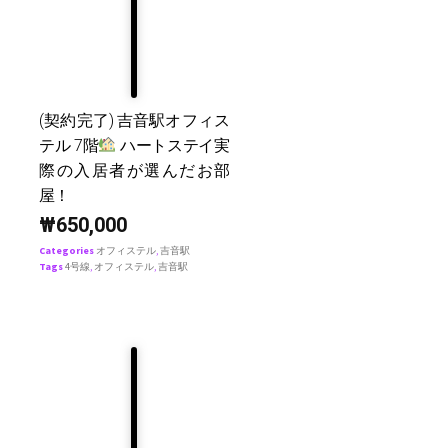
(契約完了) 吉音駅オフィス
テル 7階
ハートステイ実
際の入居者が選んだお部
屋！
₩
650,000
Categories
オフィステル
,
吉音駅
Tags
4号線
,
オフィステル
,
吉音駅