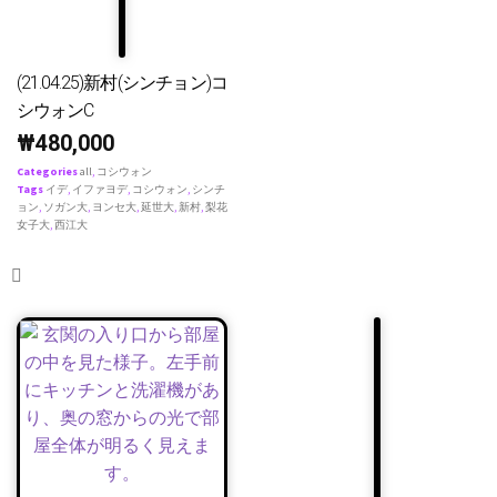
(21.04.25)新村(シンチョン)コ
シウォンC
₩
480,000
Categories
all
,
コシウォン
Tags
イデ
,
イファヨデ
,
コシウォン
,
シンチ
ョン
,
ソガン大
,
ヨンセ大
,
延世大
,
新村
,
梨花
女子大
,
西江大