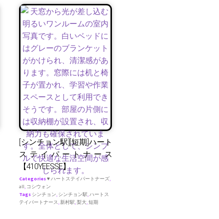
[シンチョン駅][短期]ハート
ステイパートナース
【410YEESSE】
Categories
♥ ハートステイパートナーズ
,
all
,
コシウォン
Tags
シンチョン
,
シンチョン駅
,
ハートス
テイパートナース
,
新村駅
,
梨大
,
短期