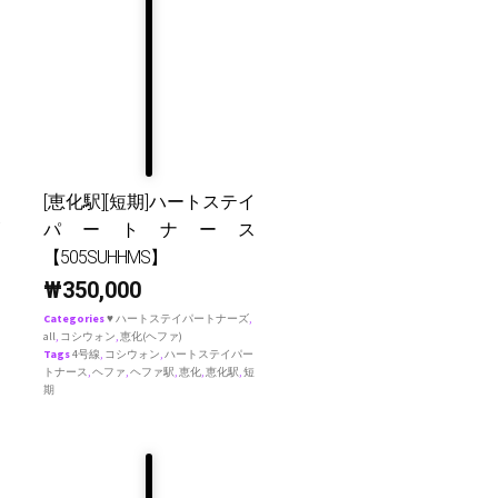
[恵化駅][短期]ハートステイ
パートナース
【505SUHHMS】
₩
350,000
Categories
♥ ハートステイパートナーズ
,
all
,
コシウォン
,
恵化(ヘファ)
Tags
4号線
,
コシウォン
,
ハートステイパー
トナース
,
ヘファ
,
ヘファ駅
,
恵化
,
恵化駅
,
短
期