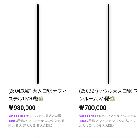
(25.04.08)建大入口駅オフィ
(25.03.27)ソウル大入口駅 ワ
ステル12/20階
ンルーム 2/5階
₩
980,000
₩
700,000
Categories
オフィステル
,
建大入口駅
Categories
all
,
オフィステル
,
ワンルーム
Tags
2号線
,
オフィステル
,
コングクデ
,
建
Tags
2号線
,
オフィステル
,
ソウル大
,
ソウ
国大
,
建大
,
建大入口
,
建大入口駅
ル大入口
,
ソウル大入口駅