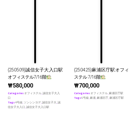
(25.05.09)誠信女子大入口駅
(25.04.25)麻浦区庁駅オフィ
オフィステル7/16階
ステル 7/16階
₩
580,000
₩
700,000
Categories
オフィステル
,
誠信女子大入
Categories
オフィステル
,
麻浦区庁駅
口
Tags
6号線
,
麻浦
,
麻浦区庁
,
麻浦区庁駅
Tags
4号線
,
ソンシンヨデ
,
誠信女子大
,
誠
信女子大入口
,
誠信女子大入口駅