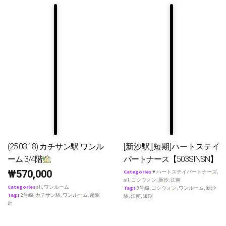
(25.03.18) カチサン駅 ワンル
[新沙駅][短期]ハートステイ
ーム 3/4階
パートナース【503SINSN】
₩
570,000
Categories
♥ ハートステイパートナーズ
,
all
,
コシウォン
,
新沙
,
江南
Categories
all
,
ワンルーム
Tags
3号線
,
コシウォン
,
ワンルーム
,
新沙
Tags
2号線
,
カチサン駅
,
ワンルーム
,
超駅
駅
,
江南
,
短期
近