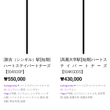
[新吉（シンギル）駅][短期]
[高麗大学駅][短期]ハートス
ハートステイパートナーズ
テイパートナーズ
【504SGSP】
【504KGDDS】
₩
550,000
₩
430,000
Categories
♥ ハートステイパートナーズ
,
Categories
♥ ハートステイパートナーズ
,
all
,
コシウォン
,
新吉（シンギル）
all
,
コシウォン
Tags
1号線
,
コシウォン
,
シンギル
,
シンギ
Tags
6号線
,
コシウォン
,
コリョ大
,
女性専
ル駅
,
ハートステイパートナース
,
新吉
,
新
用
,
短期
,
高麗大学
,
高麗大学駅
吉駅
,
男女共用
,
短期