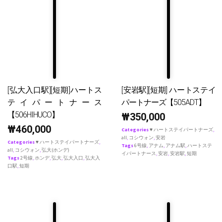
[弘大入口駅][短期]ハートス
[安岩駅][短期] ハートステイ
テイパートナース
パートナーズ【505ADT】
【506HIHUCO】
₩
350,000
₩
460,000
Categories
♥ ハートステイパートナーズ
,
all
,
コシウォン
,
安岩
Categories
♥ ハートステイパートナーズ
,
Tags
6号線
,
アナム
,
アナム駅
,
ハートステ
all
,
コシウォン
,
弘大(ホンデ)
イパートナース
,
安岩
,
安岩駅
,
短期
Tags
2号線
,
ホンデ
,
弘大
,
弘大入口
,
弘大入
口駅
,
短期