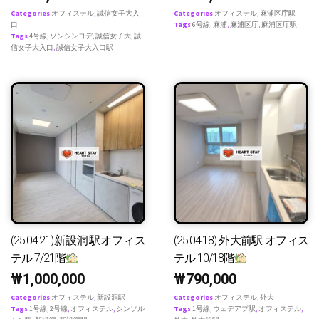
Categories
オフィステル
,
誠信女子大入
Categories
オフィステル
,
麻浦区庁駅
口
Tags
6号線
,
麻浦
,
麻浦区庁
,
麻浦区庁駅
Tags
4号線
,
ソンシンヨデ
,
誠信女子大
,
誠
信女子大入口
,
誠信女子大入口駅
(25.04.21)新設洞駅オフィス
(25.04.18) 外大前駅 オフィス
テル 7/21階
テル 10/18階
₩
1,000,000
₩
790,000
Categories
オフィステル
,
新設洞駅
Categories
オフィステル
,
外大
Tags
1号線
,
2号線
,
オフィステル
,
シンソル
Tags
1号線
,
ウェデアプ駅
,
オフィステル
,