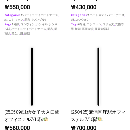
₩
550,000
₩
430,000
Categories
♥ ハートステイパートナーズ
,
Categories
♥ ハートステイパートナーズ
,
all
,
コシウォン
,
新吉（シンギル）
all
,
コシウォン
Tags
1号線
,
コシウォン
,
シンギル
,
シンギ
Tags
6号線
,
コシウォン
,
コリョ大
,
女性専
ル駅
,
ハートステイパートナース
,
新吉
,
新
用
,
短期
,
高麗大学
,
高麗大学駅
吉駅
,
男女共用
,
短期
(25.05.09)誠信女子大入口駅
(25.04.25)麻浦区庁駅オフィ
オフィステル7/16階
ステル 7/16階
₩
580,000
₩
700,000