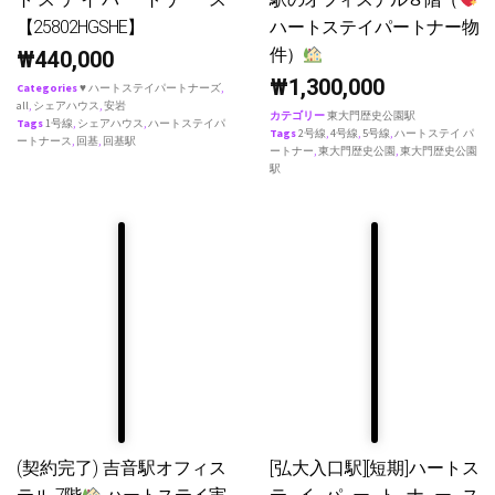
【25802HGSHE】
ハートステイパートナー物
件）
₩
440,000
₩
1,300,000
Categories
♥ ハートステイパートナーズ
,
all
,
シェアハウス
,
安岩
カテゴリー
東大門歴史公園駅
Tags
1号線
,
シェアハウス
,
ハートステイパ
Tags
2号線
,
4号線
,
5号線
,
ハートステイ パ
ートナース
,
回基
,
回基駅
ートナー
,
東大門歴史公園
,
東大門歴史公園
駅
(契約完了) 吉音駅オフィス
[弘大入口駅][短期]ハートス