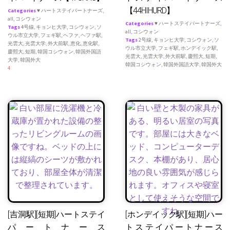
【44HIHURD】
Categories
♥ ハートステイパートナーズ
,
all
,
コシウォン
Categories
♥ ハートステイパートナーズ
,
Tags
4号線
,
キョンヒ大学
,
コシウォン
,
ソ
all
,
コシウォン
ウル市立大学
,
フェギ駅
,
ヘファ
,
ヘファ駅
,
Tags
2号線
,
キョンヒ大学
,
コシウォン
,
ソ
光雲大
,
光雲大学
,
外大前駅
,
恵化
,
恵化駅
,
ウル市立大学
,
フェギ駅
,
ホンデイック駅
,
慶熙大
,
短期
,
韓国コシウォン
,
韓国外国語
光雲大
,
光雲大学
,
外大前駅
,
慶熙大
,
短期
,
大学
,
韓国外大
韓国コシウォン
,
韓国外国語大学
,
韓国外大
4
[吉洞駅][短期]ハートステイ
[ホンデイック駅][短期]ハー
パートナース
トステイパートナース