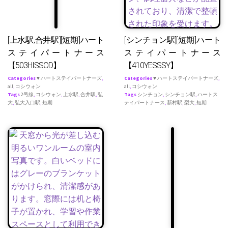
[上水駅,合井駅][短期]ハート
[シンチョン駅][短期]ハート
ステイパートナース
ステイパートナース
【503HISSOD】
【410YESSSY】
Categories
♥ ハートステイパートナーズ
,
Categories
♥ ハートステイパートナーズ
,
all
,
コシウォン
all
,
コシウォン
Tags
2号線
,
コシウォン
,
上水駅
,
合井駅
,
弘
Tags
シンチョン
,
シンチョン駅
,
ハートス
大
,
弘大入口駅
,
短期
テイパートナース
,
新村駅
,
梨大
,
短期