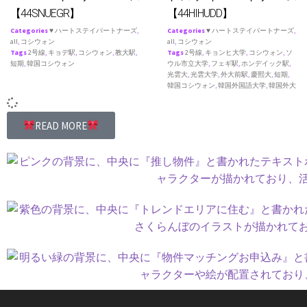
【44SNUEGR】
【44HIHUDD】
Categories
♥ ハートステイパートナーズ
,
Categories
♥ ハートステイパートナーズ
,
all
,
コシウォン
all
,
コシウォン
Tags
2号線
,
キョデ駅
,
コシウォン
,
教大駅
,
Tags
2号線
,
キョンヒ大学
,
コシウォン
,
ソ
短期
,
韓国コシウォン
ウル市立大学
,
フェギ駅
,
ホンデイック駅
,
光雲大
,
光雲大学
,
外大前駅
,
慶熙大
,
短期
,
韓国コシウォン
,
韓国外国語大学
,
韓国外大
READ MORE