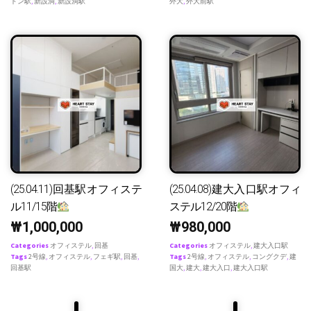
ドン駅
,
新設洞
,
新設洞駅
外大
,
外大前駅
(25.04.11)回基駅オフィステ
(25.04.08)建大入口駅オフィ
ル11/15階
ステル12/20階
₩
1,000,000
₩
980,000
Categories
オフィステル
,
回基
Categories
オフィステル
,
建大入口駅
Tags
2号線
,
オフィステル
,
フェギ駅
,
回基
,
Tags
2号線
,
オフィステル
,
コングクデ
,
建
回基駅
国大
,
建大
,
建大入口
,
建大入口駅