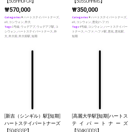
【505HHUFCR】
【505SUHHMS】
₩
570,000
₩
350,000
Categories
♥ ハートステイパートナーズ
,
Categories
♥ ハートステイパートナーズ
,
all
,
コシウォン
,
外大
all
,
コシウォン
,
恵化(ヘファ)
Tags
1号線
,
ウェデアプ
,
ウェデアプ駅
,
コ
Tags
4号線
,
コシウォン
,
ハートステイパー
シウォン
,
ハートステイパートナース
,
外
トナース
,
ヘファ
,
ヘファ駅
,
恵化
,
恵化駅
,
大
,
外大前
,
外大前駅
,
短期
短期
[新吉（シンギル）駅][短期]
[高麗大学駅][短期]ハートス
ハートステイパートナーズ
テイパートナーズ
【504SGSP】
【504KGDDS】