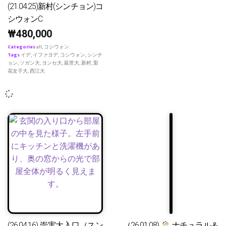
(21.04.25)新村(シンチョン)コ
シウォンC
₩
480,000
Categories
all
,
コシウォン
Tags
イデ
,
イファヨデ
,
コシウォン
,
シンチ
ョン
,
ソガン大
,
ヨンセ大
,
延世大
,
新村
,
梨
花女子大
,
西江大
(26.04.16) 崇実大入口（スン
（26.01.08)
ナチュラル＆