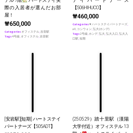
テル 7階
ハートステイ実
テイパートナース
際の入居者が選んだお部
【506HIHUCO】
屋！
₩
460,000
₩
650,000
Categories
♥ ハートステイパートナーズ
,
all
,
コシウォン
,
弘大(ホンデ)
Categories
オフィステル
,
吉音駅
Tags
2号線
,
ホンデ
,
弘大
,
弘大入口
,
弘大入
Tags
4号線
,
オフィステル
,
吉音駅
口駅
,
短期
[安岩駅][短期] ハートステイ
(25.05.29）踏十里駅（漢陽
パートナーズ【505ADT】
大学付近）オフィステル 13