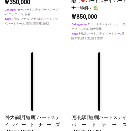
階（
ハートステイ パート
₩
350,000
ナー物件）
Categories
♥ ハートステイパートナーズ
,
all
,
コシウォン
,
安岩
₩
850,000
Tags
6号線
,
アナム
,
アナム駅
,
ハートステ
イパートナース
,
安岩
,
安岩駅
,
短期
Categories
♥ ハートステイパートナーズ
,
オフィステル
,
踏十里駅
Tags
5号線
,
ハートステイ パートナー
,
漢
陽大学
,
踏十里
,
踏十里駅
[外大前駅][短期] ハートステ
[恵化駅][短期]ハートステイ
イパートナーズ
パートナース