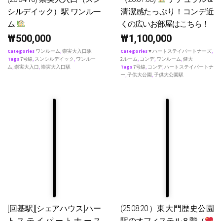
シルデイック）駅 ワンルー
清潔感たっぷり！コンデ近
ム
くの広いお部屋はこちら！
₩
500,000
₩
1,100,000
Categories
ワンルーム
,
崇実大入口駅
Categories
♥ ハートステイパートナーズ
,
Tags
7号線
,
スンシルデイック
,
ワンルー
2ルーム
,
コンデ
,
ワンルーム
,
健大
ム
,
崇実大入口
,
崇実大入口駅
Tags
7号線
,
コンデ
,
ハートステイパートナ
ー
,
子供大公園
,
子供大公園駅
[回基駅][シェアハウス]ハー
(25.08.20）東大門歴史公園
トステイパートナース
駅のオフィステル８階（