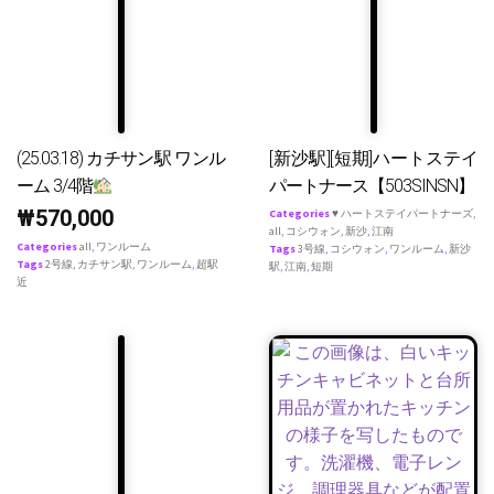
(25.03.18) カチサン駅 ワンル
[新沙駅][短期]ハートステイ
ーム 3/4階
パートナース【503SINSN】
₩
570,000
Categories
♥ ハートステイパートナーズ
,
all
,
コシウォン
,
新沙
,
江南
Categories
all
,
ワンルーム
Tags
3号線
,
コシウォン
,
ワンルーム
,
新沙
Tags
2号線
,
カチサン駅
,
ワンルーム
,
超駅
駅
,
江南
,
短期
近