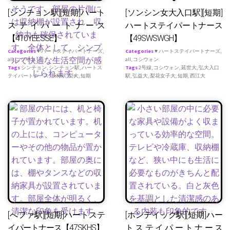
[シンチョン駅][短期]ハート
[ソンシン女大入口駅][短期]
ステイパートナース
ハートステイパートナース
【410YEESSE】
【49SWSWGH】
Categories
♥ ハートステイパートナーズ
,
Categories
♥ ハートステイパートナーズ
,
all
,
コシウォン
all
,
コシウォン
Tags
シンチョン
,
シンチョン駅
,
ハートス
Tags
2号線
,
コシウォン
,
延世大
,
弘大入口
テイパートナース
,
新村駅
,
梨大
,
短期
駅
,
弘益大
,
梨花女子大
,
短期
,
西江大
[へファ駅][短期]ハートステ
[ホンデイック駅][短期]ハー
イパートナース【47SKHS】
トステイパートナース