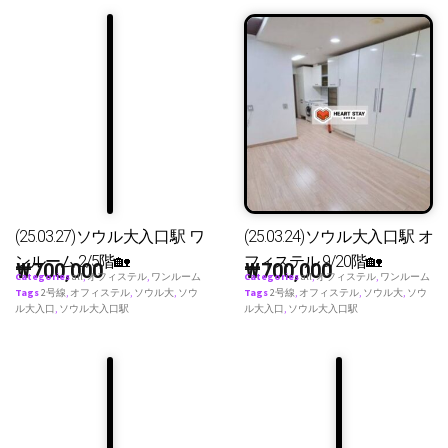
(25.03.27)ソウル大入口駅 ワ
(25.03.24)ソウル大入口駅 オ
ンルーム 2/5階🏡
フィステル 9/20階🏡
₩
700,000
₩
700,000
Categories
all
,
オフィステル
,
ワンルーム
Categories
all
,
オフィステル
,
ワンルーム
Tags
2号線
,
オフィステル
,
ソウル大
,
ソウ
Tags
2号線
,
オフィステル
,
ソウル大
,
ソウ
ル大入口
,
ソウル大入口駅
ル大入口
,
ソウル大入口駅