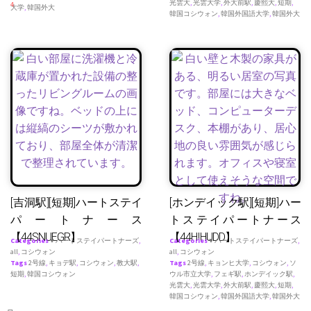
光雲大
,
光雲大学
,
外大前駅
,
慶熙大
,
短期
,
4
大学
,
韓国外大
韓国コシウォン
,
韓国外国語大学
,
韓国外大
[吉洞駅][短期]ハートステイ
[ホンデイック駅][短期]ハー
パートナース
トステイパートナース
【44SNUEGR】
【44HIHUDD】
Categories
♥ ハートステイパートナーズ
,
Categories
♥ ハートステイパートナーズ
,
all
,
コシウォン
all
,
コシウォン
Tags
2号線
,
キョデ駅
,
コシウォン
,
教大駅
,
Tags
2号線
,
キョンヒ大学
,
コシウォン
,
ソ
短期
,
韓国コシウォン
ウル市立大学
,
フェギ駅
,
ホンデイック駅
,
光雲大
,
光雲大学
,
外大前駅
,
慶熙大
,
短期
,
韓国コシウォン
,
韓国外国語大学
,
韓国外大