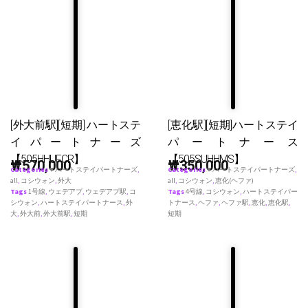
[外大前駅][短期] ハートステ
[恵化駅][短期]ハートステイ
イパートナーズ
パートナース
【505HHUFCR】
【505SUHHMS】
₩
570,000
₩
350,000
Categories
♥ ハートステイパートナーズ
,
Categories
♥ ハートステイパートナーズ
,
all
,
コシウォン
,
外大
all
,
コシウォン
,
恵化(ヘファ)
Tags
1号線
,
ウェデアプ
,
ウェデアプ駅
,
コ
Tags
4号線
,
コシウォン
,
ハートステイパー
シウォン
,
ハートステイパートナース
,
外
トナース
,
ヘファ
,
ヘファ駅
,
恵化
,
恵化駅
,
大
,
外大前
,
外大前駅
,
短期
短期