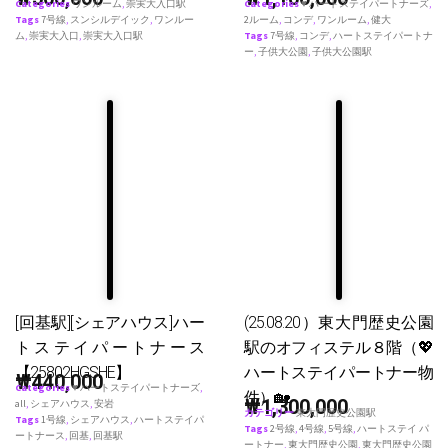
Categories
ワンルーム
,
崇実大入口駅
Categories
♥ ハートステイパートナーズ
,
Tags
7号線
,
スンシルデイック
,
ワンルー
2ルーム
,
コンデ
,
ワンルーム
,
健大
ム
,
崇実大入口
,
崇実大入口駅
Tags
7号線
,
コンデ
,
ハートステイパートナ
ー
,
子供大公園
,
子供大公園駅
[回基駅][シェアハウス]ハー
(25.08.20）東大門歴史公園
トステイパートナース
駅のオフィステル８階（💖
【25802HGSHE】
ハートステイパートナー物
₩
440,000
Categories
♥ ハートステイパートナーズ
,
件）🏡
₩
1,300,000
all
,
シェアハウス
,
安岩
カテゴリー
東大門歴史公園駅
Tags
1号線
,
シェアハウス
,
ハートステイパ
Tags
2号線
,
4号線
,
5号線
,
ハートステイ パ
ートナース
,
回基
,
回基駅
ートナー
,
東大門歴史公園
,
東大門歴史公園