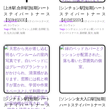
[上水駅,合井駅][短期]ハート
[シンチョン駅][短期]ハート
ステイパートナース
ステイパートナース
【503HISSOD】
【410YESSSY】
Categories
♥ ハートステイパートナーズ
,
Categories
♥ ハートステイパートナーズ
,
all
,
コシウォン
all
,
コシウォン
Tags
2号線
,
コシウォン
,
上水駅
,
合井駅
,
弘
Tags
シンチョン
,
シンチョン駅
,
ハートス
大
,
弘大入口駅
,
短期
テイパートナース
,
新村駅
,
梨大
,
短期
[シンチョン駅][短期]ハート
[ソンシン女大入口駅][短期]
ステイパートナース
ハートステイパートナース