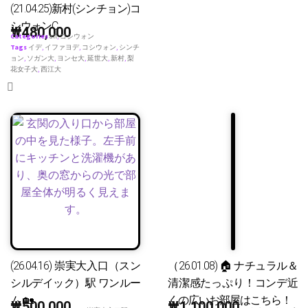
(21.04.25)新村(シンチョン)コ
シウォンC
₩
480,000
Categories
all
,
コシウォン
Tags
イデ
,
イファヨデ
,
コシウォン
,
シンチ
ョン
,
ソガン大
,
ヨンセ大
,
延世大
,
新村
,
梨
花女子大
,
西江大
(26.04.16) 崇実大入口（スン
（26.01.08) 🏠 ナチュラル＆
シルデイック）駅 ワンルー
清潔感たっぷり！コンデ近
ム 🏡
くの広いお部屋はこちら！
₩
500,000
₩
1,100,000