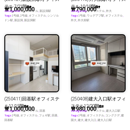
テル 7/21階🏡
テル 10/18階🏡
₩
1,000,000
₩
790,000
Categories
オフィステル
,
新設洞駅
Categories
オフィステル
,
外大
Tags
1号線
,
2号線
,
オフィステル
,
シンソル
Tags
1号線
,
ウェデアプ駅
,
オフィステル
,
ドン駅
,
新設洞
,
新設洞駅
外大
,
外大前駅
(25.04.11)回基駅オフィステ
(25.04.08)建大入口駅オフィ
ル11/15階🏡
ステル12/20階🏡
₩
1,000,000
₩
980,000
Categories
オフィステル
,
回基
Categories
オフィステル
,
建大入口駅
Tags
2号線
,
オフィステル
,
フェギ駅
,
回基
,
Tags
2号線
,
オフィステル
,
コングクデ
,
建
回基駅
国大
,
建大
,
建大入口
,
建大入口駅