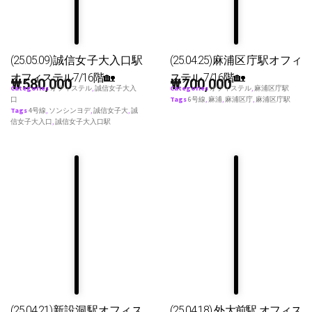
(25.05.09)誠信女子大入口駅
(25.04.25)麻浦区庁駅オフィ
オフィステル7/16階🏡
ステル 7/16階🏡
₩
580,000
₩
700,000
Categories
オフィステル
,
誠信女子大入
Categories
オフィステル
,
麻浦区庁駅
口
Tags
6号線
,
麻浦
,
麻浦区庁
,
麻浦区庁駅
Tags
4号線
,
ソンシンヨデ
,
誠信女子大
,
誠
信女子大入口
,
誠信女子大入口駅
(25.04.21)新設洞駅オフィス
(25.04.18) 外大前駅 オフィス