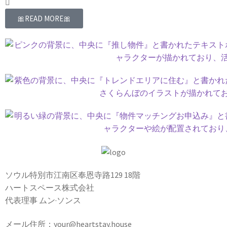
🎀READ MORE🎀
ソウル特別市江南区奉恩寺路129 18階
ハートスペース株式会社
代表理事 ムン·ソンス
メール住所：your@heartstay.house