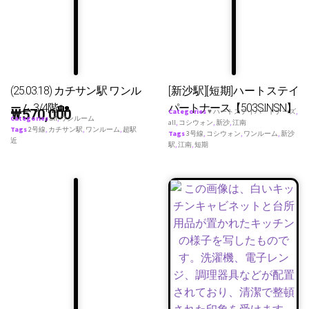
(25.03.18) カチサン駅 ワンル
[新沙駅][短期]ハートステイ
ーム 3/4階🏡
パートナース【503SINSN】
₩
570,000
Categories
♥ ハートステイパートナーズ
,
Categories
all
,
ワンルーム
all
,
コシウォン
,
新沙
,
江南
Tags
2号線
,
カチサン駅
,
ワンルーム
,
超駅
Tags
3号線
,
コシウォン
,
ワンルーム
,
新沙
近
駅
,
江南
,
短期