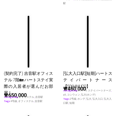
駅
(契約完了) 吉音駅オフィス
[弘大入口駅][短期]ハートス
テル 7階🏡 ハートステイ実
テイパートナース
際の入居者が選んだお部
【506HIHUCO】
₩
460,000
Categories
♥ ハートステイパートナーズ
,
屋！
₩
650,000
all
,
コシウォン
,
弘大(ホンデ)
Categories
オフィステル
,
吉音駅
Tags
2号線
,
ホンデ
,
弘大
,
弘大入口
,
弘大入
Tags
4号線
,
オフィステル
,
吉音駅
口駅
,
短期