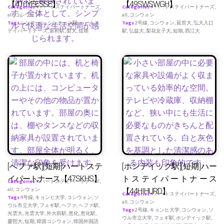
【410YEESSE】
【49SWSWGH】
Categories
♥ ハートステイパートナーズ
,
Categories
♥ ハートステイパートナーズ
,
all
,
コシウォン
all
,
コシウォン
Tags
シンチョン
,
シンチョン駅
,
ハートス
Tags
2号線
,
コシウォン
,
延世大
,
弘大入口
テイパートナース
,
新村駅
,
梨大
,
短期
駅
,
弘益大
,
梨花女子大
,
短期
,
西江大
[へファ駅][短期]ハートステ
[ホンデイック駅][短期]ハー
イパートナース【47SKHS】
トステイパートナース
Categories
♥ ハートステイパートナーズ
,
all
,
コシウォン
【44HIHURD】
Categories
♥ ハートステイパートナーズ
,
Tags
4号線
,
キョンヒ大学
,
コシウォン
,
ソ
all
,
コシウォン
ウル市立大学
,
フェギ駅
,
ヘファ
,
ヘファ駅
,
Tags
2号線
,
キョンヒ大学
,
コシウォン
,
ソ
光雲大
,
光雲大学
,
外大前駅
,
恵化
,
恵化駅
,
ウル市立大学
,
フェギ駅
,
ホンデイック駅
,
慶熙大
,
短期
,
韓国コシウォン
,
韓国外国語