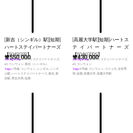
[新吉（シンギル）駅][短期]
[高麗大学駅][短期]ハートス
ハートステイパートナーズ
テイパートナーズ
【504SGSP】
【504KGDDS】
₩
550,000
₩
430,000
Categories
♥ ハートステイパートナーズ
,
Categories
♥ ハートステイパートナーズ
,
all
,
コシウォン
,
新吉（シンギル）
all
,
コシウォン
Tags
1号線
,
コシウォン
,
シンギル
,
シンギ
Tags
6号線
,
コシウォン
,
コリョ大
,
女性専
ル駅
,
ハートステイパートナース
,
新吉
,
新
用
,
短期
,
高麗大学
,
高麗大学駅
吉駅
,
男女共用
,
短期