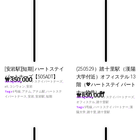
[安岩駅][短期] ハートステイ
(25.05.29）踏十里駅（漢陽
パートナーズ【505ADT】
大学付近）オフィステル 13
₩
350,000
Categories
♥ ハートステイパートナーズ
,
階（💖ハートステイ パート
all
,
コシウォン
,
安岩
ナー物件）🏡
Tags
6号線
,
アナム
,
アナム駅
,
ハートステ
₩
850,000
イパートナース
,
安岩
,
安岩駅
,
短期
Categories
♥ ハートステイパートナーズ
,
オフィステル
,
踏十里駅
Tags
5号線
,
ハートステイ パートナー
,
漢
陽大学
,
踏十里
,
踏十里駅