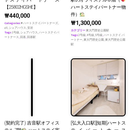
【25802HGSHE】
ハートステイパートナー物
件）
₩
440,000
₩
1,300,000
Categories
♥ ハートステイパートナーズ
,
all
,
シェアハウス
,
安岩
カテゴリー
東大門歴史公園駅
Tags
1号線
,
シェアハウス
,
ハートステイパ
Tags
2号線
,
4号線
,
5号線
,
ハートステイ パ
ートナース
,
回基
,
回基駅
ートナー
,
東大門歴史公園
,
東大門歴史公園
駅
(契約完了) 吉音駅オフィス
[弘大入口駅][短期]ハートス