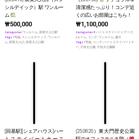
シルデイック）駅 ワンルー
清潔感たっぷり！コンデ近
ム
くの広いお部屋はこちら！
₩
500,000
₩
1,100,000
Categories
ワンルーム
,
崇実大入口駅
Categories
♥ ハートステイパートナーズ
,
Tags
7号線
,
スンシルデイック
,
ワンルー
2ルーム
,
コンデ
,
ワンルーム
,
健大
ム
,
崇実大入口
,
崇実大入口駅
Tags
7号線
,
コンデ
,
ハートステイパートナ
ー
,
子供大公園
,
子供大公園駅
[回基駅][シェアハウス]ハー
(25.08.20）東大門歴史公園
トステイパートナース
駅のオフィステル８階（