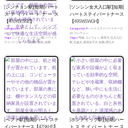
[シンチョン駅][短期]ハート
[ソンシン女大入口駅][短期]
ステイパートナース
ハートステイパートナース
【410YEESSE】
【49SWSWGH】
Categories
♥ ハートステイパートナーズ
,
Categories
♥ ハートステイパートナーズ
,
all
,
コシウォン
all
,
コシウォン
Tags
シンチョン
,
シンチョン駅
,
ハートス
Tags
2号線
,
コシウォン
,
延世大
,
弘大入口
テイパートナース
,
新村駅
,
梨大
,
短期
駅
,
弘益大
,
梨花女子大
,
短期
,
西江大
[へファ駅][短期]ハートステ
[ホンデイック駅][短期]ハー
イパートナース【47SKHS】
トステイパートナース