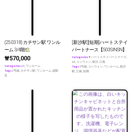
(25.03.18) カチサン駅 ワンル
[新沙駅][短期]ハートステイ
ーム 3/4階
パートナース【503SINSN】
₩
570,000
Categories
♥ ハートステイパートナーズ
,
all
,
コシウォン
,
新沙
,
江南
Categories
all
,
ワンルーム
Tags
3号線
,
コシウォン
,
ワンルーム
,
新沙
Tags
2号線
,
カチサン駅
,
ワンルーム
,
超駅
駅
,
江南
,
短期
近