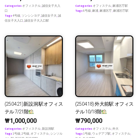
Categories
オフィステル
,
誠信女子大入
Categories
オフィステル
,
麻浦区庁駅
口
Tags
6号線
,
麻浦
,
麻浦区庁
,
麻浦区庁駅
Tags
4号線
,
ソンシンヨデ
,
誠信女子大
,
誠
信女子大入口
,
誠信女子大入口駅
(25.04.21)新設洞駅オフィス
(25.04.18) 外大前駅 オフィス
テル 7/21階
テル 10/18階
₩
1,000,000
₩
790,000
Categories
オフィステル
,
新設洞駅
Categories
オフィステル
,
外大
Tags
1号線
,
2号線
,
オフィステル
,
シンソル
Tags
1号線
,
ウェデアプ駅
,
オフィステル
,