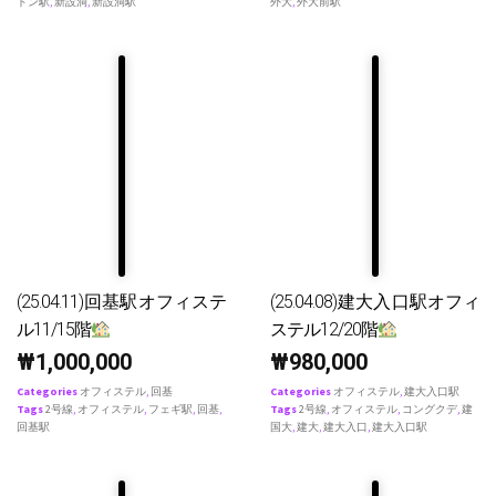
ドン駅
,
新設洞
,
新設洞駅
外大
,
外大前駅
(25.04.11)回基駅オフィステ
(25.04.08)建大入口駅オフィ
ル11/15階
ステル12/20階
₩
1,000,000
₩
980,000
Categories
オフィステル
,
回基
Categories
オフィステル
,
建大入口駅
Tags
2号線
,
オフィステル
,
フェギ駅
,
回基
,
Tags
2号線
,
オフィステル
,
コングクデ
,
建
回基駅
国大
,
建大
,
建大入口
,
建大入口駅