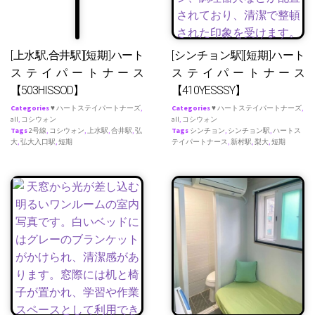
[上水駅,合井駅][短期]ハート
[シンチョン駅][短期]ハート
ステイパートナース
ステイパートナース
【503HISSOD】
【410YESSSY】
Categories
♥ ハートステイパートナーズ
,
Categories
♥ ハートステイパートナーズ
,
all
,
コシウォン
all
,
コシウォン
Tags
2号線
,
コシウォン
,
上水駅
,
合井駅
,
弘
Tags
シンチョン
,
シンチョン駅
,
ハートス
大
,
弘大入口駅
,
短期
テイパートナース
,
新村駅
,
梨大
,
短期