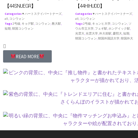
【44SNUEGR】
【44HIHUDD】
Categories
♥ ハートステイパートナーズ
,
Categories
♥ ハートステイパートナーズ
,
all
,
コシウォン
all
,
コシウォン
Tags
2号線
,
キョデ駅
,
コシウォン
,
教大駅
,
Tags
2号線
,
キョンヒ大学
,
コシウォン
,
ソ
短期
,
韓国コシウォン
ウル市立大学
,
フェギ駅
,
ホンデイック駅
,
光雲大
,
光雲大学
,
外大前駅
,
慶熙大
,
短期
,
韓国コシウォン
,
韓国外国語大学
,
韓国外大
READ MORE