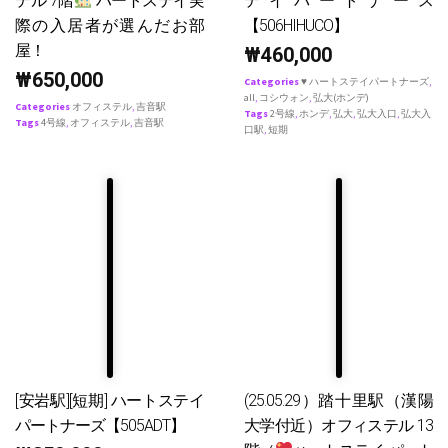
テル 7階
ハートステイ実
テイパートナース
際の入居者が選んだお部
【506HIHUCO】
屋！
₩
460,000
₩
650,000
Categories
♥ ハートステイパートナーズ
,
all
,
コシウォン
,
弘大(ホンデ)
Categories
オフィステル
,
吉音駅
Tags
2号線
,
ホンデ
,
弘大
,
弘大入口
,
弘大入
Tags
4号線
,
オフィステル
,
吉音駅
口駅
,
短期
[安岩駅][短期] ハートステイ
(25.05.29）踏十里駅（漢陽
パートナーズ【505ADT】
大学付近）オフィステル 13