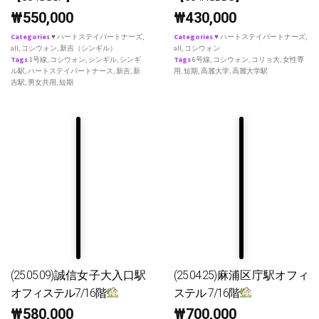
₩
550,000
₩
430,000
Categories
♥ ハートステイパートナーズ
,
Categories
♥ ハートステイパートナーズ
,
all
,
コシウォン
,
新吉（シンギル）
all
,
コシウォン
Tags
1号線
,
コシウォン
,
シンギル
,
シンギ
Tags
6号線
,
コシウォン
,
コリョ大
,
女性専
ル駅
,
ハートステイパートナース
,
新吉
,
新
用
,
短期
,
高麗大学
,
高麗大学駅
吉駅
,
男女共用
,
短期
(25.05.09)誠信女子大入口駅
(25.04.25)麻浦区庁駅オフィ
オフィステル7/16階
ステル 7/16階
₩
580,000
₩
700,000