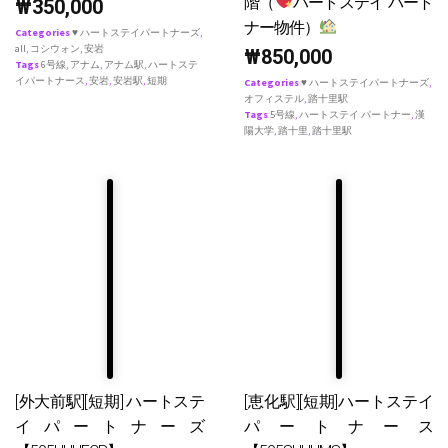
階（
ハートステイ パート
₩
350,000
ナー物件）
Categories
♥ ハートステイパートナーズ
,
all
,
コシウォン
,
安岩
₩
850,000
Tags
6号線
,
アナム
,
アナム駅
,
ハートステ
イパートナース
,
安岩
,
安岩駅
,
短期
Categories
♥ ハートステイパートナーズ
,
オフィステル
,
踏十里駅
Tags
5号線
,
ハートステイ パートナー
,
漢
陽大学
,
踏十里
,
踏十里駅
[外大前駅][短期] ハートステ
[恵化駅][短期]ハートステイ
イパートナーズ
パートナース