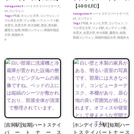
【44HIHURD】
Categories
♥ ハートステイパートナーズ
,
all
,
コシウォン
Categories
♥ ハートステイパートナーズ
,
Tags
4号線
,
キョンヒ大学
,
コシウォン
,
ソ
all
,
コシウォン
ウル市立大学
,
フェギ駅
,
ヘファ
,
ヘファ駅
,
Tags
2号線
,
キョンヒ大学
,
コシウォン
,
ソ
光雲大
,
光雲大学
,
外大前駅
,
恵化
,
恵化駅
,
ウル市立大学
,
フェギ駅
,
ホンデイック駅
,
慶熙大
,
短期
,
韓国コシウォン
,
韓国外国語
光雲大
,
光雲大学
,
外大前駅
,
慶熙大
,
短期
,
大学
,
韓国外大
韓国コシウォン
,
韓国外国語大学
,
韓国外大
4
[吉洞駅][短期]ハートステイ
[ホンデイック駅][短期]ハー
パートナース
トステイパートナース