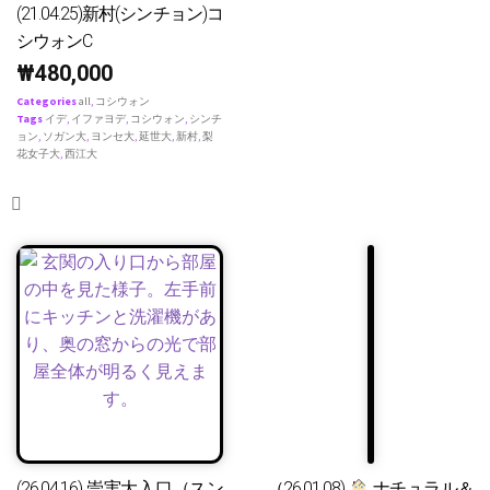
(21.04.25)新村(シンチョン)コ
シウォンC
₩
480,000
Categories
all
,
コシウォン
Tags
イデ
,
イファヨデ
,
コシウォン
,
シンチ
ョン
,
ソガン大
,
ヨンセ大
,
延世大
,
新村
,
梨
花女子大
,
西江大
(26.04.16) 崇実大入口（スン
（26.01.08)
ナチュラル＆