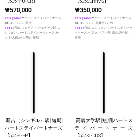
【505HHUFCR】
【505SUHHMS】
₩
570,000
₩
350,000
Categories
♥ ハートステイパートナーズ
,
Categories
♥ ハートステイパートナーズ
,
all
,
コシウォン
,
外大
all
,
コシウォン
,
恵化(ヘファ)
Tags
1号線
,
ウェデアプ
,
ウェデアプ駅
,
コ
Tags
4号線
,
コシウォン
,
ハートステイパー
シウォン
,
ハートステイパートナース
,
外
トナース
,
ヘファ
,
ヘファ駅
,
恵化
,
恵化駅
,
大
,
外大前
,
外大前駅
,
短期
短期
[新吉（シンギル）駅][短期]
[高麗大学駅][短期]ハートス
ハートステイパートナーズ
テイパートナーズ
【504SGSP】
【504KGDDS】