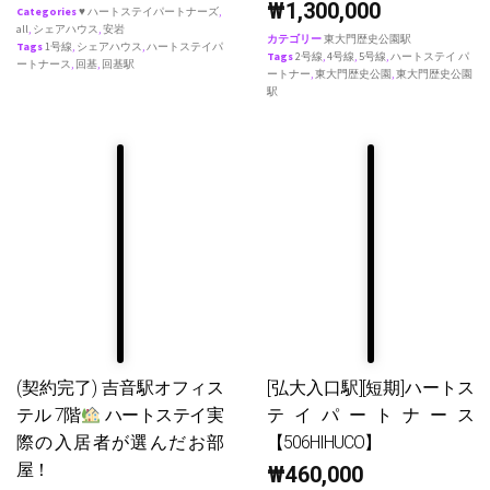
₩
1,300,000
Categories
♥ ハートステイパートナーズ
,
all
,
シェアハウス
,
安岩
カテゴリー
東大門歴史公園駅
Tags
1号線
,
シェアハウス
,
ハートステイパ
Tags
2号線
,
4号線
,
5号線
,
ハートステイ パ
ートナース
,
回基
,
回基駅
ートナー
,
東大門歴史公園
,
東大門歴史公園
駅
(契約完了) 吉音駅オフィス
[弘大入口駅][短期]ハートス
テル 7階
ハートステイ実
テイパートナース
際の入居者が選んだお部
【506HIHUCO】
屋！
₩
460,000