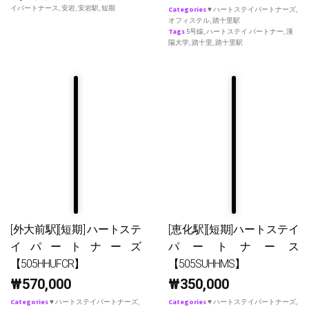
イパートナース
,
安岩
,
安岩駅
,
短期
Categories
♥ ハートステイパートナーズ
,
オフィステル
,
踏十里駅
Tags
5号線
,
ハートステイ パートナー
,
漢
陽大学
,
踏十里
,
踏十里駅
[外大前駅][短期] ハートステ
[恵化駅][短期]ハートステイ
イパートナーズ
パートナース
【505HHUFCR】
【505SUHHMS】
₩
570,000
₩
350,000
Categories
♥ ハートステイパートナーズ
,
Categories
♥ ハートステイパートナーズ
,