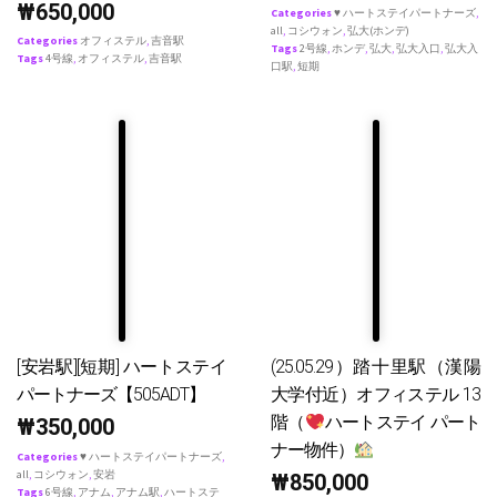
₩
650,000
Categories
♥ ハートステイパートナーズ
,
all
,
コシウォン
,
弘大(ホンデ)
Categories
オフィステル
,
吉音駅
Tags
2号線
,
ホンデ
,
弘大
,
弘大入口
,
弘大入
Tags
4号線
,
オフィステル
,
吉音駅
口駅
,
短期
[安岩駅][短期] ハートステイ
(25.05.29）踏十里駅（漢陽
パートナーズ【505ADT】
大学付近）オフィステル 13
階（
ハートステイ パート
₩
350,000
ナー物件）
Categories
♥ ハートステイパートナーズ
,
all
,
コシウォン
,
安岩
₩
850,000
Tags
6号線
,
アナム
,
アナム駅
,
ハートステ