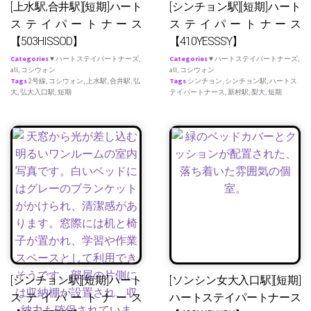
[上水駅,合井駅][短期]ハート
[シンチョン駅][短期]ハート
ステイパートナース
ステイパートナース
【503HISSOD】
【410YESSSY】
Categories
♥ ハートステイパートナーズ
,
Categories
♥ ハートステイパートナーズ
,
all
,
コシウォン
all
,
コシウォン
Tags
2号線
,
コシウォン
,
上水駅
,
合井駅
,
弘
Tags
シンチョン
,
シンチョン駅
,
ハートス
大
,
弘大入口駅
,
短期
テイパートナース
,
新村駅
,
梨大
,
短期
[シンチョン駅][短期]ハート
[ソンシン女大入口駅][短期]
ステイパートナース
ハートステイパートナース