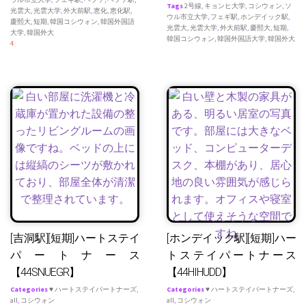
Tags
2号線
,
キョンヒ大学
,
コシウォン
,
ソ
光雲大
,
光雲大学
,
外大前駅
,
恵化
,
恵化駅
,
ウル市立大学
,
フェギ駅
,
ホンデイック駅
,
慶熙大
,
短期
,
韓国コシウォン
,
韓国外国語
光雲大
,
光雲大学
,
外大前駅
,
慶熙大
,
短期
,
大学
,
韓国外大
韓国コシウォン
,
韓国外国語大学
,
韓国外大
4
[吉洞駅][短期]ハートステイ
[ホンデイック駅][短期]ハー
パートナース
トステイパートナース
【44SNUEGR】
【44HIHUDD】
Categories
♥ ハートステイパートナーズ
,
Categories
♥ ハートステイパートナーズ
,
all
,
コシウォン
all
,
コシウォン