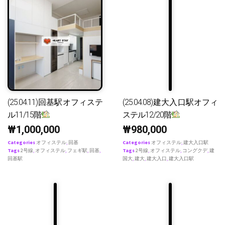
(25.04.11)回基駅オフィステ
(25.04.08)建大入口駅オフィ
ル11/15階
ステル12/20階
₩
1,000,000
₩
980,000
Categories
オフィステル
,
回基
Categories
オフィステル
,
建大入口駅
Tags
2号線
,
オフィステル
,
フェギ駅
,
回基
,
Tags
2号線
,
オフィステル
,
コングクデ
,
建
回基駅
国大
,
建大
,
建大入口
,
建大入口駅