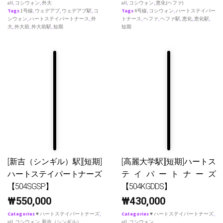
all
,
コシウォン
,
外大
all
,
コシウォン
,
恵化(ヘファ)
Tags
1号線
,
ウェデアプ
,
ウェデアプ駅
,
コ
Tags
4号線
,
コシウォン
,
ハートステイパー
シウォン
,
ハートステイパートナース
,
外
トナース
,
ヘファ
,
ヘファ駅
,
恵化
,
恵化駅
,
大
,
外大前
,
外大前駅
,
短期
短期
[新吉（シンギル）駅][短期]
[高麗大学駅][短期]ハートス
ハートステイパートナーズ
テイパートナーズ
【504SGSP】
【504KGDDS】
₩
550,000
₩
430,000
Categories
♥ ハートステイパートナーズ
,
Categories
♥ ハートステイパートナーズ
,
all
,
コシウォン
,
新吉（シンギル）
all
,
コシウォン