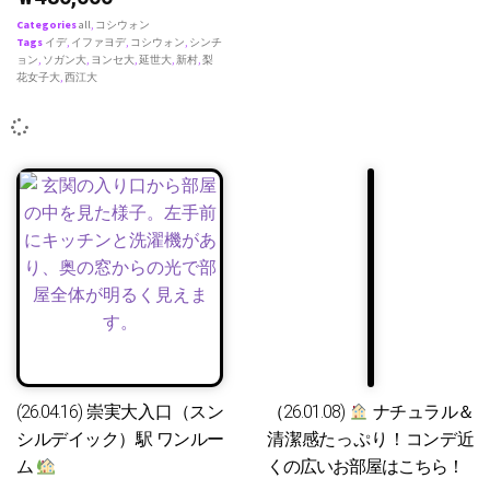
Categories
all
,
コシウォン
Tags
イデ
,
イファヨデ
,
コシウォン
,
シンチ
ョン
,
ソガン大
,
ヨンセ大
,
延世大
,
新村
,
梨
花女子大
,
西江大
(26.04.16) 崇実大入口（スン
（26.01.08)
ナチュラル＆
シルデイック）駅 ワンルー
清潔感たっぷり！コンデ近
ム
くの広いお部屋はこちら！