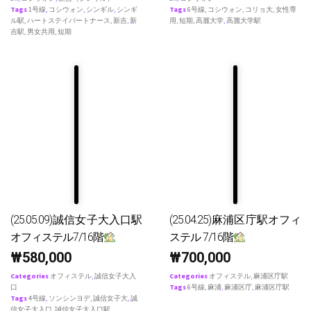
Tags
1号線
,
コシウォン
,
シンギル
,
シンギ
Tags
6号線
,
コシウォン
,
コリョ大
,
女性専
ル駅
,
ハートステイパートナース
,
新吉
,
新
用
,
短期
,
高麗大学
,
高麗大学駅
吉駅
,
男女共用
,
短期
(25.05.09)誠信女子大入口駅
(25.04.25)麻浦区庁駅オフィ
オフィステル7/16階
ステル 7/16階
₩
580,000
₩
700,000
Categories
オフィステル
,
誠信女子大入
Categories
オフィステル
,
麻浦区庁駅
口
Tags
6号線
,
麻浦
,
麻浦区庁
,
麻浦区庁駅
Tags
4号線
,
ソンシンヨデ
,
誠信女子大
,
誠
信女子大入口
,
誠信女子大入口駅