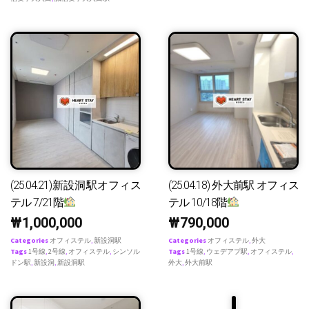
(25.04.21)新設洞駅オフィス
(25.04.18) 外大前駅 オフィス
テル 7/21階
テル 10/18階
₩
1,000,000
₩
790,000
Categories
オフィステル
,
新設洞駅
Categories
オフィステル
,
外大
Tags
1号線
,
2号線
,
オフィステル
,
シンソル
Tags
1号線
,
ウェデアプ駅
,
オフィステル
,
ドン駅
,
新設洞
,
新設洞駅
外大
,
外大前駅