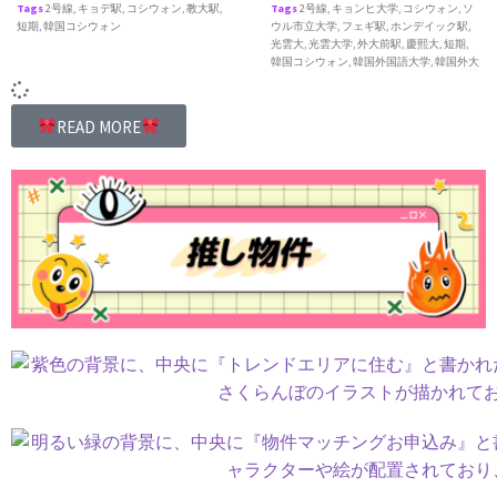
Tags
2号線
,
キョデ駅
,
コシウォン
,
教大駅
,
Tags
2号線
,
キョンヒ大学
,
コシウォン
,
ソ
短期
,
韓国コシウォン
ウル市立大学
,
フェギ駅
,
ホンデイック駅
,
光雲大
,
光雲大学
,
外大前駅
,
慶熙大
,
短期
,
韓国コシウォン
,
韓国外国語大学
,
韓国外大
READ MORE