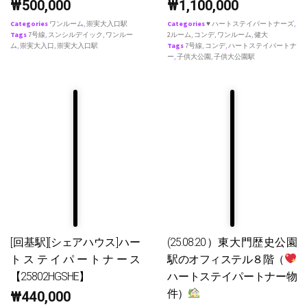
₩
500,000
₩
1,100,000
Categories
ワンルーム
,
崇実大入口駅
Categories
♥ ハートステイパートナーズ
,
Tags
7号線
,
スンシルデイック
,
ワンルー
2ルーム
,
コンデ
,
ワンルーム
,
健大
ム
,
崇実大入口
,
崇実大入口駅
Tags
7号線
,
コンデ
,
ハートステイパートナ
ー
,
子供大公園
,
子供大公園駅
[回基駅][シェアハウス]ハー
(25.08.20）東大門歴史公園
トステイパートナース
駅のオフィステル８階（
【25802HGSHE】
ハートステイパートナー物
件）
₩
440,000