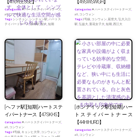
【410YEESSE】
【49SWSWGH】
Categories
♥ ハートステイパートナーズ
,
Categories
♥ ハートステイパートナーズ
,
all
,
コシウォン
all
,
コシウォン
Tags
シンチョン
,
シンチョン駅
,
ハートス
Tags
2号線
,
コシウォン
,
延世大
,
弘大入口
テイパートナース
,
新村駅
,
梨大
,
短期
駅
,
弘益大
,
梨花女子大
,
短期
,
西江大
[へファ駅][短期]ハートステ
[ホンデイック駅][短期]ハー
イパートナース【47SKHS】
トステイパートナース
【44HIHURD】
Categories
♥ ハートステイパートナーズ
,
all
,
コシウォン
Categories
♥ ハートステイパートナーズ
,
Tags
4号線
,
キョンヒ大学
,
コシウォン
,
ソ
all
,
コシウォン
ウル市立大学
,
フェギ駅
,
ヘファ
,
ヘファ駅
,