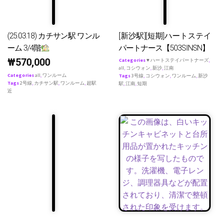
(25.03.18) カチサン駅 ワンル
[新沙駅][短期]ハートステイ
ーム 3/4階
パートナース【503SINSN】
₩
570,000
Categories
♥ ハートステイパートナーズ
,
all
,
コシウォン
,
新沙
,
江南
Categories
all
,
ワンルーム
Tags
3号線
,
コシウォン
,
ワンルーム
,
新沙
Tags
2号線
,
カチサン駅
,
ワンルーム
,
超駅
駅
,
江南
,
短期
近