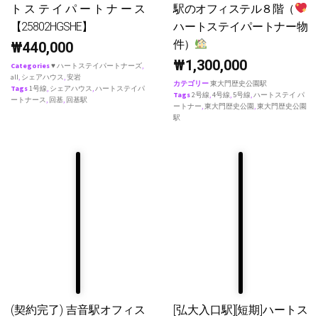
トステイパートナース
駅のオフィステル８階（
【25802HGSHE】
ハートステイパートナー物
件）
₩
440,000
₩
1,300,000
Categories
♥ ハートステイパートナーズ
,
all
,
シェアハウス
,
安岩
カテゴリー
東大門歴史公園駅
Tags
1号線
,
シェアハウス
,
ハートステイパ
Tags
2号線
,
4号線
,
5号線
,
ハートステイ パ
ートナース
,
回基
,
回基駅
ートナー
,
東大門歴史公園
,
東大門歴史公園
駅
(契約完了) 吉音駅オフィス
[弘大入口駅][短期]ハートス