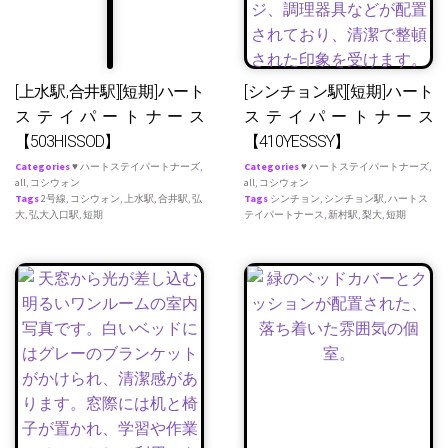
[上水駅,合井駅][短期]ハート
[シンチョン駅][短期]ハート
ステイパートナース
ステイパートナース
【503HISSOD】
【410YESSSY】
Categories
♥ ハートステイパートナーズ
,
Categories
♥ ハートステイパートナーズ
,
all
,
コシウォン
all
,
コシウォン
Tags
2号線
,
コシウォン
,
上水駅
,
合井駅
,
弘
Tags
シンチョン
,
シンチョン駅
,
ハートス
大
,
弘大入口駅
,
短期
テイパートナース
,
新村駅
,
梨大
,
短期