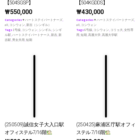
【504SGSP】
【504KGDDS】
₩
550,000
₩
430,000
Categories
♥ ハートステイパートナーズ
,
Categories
♥ ハートステイパートナーズ
,
all
,
コシウォン
,
新吉（シンギル）
all
,
コシウォン
Tags
1号線
,
コシウォン
,
シンギル
,
シンギ
Tags
6号線
,
コシウォン
,
コリョ大
,
女性専
ル駅
,
ハートステイパートナース
,
新吉
,
新
用
,
短期
,
高麗大学
,
高麗大学駅
吉駅
,
男女共用
,
短期
(25.05.09)誠信女子大入口駅
(25.04.25)麻浦区庁駅オフィ
オフィステル7/16階
ステル 7/16階