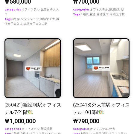
₩
580,000
₩
700,000
Categories
オフィステル
,
誠信女子大入
Categories
オフィステル
,
麻浦区庁駅
口
Tags
6号線
,
麻浦
,
麻浦区庁
,
麻浦区庁駅
Tags
4号線
,
ソンシンヨデ
,
誠信女子大
,
誠
信女子大入口
,
誠信女子大入口駅
(25.04.21)新設洞駅オフィス
(25.04.18) 外大前駅 オフィス
テル 7/21階
テル 10/18階
₩
1,000,000
₩
790,000
Categories
オフィステル
,
新設洞駅
Categories
オフィステル
,
外大
Tags
1号線
,
2号線
,
オフィステル
,
シンソル
Tags
1号線
,
ウェデアプ駅
,
オフィステル
,