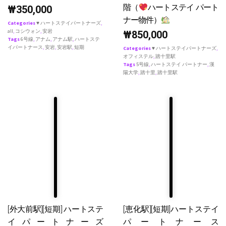
階（
ハートステイ パート
₩
350,000
ナー物件）
Categories
♥ ハートステイパートナーズ
,
all
,
コシウォン
,
安岩
₩
850,000
Tags
6号線
,
アナム
,
アナム駅
,
ハートステ
イパートナース
,
安岩
,
安岩駅
,
短期
Categories
♥ ハートステイパートナーズ
,
オフィステル
,
踏十里駅
Tags
5号線
,
ハートステイ パートナー
,
漢
陽大学
,
踏十里
,
踏十里駅
[外大前駅][短期] ハートステ
[恵化駅][短期]ハートステイ
イパートナーズ
パートナース