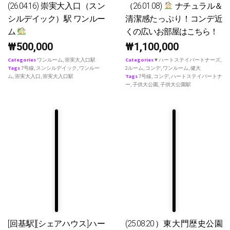
(26.04.16) 崇実大入口（スン
（26.01.08)
ナチュラル＆
シルデイック）駅 ワンルー
清潔感たっぷり！コンデ近
ム
くの広いお部屋はこちら！
₩
500,000
₩
1,100,000
Categories
ワンルーム
,
崇実大入口駅
Categories
♥ ハートステイパートナーズ
,
Tags
7号線
,
スンシルデイック
,
ワンルー
2ルーム
,
コンデ
,
ワンルーム
,
健大
ム
,
崇実大入口
,
崇実大入口駅
Tags
7号線
,
コンデ
,
ハートステイパートナ
ー
,
子供大公園
,
子供大公園駅
[回基駅][シェアハウス]ハー
(25.08.20）東大門歴史公園