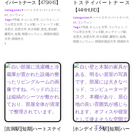
イパートナース【47SKHS】
トステイパートナース
【44HIHURD】
Categories
♥ ハートステイパートナーズ
,
all
,
コシウォン
Categories
♥ ハートステイパートナーズ
,
Tags
4号線
,
キョンヒ大学
,
コシウォン
,
ソ
all
,
コシウォン
ウル市立大学
,
フェギ駅
,
ヘファ
,
ヘファ駅
,
Tags
2号線
,
キョンヒ大学
,
コシウォン
,
ソ
光雲大
,
光雲大学
,
外大前駅
,
恵化
,
恵化駅
,
ウル市立大学
,
フェギ駅
,
ホンデイック駅
,
慶熙大
,
短期
,
韓国コシウォン
,
韓国外国語
光雲大
,
光雲大学
,
外大前駅
,
慶熙大
,
短期
,
大学
,
韓国外大
韓国コシウォン
,
韓国外国語大学
,
韓国外大
4
[吉洞駅][短期]ハートステイ
[ホンデイック駅][短期]ハー