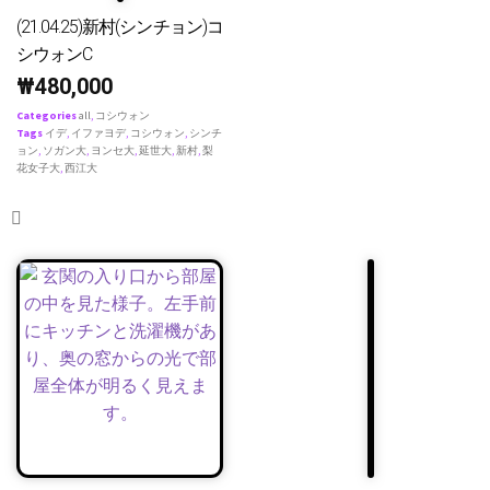
(21.04.25)新村(シンチョン)コ
シウォンC
₩
480,000
Categories
all
,
コシウォン
Tags
イデ
,
イファヨデ
,
コシウォン
,
シンチ
ョン
,
ソガン大
,
ヨンセ大
,
延世大
,
新村
,
梨
花女子大
,
西江大