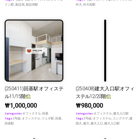
ドン駅
,
新設洞
,
新設洞駅
外大
,
外大前駅
(25.04.11)回基駅オフィステ
(25.04.08)建大入口駅オフィ
ル11/15階
ステル12/20階
₩
1,000,000
₩
980,000
Categories
オフィステル
,
回基
Categories
オフィステル
,
建大入口駅
Tags
2号線
,
オフィステル
,
フェギ駅
,
回基
,
Tags
2号線
,
オフィステル
,
コングクデ
,
建
回基駅
国大
,
建大
,
建大入口
,
建大入口駅