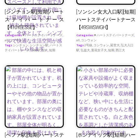
[シンチョン駅][短期]ハート
[ソンシン女大入口駅][短期]
ステイパートナース
ハートステイパートナース
【410YEESSE】
【49SWSWGH】
Categories
♥ ハートステイパートナーズ
,
Categories
♥ ハートステイパートナーズ
,
all
,
コシウォン
all
,
コシウォン
Tags
シンチョン
,
シンチョン駅
,
ハートス
Tags
2号線
,
コシウォン
,
延世大
,
弘大入口
テイパートナース
,
新村駅
,
梨大
,
短期
駅
,
弘益大
,
梨花女子大
,
短期
,
西江大
[へファ駅][短期]ハートステ
[ホンデイック駅][短期]ハー