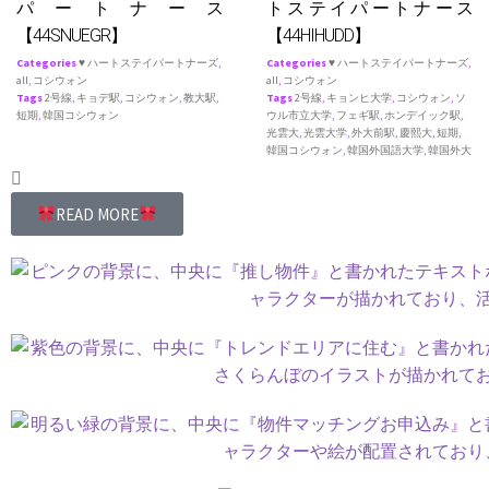
パートナース
トステイパートナース
【44SNUEGR】
【44HIHUDD】
Categories
♥ ハートステイパートナーズ
,
Categories
♥ ハートステイパートナーズ
,
all
,
コシウォン
all
,
コシウォン
Tags
2号線
,
キョデ駅
,
コシウォン
,
教大駅
,
Tags
2号線
,
キョンヒ大学
,
コシウォン
,
ソ
短期
,
韓国コシウォン
ウル市立大学
,
フェギ駅
,
ホンデイック駅
,
光雲大
,
光雲大学
,
外大前駅
,
慶熙大
,
短期
,
韓国コシウォン
,
韓国外国語大学
,
韓国外大
READ MORE