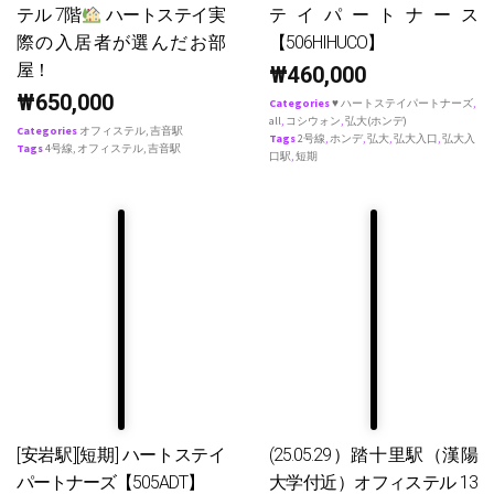
テル 7階
ハートステイ実
テイパートナース
際の入居者が選んだお部
【506HIHUCO】
屋！
₩
460,000
₩
650,000
Categories
♥ ハートステイパートナーズ
,
all
,
コシウォン
,
弘大(ホンデ)
Categories
オフィステル
,
吉音駅
Tags
2号線
,
ホンデ
,
弘大
,
弘大入口
,
弘大入
Tags
4号線
,
オフィステル
,
吉音駅
口駅
,
短期
[安岩駅][短期] ハートステイ
(25.05.29）踏十里駅（漢陽
パートナーズ【505ADT】
大学付近）オフィステル 13