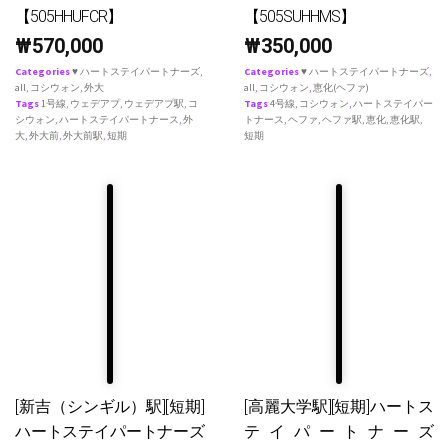
【505HHUFCR】
【505SUHHMS】
₩
570,000
₩
350,000
Categories
♥ ハートステイパートナーズ
,
Categories
♥ ハートステイパートナーズ
,
all
,
コシウォン
,
外大
all
,
コシウォン
,
恵化(ヘファ)
Tags
1号線
,
ウェデアプ
,
ウェデアプ駅
,
コ
Tags
4号線
,
コシウォン
,
ハートステイパー
シウォン
,
ハートステイパートナース
,
外
トナース
,
ヘファ
,
ヘファ駅
,
恵化
,
恵化駅
,
大
,
外大前
,
外大前駅
,
短期
短期
[新吉（シンギル）駅][短期]
[高麗大学駅][短期]ハートス
ハートステイパートナーズ
テイパートナーズ