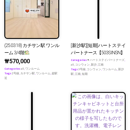
(25.03.18) カチサン駅 ワンル
[新沙駅][短期]ハートステイ
ーム 3/4階
パートナース【503SINSN】
₩
570,000
Categories
♥ ハートステイパートナーズ
,
all
,
コシウォン
,
新沙
,
江南
Categories
all
,
ワンルーム
Tags
3号線
,
コシウォン
,
ワンルーム
,
新沙
Tags
2号線
,
カチサン駅
,
ワンルーム
,
超駅
駅
,
江南
,
短期
近