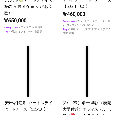
テル 7階
ハートステイ実
テイパートナース
際の入居者が選んだお部
【506HIHUCO】
屋！
₩
460,000
₩
650,000
Categories
♥ ハートステイパートナーズ
,
all
,
コシウォン
,
弘大(ホンデ)
Categories
オフィステル
,
吉音駅
Tags
2号線
,
ホンデ
,
弘大
,
弘大入口
,
弘大入
Tags
4号線
,
オフィステル
,
吉音駅
口駅
,
短期
[安岩駅][短期] ハートステイ
(25.05.29）踏十里駅（漢陽
パートナーズ【505ADT】
大学付近）オフィステル 13