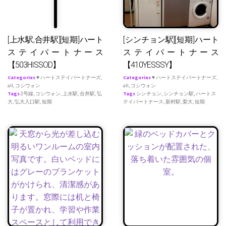
[上水駅,合井駅][短期]ハート
[シンチョン駅][短期]ハート
ステイパートナース
ステイパートナース
【503HISSOD】
【410YESSSY】
Categories
♥ ハートステイパートナーズ
,
Categories
♥ ハートステイパートナーズ
,
all
,
コシウォン
all
,
コシウォン
Tags
2号線
,
コシウォン
,
上水駅
,
合井駅
,
弘
Tags
シンチョン
,
シンチョン駅
,
ハートス
大
,
弘大入口駅
,
短期
テイパートナース
,
新村駅
,
梨大
,
短期