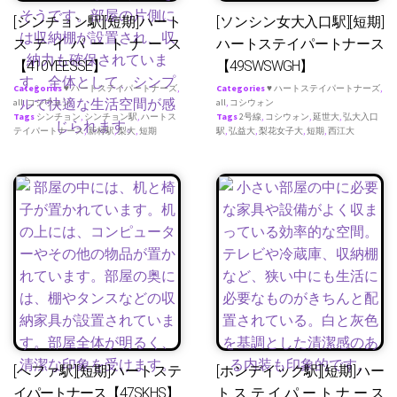
[シンチョン駅][短期]ハート
[ソンシン女大入口駅][短期]
ステイパートナース
ハートステイパートナース
【410YEESSE】
【49SWSWGH】
Categories
♥ ハートステイパートナーズ
,
Categories
♥ ハートステイパートナーズ
,
all
,
コシウォン
all
,
コシウォン
Tags
シンチョン
,
シンチョン駅
,
ハートス
Tags
2号線
,
コシウォン
,
延世大
,
弘大入口
テイパートナース
,
新村駅
,
梨大
,
短期
駅
,
弘益大
,
梨花女子大
,
短期
,
西江大
[へファ駅][短期]ハートステ
[ホンデイック駅][短期]ハー
イパートナース【47SKHS】
トステイパートナース