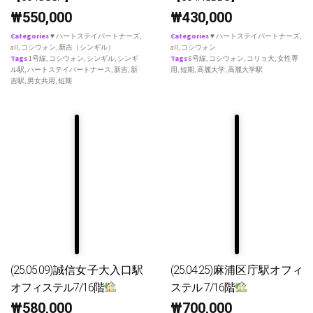
₩
550,000
₩
430,000
Categories
♥ ハートステイパートナーズ
,
Categories
♥ ハートステイパートナーズ
,
all
,
コシウォン
,
新吉（シンギル）
all
,
コシウォン
Tags
1号線
,
コシウォン
,
シンギル
,
シンギ
Tags
6号線
,
コシウォン
,
コリョ大
,
女性専
ル駅
,
ハートステイパートナース
,
新吉
,
新
用
,
短期
,
高麗大学
,
高麗大学駅
吉駅
,
男女共用
,
短期
(25.05.09)誠信女子大入口駅
(25.04.25)麻浦区庁駅オフィ
オフィステル7/16階
ステル 7/16階
₩
580,000
₩
700,000