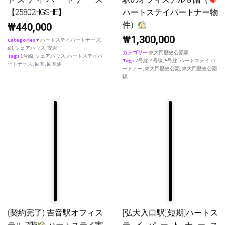
【25802HGSHE】
ハートステイパートナー物
件）
₩
440,000
₩
1,300,000
Categories
♥ ハートステイパートナーズ
,
all
,
シェアハウス
,
安岩
カテゴリー
東大門歴史公園駅
Tags
1号線
,
シェアハウス
,
ハートステイパ
Tags
2号線
,
4号線
,
5号線
,
ハートステイ パ
ートナース
,
回基
,
回基駅
ートナー
,
東大門歴史公園
,
東大門歴史公園
駅
(契約完了) 吉音駅オフィス
[弘大入口駅][短期]ハートス