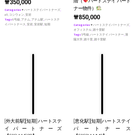
階（
ハートステイ パート
₩
350,000
ナー物件）
Categories
♥ ハートステイパートナーズ
,
all
,
コシウォン
,
安岩
₩
850,000
Tags
6号線
,
アナム
,
アナム駅
,
ハートステ
イパートナース
,
安岩
,
安岩駅
,
短期
Categories
♥ ハートステイパートナーズ
,
オフィステル
,
踏十里駅
Tags
5号線
,
ハートステイ パートナー
,
漢
陽大学
,
踏十里
,
踏十里駅
[外大前駅][短期] ハートステ
[恵化駅][短期]ハートステイ
イパートナーズ
パートナース