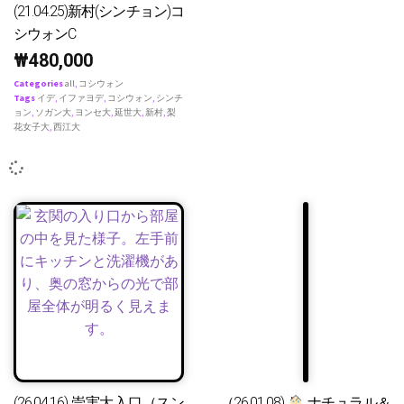
(21.04.25)新村(シンチョン)コ
シウォンC
₩
480,000
Categories
all
,
コシウォン
Tags
イデ
,
イファヨデ
,
コシウォン
,
シンチ
ョン
,
ソガン大
,
ヨンセ大
,
延世大
,
新村
,
梨
花女子大
,
西江大
(26.04.16) 崇実大入口（スン
（26.01.08)
ナチュラル＆