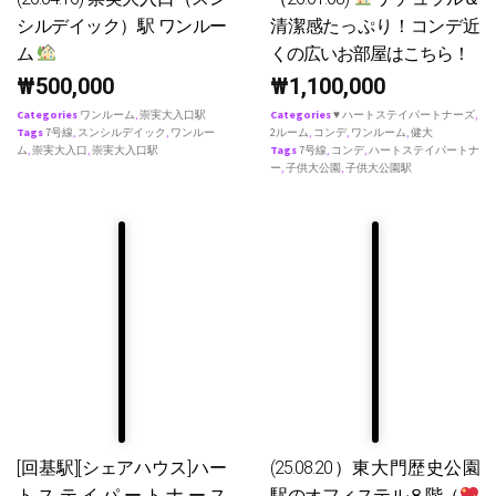
シルデイック）駅 ワンルー
清潔感たっぷり！コンデ近
ム
くの広いお部屋はこちら！
₩
500,000
₩
1,100,000
Categories
ワンルーム
,
崇実大入口駅
Categories
♥ ハートステイパートナーズ
,
Tags
7号線
,
スンシルデイック
,
ワンルー
2ルーム
,
コンデ
,
ワンルーム
,
健大
ム
,
崇実大入口
,
崇実大入口駅
Tags
7号線
,
コンデ
,
ハートステイパートナ
ー
,
子供大公園
,
子供大公園駅
[回基駅][シェアハウス]ハー
(25.08.20）東大門歴史公園
トステイパートナース
駅のオフィステル８階（