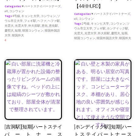
【44HIHURD】
Categories
♥ ハートステイパートナーズ
,
all
,
コシウォン
Categories
♥ ハートステイパートナーズ
,
Tags
4号線
,
キョンヒ大学
,
コシウォン
,
ソ
all
,
コシウォン
ウル市立大学
,
フェギ駅
,
ヘファ
,
ヘファ駅
,
Tags
2号線
,
キョンヒ大学
,
コシウォン
,
ソ
光雲大
,
光雲大学
,
外大前駅
,
恵化
,
恵化駅
,
ウル市立大学
,
フェギ駅
,
ホンデイック駅
,
慶熙大
,
短期
,
韓国コシウォン
,
韓国外国語
光雲大
,
光雲大学
,
外大前駅
,
慶熙大
,
短期
,
大学
,
韓国外大
韓国コシウォン
,
韓国外国語大学
,
韓国外大
4
[吉洞駅][短期]ハートステイ
[ホンデイック駅][短期]ハー
パートナース
トステイパートナース