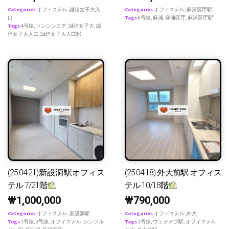
Categories
オフィステル
,
誠信女子大入
Categories
オフィステル
,
麻浦区庁駅
口
Tags
6号線
,
麻浦
,
麻浦区庁
,
麻浦区庁駅
Tags
4号線
,
ソンシンヨデ
,
誠信女子大
,
誠
信女子大入口
,
誠信女子大入口駅
(25.04.21)新設洞駅オフィス
(25.04.18) 外大前駅 オフィス
テル 7/21階
テル 10/18階
₩
1,000,000
₩
790,000
Categories
オフィステル
,
新設洞駅
Categories
オフィステル
,
外大
Tags
1号線
,
2号線
,
オフィステル
,
シンソル
Tags
1号線
,
ウェデアプ駅
,
オフィステル
,