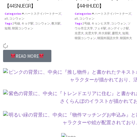
【44SNUEGR】
【44HIHUDD】
Categories
♥ ハートステイパートナーズ
,
Categories
♥ ハートステイパートナーズ
,
all
,
コシウォン
all
,
コシウォン
Tags
2号線
,
キョデ駅
,
コシウォン
,
教大駅
,
Tags
2号線
,
キョンヒ大学
,
コシウォン
,
ソ
短期
,
韓国コシウォン
ウル市立大学
,
フェギ駅
,
ホンデイック駅
,
光雲大
,
光雲大学
,
外大前駅
,
慶熙大
,
短期
,
韓国コシウォン
,
韓国外国語大学
,
韓国外大
READ MORE