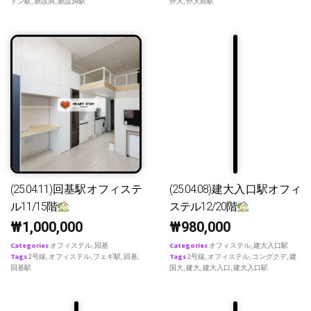
ドン駅
,
新設洞
,
新設洞駅
外大
,
外大前駅
(25.04.11)回基駅オフィステ
(25.04.08)建大入口駅オフィ
ル11/15階
ステル12/20階
₩
1,000,000
₩
980,000
Categories
オフィステル
,
回基
Categories
オフィステル
,
建大入口駅
Tags
2号線
,
オフィステル
,
フェギ駅
,
回基
,
Tags
2号線
,
オフィステル
,
コングクデ
,
建
回基駅
国大
,
建大
,
建大入口
,
建大入口駅