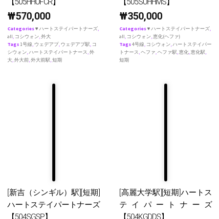
【505HHUFCR】
【505SUHHMS】
₩
570,000
₩
350,000
Categories
♥ ハートステイパートナーズ
,
Categories
♥ ハートステイパートナーズ
,
all
,
コシウォン
,
外大
all
,
コシウォン
,
恵化(ヘファ)
Tags
1号線
,
ウェデアプ
,
ウェデアプ駅
,
コ
Tags
4号線
,
コシウォン
,
ハートステイパー
シウォン
,
ハートステイパートナース
,
外
トナース
,
ヘファ
,
ヘファ駅
,
恵化
,
恵化駅
,
大
,
外大前
,
外大前駅
,
短期
短期
[新吉（シンギル）駅][短期]
[高麗大学駅][短期]ハートス
ハートステイパートナーズ
テイパートナーズ
【504SGSP】
【504KGDDS】