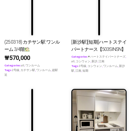
(25.03.18) カチサン駅 ワンル
[新沙駅][短期]ハートステイ
ーム 3/4階
パートナース【503SINSN】
₩
570,000
Categories
♥ ハートステイパートナーズ
,
all
,
コシウォン
,
新沙
,
江南
Categories
all
,
ワンルーム
Tags
3号線
,
コシウォン
,
ワンルーム
,
新沙
Tags
2号線
,
カチサン駅
,
ワンルーム
,
超駅
駅
,
江南
,
短期
近