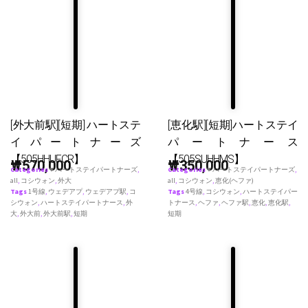
[外大前駅][短期] ハートステ
[恵化駅][短期]ハートステイ
イパートナーズ
パートナース
【505HHUFCR】
【505SUHHMS】
₩
570,000
₩
350,000
Categories
♥ ハートステイパートナーズ
,
Categories
♥ ハートステイパートナーズ
,
all
,
コシウォン
,
外大
all
,
コシウォン
,
恵化(ヘファ)
Tags
1号線
,
ウェデアプ
,
ウェデアプ駅
,
コ
Tags
4号線
,
コシウォン
,
ハートステイパー
シウォン
,
ハートステイパートナース
,
外
トナース
,
ヘファ
,
ヘファ駅
,
恵化
,
恵化駅
,
大
,
外大前
,
外大前駅
,
短期
短期