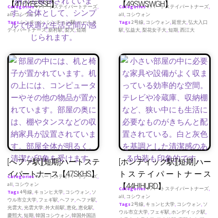
【410YEESSE】
【49SWSWGH】
Categories
♥ ハートステイパートナーズ
,
Categories
♥ ハートステイパートナーズ
,
all
,
コシウォン
all
,
コシウォン
Tags
シンチョン
,
シンチョン駅
,
ハートス
Tags
2号線
,
コシウォン
,
延世大
,
弘大入口
テイパートナース
,
新村駅
,
梨大
,
短期
駅
,
弘益大
,
梨花女子大
,
短期
,
西江大
[へファ駅][短期]ハートステ
[ホンデイック駅][短期]ハー
イパートナース【47SKHS】
トステイパートナース
Categories
♥ ハートステイパートナーズ
,
all
,
コシウォン
【44HIHURD】
Categories
♥ ハートステイパートナーズ
,
Tags
4号線
,
キョンヒ大学
,
コシウォン
,
ソ
all
,
コシウォン
ウル市立大学
,
フェギ駅
,
ヘファ
,
ヘファ駅
,
Tags
2号線
,
キョンヒ大学
,
コシウォン
,
ソ
光雲大
,
光雲大学
,
外大前駅
,
恵化
,
恵化駅
,
ウル市立大学
,
フェギ駅
,
ホンデイック駅
,
慶熙大
,
短期
,
韓国コシウォン
,
韓国外国語