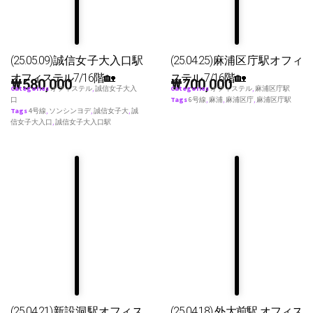
(25.05.09)誠信女子大入口駅
(25.04.25)麻浦区庁駅オフィ
オフィステル7/16階🏡
ステル 7/16階🏡
₩
580,000
₩
700,000
Categories
オフィステル
,
誠信女子大入
Categories
オフィステル
,
麻浦区庁駅
口
Tags
6号線
,
麻浦
,
麻浦区庁
,
麻浦区庁駅
Tags
4号線
,
ソンシンヨデ
,
誠信女子大
,
誠
信女子大入口
,
誠信女子大入口駅
(25.04.21)新設洞駅オフィス
(25.04.18) 外大前駅 オフィス