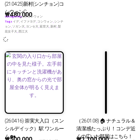
(21.04.25)新村(シンチョン)コ
シウォンC
₩
480,000
Categories
all
,
コシウォン
Tags
イデ
,
イファヨデ
,
コシウォン
,
シンチ
ョン
,
ソガン大
,
ヨンセ大
,
延世大
,
新村
,
梨
花女子大
,
西江大
(26.04.16) 崇実大入口（スン
（26.01.08) 🏠 ナチュラル＆
シルデイック）駅 ワンルー
清潔感たっぷり！コンデ近
ム 🏡
くの広いお部屋はこちら！
₩
500,000
₩
1,100,000