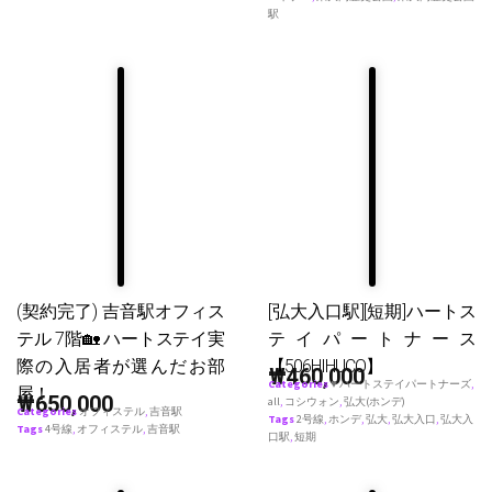
駅
(契約完了) 吉音駅オフィス
[弘大入口駅][短期]ハートス
テル 7階🏡 ハートステイ実
テイパートナース
際の入居者が選んだお部
【506HIHUCO】
₩
460,000
Categories
♥ ハートステイパートナーズ
,
屋！
₩
650,000
all
,
コシウォン
,
弘大(ホンデ)
Categories
オフィステル
,
吉音駅
Tags
2号線
,
ホンデ
,
弘大
,
弘大入口
,
弘大入
Tags
4号線
,
オフィステル
,
吉音駅
口駅
,
短期