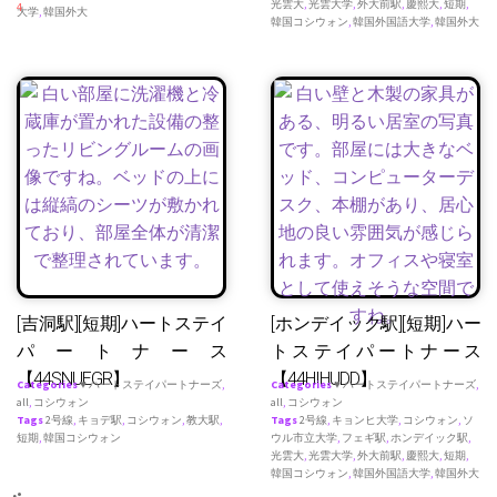
光雲大
,
光雲大学
,
外大前駅
,
慶熙大
,
短期
,
4
大学
,
韓国外大
韓国コシウォン
,
韓国外国語大学
,
韓国外大
[吉洞駅][短期]ハートステイ
[ホンデイック駅][短期]ハー
パートナース
トステイパートナース
【44SNUEGR】
【44HIHUDD】
Categories
♥ ハートステイパートナーズ
,
Categories
♥ ハートステイパートナーズ
,
all
,
コシウォン
all
,
コシウォン
Tags
2号線
,
キョデ駅
,
コシウォン
,
教大駅
,
Tags
2号線
,
キョンヒ大学
,
コシウォン
,
ソ
短期
,
韓国コシウォン
ウル市立大学
,
フェギ駅
,
ホンデイック駅
,
光雲大
,
光雲大学
,
外大前駅
,
慶熙大
,
短期
,
韓国コシウォン
,
韓国外国語大学
,
韓国外大