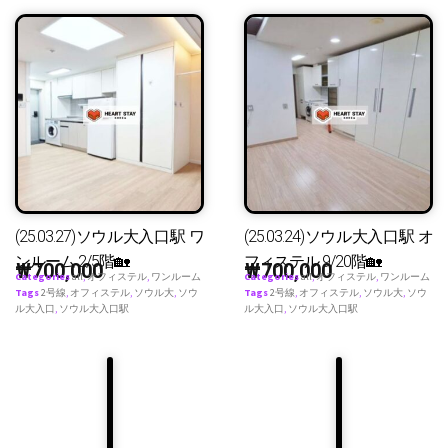
(25.03.27)ソウル大入口駅 ワ
(25.03.24)ソウル大入口駅 オ
ンルーム 2/5階🏡
フィステル 9/20階🏡
₩
700,000
₩
700,000
Categories
all
,
オフィステル
,
ワンルーム
Categories
all
,
オフィステル
,
ワンルーム
Tags
2号線
,
オフィステル
,
ソウル大
,
ソウ
Tags
2号線
,
オフィステル
,
ソウル大
,
ソウ
ル大入口
,
ソウル大入口駅
ル大入口
,
ソウル大入口駅