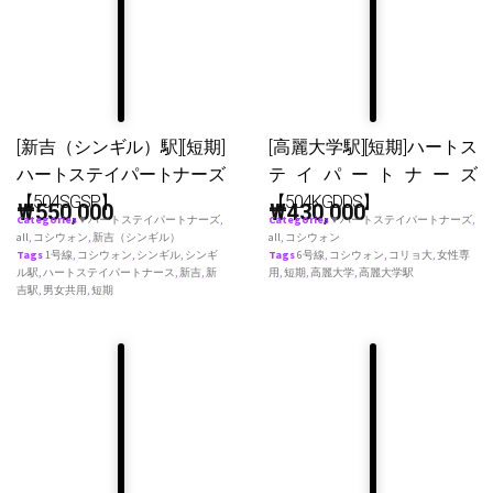
[新吉（シンギル）駅][短期]
[高麗大学駅][短期]ハートス
ハートステイパートナーズ
テイパートナーズ
【504SGSP】
【504KGDDS】
₩
550,000
₩
430,000
Categories
♥ ハートステイパートナーズ
,
Categories
♥ ハートステイパートナーズ
,
all
,
コシウォン
,
新吉（シンギル）
all
,
コシウォン
Tags
1号線
,
コシウォン
,
シンギル
,
シンギ
Tags
6号線
,
コシウォン
,
コリョ大
,
女性専
ル駅
,
ハートステイパートナース
,
新吉
,
新
用
,
短期
,
高麗大学
,
高麗大学駅
吉駅
,
男女共用
,
短期