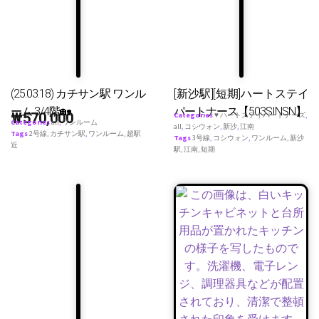
(25.03.18) カチサン駅 ワンル
[新沙駅][短期]ハートステイ
ーム 3/4階🏡
パートナース【503SINSN】
₩
570,000
Categories
♥ ハートステイパートナーズ
,
Categories
all
,
ワンルーム
all
,
コシウォン
,
新沙
,
江南
Tags
2号線
,
カチサン駅
,
ワンルーム
,
超駅
Tags
3号線
,
コシウォン
,
ワンルーム
,
新沙
近
駅
,
江南
,
短期