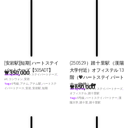
[安岩駅][短期] ハートステイ
(25.05.29）踏十里駅（漢陽
パートナーズ【505ADT】
大学付近）オフィステル 13
₩
350,000
Categories
♥ ハートステイパートナーズ
,
階（💖ハートステイ パート
all
,
コシウォン
,
安岩
ナー物件）🏡
Tags
6号線
,
アナム
,
アナム駅
,
ハートステ
₩
850,000
イパートナース
,
安岩
,
安岩駅
,
短期
Categories
♥ ハートステイパートナーズ
,
オフィステル
,
踏十里駅
Tags
5号線
,
ハートステイ パートナー
,
漢
陽大学
,
踏十里
,
踏十里駅