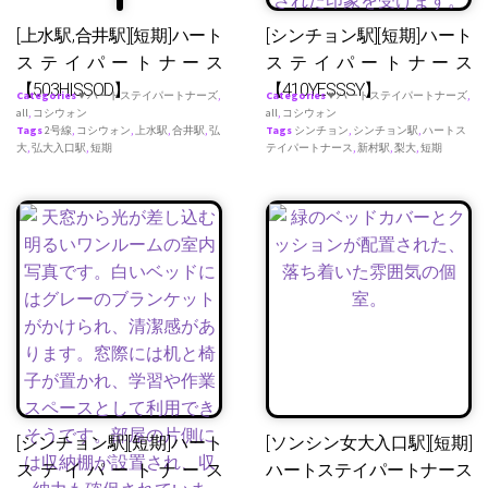
[上水駅,合井駅][短期]ハート
[シンチョン駅][短期]ハート
ステイパートナース
ステイパートナース
【503HISSOD】
【410YESSSY】
Categories
♥ ハートステイパートナーズ
,
Categories
♥ ハートステイパートナーズ
,
all
,
コシウォン
all
,
コシウォン
Tags
2号線
,
コシウォン
,
上水駅
,
合井駅
,
弘
Tags
シンチョン
,
シンチョン駅
,
ハートス
大
,
弘大入口駅
,
短期
テイパートナース
,
新村駅
,
梨大
,
短期
[シンチョン駅][短期]ハート
[ソンシン女大入口駅][短期]
ステイパートナース
ハートステイパートナース