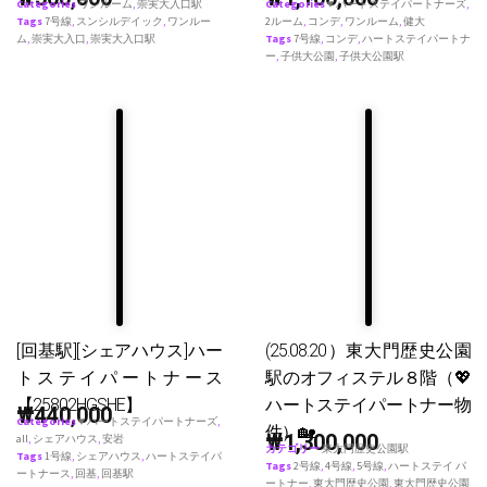
Categories
ワンルーム
,
崇実大入口駅
Categories
♥ ハートステイパートナーズ
,
Tags
7号線
,
スンシルデイック
,
ワンルー
2ルーム
,
コンデ
,
ワンルーム
,
健大
ム
,
崇実大入口
,
崇実大入口駅
Tags
7号線
,
コンデ
,
ハートステイパートナ
ー
,
子供大公園
,
子供大公園駅
[回基駅][シェアハウス]ハー
(25.08.20）東大門歴史公園
トステイパートナース
駅のオフィステル８階（💖
【25802HGSHE】
ハートステイパートナー物
₩
440,000
Categories
♥ ハートステイパートナーズ
,
件）🏡
₩
1,300,000
all
,
シェアハウス
,
安岩
カテゴリー
東大門歴史公園駅
Tags
1号線
,
シェアハウス
,
ハートステイパ
Tags
2号線
,
4号線
,
5号線
,
ハートステイ パ
ートナース
,
回基
,
回基駅
ートナー
,
東大門歴史公園
,
東大門歴史公園