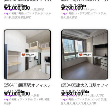
テル 7/21階🏡
テル 10/18階🏡
₩
1,000,000
₩
790,000
Categories
オフィステル
,
新設洞駅
Categories
オフィステル
,
外大
Tags
1号線
,
2号線
,
オフィステル
,
シンソル
Tags
1号線
,
ウェデアプ駅
,
オフィステル
,
ドン駅
,
新設洞
,
新設洞駅
外大
,
外大前駅
(25.04.11)回基駅オフィステ
(25.04.08)建大入口駅オフィ
ル11/15階🏡
ステル12/20階🏡
₩
1,000,000
₩
980,000
Categories
オフィステル
,
回基
Categories
オフィステル
,
建大入口駅
Tags
2号線
,
オフィステル
,
フェギ駅
,
回基
,
Tags
2号線
,
オフィステル
,
コングクデ
,
建
回基駅
国大
,
建大
,
建大入口
,
建大入口駅