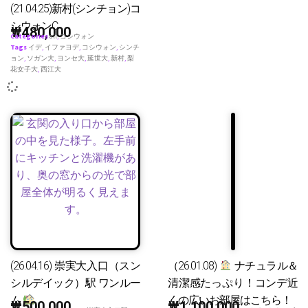
(21.04.25)新村(シンチョン)コ
シウォンC
₩
480,000
Categories
all
,
コシウォン
Tags
イデ
,
イファヨデ
,
コシウォン
,
シンチ
ョン
,
ソガン大
,
ヨンセ大
,
延世大
,
新村
,
梨
花女子大
,
西江大
(26.04.16) 崇実大入口（スン
（26.01.08)
ナチュラル＆
シルデイック）駅 ワンルー
清潔感たっぷり！コンデ近
ム
くの広いお部屋はこちら！
₩
500,000
₩
1,100,000