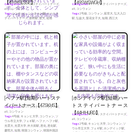
【410YEESSE】
【49SWSWGH】
Categories
♥ ハートステイパートナーズ
,
Categories
♥ ハートステイパートナーズ
,
all
,
コシウォン
all
,
コシウォン
Tags
シンチョン
,
シンチョン駅
,
ハートス
Tags
2号線
,
コシウォン
,
延世大
,
弘大入口
テイパートナース
,
新村駅
,
梨大
,
短期
駅
,
弘益大
,
梨花女子大
,
短期
,
西江大
[へファ駅][短期]ハートステ
[ホンデイック駅][短期]ハー
イパートナース【47SKHS】
トステイパートナース
Categories
♥ ハートステイパートナーズ
,
all
,
コシウォン
【44HIHURD】
Categories
♥ ハートステイパートナーズ
,
Tags
4号線
,
キョンヒ大学
,
コシウォン
,
ソ
all
,
コシウォン
ウル市立大学
,
フェギ駅
,
ヘファ
,
ヘファ駅
,
Tags
2号線
,
キョンヒ大学
,
コシウォン
,
ソ
光雲大
,
光雲大学
,
外大前駅
,
恵化
,
恵化駅
,
ウル市立大学
,
フェギ駅
,
ホンデイック駅
,
慶熙大
,
短期
,
韓国コシウォン
,
韓国外国語