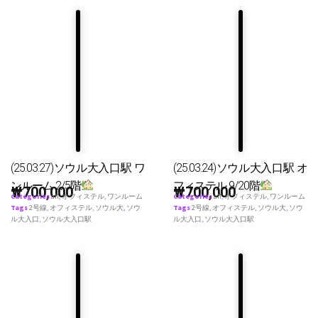
(25.03.27)ソウル大入口駅 ワ
(25.03.24)ソウル大入口駅 オ
ンルーム 2/5階
フィステル 9/20階
₩
700,000
₩
700,000
Categories
all
,
オフィステル
,
ワンルーム
Categories
all
,
オフィステル
,
ワンルーム
Tags
2号線
,
オフィステル
,
ソウル大
,
ソウ
Tags
2号線
,
オフィステル
,
ソウル大
,
ソウ
ル大入口
,
ソウル大入口駅
ル大入口
,
ソウル大入口駅