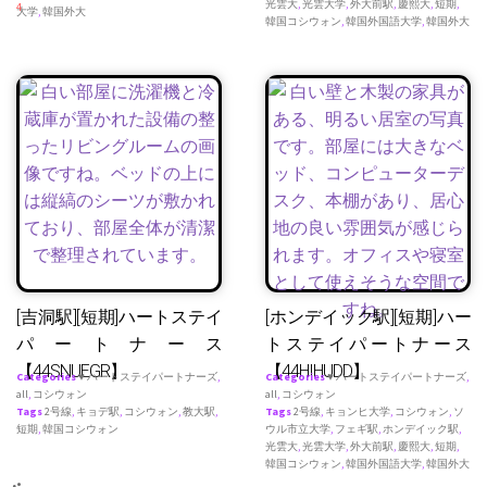
光雲大
,
光雲大学
,
外大前駅
,
慶熙大
,
短期
,
4
大学
,
韓国外大
韓国コシウォン
,
韓国外国語大学
,
韓国外大
[吉洞駅][短期]ハートステイ
[ホンデイック駅][短期]ハー
パートナース
トステイパートナース
【44SNUEGR】
【44HIHUDD】
Categories
♥ ハートステイパートナーズ
,
Categories
♥ ハートステイパートナーズ
,
all
,
コシウォン
all
,
コシウォン
Tags
2号線
,
キョデ駅
,
コシウォン
,
教大駅
,
Tags
2号線
,
キョンヒ大学
,
コシウォン
,
ソ
短期
,
韓国コシウォン
ウル市立大学
,
フェギ駅
,
ホンデイック駅
,
光雲大
,
光雲大学
,
外大前駅
,
慶熙大
,
短期
,
韓国コシウォン
,
韓国外国語大学
,
韓国外大