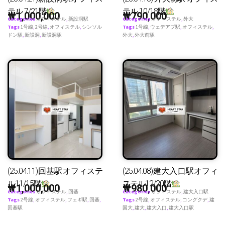
テル 7/21階
テル 10/18階
₩
1,000,000
₩
790,000
Categories
オフィステル
,
新設洞駅
Categories
オフィステル
,
外大
Tags
1号線
,
2号線
,
オフィステル
,
シンソル
Tags
1号線
,
ウェデアプ駅
,
オフィステル
,
ドン駅
,
新設洞
,
新設洞駅
外大
,
外大前駅
(25.04.11)回基駅オフィステ
(25.04.08)建大入口駅オフィ
ル11/15階
ステル12/20階
₩
1,000,000
₩
980,000
Categories
オフィステル
,
回基
Categories
オフィステル
,
建大入口駅
Tags
2号線
,
オフィステル
,
フェギ駅
,
回基
,
Tags
2号線
,
オフィステル
,
コングクデ
,
建
回基駅
国大
,
建大
,
建大入口
,
建大入口駅