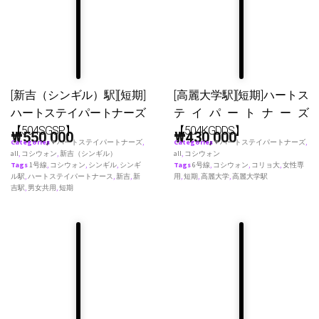
[新吉（シンギル）駅][短期]
[高麗大学駅][短期]ハートス
ハートステイパートナーズ
テイパートナーズ
【504SGSP】
【504KGDDS】
₩
550,000
₩
430,000
Categories
♥ ハートステイパートナーズ
,
Categories
♥ ハートステイパートナーズ
,
all
,
コシウォン
,
新吉（シンギル）
all
,
コシウォン
Tags
1号線
,
コシウォン
,
シンギル
,
シンギ
Tags
6号線
,
コシウォン
,
コリョ大
,
女性専
ル駅
,
ハートステイパートナース
,
新吉
,
新
用
,
短期
,
高麗大学
,
高麗大学駅
吉駅
,
男女共用
,
短期