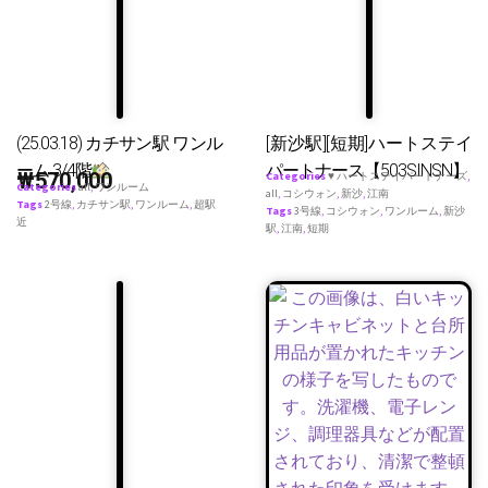
(25.03.18) カチサン駅 ワンル
[新沙駅][短期]ハートステイ
ーム 3/4階
パートナース【503SINSN】
₩
570,000
Categories
♥ ハートステイパートナーズ
,
Categories
all
,
ワンルーム
all
,
コシウォン
,
新沙
,
江南
Tags
2号線
,
カチサン駅
,
ワンルーム
,
超駅
Tags
3号線
,
コシウォン
,
ワンルーム
,
新沙
近
駅
,
江南
,
短期