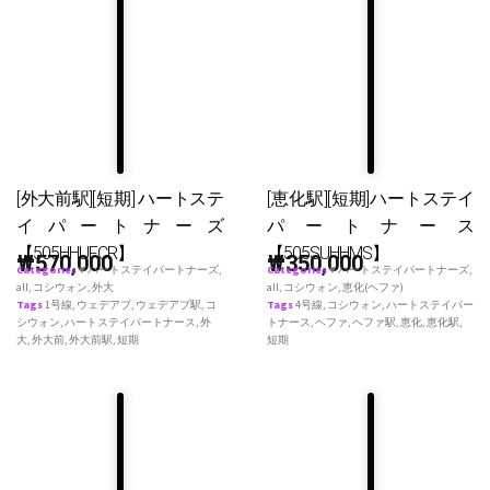
[外大前駅][短期] ハートステ
[恵化駅][短期]ハートステイ
イパートナーズ
パートナース
【505HHUFCR】
【505SUHHMS】
₩
570,000
₩
350,000
Categories
♥ ハートステイパートナーズ
,
Categories
♥ ハートステイパートナーズ
,
all
,
コシウォン
,
外大
all
,
コシウォン
,
恵化(ヘファ)
Tags
1号線
,
ウェデアプ
,
ウェデアプ駅
,
コ
Tags
4号線
,
コシウォン
,
ハートステイパー
シウォン
,
ハートステイパートナース
,
外
トナース
,
ヘファ
,
ヘファ駅
,
恵化
,
恵化駅
,
大
,
外大前
,
外大前駅
,
短期
短期