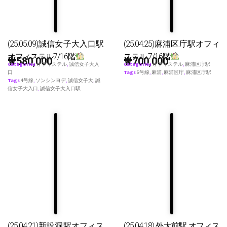
(25.05.09)誠信女子大入口駅
(25.04.25)麻浦区庁駅オフィ
オフィステル7/16階
ステル 7/16階
₩
580,000
₩
700,000
Categories
オフィステル
,
誠信女子大入
Categories
オフィステル
,
麻浦区庁駅
口
Tags
6号線
,
麻浦
,
麻浦区庁
,
麻浦区庁駅
Tags
4号線
,
ソンシンヨデ
,
誠信女子大
,
誠
信女子大入口
,
誠信女子大入口駅
(25.04.21)新設洞駅オフィス
(25.04.18) 外大前駅 オフィス