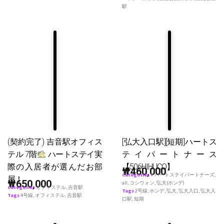
駅
(契約完了) 吉音駅オフィス
[弘大入口駅][短期]ハートス
テル 7階
ハートステイ実
テイパートナース
際の入居者が選んだお部
【506HIHUCO】
₩
460,000
Categories
♥ ハートステイパートナーズ
,
屋！
₩
650,000
all
,
コシウォン
,
弘大(ホンデ)
Categories
オフィステル
,
吉音駅
Tags
2号線
,
ホンデ
,
弘大
,
弘大入口
,
弘大入
Tags
4号線
,
オフィステル
,
吉音駅
口駅
,
短期