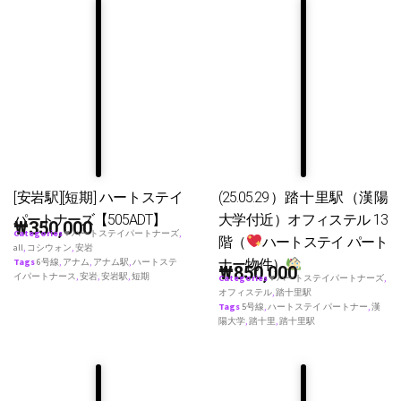
[安岩駅][短期] ハートステイ
(25.05.29）踏十里駅（漢陽
パートナーズ【505ADT】
大学付近）オフィステル 13
₩
350,000
Categories
♥ ハートステイパートナーズ
,
階（
ハートステイ パート
all
,
コシウォン
,
安岩
ナー物件）
Tags
6号線
,
アナム
,
アナム駅
,
ハートステ
₩
850,000
イパートナース
,
安岩
,
安岩駅
,
短期
Categories
♥ ハートステイパートナーズ
,
オフィステル
,
踏十里駅
Tags
5号線
,
ハートステイ パートナー
,
漢
陽大学
,
踏十里
,
踏十里駅