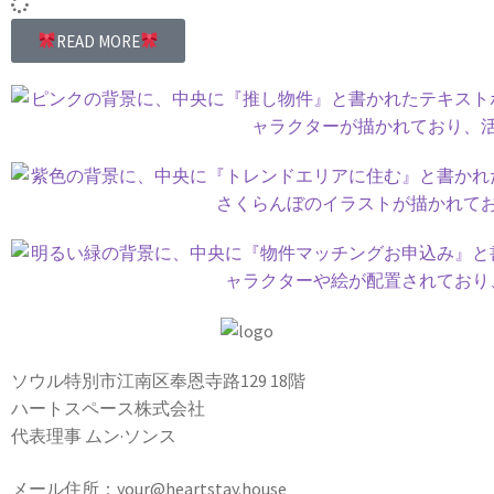
READ MORE
ソウル特別市江南区奉恩寺路129 18階
ハートスペース株式会社
代表理事 ムン·ソンス
メール住所：your@heartstay.house