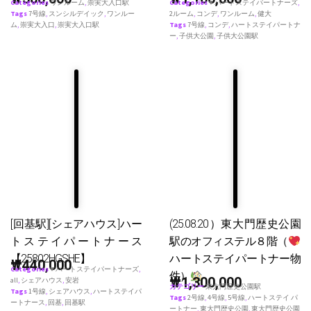
Categories
ワンルーム
,
崇実大入口駅
Categories
♥ ハートステイパートナーズ
,
Tags
7号線
,
スンシルデイック
,
ワンルー
2ルーム
,
コンデ
,
ワンルーム
,
健大
ム
,
崇実大入口
,
崇実大入口駅
Tags
7号線
,
コンデ
,
ハートステイパートナ
ー
,
子供大公園
,
子供大公園駅
[回基駅][シェアハウス]ハー
(25.08.20）東大門歴史公園
トステイパートナース
駅のオフィステル８階（
【25802HGSHE】
ハートステイパートナー物
₩
440,000
Categories
♥ ハートステイパートナーズ
,
件）
₩
1,300,000
all
,
シェアハウス
,
安岩
カテゴリー
東大門歴史公園駅
Tags
1号線
,
シェアハウス
,
ハートステイパ
Tags
2号線
,
4号線
,
5号線
,
ハートステイ パ
ートナース
,
回基
,
回基駅
ートナー
,
東大門歴史公園
,
東大門歴史公園