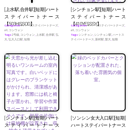
[上水駅,合井駅][短期]ハート
[シンチョン駅][短期]ハート
ステイパートナース
ステイパートナース
【503HISSOD】
【410YESSSY】
Categories
♥ ハートステイパートナーズ
,
Categories
♥ ハートステイパートナーズ
,
all
,
コシウォン
all
,
コシウォン
Tags
2号線
,
コシウォン
,
上水駅
,
合井駅
,
弘
Tags
シンチョン
,
シンチョン駅
,
ハートス
大
,
弘大入口駅
,
短期
テイパートナース
,
新村駅
,
梨大
,
短期
[シンチョン駅][短期]ハート
[ソンシン女大入口駅][短期]
ステイパートナース
ハートステイパートナース