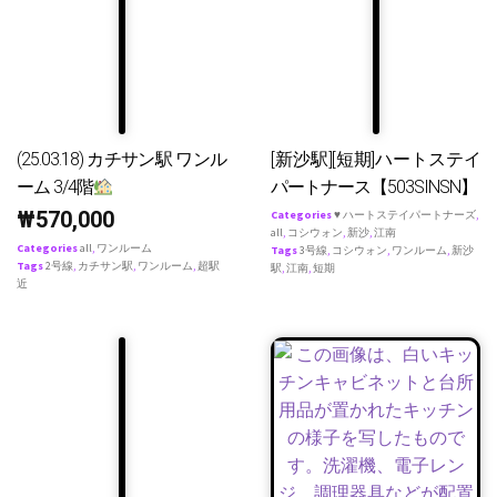
(25.03.18) カチサン駅 ワンル
[新沙駅][短期]ハートステイ
ーム 3/4階
パートナース【503SINSN】
₩
570,000
Categories
♥ ハートステイパートナーズ
,
all
,
コシウォン
,
新沙
,
江南
Categories
all
,
ワンルーム
Tags
3号線
,
コシウォン
,
ワンルーム
,
新沙
Tags
2号線
,
カチサン駅
,
ワンルーム
,
超駅
駅
,
江南
,
短期
近