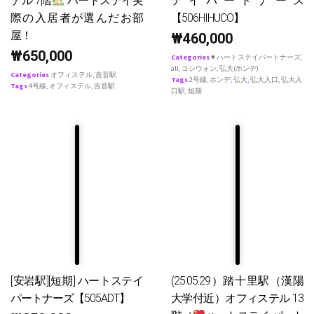
テル 7階
ハートステイ実
テイパートナース
際の入居者が選んだお部
【506HIHUCO】
屋！
₩
460,000
₩
650,000
Categories
♥ ハートステイパートナーズ
,
all
,
コシウォン
,
弘大(ホンデ)
Categories
オフィステル
,
吉音駅
Tags
2号線
,
ホンデ
,
弘大
,
弘大入口
,
弘大入
Tags
4号線
,
オフィステル
,
吉音駅
口駅
,
短期
[安岩駅][短期] ハートステイ
(25.05.29）踏十里駅（漢陽
パートナーズ【505ADT】
大学付近）オフィステル 13