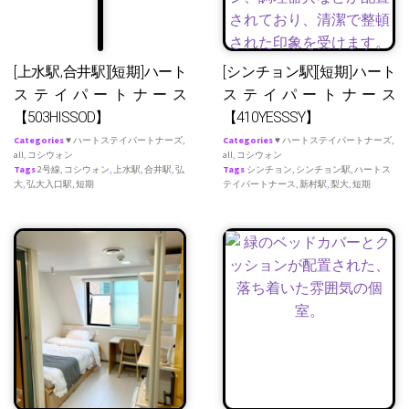
[上水駅,合井駅][短期]ハート
[シンチョン駅][短期]ハート
ステイパートナース
ステイパートナース
【503HISSOD】
【410YESSSY】
Categories
♥ ハートステイパートナーズ
,
Categories
♥ ハートステイパートナーズ
,
all
,
コシウォン
all
,
コシウォン
Tags
2号線
,
コシウォン
,
上水駅
,
合井駅
,
弘
Tags
シンチョン
,
シンチョン駅
,
ハートス
大
,
弘大入口駅
,
短期
テイパートナース
,
新村駅
,
梨大
,
短期