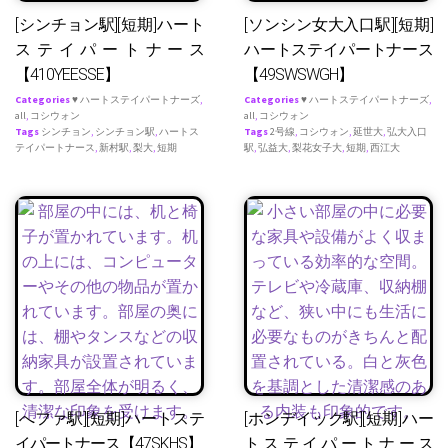
[シンチョン駅][短期]ハート
[ソンシン女大入口駅][短期]
ステイパートナース
ハートステイパートナース
【410YEESSE】
【49SWSWGH】
Categories
♥ ハートステイパートナーズ
,
Categories
♥ ハートステイパートナーズ
,
all
,
コシウォン
all
,
コシウォン
Tags
シンチョン
,
シンチョン駅
,
ハートス
Tags
2号線
,
コシウォン
,
延世大
,
弘大入口
テイパートナース
,
新村駅
,
梨大
,
短期
駅
,
弘益大
,
梨花女子大
,
短期
,
西江大
[へファ駅][短期]ハートステ
[ホンデイック駅][短期]ハー
イパートナース【47SKHS】
トステイパートナース