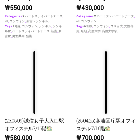
₩
550,000
₩
430,000
Categories
♥ ハートステイパートナーズ
,
Categories
♥ ハートステイパートナーズ
,
all
,
コシウォン
,
新吉（シンギル）
all
,
コシウォン
Tags
1号線
,
コシウォン
,
シンギル
,
シンギ
Tags
6号線
,
コシウォン
,
コリョ大
,
女性専
ル駅
,
ハートステイパートナース
,
新吉
,
新
用
,
短期
,
高麗大学
,
高麗大学駅
吉駅
,
男女共用
,
短期
(25.05.09)誠信女子大入口駅
(25.04.25)麻浦区庁駅オフィ
オフィステル7/16階
ステル 7/16階
₩
580,000
₩
700,000