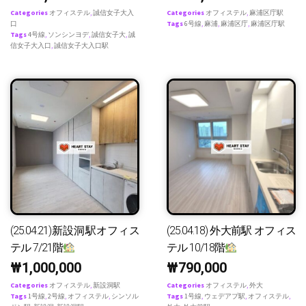
Categories
オフィステル
,
誠信女子大入
Categories
オフィステル
,
麻浦区庁駅
口
Tags
6号線
,
麻浦
,
麻浦区庁
,
麻浦区庁駅
Tags
4号線
,
ソンシンヨデ
,
誠信女子大
,
誠
信女子大入口
,
誠信女子大入口駅
(25.04.21)新設洞駅オフィス
(25.04.18) 外大前駅 オフィス
テル 7/21階
テル 10/18階
₩
1,000,000
₩
790,000
Categories
オフィステル
,
新設洞駅
Categories
オフィステル
,
外大
Tags
1号線
,
2号線
,
オフィステル
,
シンソル
Tags
1号線
,
ウェデアプ駅
,
オフィステル
,