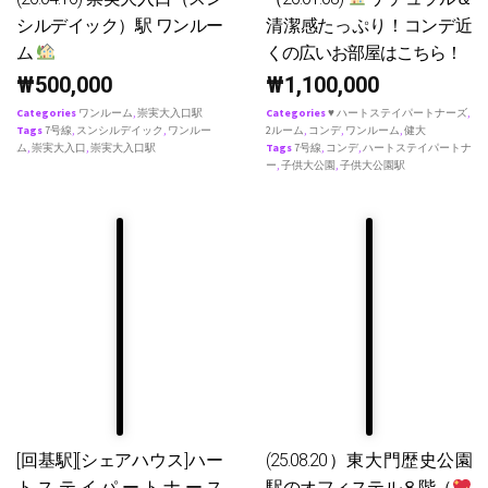
シルデイック）駅 ワンルー
清潔感たっぷり！コンデ近
ム
くの広いお部屋はこちら！
₩
500,000
₩
1,100,000
Categories
ワンルーム
,
崇実大入口駅
Categories
♥ ハートステイパートナーズ
,
Tags
7号線
,
スンシルデイック
,
ワンルー
2ルーム
,
コンデ
,
ワンルーム
,
健大
ム
,
崇実大入口
,
崇実大入口駅
Tags
7号線
,
コンデ
,
ハートステイパートナ
ー
,
子供大公園
,
子供大公園駅
[回基駅][シェアハウス]ハー
(25.08.20）東大門歴史公園
トステイパートナース
駅のオフィステル８階（