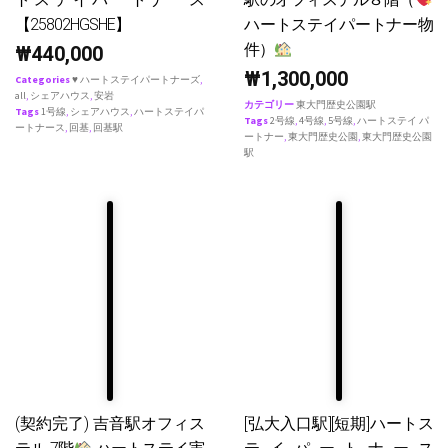
【25802HGSHE】
ハートステイパートナー物
件）
₩
440,000
₩
1,300,000
Categories
♥ ハートステイパートナーズ
,
all
,
シェアハウス
,
安岩
カテゴリー
東大門歴史公園駅
Tags
1号線
,
シェアハウス
,
ハートステイパ
Tags
2号線
,
4号線
,
5号線
,
ハートステイ パ
ートナース
,
回基
,
回基駅
ートナー
,
東大門歴史公園
,
東大門歴史公園
駅
(契約完了) 吉音駅オフィス
[弘大入口駅][短期]ハートス