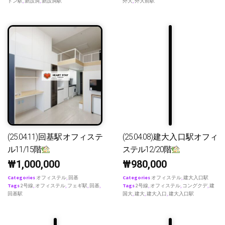
ドン駅
,
新設洞
,
新設洞駅
外大
,
外大前駅
(25.04.11)回基駅オフィステ
(25.04.08)建大入口駅オフィ
ル11/15階
ステル12/20階
₩
1,000,000
₩
980,000
Categories
オフィステル
,
回基
Categories
オフィステル
,
建大入口駅
Tags
2号線
,
オフィステル
,
フェギ駅
,
回基
,
Tags
2号線
,
オフィステル
,
コングクデ
,
建
回基駅
国大
,
建大
,
建大入口
,
建大入口駅