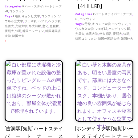
【44HIHURD】
Categories
♥ ハートステイパートナーズ
,
all
,
コシウォン
Categories
♥ ハートステイパートナーズ
,
Tags
4号線
,
キョンヒ大学
,
コシウォン
,
ソ
all
,
コシウォン
ウル市立大学
,
フェギ駅
,
ヘファ
,
ヘファ駅
,
Tags
2号線
,
キョンヒ大学
,
コシウォン
,
ソ
光雲大
,
光雲大学
,
外大前駅
,
恵化
,
恵化駅
,
ウル市立大学
,
フェギ駅
,
ホンデイック駅
,
慶熙大
,
短期
,
韓国コシウォン
,
韓国外国語
光雲大
,
光雲大学
,
外大前駅
,
慶熙大
,
短期
,
大学
,
韓国外大
韓国コシウォン
,
韓国外国語大学
,
韓国外大
4
[吉洞駅][短期]ハートステイ
[ホンデイック駅][短期]ハー
パートナース
トステイパートナース