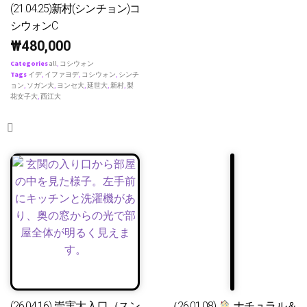
(21.04.25)新村(シンチョン)コ
シウォンC
₩
480,000
Categories
all
,
コシウォン
Tags
イデ
,
イファヨデ
,
コシウォン
,
シンチ
ョン
,
ソガン大
,
ヨンセ大
,
延世大
,
新村
,
梨
花女子大
,
西江大
(26.04.16) 崇実大入口（スン
（26.01.08)
ナチュラル＆