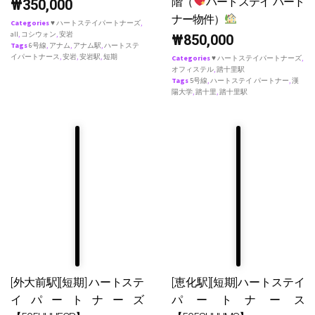
階（
ハートステイ パート
₩
350,000
ナー物件）
Categories
♥ ハートステイパートナーズ
,
all
,
コシウォン
,
安岩
₩
850,000
Tags
6号線
,
アナム
,
アナム駅
,
ハートステ
イパートナース
,
安岩
,
安岩駅
,
短期
Categories
♥ ハートステイパートナーズ
,
オフィステル
,
踏十里駅
Tags
5号線
,
ハートステイ パートナー
,
漢
陽大学
,
踏十里
,
踏十里駅
[外大前駅][短期] ハートステ
[恵化駅][短期]ハートステイ
イパートナーズ
パートナース