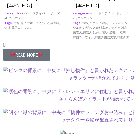
【44SNUEGR】
【44HIHUDD】
Categories
♥ ハートステイパートナーズ
,
Categories
♥ ハートステイパートナーズ
,
all
,
コシウォン
all
,
コシウォン
Tags
2号線
,
キョデ駅
,
コシウォン
,
教大駅
,
Tags
2号線
,
キョンヒ大学
,
コシウォン
,
ソ
短期
,
韓国コシウォン
ウル市立大学
,
フェギ駅
,
ホンデイック駅
,
光雲大
,
光雲大学
,
外大前駅
,
慶熙大
,
短期
,
韓国コシウォン
,
韓国外国語大学
,
韓国外大
READ MORE