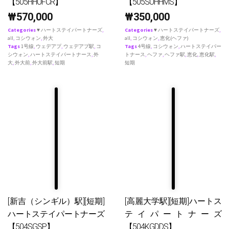
【505HHUFCR】
【505SUHHMS】
₩
570,000
₩
350,000
Categories
♥ ハートステイパートナーズ
,
Categories
♥ ハートステイパートナーズ
,
all
,
コシウォン
,
外大
all
,
コシウォン
,
恵化(ヘファ)
Tags
1号線
,
ウェデアプ
,
ウェデアプ駅
,
コ
Tags
4号線
,
コシウォン
,
ハートステイパー
シウォン
,
ハートステイパートナース
,
外
トナース
,
ヘファ
,
ヘファ駅
,
恵化
,
恵化駅
,
大
,
外大前
,
外大前駅
,
短期
短期
[新吉（シンギル）駅][短期]
[高麗大学駅][短期]ハートス
ハートステイパートナーズ
テイパートナーズ
【504SGSP】
【504KGDDS】