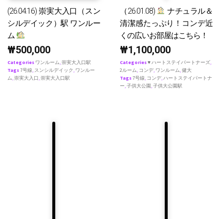
(26.04.16) 崇実大入口（スン
（26.01.08)
ナチュラル＆
シルデイック）駅 ワンルー
清潔感たっぷり！コンデ近
ム
くの広いお部屋はこちら！
₩
500,000
₩
1,100,000
Categories
ワンルーム
,
崇実大入口駅
Categories
♥ ハートステイパートナーズ
,
Tags
7号線
,
スンシルデイック
,
ワンルー
2ルーム
,
コンデ
,
ワンルーム
,
健大
ム
,
崇実大入口
,
崇実大入口駅
Tags
7号線
,
コンデ
,
ハートステイパートナ
ー
,
子供大公園
,
子供大公園駅