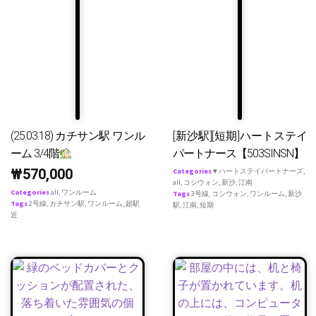
(25.03.18) カチサン駅 ワンル
[新沙駅][短期]ハートステイ
ーム 3/4階
パートナース【503SINSN】
₩
570,000
Categories
♥ ハートステイパートナーズ
,
all
,
コシウォン
,
新沙
,
江南
Categories
all
,
ワンルーム
Tags
3号線
,
コシウォン
,
ワンルーム
,
新沙
Tags
2号線
,
カチサン駅
,
ワンルーム
,
超駅
駅
,
江南
,
短期
近