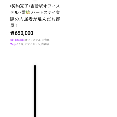
(契約完了) 吉音駅オフィス
テル 7階
ハートステイ実
際の入居者が選んだお部
屋！
₩
650,000
Categories
オフィステル
,
吉音駅
Tags
4号線
,
オフィステル
,
吉音駅