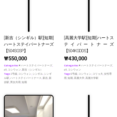
[新吉（シンギル）駅][短期]
[高麗大学駅][短期]ハートス
ハートステイパートナーズ
テイパートナーズ
【504SGSP】
【504KGDDS】
₩
550,000
₩
430,000
Categories
♥ ハートステイパートナーズ
,
Categories
♥ ハートステイパートナーズ
,
all
,
コシウォン
,
新吉（シンギル）
all
,
コシウォン
Tags
1号線
,
コシウォン
,
シンギル
,
シンギ
Tags
6号線
,
コシウォン
,
コリョ大
,
女性専
ル駅
,
ハートステイパートナース
,
新吉
,
新
用
,
短期
,
高麗大学
,
高麗大学駅
吉駅
,
男女共用
,
短期