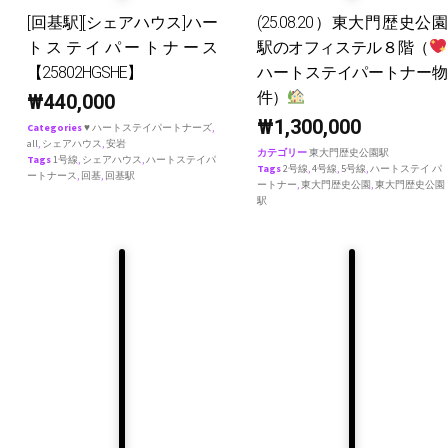
[回基駅][シェアハウス]ハー
(25.08.20）東大門歴史公園
トステイパートナース
駅のオフィステル８階（
【25802HGSHE】
ハートステイパートナー物
件）
₩
440,000
₩
1,300,000
Categories
♥ ハートステイパートナーズ
,
all
,
シェアハウス
,
安岩
カテゴリー
東大門歴史公園駅
Tags
1号線
,
シェアハウス
,
ハートステイパ
Tags
2号線
,
4号線
,
5号線
,
ハートステイ パ
ートナース
,
回基
,
回基駅
ートナー
,
東大門歴史公園
,
東大門歴史公園
駅