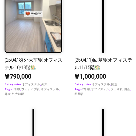
(25.04.18) 外大前駅 オフィス
(25.04.11)回基駅オフィステ
テル 10/18階
ル11/15階
₩
790,000
₩
1,000,000
Categories
オフィステル
,
外大
Categories
オフィステル
,
回基
Tags
1号線
,
ウェデアプ駅
,
オフィステル
,
Tags
2号線
,
オフィステル
,
フェギ駅
,
回基
,
外大
,
外大前駅
回基駅