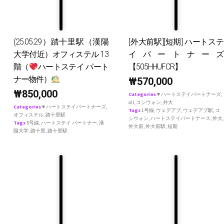
(25.05.29）踏十里駅（漢陽
[外大前駅][短期] ハートステ
大学付近）オフィステル 13
イパートナーズ
階（
ハートステイ パート
【505HHUFCR】
ナー物件）
₩
570,000
₩
850,000
Categories
♥ ハートステイパートナーズ
,
all
,
コシウォン
,
外大
Categories
♥ ハートステイパートナーズ
,
Tags
1号線
,
ウェデアプ
,
ウェデアプ駅
,
コ
オフィステル
,
踏十里駅
シウォン
,
ハートステイパートナース
,
外大
,
Tags
5号線
,
ハートステイ パートナー
,
漢
外大前
,
外大前駅
,
短期
陽大学
,
踏十里
,
踏十里駅