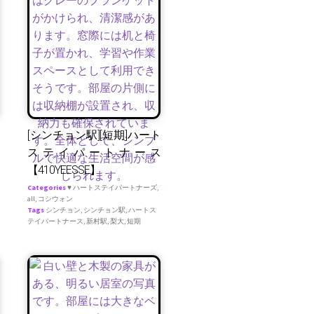
[シンチョン駅][短期]ハート
ステイパートナース
【410YEESSE】
Categories
♥ ハートステイパートナーズ
,
all
,
コシウォン
Tags
シンチョン
,
シンチョン駅
,
ハートス
テイパートナース
,
新村駅
,
梨大
,
短期