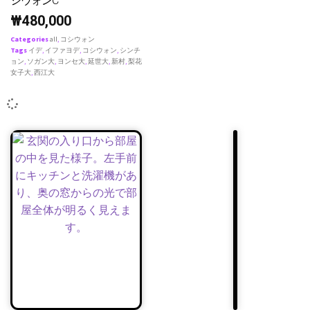
シウォンC
₩
480,000
Categories
all
,
コシウォン
Tags
イデ
,
イファヨデ
,
コシウォン
,
シンチ
ョン
,
ソガン大
,
ヨンセ大
,
延世大
,
新村
,
梨花
女子大
,
西江大