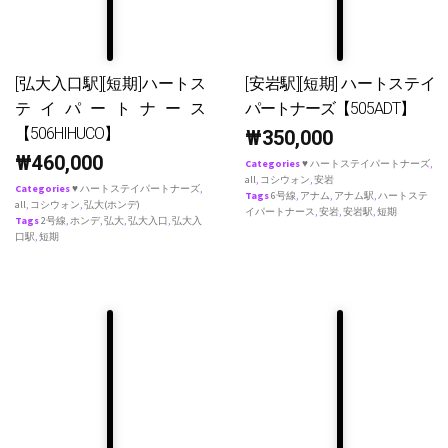
[弘大入口駅][短期]ハートス
[安岩駅][短期] ハートステイ
テイパートナース
パートナーズ【505ADT】
【506HIHUCO】
₩
350,000
₩
460,000
Categories
♥ ハートステイパートナーズ
,
all
,
コシウォン
,
安岩
Categories
♥ ハートステイパートナーズ
,
Tags
6号線
,
アナム
,
アナム駅
,
ハートステ
all
,
コシウォン
,
弘大(ホンデ)
イパートナース
,
安岩
,
安岩駅
,
短期
Tags
2号線
,
ホンデ
,
弘大
,
弘大入口
,
弘大入
口駅
,
短期