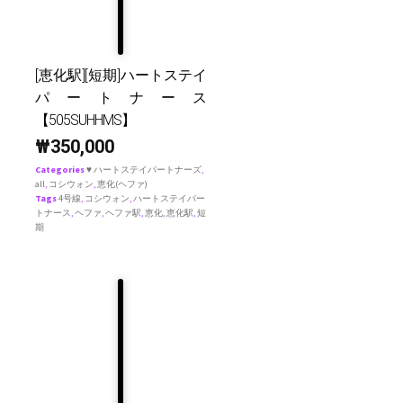
[恵化駅][短期]ハートステイ
パートナース
【505SUHHMS】
₩
350,000
Categories
♥ ハートステイパートナーズ
,
all
,
コシウォン
,
恵化(ヘファ)
Tags
4号線
,
コシウォン
,
ハートステイパー
トナース
,
ヘファ
,
ヘファ駅
,
恵化
,
恵化駅
,
短
期