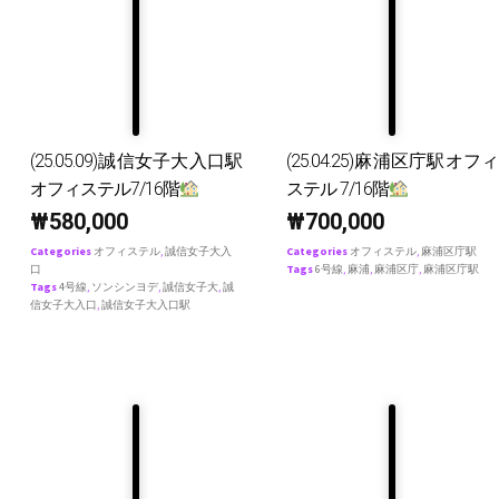
(25.05.09)誠信女子大入口駅
(25.04.25)麻浦区庁駅オフィ
オフィステル7/16階
ステル 7/16階
₩
580,000
₩
700,000
Categories
オフィステル
,
誠信女子大入
Categories
オフィステル
,
麻浦区庁駅
口
Tags
6号線
,
麻浦
,
麻浦区庁
,
麻浦区庁駅
Tags
4号線
,
ソンシンヨデ
,
誠信女子大
,
誠
信女子大入口
,
誠信女子大入口駅