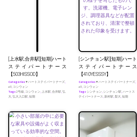
[上水駅,合井駅][短期]ハート
[シンチョン駅][短期]ハート
ステイパートナース
ステイパートナース
【503HISSOD】
【410YESSSY】
Categories
♥ ハートステイパートナーズ
,
Categories
♥ ハートステイパートナーズ
,
all
,
コシウォン
all
,
コシウォン
Tags
2号線
,
コシウォン
,
上水駅
,
合井駅
,
弘
Tags
シンチョン
,
シンチョン駅
,
ハートス
大
,
弘大入口駅
,
短期
テイパートナース
,
新村駅
,
梨大
,
短期