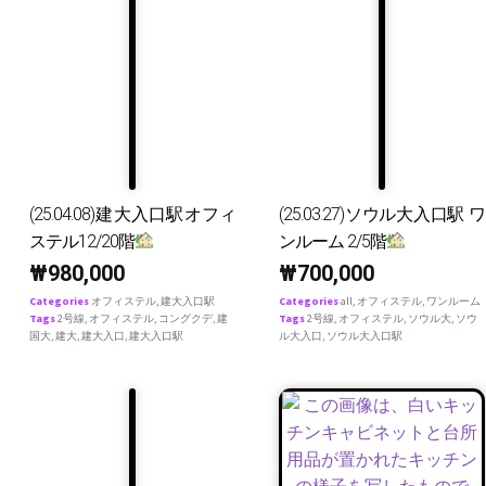
(25.04.08)建大入口駅オフィ
(25.03.27)ソウル大入口駅 ワ
ステル12/20階
ンルーム 2/5階
₩
980,000
₩
700,000
Categories
オフィステル
,
建大入口駅
Categories
all
,
オフィステル
,
ワンルーム
Tags
2号線
,
オフィステル
,
コングクデ
,
建
Tags
2号線
,
オフィステル
,
ソウル大
,
ソウ
国大
,
建大
,
建大入口
,
建大入口駅
ル大入口
,
ソウル大入口駅