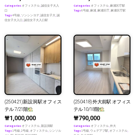
Categories
オフィステル
,
誠信女子大入
Categories
オフィステル
,
麻浦区庁駅
口
Tags
6号線
,
麻浦
,
麻浦区庁
,
麻浦区庁駅
Tags
4号線
,
ソンシンヨデ
,
誠信女子大
,
誠
信女子大入口
,
誠信女子大入口駅
(25.04.21)新設洞駅オフィス
(25.04.18) 外大前駅 オフィス
テル 7/21階
テル 10/18階
₩
1,000,000
₩
790,000
Categories
オフィステル
,
新設洞駅
Categories
オフィステル
,
外大
Tags
1号線
,
2号線
,
オフィステル
,
シンソル
Tags
1号線
,
ウェデアプ駅
,
オフィステル
,