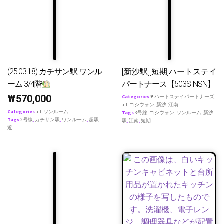
(25.03.18) カチサン駅 ワンル
[新沙駅][短期]ハートステイ
ーム 3/4階
パートナース【503SINSN】
₩
570,000
Categories
♥ ハートステイパートナーズ
,
all
,
コシウォン
,
新沙
,
江南
Categories
all
,
ワンルーム
Tags
3号線
,
コシウォン
,
ワンルーム
,
新沙
Tags
2号線
,
カチサン駅
,
ワンルーム
,
超駅
駅
,
江南
,
短期
近