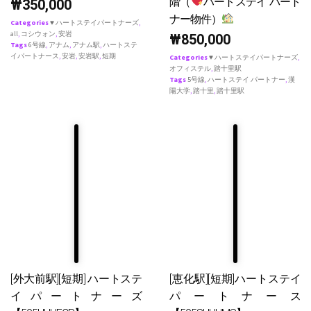
階（
ハートステイ パート
₩
350,000
ナー物件）
Categories
♥ ハートステイパートナーズ
,
all
,
コシウォン
,
安岩
₩
850,000
Tags
6号線
,
アナム
,
アナム駅
,
ハートステ
イパートナース
,
安岩
,
安岩駅
,
短期
Categories
♥ ハートステイパートナーズ
,
オフィステル
,
踏十里駅
Tags
5号線
,
ハートステイ パートナー
,
漢
陽大学
,
踏十里
,
踏十里駅
[外大前駅][短期] ハートステ
[恵化駅][短期]ハートステイ
イパートナーズ
パートナース