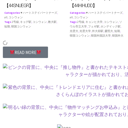
【44SNUEGR】
【44HIHUDD】
Categories
♥ ハートステイパートナーズ
,
Categories
♥ ハートステイパートナーズ
,
all
,
コシウォン
all
,
コシウォン
Tags
2号線
,
キョデ駅
,
コシウォン
,
教大駅
,
Tags
2号線
,
キョンヒ大学
,
コシウォン
,
ソ
短期
,
韓国コシウォン
ウル市立大学
,
フェギ駅
,
ホンデイック駅
,
光雲大
,
光雲大学
,
外大前駅
,
慶熙大
,
短期
,
韓国コシウォン
,
韓国外国語大学
,
韓国外大
READ MORE