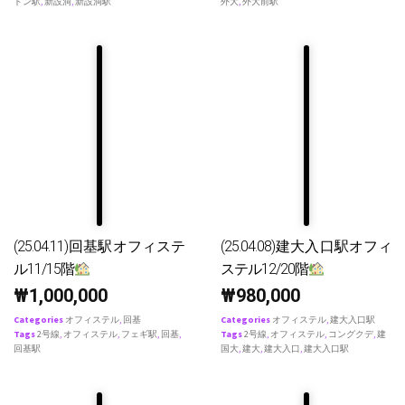
ドン駅
,
新設洞
,
新設洞駅
外大
,
外大前駅
(25.04.11)回基駅オフィステ
(25.04.08)建大入口駅オフィ
ル11/15階
ステル12/20階
₩
1,000,000
₩
980,000
Categories
オフィステル
,
回基
Categories
オフィステル
,
建大入口駅
Tags
2号線
,
オフィステル
,
フェギ駅
,
回基
,
Tags
2号線
,
オフィステル
,
コングクデ
,
建
回基駅
国大
,
建大
,
建大入口
,
建大入口駅