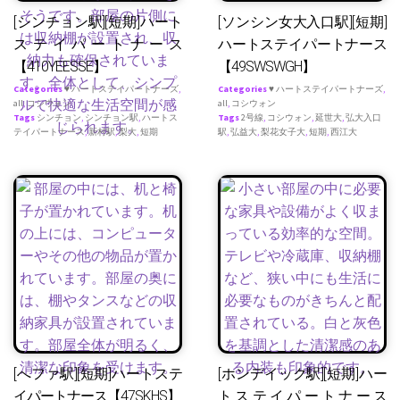
[シンチョン駅][短期]ハート
[ソンシン女大入口駅][短期]
ステイパートナース
ハートステイパートナース
【410YEESSE】
【49SWSWGH】
Categories
♥ ハートステイパートナーズ
,
Categories
♥ ハートステイパートナーズ
,
all
,
コシウォン
all
,
コシウォン
Tags
シンチョン
,
シンチョン駅
,
ハートス
Tags
2号線
,
コシウォン
,
延世大
,
弘大入口
テイパートナース
,
新村駅
,
梨大
,
短期
駅
,
弘益大
,
梨花女子大
,
短期
,
西江大
[へファ駅][短期]ハートステ
[ホンデイック駅][短期]ハー
イパートナース【47SKHS】
トステイパートナース