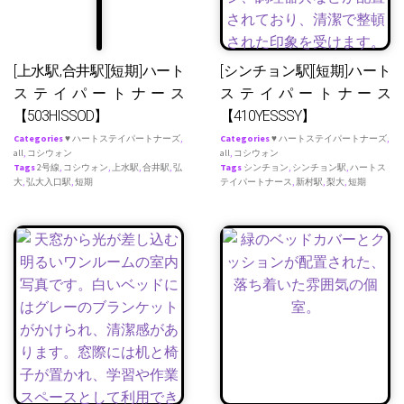
[上水駅,合井駅][短期]ハート
[シンチョン駅][短期]ハート
ステイパートナース
ステイパートナース
【503HISSOD】
【410YESSSY】
Categories
♥ ハートステイパートナーズ
,
Categories
♥ ハートステイパートナーズ
,
all
,
コシウォン
all
,
コシウォン
Tags
2号線
,
コシウォン
,
上水駅
,
合井駅
,
弘
Tags
シンチョン
,
シンチョン駅
,
ハートス
大
,
弘大入口駅
,
短期
テイパートナース
,
新村駅
,
梨大
,
短期