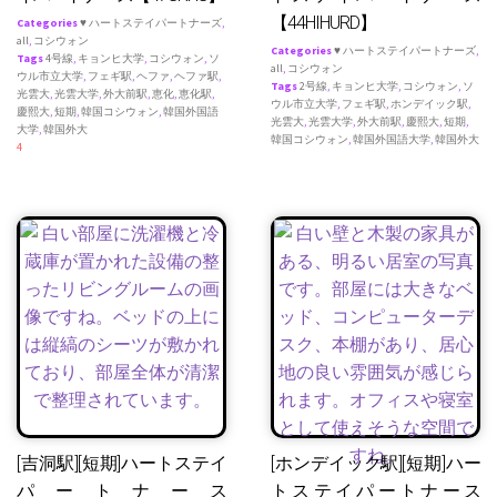
【44HIHURD】
Categories
♥ ハートステイパートナーズ
,
all
,
コシウォン
Categories
♥ ハートステイパートナーズ
,
Tags
4号線
,
キョンヒ大学
,
コシウォン
,
ソ
all
,
コシウォン
ウル市立大学
,
フェギ駅
,
ヘファ
,
ヘファ駅
,
Tags
2号線
,
キョンヒ大学
,
コシウォン
,
ソ
光雲大
,
光雲大学
,
外大前駅
,
恵化
,
恵化駅
,
ウル市立大学
,
フェギ駅
,
ホンデイック駅
,
慶熙大
,
短期
,
韓国コシウォン
,
韓国外国語
光雲大
,
光雲大学
,
外大前駅
,
慶熙大
,
短期
,
大学
,
韓国外大
韓国コシウォン
,
韓国外国語大学
,
韓国外大
4
[吉洞駅][短期]ハートステイ
[ホンデイック駅][短期]ハー
パートナース
トステイパートナース