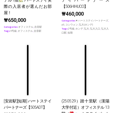
テル 7階
ハートステイ実
テイパートナース
際の入居者が選んだお部
【506HIHUCO】
屋！
₩
460,000
₩
650,000
Categories
♥ ハートステイパートナーズ
,
all
,
コシウォン
,
弘大(ホンデ)
Categories
オフィステル
,
吉音駅
Tags
2号線
,
ホンデ
,
弘大
,
弘大入口
,
弘大入
Tags
4号線
,
オフィステル
,
吉音駅
口駅
,
短期
[安岩駅][短期] ハートステイ
(25.05.29）踏十里駅（漢陽
パートナーズ【505ADT】
大学付近）オフィステル 13