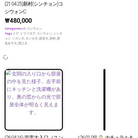
(21.04.25)新村(シンチョン)コ
シウォンC
₩
480,000
Categories
all
,
コシウォン
Tags
イデ
,
イファヨデ
,
コシウォン
,
シンチ
ョン
,
ソガン大
,
ヨンセ大
,
延世大
,
新村
,
梨
花女子大
,
西江大
(26.04.16) 崇実大入口（スン
（26.01.08)
ナチュラル＆