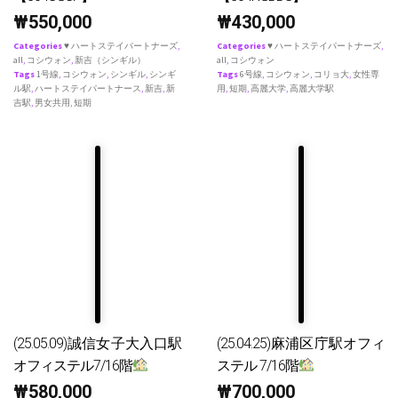
₩
550,000
₩
430,000
Categories
♥ ハートステイパートナーズ
,
Categories
♥ ハートステイパートナーズ
,
all
,
コシウォン
,
新吉（シンギル）
all
,
コシウォン
Tags
1号線
,
コシウォン
,
シンギル
,
シンギ
Tags
6号線
,
コシウォン
,
コリョ大
,
女性専
ル駅
,
ハートステイパートナース
,
新吉
,
新
用
,
短期
,
高麗大学
,
高麗大学駅
吉駅
,
男女共用
,
短期
(25.05.09)誠信女子大入口駅
(25.04.25)麻浦区庁駅オフィ
オフィステル7/16階
ステル 7/16階
₩
580,000
₩
700,000