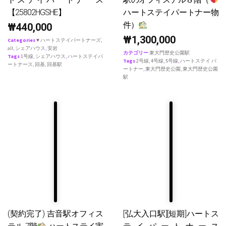
【25802HGSHE】
ハートステイパートナー物
件）
₩
440,000
₩
1,300,000
Categories
♥ ハートステイパートナーズ
,
all
,
シェアハウス
,
安岩
カテゴリー
東大門歴史公園駅
Tags
1号線
,
シェアハウス
,
ハートステイパ
Tags
2号線
,
4号線
,
5号線
,
ハートステイ パ
ートナース
,
回基
,
回基駅
ートナー
,
東大門歴史公園
,
東大門歴史公園
駅
(契約完了) 吉音駅オフィス
[弘大入口駅][短期]ハートス