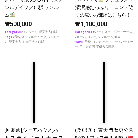
シルデイック）駅 ワンルー
清潔感たっぷり！コンデ近
ム
くの広いお部屋はこちら！
₩
500,000
₩
1,100,000
Categories
ワンルーム
,
崇実大入口駅
Categories
♥ ハートステイパートナーズ
,
Tags
7号線
,
スンシルデイック
,
ワンルー
2ルーム
,
コンデ
,
ワンルーム
,
健大
ム
,
崇実大入口
,
崇実大入口駅
Tags
7号線
,
コンデ
,
ハートステイパートナ
ー
,
子供大公園
,
子供大公園駅
[回基駅][シェアハウス]ハー
(25.08.20）東大門歴史公園
トステイパートナース
駅のオフィステル８階（