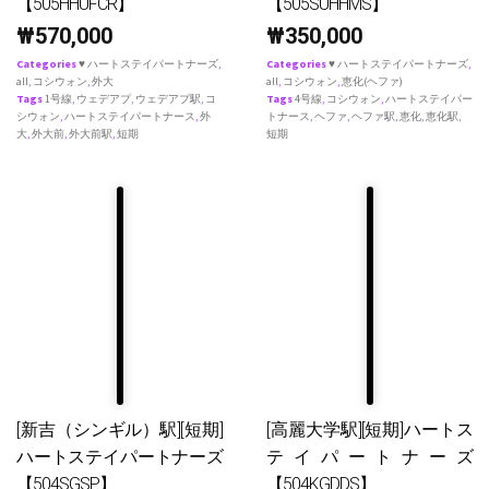
【505HHUFCR】
【505SUHHMS】
₩
570,000
₩
350,000
Categories
♥ ハートステイパートナーズ
,
Categories
♥ ハートステイパートナーズ
,
all
,
コシウォン
,
外大
all
,
コシウォン
,
恵化(ヘファ)
Tags
1号線
,
ウェデアプ
,
ウェデアプ駅
,
コ
Tags
4号線
,
コシウォン
,
ハートステイパー
シウォン
,
ハートステイパートナース
,
外
トナース
,
ヘファ
,
ヘファ駅
,
恵化
,
恵化駅
,
大
,
外大前
,
外大前駅
,
短期
短期
[新吉（シンギル）駅][短期]
[高麗大学駅][短期]ハートス
ハートステイパートナーズ
テイパートナーズ
【504SGSP】
【504KGDDS】