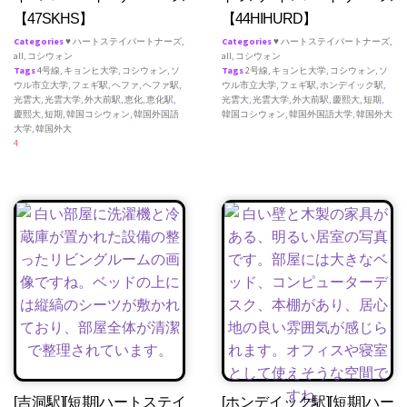
【47SKHS】
【44HIHURD】
Categories
♥ ハートステイパートナーズ
,
Categories
♥ ハートステイパートナーズ
,
all
,
コシウォン
all
,
コシウォン
Tags
4号線
,
キョンヒ大学
,
コシウォン
,
ソ
Tags
2号線
,
キョンヒ大学
,
コシウォン
,
ソ
ウル市立大学
,
フェギ駅
,
ヘファ
,
ヘファ駅
,
ウル市立大学
,
フェギ駅
,
ホンデイック駅
,
光雲大
,
光雲大学
,
外大前駅
,
恵化
,
恵化駅
,
光雲大
,
光雲大学
,
外大前駅
,
慶熙大
,
短期
,
慶熙大
,
短期
,
韓国コシウォン
,
韓国外国語
韓国コシウォン
,
韓国外国語大学
,
韓国外大
大学
,
韓国外大
4
[吉洞駅][短期]ハートステイ
[ホンデイック駅][短期]ハー