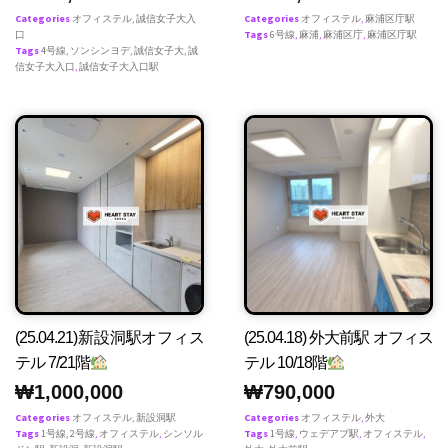
Categories
オフィステル
,
誠信女子大入
Categories
オフィステル
,
麻浦区庁駅
口
Tags
6号線
,
麻浦
,
麻浦区庁
,
麻浦区庁駅
Tags
4号線
,
ソンシンヨデ
,
誠信女子大
,
誠
信女子大入口
,
誠信女子大入口駅
(25.04.21)新設洞駅オフィス
(25.04.18) 外大前駅 オフィス
テル 7/21階
テル 10/18階
₩
1,000,000
₩
790,000
Categories
オフィステル
,
新設洞駅
Categories
オフィステル
,
外大
Tags
1号線
,
2号線
,
オフィステル
,
シンソル
Tags
1号線
,
ウェデアプ駅
,
オフィステル
,