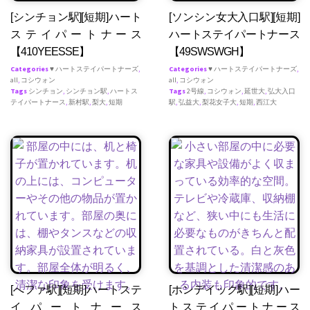
[シンチョン駅][短期]ハート
[ソンシン女大入口駅][短期]
ステイパートナース
ハートステイパートナース
【410YEESSE】
【49SWSWGH】
Categories
♥ ハートステイパートナーズ
,
Categories
♥ ハートステイパートナーズ
,
all
,
コシウォン
all
,
コシウォン
Tags
シンチョン
,
シンチョン駅
,
ハートス
Tags
2号線
,
コシウォン
,
延世大
,
弘大入口
テイパートナース
,
新村駅
,
梨大
,
短期
駅
,
弘益大
,
梨花女子大
,
短期
,
西江大
[へファ駅][短期]ハートステ
[ホンデイック駅][短期]ハー
イパートナース
トステイパートナース