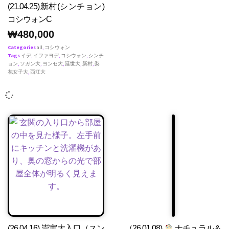
(21.04.25)新村(シンチョン)
コシウォンC
₩
480,000
Categories
all
,
コシウォン
Tags
イデ
,
イファヨデ
,
コシウォン
,
シンチ
ョン
,
ソガン大
,
ヨンセ大
,
延世大
,
新村
,
梨
花女子大
,
西江大
(26.04.16) 崇実大入口（スン
（26.01.08)
ナチュラル＆