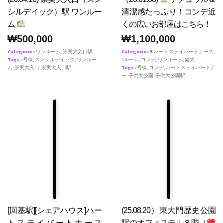
シルデイック）駅 ワンルー
清潔感たっぷり！コンデ近
ム
くの広いお部屋はこちら！
₩
500,000
₩
1,100,000
Categories
ワンルーム
,
崇実大入口駅
Categories
♥ ハートステイパートナーズ
,
Tags
7号線
,
スンシルデイック
,
ワンルー
2ルーム
,
コンデ
,
ワンルーム
,
健大
ム
,
崇実大入口
,
崇実大入口駅
Tags
7号線
,
コンデ
,
ハートステイパートナ
ー
,
子供大公園
,
子供大公園駅
[回基駅][シェアハウス]ハー
(25.08.20）東大門歴史公園
トステイパートナース
駅のオフィステル８階（