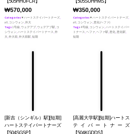
【505HHUFCR】
【505SUHHMS】
₩
570,000
₩
350,000
Categories
♥ ハートステイパートナーズ
,
Categories
♥ ハートステイパートナーズ
,
all
,
コシウォン
,
外大
all
,
コシウォン
,
恵化(ヘファ)
Tags
1号線
,
ウェデアプ
,
ウェデアプ駅
,
コ
Tags
4号線
,
コシウォン
,
ハートステイパー
シウォン
,
ハートステイパートナース
,
外
トナース
,
ヘファ
,
ヘファ駅
,
恵化
,
恵化駅
,
大
,
外大前
,
外大前駅
,
短期
短期
[新吉（シンギル）駅][短期]
[高麗大学駅][短期]ハートス
ハートステイパートナーズ
テイパートナーズ
【504SGSP】
【504KGDDS】