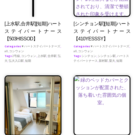
[上水駅,合井駅][短期]ハート
[シンチョン駅][短期]ハート
ステイパートナース
ステイパートナース
【503HISSOD】
【410YESSSY】
Categories
♥ ハートステイパートナーズ
,
Categories
♥ ハートステイパートナーズ
,
all
,
コシウォン
all
,
コシウォン
Tags
2号線
,
コシウォン
,
上水駅
,
合井駅
,
弘
Tags
シンチョン
,
シンチョン駅
,
ハートス
大
,
弘大入口駅
,
短期
テイパートナース
,
新村駅
,
梨大
,
短期