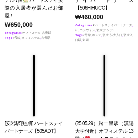
テル 7階
ハートステイ実
テイパートナース
際の入居者が選んだお部
【506HIHUCO】
屋！
₩
460,000
₩
650,000
Categories
♥ ハートステイパートナーズ
,
all
,
コシウォン
,
弘大(ホンデ)
Categories
オフィステル
,
吉音駅
Tags
2号線
,
ホンデ
,
弘大
,
弘大入口
,
弘大入
Tags
4号線
,
オフィステル
,
吉音駅
口駅
,
短期
[安岩駅][短期] ハートステイ
(25.05.29）踏十里駅（漢陽
パートナーズ【505ADT】
大学付近）オフィステル 13