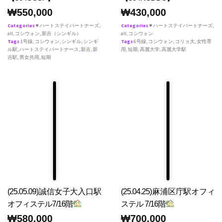
₩
550,000
₩
430,000
Categories
♥ ハートステイパートナーズ
,
Categories
♥ ハートステイパートナーズ
,
all
,
コシウォン
,
新吉（シンギル）
all
,
コシウォン
Tags
1号線
,
コシウォン
,
シンギル
,
シンギ
Tags
6号線
,
コシウォン
,
コリョ大
,
女性専
ル駅
,
ハートステイパートナース
,
新吉
,
新
用
,
短期
,
高麗大学
,
高麗大学駅
吉駅
,
男女共用
,
短期
(25.05.09)誠信女子大入口駅
(25.04.25)麻浦区庁駅オフィ
オフィステル7/16階
ステル 7/16階
₩
580,000
₩
700,000