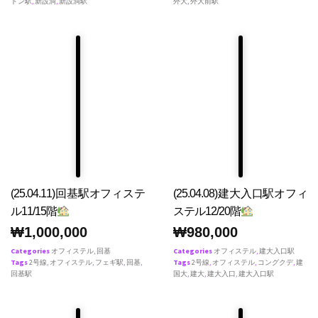
ドン駅
,
新設洞
,
新設洞駅
外大
,
外大前駅
(25.04.11)回基駅オフィステ
(25.04.08)建大入口駅オフィ
ル11/15階
ステル12/20階
₩
1,000,000
₩
980,000
Categories
オフィステル
,
回基
Categories
オフィステル
,
建大入口駅
Tags
2号線
,
オフィステル
,
フェギ駅
,
回基
,
Tags
2号線
,
オフィステル
,
コングクデ
,
建
回基駅
国大
,
建大
,
建大入口
,
建大入口駅