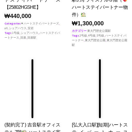
【25802HGSHE】
ハートステイパートナー物
件）
₩
440,000
₩
1,300,000
Categories
♥ ハートステイパートナーズ
,
all
,
シェアハウス
,
安岩
カテゴリー
東大門歴史公園駅
Tags
1号線
,
シェアハウス
,
ハートステイパ
Tags
2号線
,
4号線
,
5号線
,
ハートステイ パ
ートナース
,
回基
,
回基駅
ートナー
,
東大門歴史公園
,
東大門歴史公園
駅
(契約完了) 吉音駅オフィス
[弘大入口駅][短期]ハートス