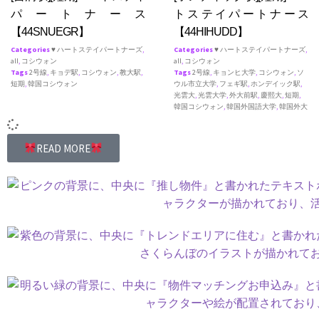
パートナース
トステイパートナース
【44SNUEGR】
【44HIHUDD】
Categories
♥ ハートステイパートナーズ
,
Categories
♥ ハートステイパートナーズ
,
all
,
コシウォン
all
,
コシウォン
Tags
2号線
,
キョデ駅
,
コシウォン
,
教大駅
,
Tags
2号線
,
キョンヒ大学
,
コシウォン
,
ソ
短期
,
韓国コシウォン
ウル市立大学
,
フェギ駅
,
ホンデイック駅
,
光雲大
,
光雲大学
,
外大前駅
,
慶熙大
,
短期
,
韓国コシウォン
,
韓国外国語大学
,
韓国外大
READ MORE