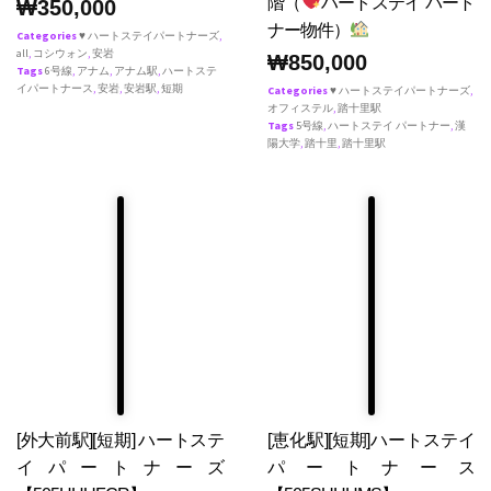
階（
ハートステイ パート
₩
350,000
ナー物件）
Categories
♥ ハートステイパートナーズ
,
all
,
コシウォン
,
安岩
₩
850,000
Tags
6号線
,
アナム
,
アナム駅
,
ハートステ
イパートナース
,
安岩
,
安岩駅
,
短期
Categories
♥ ハートステイパートナーズ
,
オフィステル
,
踏十里駅
Tags
5号線
,
ハートステイ パートナー
,
漢
陽大学
,
踏十里
,
踏十里駅
[外大前駅][短期] ハートステ
[恵化駅][短期]ハートステイ
イパートナーズ
パートナース