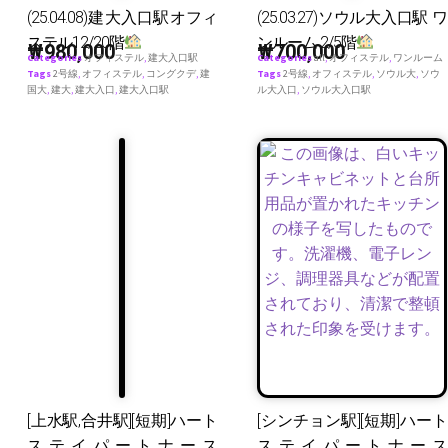
(25.04.08)建大入口駅オフィ
(25.03.27)ソウル大入口駅 ワ
ステル12/20階
ンルーム 2/5階
₩
980,000
₩
700,000
Categories
オフィステル
,
建大入口駅
Categories
all
,
オフィステル
,
ワンルーム
Tags
2号線
,
オフィステル
,
コングクデ
,
建
Tags
2号線
,
オフィステル
,
ソウル大
,
ソウ
国大
,
建大
,
建大入口
,
建大入口駅
ル大入口
,
ソウル大入口駅
[上水駅,合井駅][短期]ハート
[シンチョン駅][短期]ハート
ステイパートナース
ステイパートナース