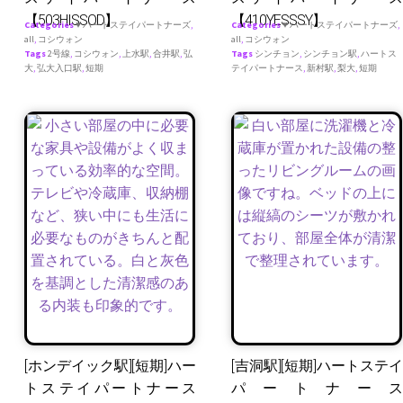
【503HISSOD】
【410YESSSY】
Categories
♥ ハートステイパートナーズ
,
Categories
♥ ハートステイパートナーズ
,
all
,
コシウォン
all
,
コシウォン
Tags
2号線
,
コシウォン
,
上水駅
,
合井駅
,
弘
Tags
シンチョン
,
シンチョン駅
,
ハートス
大
,
弘大入口駅
,
短期
テイパートナース
,
新村駅
,
梨大
,
短期
[ホンデイック駅][短期]ハー
[吉洞駅][短期]ハートステイ
トステイパートナース
パートナース