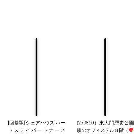
[回基駅][シェアハウス]ハー
(25.08.20）東大門歴史公園
トステイパートナース
駅のオフィステル８階（