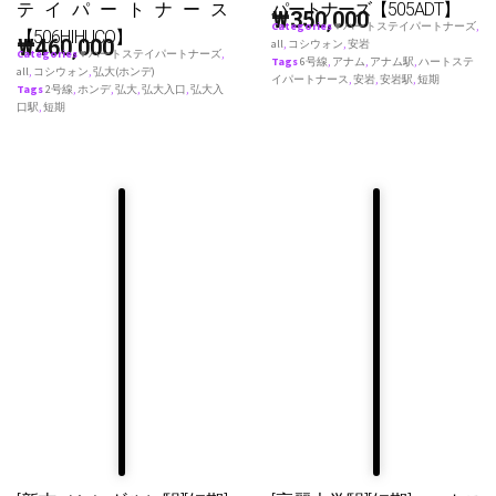
テイパートナース
パートナーズ【505ADT】
₩
350,000
Categories
♥ ハートステイパートナーズ
,
【506HIHUCO】
₩
460,000
all
,
コシウォン
,
安岩
Categories
♥ ハートステイパートナーズ
,
Tags
6号線
,
アナム
,
アナム駅
,
ハートステ
all
,
コシウォン
,
弘大(ホンデ)
イパートナース
,
安岩
,
安岩駅
,
短期
Tags
2号線
,
ホンデ
,
弘大
,
弘大入口
,
弘大入
口駅
,
短期