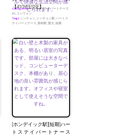
【410YEESSE】
Categories
♥ ハートステイパートナーズ
,
all
,
コシウォン
Tags
シンチョン
,
シンチョン駅
,
ハートス
テイパートナース
,
新村駅
,
梨大
,
短期
[ホンデイック駅][短期]ハー
トステイパートナース