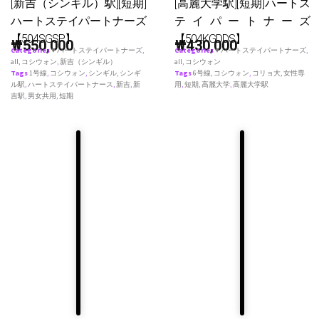
[新吉（シンギル）駅][短期]
[高麗大学駅][短期]ハートス
ハートステイパートナーズ
テイパートナーズ
【504SGSP】
【504KGDDS】
₩
550,000
₩
430,000
Categories
♥ ハートステイパートナーズ
,
Categories
♥ ハートステイパートナーズ
,
all
,
コシウォン
,
新吉（シンギル）
all
,
コシウォン
Tags
1号線
,
コシウォン
,
シンギル
,
シンギ
Tags
6号線
,
コシウォン
,
コリョ大
,
女性専
ル駅
,
ハートステイパートナース
,
新吉
,
新
用
,
短期
,
高麗大学
,
高麗大学駅
吉駅
,
男女共用
,
短期