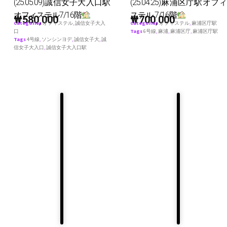
(25.05.09)誠信女子大入口駅
(25.04.25)麻浦区庁駅オフィ
オフィステル7/16階
ステル 7/16階
₩
580,000
₩
700,000
Categories
オフィステル
,
誠信女子大入
Categories
オフィステル
,
麻浦区庁駅
口
Tags
6号線
,
麻浦
,
麻浦区庁
,
麻浦区庁駅
Tags
4号線
,
ソンシンヨデ
,
誠信女子大
,
誠
信女子大入口
,
誠信女子大入口駅