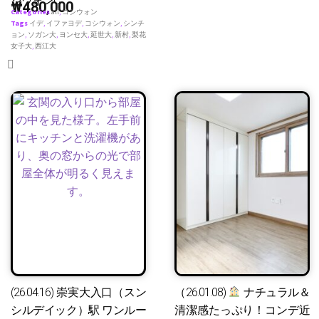
シウォンC
₩
480,000
Categories
all
,
コシウォン
Tags
イデ
,
イファヨデ
,
コシウォン
,
シンチ
ョン
,
ソガン大
,
ヨンセ大
,
延世大
,
新村
,
梨花
女子大
,
西江大
(26.04.16) 崇実大入口（スン
（26.01.08)
ナチュラル＆
シルデイック）駅 ワンルー
清潔感たっぷり！コンデ近