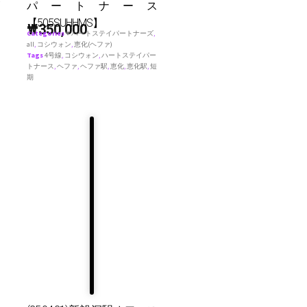
パートナース
【505SUHHMS】
₩
350,000
Categories
♥ ハートステイパートナーズ
,
all
,
コシウォン
,
恵化(ヘファ)
Tags
4号線
,
コシウォン
,
ハートステイパー
トナース
,
ヘファ
,
ヘファ駅
,
恵化
,
恵化駅
,
短
期