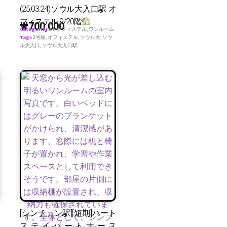
(25.03.24)ソウル大入口駅 オ
フィステル 9/20階
₩
700,000
Categories
all
,
オフィステル
,
ワンルーム
Tags
2号線
,
オフィステル
,
ソウル大
,
ソウ
ル大入口
,
ソウル大入口駅
[シンチョン駅][短期]ハート
ステイパートナース