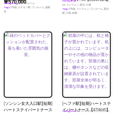
₩
570,000
Categories
♥ ハートステイパートナーズ
,
Categories
all
,
ワンルーム
all
,
コシウォン
,
新沙
,
江南
Tags
2号線
,
カチサン駅
,
ワンルーム
,
超駅
Tags
3号線
,
コシウォン
,
ワンルーム
,
新沙
近
駅
,
江南
,
短期
[ソンシン女大入口駅][短期]
[へファ駅][短期]ハートステ
ハートステイパートナース
イパートナース【47SKHS】
Categories
♥ ハートステイパートナーズ
,