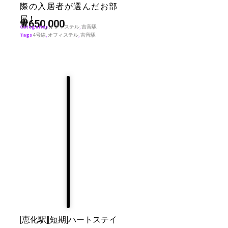
際の入居者が選んだお部
屋！
₩
650,000
Categories
オフィステル
,
吉音駅
Tags
4号線
,
オフィステル
,
吉音駅
[恵化駅][短期]ハートステイ