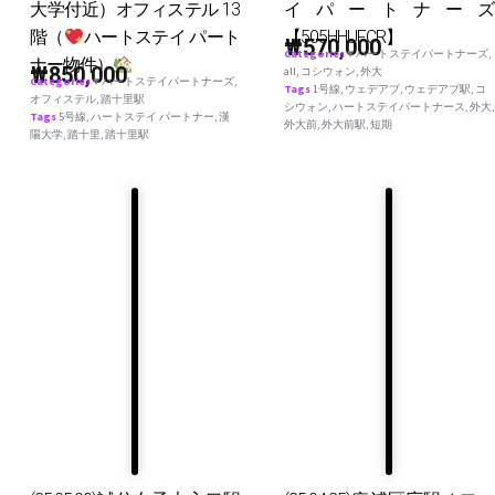
大学付近）オフィステル 13
イパートナーズ
階（
ハートステイ パート
【505HHUFCR】
₩
570,000
Categories
♥ ハートステイパートナーズ
,
ナー物件）
₩
850,000
all
,
コシウォン
,
外大
Categories
♥ ハートステイパートナーズ
,
Tags
1号線
,
ウェデアプ
,
ウェデアプ駅
,
コ
オフィステル
,
踏十里駅
シウォン
,
ハートステイパートナース
,
外大
,
Tags
5号線
,
ハートステイ パートナー
,
漢
外大前
,
外大前駅
,
短期
陽大学
,
踏十里
,
踏十里駅