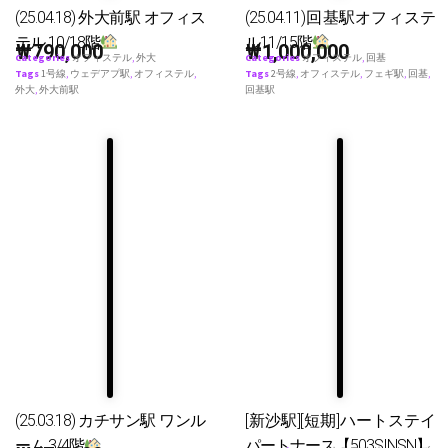
(25.04.18) 外大前駅 オフィス
(25.04.11)回基駅オフィステ
テル 10/18階
ル11/15階
₩
790,000
₩
1,000,000
Categories
オフィステル
,
外大
Categories
オフィステル
,
回基
Tags
1号線
,
ウェデアプ駅
,
オフィステル
,
Tags
2号線
,
オフィステル
,
フェギ駅
,
回基
,
外大
,
外大前駅
回基駅
(25.03.18) カチサン駅 ワンル
[新沙駅][短期]ハートステイ
ーム 3/4階
パートナース【503SINSN】