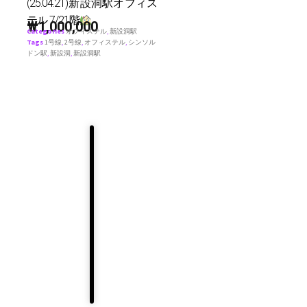
(25.04.21)新設洞駅オフィス
テル 7/21階
₩
1,000,000
Categories
オフィステル
,
新設洞駅
Tags
1号線
,
2号線
,
オフィステル
,
シンソル
ドン駅
,
新設洞
,
新設洞駅