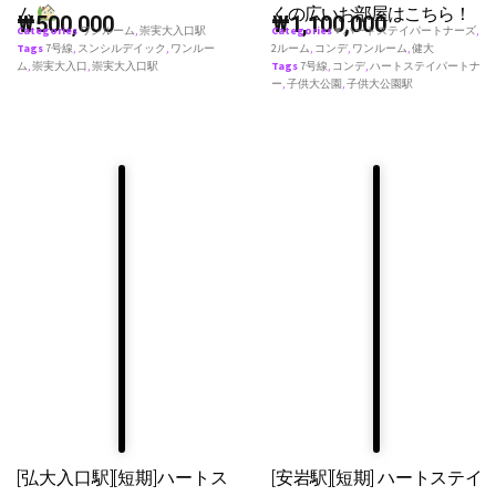
ム
くの広いお部屋はこちら！
₩
500,000
₩
1,100,000
Categories
ワンルーム
,
崇実大入口駅
Categories
♥ ハートステイパートナーズ
,
Tags
7号線
,
スンシルデイック
,
ワンルー
2ルーム
,
コンデ
,
ワンルーム
,
健大
ム
,
崇実大入口
,
崇実大入口駅
Tags
7号線
,
コンデ
,
ハートステイパートナ
ー
,
子供大公園
,
子供大公園駅
[弘大入口駅][短期]ハートス
[安岩駅][短期] ハートステイ