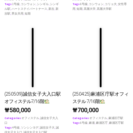
Tags
1号線
,
コシウォン
,
シンギル
,
シンギ
Tags
6号線
,
コシウォン
,
コリョ大
,
女性専
ル駅
,
ハートステイパートナース
,
新吉
,
新
用
,
短期
,
高麗大学
,
高麗大学駅
吉駅
,
男女共用
,
短期
(25.05.09)誠信女子大入口駅
(25.04.25)麻浦区庁駅オフィ
オフィステル7/16階
ステル 7/16階
₩
580,000
₩
700,000
Categories
オフィステル
,
誠信女子大入
Categories
オフィステル
,
麻浦区庁駅
口
Tags
6号線
,
麻浦
,
麻浦区庁
,
麻浦区庁駅
Tags
4号線
,
ソンシンヨデ
,
誠信女子大
,
誠
信女子大入口
,
誠信女子大入口駅