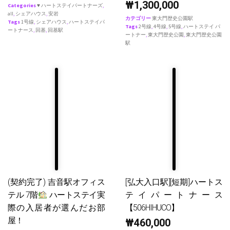
₩
1,300,000
Categories
♥ ハートステイパートナーズ
,
all
,
シェアハウス
,
安岩
カテゴリー
東大門歴史公園駅
Tags
1号線
,
シェアハウス
,
ハートステイパ
Tags
2号線
,
4号線
,
5号線
,
ハートステイ パ
ートナース
,
回基
,
回基駅
ートナー
,
東大門歴史公園
,
東大門歴史公園
駅
(契約完了) 吉音駅オフィス
[弘大入口駅][短期]ハートス
テル 7階
ハートステイ実
テイパートナース
際の入居者が選んだお部
【506HIHUCO】
屋！
₩
460,000