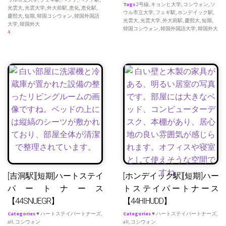
Tags
2号線
,
キョンヒ大学
,
コシウォン
,
ソ
光雲大
,
光雲大学
,
外大前駅
,
恵化
,
恵化駅
,
ウル市立大学
,
フェギ駅
,
ホンデイック駅
,
慶熙大
,
短期
,
韓国コシウォン
,
韓国外国語
光雲大
,
光雲大学
,
外大前駅
,
慶熙大
,
短期
,
大学
,
韓国外大
韓国コシウォン
,
韓国外国語大学
,
韓国外大
4
[吉洞駅][短期]ハートステイ
[ホンデイック駅][短期]ハー
パートナース
トステイパートナース
【44SNUEGR】
【44HIHUDD】
Categories
♥ ハートステイパートナーズ
,
Categories
♥ ハートステイパートナーズ
,
all
,
コシウォン
all
,
コシウォン