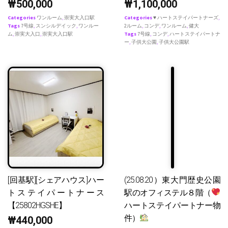
₩
500,000
₩
1,100,000
Categories
ワンルーム
,
崇実大入口駅
Categories
♥ ハートステイパートナーズ
,
Tags
7号線
,
スンシルデイック
,
ワンルー
2ルーム
,
コンデ
,
ワンルーム
,
健大
ム
,
崇実大入口
,
崇実大入口駅
Tags
7号線
,
コンデ
,
ハートステイパートナ
ー
,
子供大公園
,
子供大公園駅
[回基駅][シェアハウス]ハー
(25.08.20）東大門歴史公園
トステイパートナース
駅のオフィステル８階（
【25802HGSHE】
ハートステイパートナー物
件）
₩
440,000