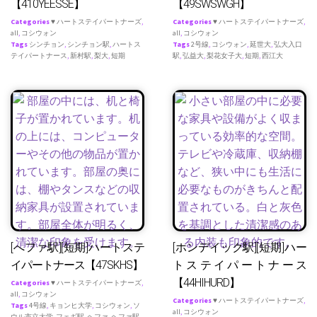
【410YEESSE】
【49SWSWGH】
Categories
♥ ハートステイパートナーズ
,
Categories
♥ ハートステイパートナーズ
,
all
,
コシウォン
all
,
コシウォン
Tags
シンチョン
,
シンチョン駅
,
ハートス
Tags
2号線
,
コシウォン
,
延世大
,
弘大入口
テイパートナース
,
新村駅
,
梨大
,
短期
駅
,
弘益大
,
梨花女子大
,
短期
,
西江大
[へファ駅][短期]ハートステ
[ホンデイック駅][短期]ハー
イパートナース【47SKHS】
トステイパートナース
【44HIHURD】
Categories
♥ ハートステイパートナーズ
,
all
,
コシウォン
Categories
♥ ハートステイパートナーズ
,
Tags
4号線
,
キョンヒ大学
,
コシウォン
,
ソ
all
,
コシウォン
ウル市立大学
,
フェギ駅
,
ヘファ
,
ヘファ駅
,