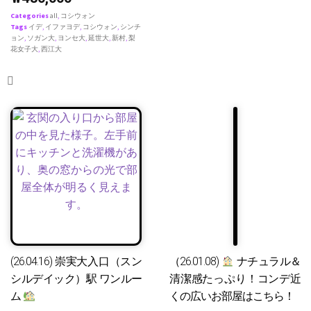
Categories
all
,
コシウォン
Tags
イデ
,
イファヨデ
,
コシウォン
,
シンチ
ョン
,
ソガン大
,
ヨンセ大
,
延世大
,
新村
,
梨
花女子大
,
西江大
(26.04.16) 崇実大入口（スン
（26.01.08)
ナチュラル＆
シルデイック）駅 ワンルー
清潔感たっぷり！コンデ近
ム
くの広いお部屋はこちら！