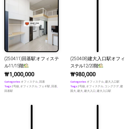
(25.04.11)回基駅オフィステ
(25.04.08)建大入口駅オフィ
ル11/15階
ステル12/20階
₩
1,000,000
₩
980,000
Categories
オフィステル
,
回基
Categories
オフィステル
,
建大入口駅
Tags
2号線
,
オフィステル
,
フェギ駅
,
回基
,
Tags
2号線
,
オフィステル
,
コングクデ
,
建
回基駅
国大
,
建大
,
建大入口
,
建大入口駅