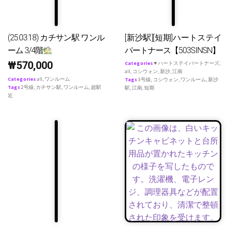
(25.03.18) カチサン駅 ワンル
[新沙駅][短期]ハートステイ
ーム 3/4階
パートナース【503SINSN】
₩
570,000
Categories
♥ ハートステイパートナーズ
,
all
,
コシウォン
,
新沙
,
江南
Categories
all
,
ワンルーム
Tags
3号線
,
コシウォン
,
ワンルーム
,
新沙
Tags
2号線
,
カチサン駅
,
ワンルーム
,
超駅
駅
,
江南
,
短期
近