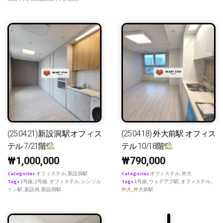
(25.04.21)新設洞駅オフィス
(25.04.18) 外大前駅 オフィス
テル 7/21階
テル 10/18階
₩
1,000,000
₩
790,000
Categories
オフィステル
,
新設洞駅
Categories
オフィステル
,
外大
Tags
1号線
,
2号線
,
オフィステル
,
シンソル
Tags
1号線
,
ウェデアプ駅
,
オフィステル
,
ドン駅
,
新設洞
,
新設洞駅
外大
,
外大前駅