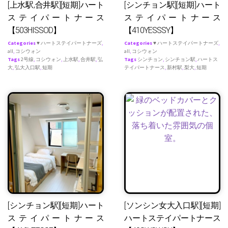
[上水駅,合井駅][短期]ハート
[シンチョン駅][短期]ハート
ステイパートナース
ステイパートナース
【503HISSOD】
【410YESSSY】
Categories
♥ ハートステイパートナーズ
,
Categories
♥ ハートステイパートナーズ
,
all
,
コシウォン
all
,
コシウォン
Tags
2号線
,
コシウォン
,
上水駅
,
合井駅
,
弘
Tags
シンチョン
,
シンチョン駅
,
ハートス
大
,
弘大入口駅
,
短期
テイパートナース
,
新村駅
,
梨大
,
短期
[シンチョン駅][短期]ハート
[ソンシン女大入口駅][短期]
ステイパートナース
ハートステイパートナース