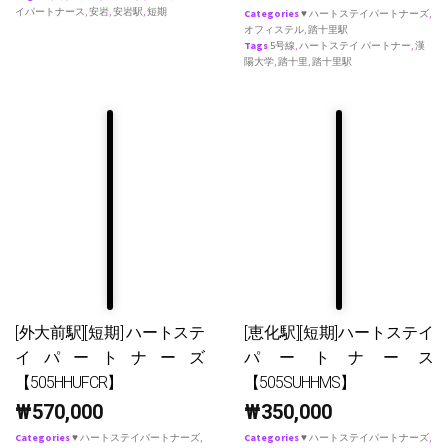
イパートナース
,
安岩
,
安岩駅
,
短期
Categories
♥ ハートステイパートナーズ
,
オフィステル
,
踏十里駅
Tags
5号線
,
ハートステイ パートナー
,
漢
陽大学
,
踏十里
,
踏十里駅
[外大前駅][短期] ハートステ
[恵化駅][短期]ハートステイ
イパートナーズ
パートナース
【505HHUFCR】
【505SUHHMS】
₩
570,000
₩
350,000
Categories
♥ ハートステイパートナーズ
,
Categories
♥ ハートステイパートナーズ
,