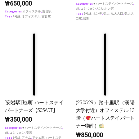
₩
650,000
Categories
♥ ハートステイパートナーズ
,
all
,
コシウォン
,
弘大(ホンデ)
Categories
オフィステル
,
吉音駅
Tags
2号線
,
ホンデ
,
弘大
,
弘大入口
,
弘大入
Tags
4号線
,
オフィステル
,
吉音駅
口駅
,
短期
[安岩駅][短期] ハートステイ
(25.05.29）踏十里駅（漢陽
パートナーズ【505ADT】
大学付近）オフィステル 13
階（
ハートステイ パート
₩
350,000
ナー物件）
Categories
♥ ハートステイパートナーズ
,
all
,
コシウォン
,
安岩
₩
850,000
Tags
6号線
,
アナム
,
アナム駅
,
ハートステ