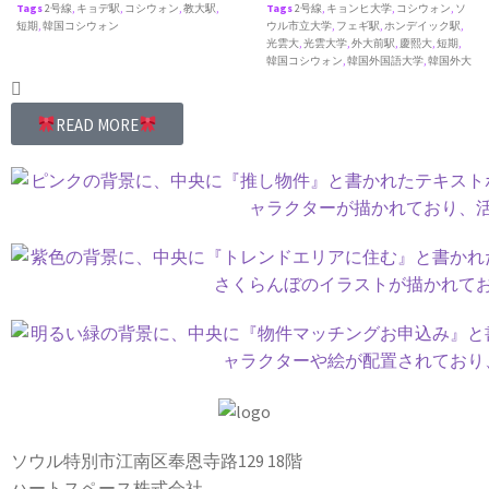
Tags
2号線
,
キョデ駅
,
コシウォン
,
教大駅
,
Tags
2号線
,
キョンヒ大学
,
コシウォン
,
ソ
短期
,
韓国コシウォン
ウル市立大学
,
フェギ駅
,
ホンデイック駅
,
光雲大
,
光雲大学
,
外大前駅
,
慶熙大
,
短期
,
韓国コシウォン
,
韓国外国語大学
,
韓国外大
READ MORE
ソウル特別市江南区奉恩寺路129 18階
ハートスペース株式会社