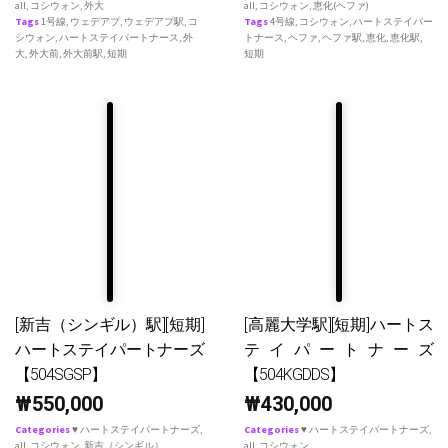
all
,
コシウォン
,
外大
all
,
コシウォン
,
恵化(ヘファ)
Tags
1号線
,
ウェデアプ
,
ウェデアプ駅
,
コ
Tags
4号線
,
コシウォン
,
ハートステイパー
シウォン
,
ハートステイパートナース
,
外
トナース
,
ヘファ
,
ヘファ駅
,
恵化
,
恵化駅
,
大
,
外大前
,
外大前駅
,
短期
短期
[新吉（シンギル）駅][短期]
[高麗大学駅][短期]ハートス
ハートステイパートナーズ
テイパートナーズ
【504SGSP】
【504KGDDS】
₩
550,000
₩
430,000
Categories
♥ ハートステイパートナーズ
,
Categories
♥ ハートステイパートナーズ
,
all
,
コシウォン
,
新吉（シンギル）
all
,
コシウォン