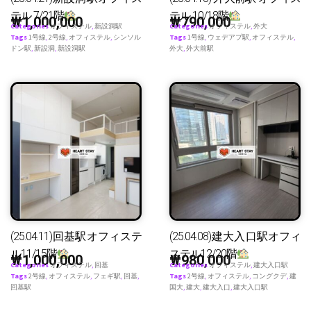
テル 7/21階
テル 10/18階
₩
1,000,000
₩
790,000
Categories
オフィステル
,
新設洞駅
Categories
オフィステル
,
外大
Tags
1号線
,
2号線
,
オフィステル
,
シンソル
Tags
1号線
,
ウェデアプ駅
,
オフィステル
,
ドン駅
,
新設洞
,
新設洞駅
外大
,
外大前駅
(25.04.11)回基駅オフィステ
(25.04.08)建大入口駅オフィ
ル11/15階
ステル12/20階
₩
1,000,000
₩
980,000
Categories
オフィステル
,
回基
Categories
オフィステル
,
建大入口駅
Tags
2号線
,
オフィステル
,
フェギ駅
,
回基
,
Tags
2号線
,
オフィステル
,
コングクデ
,
建
回基駅
国大
,
建大
,
建大入口
,
建大入口駅