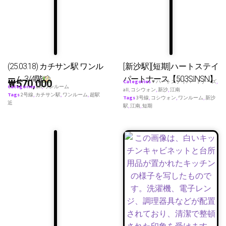
(25.03.18) カチサン駅 ワンル
[新沙駅][短期]ハートステイ
ーム 3/4階
パートナース【503SINSN】
₩
570,000
Categories
♥ ハートステイパートナーズ
,
Categories
all
,
ワンルーム
all
,
コシウォン
,
新沙
,
江南
Tags
2号線
,
カチサン駅
,
ワンルーム
,
超駅
Tags
3号線
,
コシウォン
,
ワンルーム
,
新沙
近
駅
,
江南
,
短期