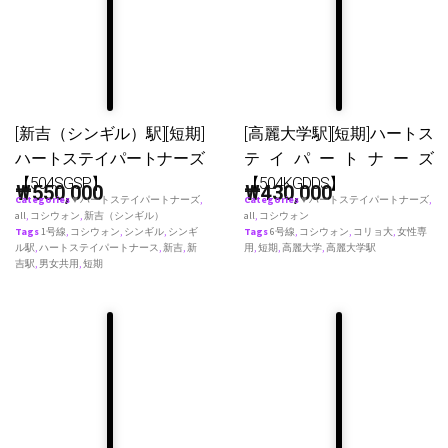
[新吉（シンギル）駅][短期]
[高麗大学駅][短期]ハートス
ハートステイパートナーズ
テイパートナーズ
【504SGSP】
【504KGDDS】
₩
550,000
₩
430,000
Categories
♥ ハートステイパートナーズ
,
Categories
♥ ハートステイパートナーズ
,
all
,
コシウォン
,
新吉（シンギル）
all
,
コシウォン
Tags
1号線
,
コシウォン
,
シンギル
,
シンギ
Tags
6号線
,
コシウォン
,
コリョ大
,
女性専
ル駅
,
ハートステイパートナース
,
新吉
,
新
用
,
短期
,
高麗大学
,
高麗大学駅
吉駅
,
男女共用
,
短期