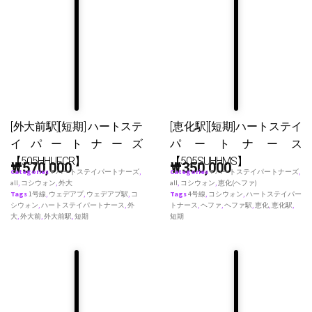
[外大前駅][短期] ハートステ
[恵化駅][短期]ハートステイ
イパートナーズ
パートナース
【505HHUFCR】
【505SUHHMS】
₩
570,000
₩
350,000
Categories
♥ ハートステイパートナーズ
,
Categories
♥ ハートステイパートナーズ
,
all
,
コシウォン
,
外大
all
,
コシウォン
,
恵化(ヘファ)
Tags
1号線
,
ウェデアプ
,
ウェデアプ駅
,
コ
Tags
4号線
,
コシウォン
,
ハートステイパー
シウォン
,
ハートステイパートナース
,
外
トナース
,
ヘファ
,
ヘファ駅
,
恵化
,
恵化駅
,
大
,
外大前
,
外大前駅
,
短期
短期