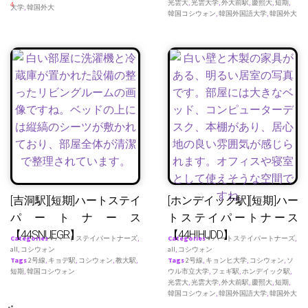
光雲大
,
光雲大学
,
外大前駅
,
慶熙大
,
短期
,
4
大学
,
韓国外大
韓国コシウォン
,
韓国外国語大学
,
韓国外大
[吉洞駅][短期]ハートステイ
[ホンデイック駅][短期]ハー
パートナース
トステイパートナース
【44SNUEGR】
【44HIHUDD】
Categories
♥ ハートステイパートナーズ
,
Categories
♥ ハートステイパートナーズ
,
all
,
コシウォン
all
,
コシウォン
Tags
2号線
,
キョデ駅
,
コシウォン
,
教大駅
,
Tags
2号線
,
キョンヒ大学
,
コシウォン
,
ソ
短期
,
韓国コシウォン
ウル市立大学
,
フェギ駅
,
ホンデイック駅
,
光雲大
,
光雲大学
,
外大前駅
,
慶熙大
,
短期
,
韓国コシウォン
,
韓国外国語大学
,
韓国外大