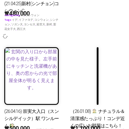
(21.04.25)新村(シンチョン)コ
シウォンC
₩
480,000
Categories
all
,
コシウォン
Tags
イデ
,
イファヨデ
,
コシウォン
,
シンチ
ョン
,
ソガン大
,
ヨンセ大
,
延世大
,
新村
,
梨
花女子大
,
西江大
(26.04.16) 崇実大入口（スン
（26.01.08)
ナチュラル＆
シルデイック）駅 ワンルー
清潔感たっぷり！コンデ近
ム
くの広いお部屋はこちら！
₩
500,000
₩
1,100,000