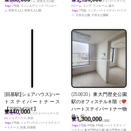
Categories
ワンルーム
,
崇実大入口駅
Categories
♥ ハートステイパートナーズ
,
Tags
7号線
,
スンシルデイック
,
ワンルー
2ルーム
,
コンデ
,
ワンルーム
,
健大
ム
,
崇実大入口
,
崇実大入口駅
Tags
7号線
,
コンデ
,
ハートステイパートナ
ー
,
子供大公園
,
子供大公園駅
[回基駅][シェアハウス]ハー
(25.08.20）東大門歴史公園
トステイパートナース
駅のオフィステル８階（
【25802HGSHE】
ハートステイパートナー物
₩
440,000
Categories
♥ ハートステイパートナーズ
,
件）
₩
1,300,000
all
,
シェアハウス
,
安岩
カテゴリー
東大門歴史公園駅
Tags
1号線
,
シェアハウス
,
ハートステイパ
Tags
2号線
,
4号線
,
5号線
,
ハートステイ パ
ートナース
,
回基
,
回基駅
ートナー
,
東大門歴史公園
,
東大門歴史公園