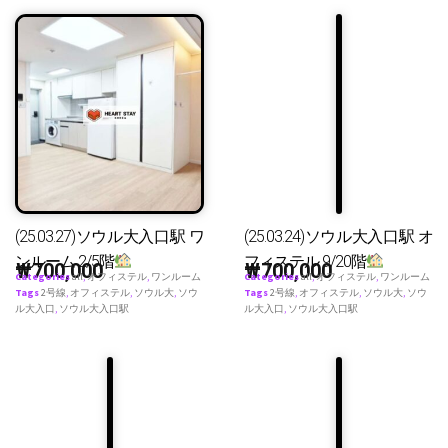
(25.03.27)ソウル大入口駅 ワ
(25.03.24)ソウル大入口駅 オ
ンルーム 2/5階
フィステル 9/20階
₩
700,000
₩
700,000
Categories
all
,
オフィステル
,
ワンルーム
Categories
all
,
オフィステル
,
ワンルーム
Tags
2号線
,
オフィステル
,
ソウル大
,
ソウ
Tags
2号線
,
オフィステル
,
ソウル大
,
ソウ
ル大入口
,
ソウル大入口駅
ル大入口
,
ソウル大入口駅