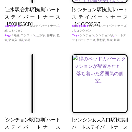
[上水駅,合井駅][短期]ハート
[シンチョン駅][短期]ハート
ステイパートナース
ステイパートナース
【503HISSOD】
【410YESSSY】
Categories
♥ ハートステイパートナーズ
,
Categories
♥ ハートステイパートナーズ
,
all
,
コシウォン
all
,
コシウォン
Tags
2号線
,
コシウォン
,
上水駅
,
合井駅
,
弘
Tags
シンチョン
,
シンチョン駅
,
ハートス
大
,
弘大入口駅
,
短期
テイパートナース
,
新村駅
,
梨大
,
短期
[シンチョン駅][短期]ハート
[ソンシン女大入口駅][短期]
ステイパートナース
ハートステイパートナース