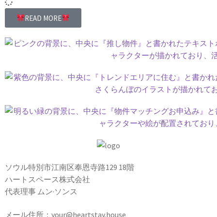
READ MORE
ソウル特別市江南区奉恩寺路129 18階
ハートスペース株式会社
代表理事 ムン·ソンス
メール住所：your@heartstay.house