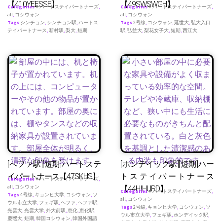
【410YEESSE】
【49SWSWGH】
Categories
♥ ハートステイパートナーズ
,
Categories
♥ ハートステイパートナーズ
,
all
,
コシウォン
all
,
コシウォン
Tags
シンチョン
,
シンチョン駅
,
ハートス
Tags
2号線
,
コシウォン
,
延世大
,
弘大入口
テイパートナース
,
新村駅
,
梨大
,
短期
駅
,
弘益大
,
梨花女子大
,
短期
,
西江大
[へファ駅][短期]ハートステ
[ホンデイック駅][短期]ハー
イパートナース【47SKHS】
トステイパートナース
Categories
♥ ハートステイパートナーズ
,
all
,
コシウォン
【44HIHURD】
Categories
♥ ハートステイパートナーズ
,
Tags
4号線
,
キョンヒ大学
,
コシウォン
,
ソ
all
,
コシウォン
ウル市立大学
,
フェギ駅
,
ヘファ
,
ヘファ駅
,
Tags
2号線
,
キョンヒ大学
,
コシウォン
,
ソ
光雲大
,
光雲大学
,
外大前駅
,
恵化
,
恵化駅
,
ウル市立大学
,
フェギ駅
,
ホンデイック駅
,
慶熙大
,
短期
,
韓国コシウォン
,
韓国外国語