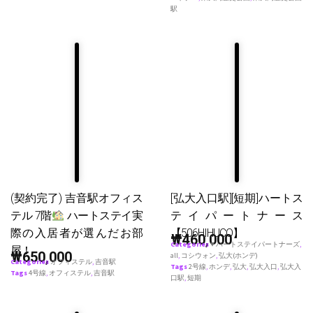
駅
(契約完了) 吉音駅オフィス
[弘大入口駅][短期]ハートス
テル 7階
ハートステイ実
テイパートナース
際の入居者が選んだお部
【506HIHUCO】
₩
460,000
Categories
♥ ハートステイパートナーズ
,
屋！
₩
650,000
all
,
コシウォン
,
弘大(ホンデ)
Categories
オフィステル
,
吉音駅
Tags
2号線
,
ホンデ
,
弘大
,
弘大入口
,
弘大入
Tags
4号線
,
オフィステル
,
吉音駅
口駅
,
短期