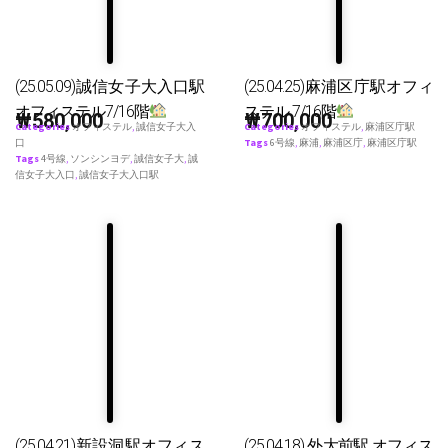
(25.05.09)誠信女子大入口駅
(25.04.25)麻浦区庁駅オフィ
オフィステル7/16階
ステル 7/16階
₩
580,000
₩
700,000
Categories
オフィステル
,
誠信女子大入
Categories
オフィステル
,
麻浦区庁駅
口
Tags
6号線
,
麻浦
,
麻浦区庁
,
麻浦区庁駅
Tags
4号線
,
ソンシンヨデ
,
誠信女子大
,
誠
信女子大入口
,
誠信女子大入口駅
(25.04.21)新設洞駅オフィス
(25.04.18) 外大前駅 オフィス