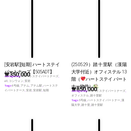
[安岩駅][短期] ハートステイ
(25.05.29）踏十里駅（漢陽
パートナーズ【505ADT】
大学付近）オフィステル 13
₩
350,000
Categories
♥ ハートステイパートナーズ
,
階（
ハートステイ パート
all
,
コシウォン
,
安岩
ナー物件）
Tags
6号線
,
アナム
,
アナム駅
,
ハートステ
₩
850,000
イパートナース
,
安岩
,
安岩駅
,
短期
Categories
♥ ハートステイパートナーズ
,
オフィステル
,
踏十里駅
Tags
5号線
,
ハートステイ パートナー
,
漢
陽大学
,
踏十里
,
踏十里駅