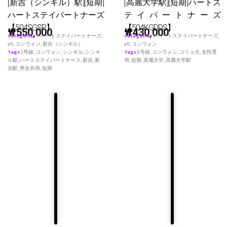
[新吉（シンギル）駅][短期]
[高麗大学駅][短期]ハートス
ハートステイパートナーズ
テイパートナーズ
【504SGSP】
【504KGDDS】
₩
550,000
₩
430,000
Categories
♥ ハートステイパートナーズ
,
Categories
♥ ハートステイパートナーズ
,
all
,
コシウォン
,
新吉（シンギル）
all
,
コシウォン
Tags
1号線
,
コシウォン
,
シンギル
,
シンギ
Tags
6号線
,
コシウォン
,
コリョ大
,
女性専
ル駅
,
ハートステイパートナース
,
新吉
,
新
用
,
短期
,
高麗大学
,
高麗大学駅
吉駅
,
男女共用
,
短期