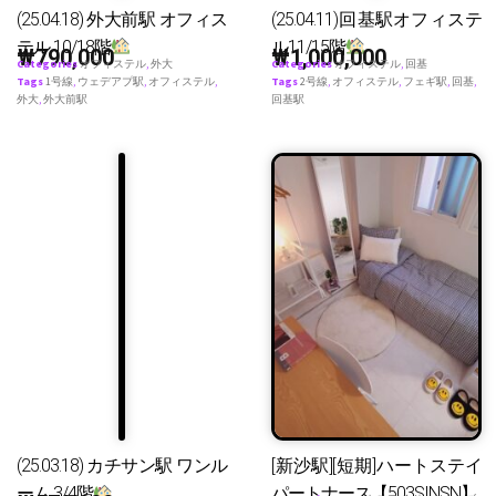
(25.04.18) 外大前駅 オフィス
(25.04.11)回基駅オフィステ
テル 10/18階
ル11/15階
₩
790,000
₩
1,000,000
Categories
オフィステル
,
外大
Categories
オフィステル
,
回基
Tags
1号線
,
ウェデアプ駅
,
オフィステル
,
Tags
2号線
,
オフィステル
,
フェギ駅
,
回基
,
外大
,
外大前駅
回基駅
(25.03.18) カチサン駅 ワンル
[新沙駅][短期]ハートステイ
ーム 3/4階
パートナース【503SINSN】