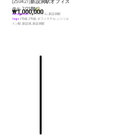
(25.04.21)新設洞駅オフィス
テル 7/21階
₩
1,000,000
Categories
オフィステル
,
新設洞駅
Tags
1号線
,
2号線
,
オフィステル
,
シンソル
ドン駅
,
新設洞
,
新設洞駅