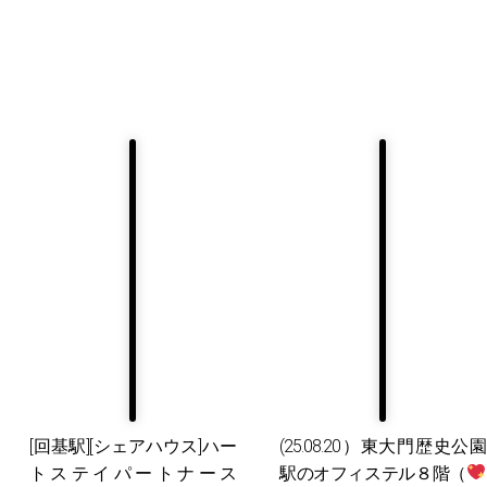
[回基駅][シェアハウス]ハー
(25.08.20）東大門歴史公園
トステイパートナース
駅のオフィステル８階（