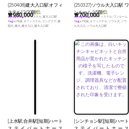
(25.04.08)建大入口駅オフィ
(25.03.27)ソウル大入口駅 ワ
ステル12/20階
ンルーム 2/5階
₩
980,000
₩
700,000
Categories
オフィステル
,
建大入口駅
Categories
all
,
オフィステル
,
ワンルーム
Tags
2号線
,
オフィステル
,
コングクデ
,
建
Tags
2号線
,
オフィステル
,
ソウル大
,
ソウ
国大
,
建大
,
建大入口
,
建大入口駅
ル大入口
,
ソウル大入口駅
[上水駅,合井駅][短期]ハート
[シンチョン駅][短期]ハート
ステイパートナース
ステイパートナース