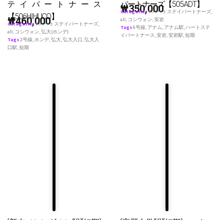
テイパートナース
パートナーズ【505ADT】
₩
350,000
Categories
♥ ハートステイパートナーズ
,
【506HIHUCO】
₩
460,000
all
,
コシウォン
,
安岩
Categories
♥ ハートステイパートナーズ
,
Tags
6号線
,
アナム
,
アナム駅
,
ハートステ
all
,
コシウォン
,
弘大(ホンデ)
イパートナース
,
安岩
,
安岩駅
,
短期
Tags
2号線
,
ホンデ
,
弘大
,
弘大入口
,
弘大入
口駅
,
短期