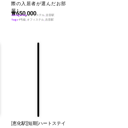
際の入居者が選んだお部
屋！
₩
650,000
Categories
オフィステル
,
吉音駅
Tags
4号線
,
オフィステル
,
吉音駅
[恵化駅][短期]ハートステイ