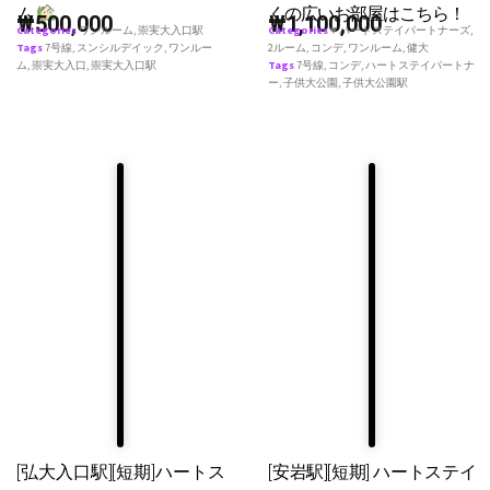
ム
くの広いお部屋はこちら！
₩
500,000
₩
1,100,000
Categories
ワンルーム
,
崇実大入口駅
Categories
♥ ハートステイパートナーズ
,
Tags
7号線
,
スンシルデイック
,
ワンルー
2ルーム
,
コンデ
,
ワンルーム
,
健大
ム
,
崇実大入口
,
崇実大入口駅
Tags
7号線
,
コンデ
,
ハートステイパートナ
ー
,
子供大公園
,
子供大公園駅
[弘大入口駅][短期]ハートス
[安岩駅][短期] ハートステイ