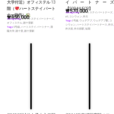
大学付近）オフィステル 13
イパートナーズ
階（
ハートステイ パート
【505HHUFCR】
₩
570,000
Categories
♥ ハートステイパートナーズ
,
ナー物件）
₩
850,000
all
,
コシウォン
,
外大
Categories
♥ ハートステイパートナーズ
,
Tags
1号線
,
ウェデアプ
,
ウェデアプ駅
,
コ
オフィステル
,
踏十里駅
シウォン
,
ハートステイパートナース
,
外大
,
Tags
5号線
,
ハートステイ パートナー
,
漢
外大前
,
外大前駅
,
短期
陽大学
,
踏十里
,
踏十里駅