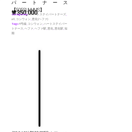
パートナース
【505SUHHMS】
₩
350,000
Categories
♥ ハートステイパートナーズ
,
all
,
コシウォン
,
恵化(ヘファ)
Tags
4号線
,
コシウォン
,
ハートステイパー
トナース
,
ヘファ
,
ヘファ駅
,
恵化
,
恵化駅
,
短
期