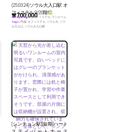
(25.03.24)ソウル大入口駅 オ
フィステル 9/20階
₩
700,000
Categories
all
,
オフィステル
,
ワンルーム
Tags
2号線
,
オフィステル
,
ソウル大
,
ソウ
ル大入口
,
ソウル大入口駅
[シンチョン駅][短期]ハート
ステイパートナース