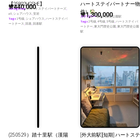
【25802HGSHE】
ハートステイパートナー物
₩
440,000
Categories
♥ ハートステイパートナーズ
,
件）
₩
1,300,000
all
,
シェアハウス
,
安岩
カテゴリー
東大門歴史公園駅
Tags
1号線
,
シェアハウス
,
ハートステイパ
Tags
2号線
,
4号線
,
5号線
,
ハートステイ パ
ートナース
,
回基
,
回基駅
ートナー
,
東大門歴史公園
,
東大門歴史公園
駅
(25.05.29）踏十里駅（漢陽
[外大前駅][短期] ハートステ