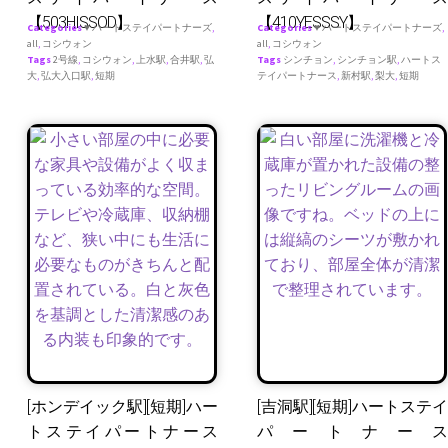
【503HISSOD】
【410YESSSY】
Categories
♥ ハートステイパートナーズ
,
Categories
♥ ハートステイパートナーズ
,
all
,
コシウォン
all
,
コシウォン
Tags
2号線
,
コシウォン
,
上水駅
,
合井駅
,
弘
Tags
シンチョン
,
シンチョン駅
,
ハートス
大
,
弘大入口駅
,
短期
テイパートナース
,
新村駅
,
梨大
,
短期
[ホンデイック駅][短期]ハー
[吉洞駅][短期]ハートステイ
トステイパートナース
パートナース