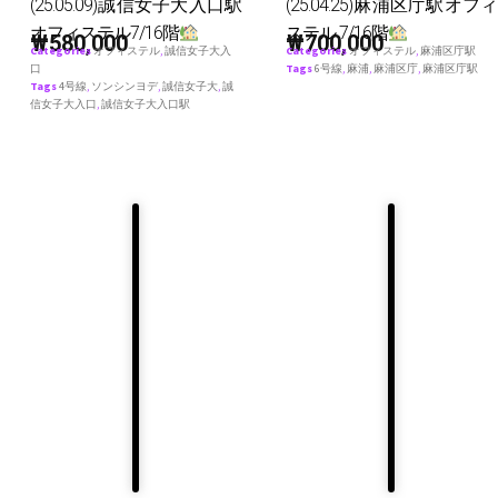
(25.05.09)誠信女子大入口駅
(25.04.25)麻浦区庁駅オフィ
オフィステル7/16階
ステル 7/16階
₩
580,000
₩
700,000
Categories
オフィステル
,
誠信女子大入
Categories
オフィステル
,
麻浦区庁駅
口
Tags
6号線
,
麻浦
,
麻浦区庁
,
麻浦区庁駅
Tags
4号線
,
ソンシンヨデ
,
誠信女子大
,
誠
信女子大入口
,
誠信女子大入口駅