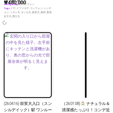
シウォンC
₩
480,000
Categories
all
,
コシウォン
Tags
イデ
,
イファヨデ
,
コシウォン
,
シンチ
ョン
,
ソガン大
,
ヨンセ大
,
延世大
,
新村
,
梨花
女子大
,
西江大
(26.04.16) 崇実大入口（スン
（26.01.08)
ナチュラル＆
シルデイック）駅 ワンルー
清潔感たっぷり！コンデ近