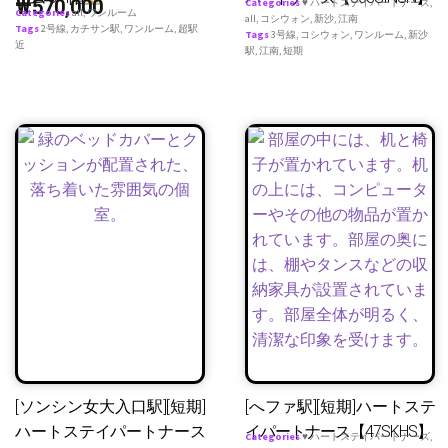
₩
570,000
Categories
♥ ハートステイパートナーズ
,
Categories
all
,
ワンルーム
all
,
コシウォン
,
新沙
,
江南
Tags
2号線
,
カチサン駅
,
ワンルーム
,
超駅
Tags
3号線
,
コシウォン
,
ワンルーム
,
新沙
近
駅
,
江南
,
短期
[ソンシン女大入口駅][短期]
[へファ駅][短期]ハートステ
ハートステイパートナース
イパートナース【47SKHS】
Categories
♥ ハートステイパートナーズ
,