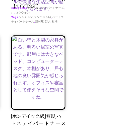
【410YEESSE】
Categories
♥ ハートステイパートナーズ
,
all
,
コシウォン
Tags
シンチョン
,
シンチョン駅
,
ハートス
テイパートナース
,
新村駅
,
梨大
,
短期
[ホンデイック駅][短期]ハー
トステイパートナース