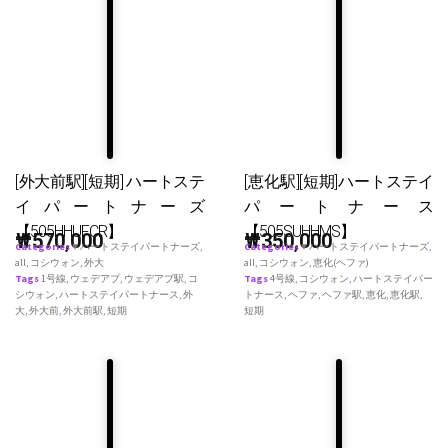
[外大前駅][短期] ハートステ
[恵化駅][短期]ハートステイ
イパートナーズ
パートナース
【505HHUFCR】
【505SUHHMS】
₩
570,000
₩
350,000
Categories
♥ ハートステイパートナーズ
,
Categories
♥ ハートステイパートナーズ
,
all
,
コシウォン
,
外大
all
,
コシウォン
,
恵化(ヘファ)
Tags
1号線
,
ウェデアプ
,
ウェデアプ駅
,
コ
Tags
4号線
,
コシウォン
,
ハートステイパー
シウォン
,
ハートステイパートナース
,
外
トナース
,
ヘファ
,
ヘファ駅
,
恵化
,
恵化駅
,
大
,
外大前
,
外大前駅
,
短期
短期