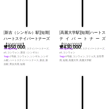
[新吉（シンギル）駅][短期]
[高麗大学駅][短期]ハートス
ハートステイパートナーズ
テイパートナーズ
【504SGSP】
【504KGDDS】
₩
550,000
₩
430,000
Categories
♥ ハートステイパートナーズ
,
Categories
♥ ハートステイパートナーズ
,
all
,
コシウォン
,
新吉（シンギル）
all
,
コシウォン
Tags
1号線
,
コシウォン
,
シンギル
,
シンギ
Tags
6号線
,
コシウォン
,
コリョ大
,
女性専
ル駅
,
ハートステイパートナース
,
新吉
,
新
用
,
短期
,
高麗大学
,
高麗大学駅
吉駅
,
男女共用
,
短期