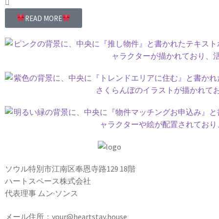
READ MORE
ソウル特別市江南区奉恩寺路129 18階
ハートスペース株式会社
代表理事 ムン·ソンス
メール住所：your@heartstay.house