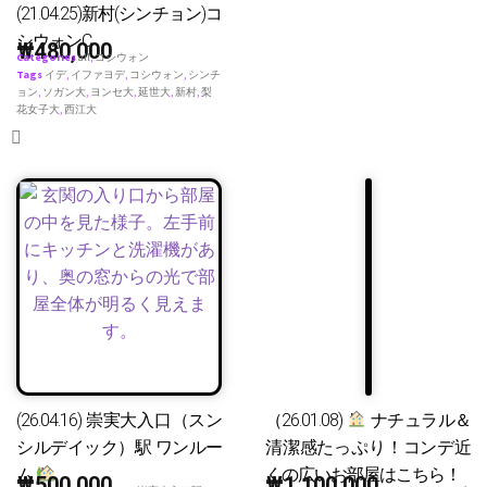
(21.04.25)新村(シンチョン)コ
シウォンC
₩
480,000
Categories
all
,
コシウォン
Tags
イデ
,
イファヨデ
,
コシウォン
,
シンチ
ョン
,
ソガン大
,
ヨンセ大
,
延世大
,
新村
,
梨
花女子大
,
西江大
(26.04.16) 崇実大入口（スン
（26.01.08)
ナチュラル＆
シルデイック）駅 ワンルー
清潔感たっぷり！コンデ近
ム
くの広いお部屋はこちら！
₩
500,000
₩
1,100,000