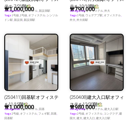
テル 7/21階
テル 10/18階
₩
1,000,000
₩
790,000
Categories
オフィステル
,
新設洞駅
Categories
オフィステル
,
外大
Tags
1号線
,
2号線
,
オフィステル
,
シンソル
Tags
1号線
,
ウェデアプ駅
,
オフィステル
,
ドン駅
,
新設洞
,
新設洞駅
外大
,
外大前駅
(25.04.11)回基駅オフィステ
(25.04.08)建大入口駅オフィ
ル11/15階
ステル12/20階
₩
1,000,000
₩
980,000
Categories
オフィステル
,
回基
Categories
オフィステル
,
建大入口駅
Tags
2号線
,
オフィステル
,
フェギ駅
,
回基
,
Tags
2号線
,
オフィステル
,
コングクデ
,
建
回基駅
国大
,
建大
,
建大入口
,
建大入口駅