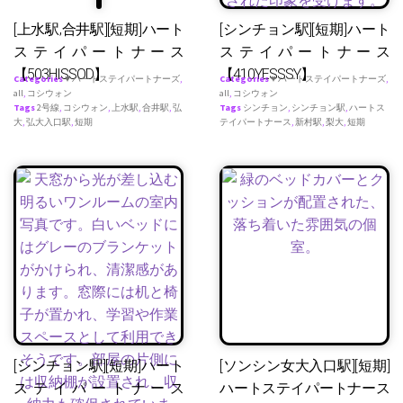
[上水駅,合井駅][短期]ハート
[シンチョン駅][短期]ハート
ステイパートナース
ステイパートナース
【503HISSOD】
【410YESSSY】
Categories
♥ ハートステイパートナーズ
,
Categories
♥ ハートステイパートナーズ
,
all
,
コシウォン
all
,
コシウォン
Tags
2号線
,
コシウォン
,
上水駅
,
合井駅
,
弘
Tags
シンチョン
,
シンチョン駅
,
ハートス
大
,
弘大入口駅
,
短期
テイパートナース
,
新村駅
,
梨大
,
短期
[シンチョン駅][短期]ハート
[ソンシン女大入口駅][短期]
ステイパートナース
ハートステイパートナース