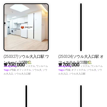
(25.03.27)ソウル大入口駅 ワ
(25.03.24)ソウル大入口駅 オ
ンルーム 2/5階
フィステル 9/20階
₩
700,000
₩
700,000
Categories
all
,
オフィステル
,
ワンルーム
Categories
all
,
オフィステル
,
ワンルーム
Tags
2号線
,
オフィステル
,
ソウル大
,
ソウ
Tags
2号線
,
オフィステル
,
ソウル大
,
ソウ
ル大入口
,
ソウル大入口駅
ル大入口
,
ソウル大入口駅