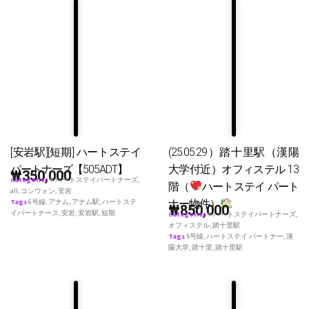
[安岩駅][短期] ハートステイ
(25.05.29）踏十里駅（漢陽
パートナーズ【505ADT】
大学付近）オフィステル 13
₩
350,000
Categories
♥ ハートステイパートナーズ
,
階（
ハートステイ パート
all
,
コシウォン
,
安岩
ナー物件）
Tags
6号線
,
アナム
,
アナム駅
,
ハートステ
₩
850,000
イパートナース
,
安岩
,
安岩駅
,
短期
Categories
♥ ハートステイパートナーズ
,
オフィステル
,
踏十里駅
Tags
5号線
,
ハートステイ パートナー
,
漢
陽大学
,
踏十里
,
踏十里駅