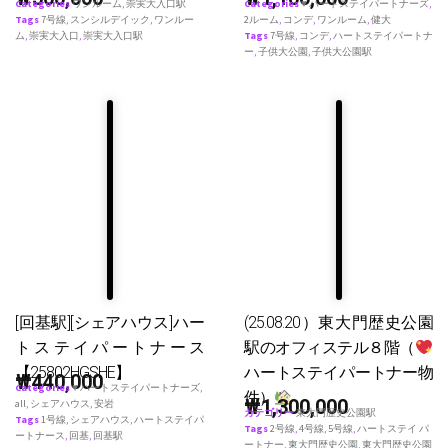
Categories
ワンルーム
,
崇実大入口駅
Categories
♥ ハートステイパートナーズ
,
Tags
7号線
,
スンシルデイック
,
ワンルー
2ルーム
,
コンデ
,
ワンルーム
,
健大
ム
,
崇実大入口
,
崇実大入口駅
Tags
7号線
,
コンデ
,
ハートステイパートナ
ー
,
子供大公園
,
子供大公園駅
[回基駅][シェアハウス]ハー
(25.08.20）東大門歴史公園
トステイパートナース
駅のオフィステル８階（
【25802HGSHE】
ハートステイパートナー物
₩
440,000
Categories
♥ ハートステイパートナーズ
,
件）
₩
1,300,000
all
,
シェアハウス
,
安岩
カテゴリー
東大門歴史公園駅
Tags
1号線
,
シェアハウス
,
ハートステイパ
Tags
2号線
,
4号線
,
5号線
,
ハートステイ パ
ートナース
,
回基
,
回基駅
ートナー
,
東大門歴史公園
,
東大門歴史公園