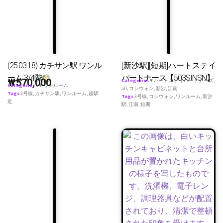
(25.03.18) カチサン駅 ワンル
[新沙駅][短期]ハートステイ
ーム 3/4階
パートナース【503SINSN】
₩
570,000
Categories
♥ ハートステイパートナーズ
,
Categories
all
,
ワンルーム
all
,
コシウォン
,
新沙
,
江南
Tags
2号線
,
カチサン駅
,
ワンルーム
,
超駅
Tags
3号線
,
コシウォン
,
ワンルーム
,
新沙
近
駅
,
江南
,
短期