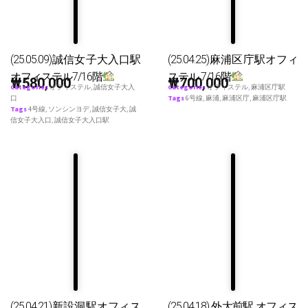
(25.05.09)誠信女子大入口駅
(25.04.25)麻浦区庁駅オフィ
オフィステル7/16階
ステル 7/16階
₩
580,000
₩
700,000
Categories
オフィステル
,
誠信女子大入
Categories
オフィステル
,
麻浦区庁駅
口
Tags
6号線
,
麻浦
,
麻浦区庁
,
麻浦区庁駅
Tags
4号線
,
ソンシンヨデ
,
誠信女子大
,
誠
信女子大入口
,
誠信女子大入口駅
(25.04.21)新設洞駅オフィス
(25.04.18) 外大前駅 オフィス