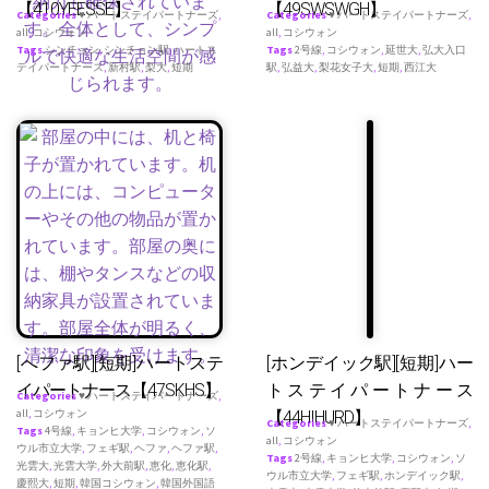
【410YEESSE】
【49SWSWGH】
Categories
♥ ハートステイパートナーズ
,
Categories
♥ ハートステイパートナーズ
,
all
,
コシウォン
all
,
コシウォン
Tags
シンチョン
,
シンチョン駅
,
ハートス
Tags
2号線
,
コシウォン
,
延世大
,
弘大入口
テイパートナース
,
新村駅
,
梨大
,
短期
駅
,
弘益大
,
梨花女子大
,
短期
,
西江大
[へファ駅][短期]ハートステ
[ホンデイック駅][短期]ハー
イパートナース【47SKHS】
トステイパートナース
Categories
♥ ハートステイパートナーズ
,
all
,
コシウォン
【44HIHURD】
Categories
♥ ハートステイパートナーズ
,
Tags
4号線
,
キョンヒ大学
,
コシウォン
,
ソ
all
,
コシウォン
ウル市立大学
,
フェギ駅
,
ヘファ
,
ヘファ駅
,
Tags
2号線
,
キョンヒ大学
,
コシウォン
,
ソ
光雲大
,
光雲大学
,
外大前駅
,
恵化
,
恵化駅
,
ウル市立大学
,
フェギ駅
,
ホンデイック駅
,
慶熙大
,
短期
,
韓国コシウォン
,
韓国外国語