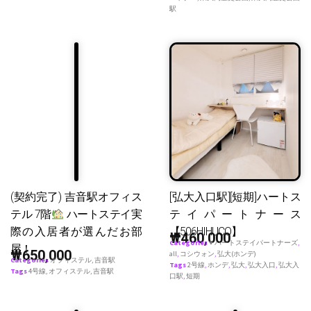
駅
(契約完了) 吉音駅オフィス
[弘大入口駅][短期]ハートス
テル 7階
ハートステイ実
テイパートナース
際の入居者が選んだお部
【506HIHUCO】
₩
460,000
Categories
♥ ハートステイパートナーズ
,
屋！
₩
650,000
all
,
コシウォン
,
弘大(ホンデ)
Categories
オフィステル
,
吉音駅
Tags
2号線
,
ホンデ
,
弘大
,
弘大入口
,
弘大入
Tags
4号線
,
オフィステル
,
吉音駅
口駅
,
短期