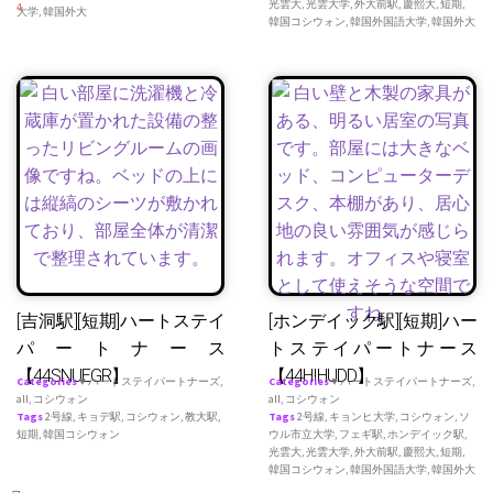
光雲大
,
光雲大学
,
外大前駅
,
慶熙大
,
短期
,
4
大学
,
韓国外大
韓国コシウォン
,
韓国外国語大学
,
韓国外大
[吉洞駅][短期]ハートステイ
[ホンデイック駅][短期]ハー
パートナース
トステイパートナース
【44SNUEGR】
【44HIHUDD】
Categories
♥ ハートステイパートナーズ
,
Categories
♥ ハートステイパートナーズ
,
all
,
コシウォン
all
,
コシウォン
Tags
2号線
,
キョデ駅
,
コシウォン
,
教大駅
,
Tags
2号線
,
キョンヒ大学
,
コシウォン
,
ソ
短期
,
韓国コシウォン
ウル市立大学
,
フェギ駅
,
ホンデイック駅
,
光雲大
,
光雲大学
,
外大前駅
,
慶熙大
,
短期
,
韓国コシウォン
,
韓国外国語大学
,
韓国外大