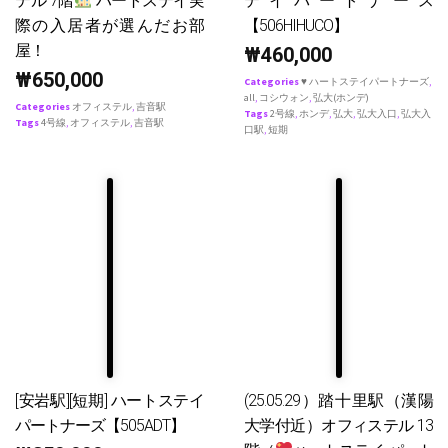
テル 7階
ハートステイ実
テイパートナース
際の入居者が選んだお部
【506HIHUCO】
屋！
₩
460,000
₩
650,000
Categories
♥ ハートステイパートナーズ
,
all
,
コシウォン
,
弘大(ホンデ)
Categories
オフィステル
,
吉音駅
Tags
2号線
,
ホンデ
,
弘大
,
弘大入口
,
弘大入
Tags
4号線
,
オフィステル
,
吉音駅
口駅
,
短期
[安岩駅][短期] ハートステイ
(25.05.29）踏十里駅（漢陽
パートナーズ【505ADT】
大学付近）オフィステル 13