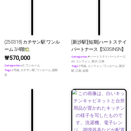
(25.03.18) カチサン駅 ワンル
[新沙駅][短期]ハートステイ
ーム 3/4階
パートナース【503SINSN】
₩
570,000
Categories
♥ ハートステイパートナーズ
,
all
,
コシウォン
,
新沙
,
江南
Categories
all
,
ワンルーム
Tags
3号線
,
コシウォン
,
ワンルーム
,
新沙
Tags
2号線
,
カチサン駅
,
ワンルーム
,
超駅
駅
,
江南
,
短期
近