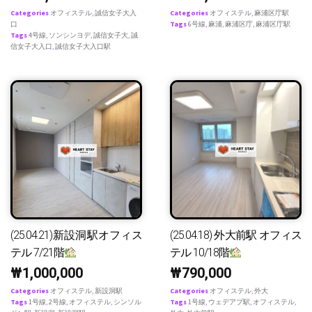
Categories
オフィステル
,
誠信女子大入
Categories
オフィステル
,
麻浦区庁駅
口
Tags
6号線
,
麻浦
,
麻浦区庁
,
麻浦区庁駅
Tags
4号線
,
ソンシンヨデ
,
誠信女子大
,
誠
信女子大入口
,
誠信女子大入口駅
(25.04.21)新設洞駅オフィス
(25.04.18) 外大前駅 オフィス
テル 7/21階
テル 10/18階
₩
1,000,000
₩
790,000
Categories
オフィステル
,
新設洞駅
Categories
オフィステル
,
外大
Tags
1号線
,
2号線
,
オフィステル
,
シンソル
Tags
1号線
,
ウェデアプ駅
,
オフィステル
,