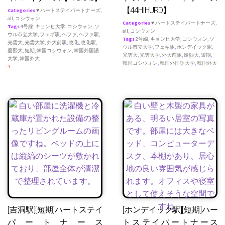
【44HIHURD】
Categories
♥ ハートステイパートナーズ
,
all
,
コシウォン
Categories
♥ ハートステイパートナーズ
,
Tags
4号線
,
キョンヒ大学
,
コシウォン
,
ソ
all
,
コシウォン
ウル市立大学
,
フェギ駅
,
ヘファ
,
ヘファ駅
,
Tags
2号線
,
キョンヒ大学
,
コシウォン
,
ソ
光雲大
,
光雲大学
,
外大前駅
,
恵化
,
恵化駅
,
ウル市立大学
,
フェギ駅
,
ホンデイック駅
,
慶熙大
,
短期
,
韓国コシウォン
,
韓国外国語
光雲大
,
光雲大学
,
外大前駅
,
慶熙大
,
短期
,
大学
,
韓国外大
韓国コシウォン
,
韓国外国語大学
,
韓国外大
4
[吉洞駅][短期]ハートステイ
[ホンデイック駅][短期]ハー
パートナース
トステイパートナース