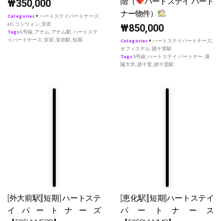
階（
ハートステイ パート
₩
350,000
ナー物件）
Categories
♥ ハートステイパートナーズ
,
all
,
コシウォン
,
安岩
₩
850,000
Tags
6号線
,
アナム
,
アナム駅
,
ハートステ
イパートナース
,
安岩
,
安岩駅
,
短期
Categories
♥ ハートステイパートナーズ
,
オフィステル
,
踏十里駅
Tags
5号線
,
ハートステイ パートナー
,
漢
陽大学
,
踏十里
,
踏十里駅
[外大前駅][短期] ハートステ
[恵化駅][短期]ハートステイ
イパートナーズ
パートナース