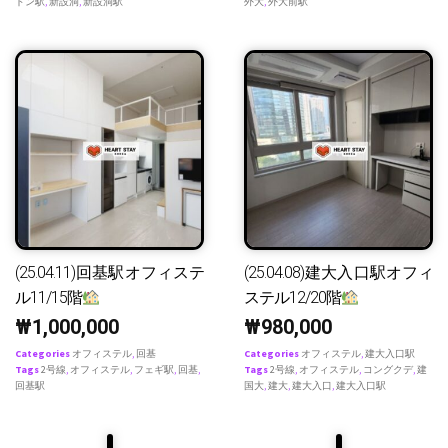
ドン駅
,
新設洞
,
新設洞駅
外大
,
外大前駅
(25.04.11)回基駅オフィステ
(25.04.08)建大入口駅オフィ
ル11/15階
ステル12/20階
₩
1,000,000
₩
980,000
Categories
オフィステル
,
回基
Categories
オフィステル
,
建大入口駅
Tags
2号線
,
オフィステル
,
フェギ駅
,
回基
,
Tags
2号線
,
オフィステル
,
コングクデ
,
建
回基駅
国大
,
建大
,
建大入口
,
建大入口駅