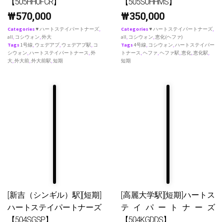
【505HHUFCR】
【505SUHHMS】
₩
570,000
₩
350,000
Categories
♥ ハートステイパートナーズ
,
Categories
♥ ハートステイパートナーズ
,
all
,
コシウォン
,
外大
all
,
コシウォン
,
恵化(ヘファ)
Tags
1号線
,
ウェデアプ
,
ウェデアプ駅
,
コ
Tags
4号線
,
コシウォン
,
ハートステイパー
シウォン
,
ハートステイパートナース
,
外
トナース
,
ヘファ
,
ヘファ駅
,
恵化
,
恵化駅
,
大
,
外大前
,
外大前駅
,
短期
短期
[新吉（シンギル）駅][短期]
[高麗大学駅][短期]ハートス
ハートステイパートナーズ
テイパートナーズ
【504SGSP】
【504KGDDS】