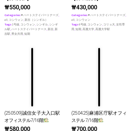
₩
550,000
₩
430,000
Categories
♥ ハートステイパートナーズ
,
Categories
♥ ハートステイパートナーズ
,
all
,
コシウォン
,
新吉（シンギル）
all
,
コシウォン
Tags
1号線
,
コシウォン
,
シンギル
,
シンギ
Tags
6号線
,
コシウォン
,
コリョ大
,
女性専
ル駅
,
ハートステイパートナース
,
新吉
,
新
用
,
短期
,
高麗大学
,
高麗大学駅
吉駅
,
男女共用
,
短期
(25.05.09)誠信女子大入口駅
(25.04.25)麻浦区庁駅オフィ
オフィステル7/16階
ステル 7/16階
₩
580,000
₩
700,000