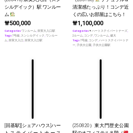
シルデイック）駅 ワンルー
清潔感たっぷり！コンデ近
ム
くの広いお部屋はこちら！
₩
500,000
₩
1,100,000
Categories
ワンルーム
,
崇実大入口駅
Categories
♥ ハートステイパートナーズ
,
Tags
7号線
,
スンシルデイック
,
ワンルー
2ルーム
,
コンデ
,
ワンルーム
,
健大
ム
,
崇実大入口
,
崇実大入口駅
Tags
7号線
,
コンデ
,
ハートステイパートナ
ー
,
子供大公園
,
子供大公園駅
[回基駅][シェアハウス]ハー
(25.08.20）東大門歴史公園
トステイパートナース
駅のオフィステル８階（