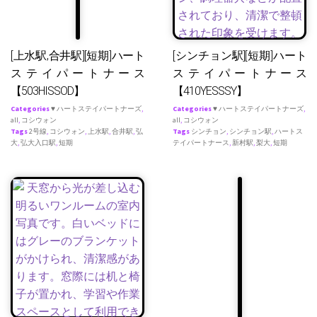
[上水駅,合井駅][短期]ハート
[シンチョン駅][短期]ハート
ステイパートナース
ステイパートナース
【503HISSOD】
【410YESSSY】
Categories
♥ ハートステイパートナーズ
,
Categories
♥ ハートステイパートナーズ
,
all
,
コシウォン
all
,
コシウォン
Tags
2号線
,
コシウォン
,
上水駅
,
合井駅
,
弘
Tags
シンチョン
,
シンチョン駅
,
ハートス
大
,
弘大入口駅
,
短期
テイパートナース
,
新村駅
,
梨大
,
短期