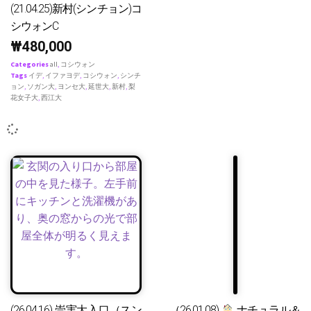
(21.04.25)新村(シンチョン)コ
シウォンC
₩
480,000
Categories
all
,
コシウォン
Tags
イデ
,
イファヨデ
,
コシウォン
,
シンチ
ョン
,
ソガン大
,
ヨンセ大
,
延世大
,
新村
,
梨
花女子大
,
西江大
(26.04.16) 崇実大入口（スン
（26.01.08)
ナチュラル＆