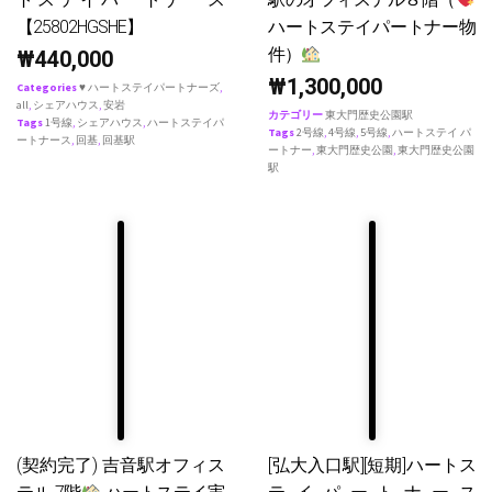
【25802HGSHE】
ハートステイパートナー物
件）
₩
440,000
₩
1,300,000
Categories
♥ ハートステイパートナーズ
,
all
,
シェアハウス
,
安岩
カテゴリー
東大門歴史公園駅
Tags
1号線
,
シェアハウス
,
ハートステイパ
Tags
2号線
,
4号線
,
5号線
,
ハートステイ パ
ートナース
,
回基
,
回基駅
ートナー
,
東大門歴史公園
,
東大門歴史公園
駅
(契約完了) 吉音駅オフィス
[弘大入口駅][短期]ハートス