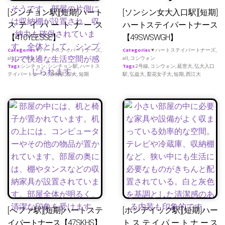
[シンチョン駅][短期]ハート
[ソンシン女大入口駅][短期]
ステイパートナース
ハートステイパートナース
【410YEESSE】
【49SWSWGH】
Categories
♥ ハートステイパートナーズ
,
Categories
♥ ハートステイパートナーズ
,
all
,
コシウォン
all
,
コシウォン
Tags
シンチョン
,
シンチョン駅
,
ハートス
Tags
2号線
,
コシウォン
,
延世大
,
弘大入口
テイパートナース
,
新村駅
,
梨大
,
短期
駅
,
弘益大
,
梨花女子大
,
短期
,
西江大
[へファ駅][短期]ハートステ
[ホンデイック駅][短期]ハー
イパートナース【47SKHS】
トステイパートナース