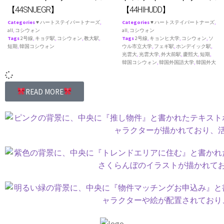
【44SNUEGR】
【44HIHUDD】
Categories
♥ ハートステイパートナーズ
,
Categories
♥ ハートステイパートナーズ
,
all
,
コシウォン
all
,
コシウォン
Tags
2号線
,
キョデ駅
,
コシウォン
,
教大駅
,
Tags
2号線
,
キョンヒ大学
,
コシウォン
,
ソ
短期
,
韓国コシウォン
ウル市立大学
,
フェギ駅
,
ホンデイック駅
,
光雲大
,
光雲大学
,
外大前駅
,
慶熙大
,
短期
,
韓国コシウォン
,
韓国外国語大学
,
韓国外大
READ MORE