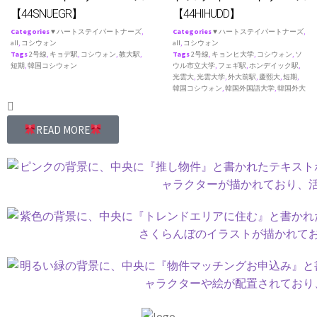
【44SNUEGR】
【44HIHUDD】
Categories
♥ ハートステイパートナーズ
,
Categories
♥ ハートステイパートナーズ
,
all
,
コシウォン
all
,
コシウォン
Tags
2号線
,
キョデ駅
,
コシウォン
,
教大駅
,
Tags
2号線
,
キョンヒ大学
,
コシウォン
,
ソ
短期
,
韓国コシウォン
ウル市立大学
,
フェギ駅
,
ホンデイック駅
,
光雲大
,
光雲大学
,
外大前駅
,
慶熙大
,
短期
,
韓国コシウォン
,
韓国外国語大学
,
韓国外大
READ MORE