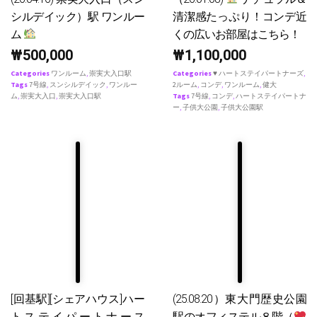
シルデイック）駅 ワンルー
清潔感たっぷり！コンデ近
ム
くの広いお部屋はこちら！
₩
500,000
₩
1,100,000
Categories
ワンルーム
,
崇実大入口駅
Categories
♥ ハートステイパートナーズ
,
Tags
7号線
,
スンシルデイック
,
ワンルー
2ルーム
,
コンデ
,
ワンルーム
,
健大
ム
,
崇実大入口
,
崇実大入口駅
Tags
7号線
,
コンデ
,
ハートステイパートナ
ー
,
子供大公園
,
子供大公園駅
[回基駅][シェアハウス]ハー
(25.08.20）東大門歴史公園
トステイパートナース
駅のオフィステル８階（