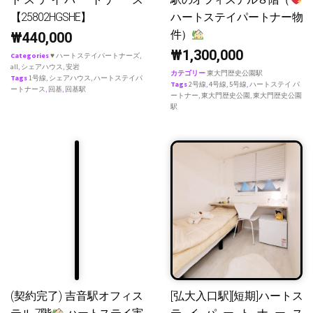
【25802HGSHE】
ハートステイパートナー物
件）
₩
440,000
₩
1,300,000
Categories
♥ ハートステイパートナーズ
,
all
,
シェアハウス
,
安岩
カテゴリー
東大門歴史公園駅
Tags
1号線
,
シェアハウス
,
ハートステイパ
Tags
2号線
,
4号線
,
5号線
,
ハートステイ パ
ートナース
,
回基
,
回基駅
ートナー
,
東大門歴史公園
,
東大門歴史公園
駅
(契約完了) 吉音駅オフィス
[弘大入口駅][短期]ハートス