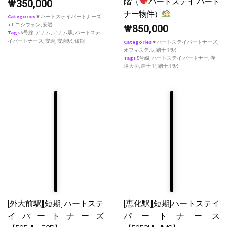
階（
ハートステイ パート
₩
350,000
ナー物件）
Categories
♥ ハートステイパートナーズ
,
all
,
コシウォン
,
安岩
₩
850,000
Tags
6号線
,
アナム
,
アナム駅
,
ハートステ
イパートナース
,
安岩
,
安岩駅
,
短期
Categories
♥ ハートステイパートナーズ
,
オフィステル
,
踏十里駅
Tags
5号線
,
ハートステイ パートナー
,
漢
陽大学
,
踏十里
,
踏十里駅
[外大前駅][短期] ハートステ
[恵化駅][短期]ハートステイ
イパートナーズ
パートナース