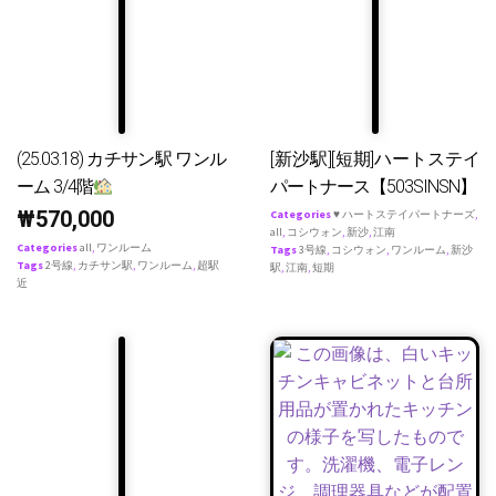
(25.03.18) カチサン駅 ワンル
[新沙駅][短期]ハートステイ
ーム 3/4階
パートナース【503SINSN】
₩
570,000
Categories
♥ ハートステイパートナーズ
,
all
,
コシウォン
,
新沙
,
江南
Categories
all
,
ワンルーム
Tags
3号線
,
コシウォン
,
ワンルーム
,
新沙
Tags
2号線
,
カチサン駅
,
ワンルーム
,
超駅
駅
,
江南
,
短期
近