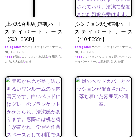
[上水駅,合井駅][短期]ハート
[シンチョン駅][短期]ハート
ステイパートナース
ステイパートナース
【503HISSOD】
【410YESSSY】
Categories
♥ ハートステイパートナーズ
,
Categories
♥ ハートステイパートナーズ
,
all
,
コシウォン
all
,
コシウォン
Tags
2号線
,
コシウォン
,
上水駅
,
合井駅
,
弘
Tags
シンチョン
,
シンチョン駅
,
ハートス
大
,
弘大入口駅
,
短期
テイパートナース
,
新村駅
,
梨大
,
短期