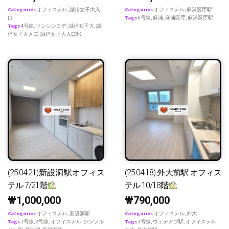
Categories
オフィステル
,
誠信女子大入
Categories
オフィステル
,
麻浦区庁駅
口
Tags
6号線
,
麻浦
,
麻浦区庁
,
麻浦区庁駅
Tags
4号線
,
ソンシンヨデ
,
誠信女子大
,
誠
信女子大入口
,
誠信女子大入口駅
(25.04.21)新設洞駅オフィス
(25.04.18) 外大前駅 オフィス
テル 7/21階
テル 10/18階
₩
1,000,000
₩
790,000
Categories
オフィステル
,
新設洞駅
Categories
オフィステル
,
外大
Tags
1号線
,
2号線
,
オフィステル
,
シンソル
Tags
1号線
,
ウェデアプ駅
,
オフィステル
,