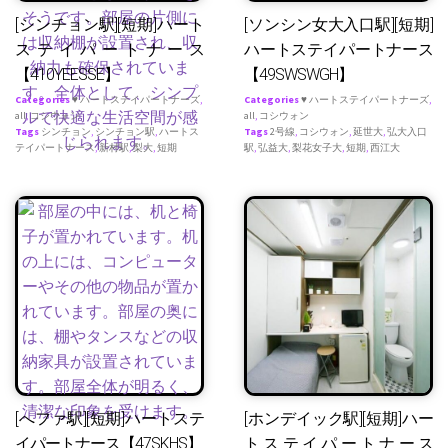
[シンチョン駅][短期]ハート
[ソンシン女大入口駅][短期]
ステイパートナース
ハートステイパートナース
【410YEESSE】
【49SWSWGH】
Categories
♥ ハートステイパートナーズ
,
Categories
♥ ハートステイパートナーズ
,
all
,
コシウォン
all
,
コシウォン
Tags
シンチョン
,
シンチョン駅
,
ハートス
Tags
2号線
,
コシウォン
,
延世大
,
弘大入口
テイパートナース
,
新村駅
,
梨大
,
短期
駅
,
弘益大
,
梨花女子大
,
短期
,
西江大
[へファ駅][短期]ハートステ
[ホンデイック駅][短期]ハー
イパートナース【47SKHS】
トステイパートナース