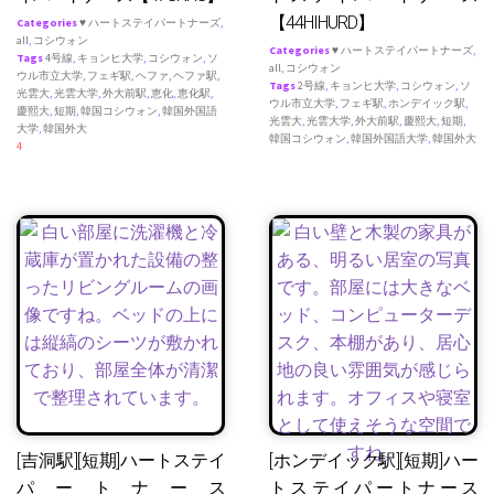
【44HIHURD】
Categories
♥ ハートステイパートナーズ
,
all
,
コシウォン
Categories
♥ ハートステイパートナーズ
,
Tags
4号線
,
キョンヒ大学
,
コシウォン
,
ソ
all
,
コシウォン
ウル市立大学
,
フェギ駅
,
ヘファ
,
ヘファ駅
,
Tags
2号線
,
キョンヒ大学
,
コシウォン
,
ソ
光雲大
,
光雲大学
,
外大前駅
,
恵化
,
恵化駅
,
ウル市立大学
,
フェギ駅
,
ホンデイック駅
,
慶熙大
,
短期
,
韓国コシウォン
,
韓国外国語
光雲大
,
光雲大学
,
外大前駅
,
慶熙大
,
短期
,
大学
,
韓国外大
韓国コシウォン
,
韓国外国語大学
,
韓国外大
4
[吉洞駅][短期]ハートステイ
[ホンデイック駅][短期]ハー
パートナース
トステイパートナース