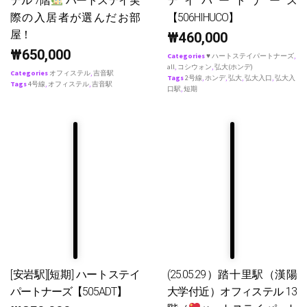
テル 7階
ハートステイ実
テイパートナース
際の入居者が選んだお部
【506HIHUCO】
屋！
₩
460,000
₩
650,000
Categories
♥ ハートステイパートナーズ
,
all
,
コシウォン
,
弘大(ホンデ)
Categories
オフィステル
,
吉音駅
Tags
2号線
,
ホンデ
,
弘大
,
弘大入口
,
弘大入
Tags
4号線
,
オフィステル
,
吉音駅
口駅
,
短期
[安岩駅][短期] ハートステイ
(25.05.29）踏十里駅（漢陽
パートナーズ【505ADT】
大学付近）オフィステル 13