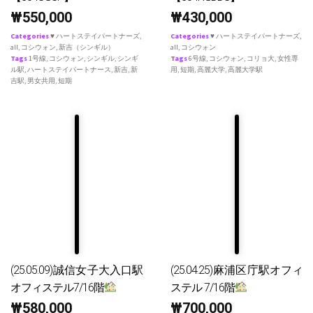
₩
550,000
₩
430,000
Categories
♥ ハートステイパートナーズ
,
Categories
♥ ハートステイパートナーズ
,
all
,
コシウォン
,
新吉（シンギル）
all
,
コシウォン
Tags
1号線
,
コシウォン
,
シンギル
,
シンギ
Tags
6号線
,
コシウォン
,
コリョ大
,
女性専
ル駅
,
ハートステイパートナース
,
新吉
,
新
用
,
短期
,
高麗大学
,
高麗大学駅
吉駅
,
男女共用
,
短期
(25.05.09)誠信女子大入口駅
(25.04.25)麻浦区庁駅オフィ
オフィステル7/16階
ステル 7/16階
₩
580,000
₩
700,000