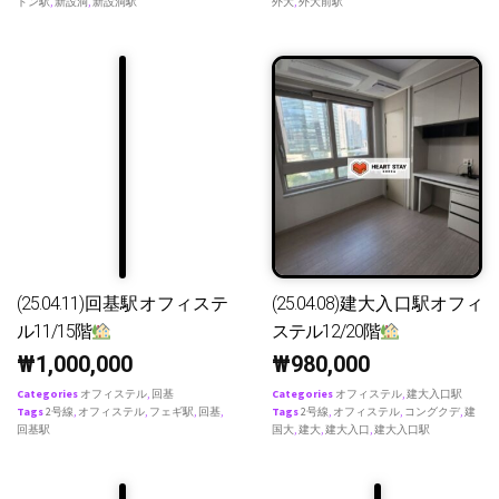
ドン駅
,
新設洞
,
新設洞駅
外大
,
外大前駅
(25.04.11)回基駅オフィステ
(25.04.08)建大入口駅オフィ
ル11/15階
ステル12/20階
₩
1,000,000
₩
980,000
Categories
オフィステル
,
回基
Categories
オフィステル
,
建大入口駅
Tags
2号線
,
オフィステル
,
フェギ駅
,
回基
,
Tags
2号線
,
オフィステル
,
コングクデ
,
建
回基駅
国大
,
建大
,
建大入口
,
建大入口駅