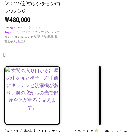
(21.04.25)新村(シンチョン)コ
シウォンC
₩
480,000
Categories
all
,
コシウォン
Tags
イデ
,
イファヨデ
,
コシウォン
,
シンチ
ョン
,
ソガン大
,
ヨンセ大
,
延世大
,
新村
,
梨
花女子大
,
西江大
(26.04.16) 崇実大入口（スン
（26.01.08)
ナチュラル＆