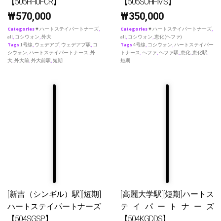
【505HHUFCR】
【505SUHHMS】
₩
570,000
₩
350,000
Categories
♥ ハートステイパートナーズ
,
Categories
♥ ハートステイパートナーズ
,
all
,
コシウォン
,
外大
all
,
コシウォン
,
恵化(ヘファ)
Tags
1号線
,
ウェデアプ
,
ウェデアプ駅
,
コ
Tags
4号線
,
コシウォン
,
ハートステイパー
シウォン
,
ハートステイパートナース
,
外
トナース
,
ヘファ
,
ヘファ駅
,
恵化
,
恵化駅
,
大
,
外大前
,
外大前駅
,
短期
短期
[新吉（シンギル）駅][短期]
[高麗大学駅][短期]ハートス
ハートステイパートナーズ
テイパートナーズ
【504SGSP】
【504KGDDS】