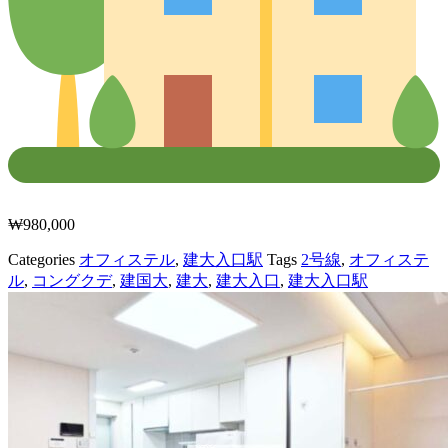
₩
980,000
Categories
オフィステル
,
建大入口駅
Tags
2号線
,
オフィステ
ル
,
コングクデ
,
建国大
,
建大
,
建大入口
,
建大入口駅