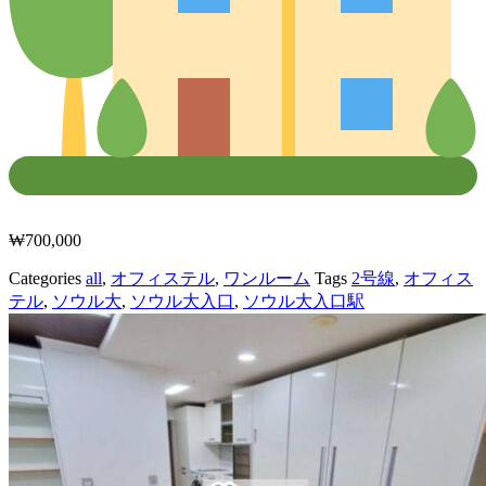
₩
700,000
Categories
all
,
オフィステル
,
ワンルーム
Tags
2号線
,
オフィス
テル
,
ソウル大
,
ソウル大入口
,
ソウル大入口駅