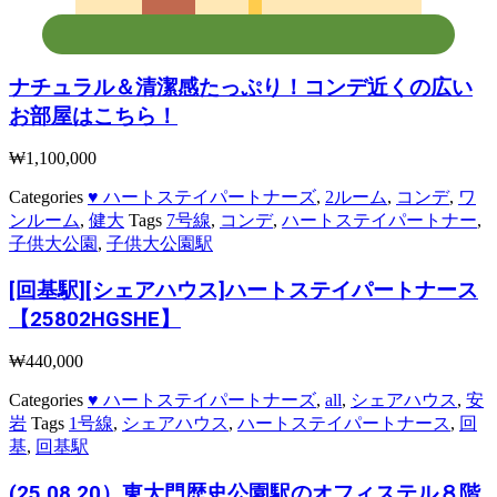
ナチュラル＆清潔感たっぷり！コンデ近くの広い
お部屋はこちら！
₩
1,100,000
Categories
♥ ハートステイパートナーズ
,
2ルーム
,
コンデ
,
ワ
ンルーム
,
健大
Tags
7号線
,
コンデ
,
ハートステイパートナー
,
子供大公園
,
子供大公園駅
[回基駅][シェアハウス]ハートステイパートナース
【25802HGSHE】
₩
440,000
Categories
♥ ハートステイパートナーズ
,
all
,
シェアハウス
,
安
岩
Tags
1号線
,
シェアハウス
,
ハートステイパートナース
,
回
基
,
回基駅
(25.08.20）東大門歴史公園駅のオフィステル８階