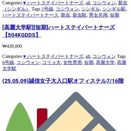
Categories
♥ ハートステイパートナーズ
,
all
,
コシウォン
,
新吉
（シンギル）
Tags
1号線
,
コシウォン
,
シンギル
,
シンギル駅
,
ハートステイパートナース
,
新吉
,
新吉駅
,
男女共用
,
短期
[高麗大学駅][短期]ハートステイパートナーズ
【504KGDDS】
₩
430,000
Categories
♥ ハートステイパートナーズ
,
all
,
コシウォン
Tags
6号線
,
コシウォン
,
コリョ大
,
女性専用
,
短期
,
高麗大学
,
高麗
大学駅
(25.05.09)誠信女子大入口駅オフィステル7/16階