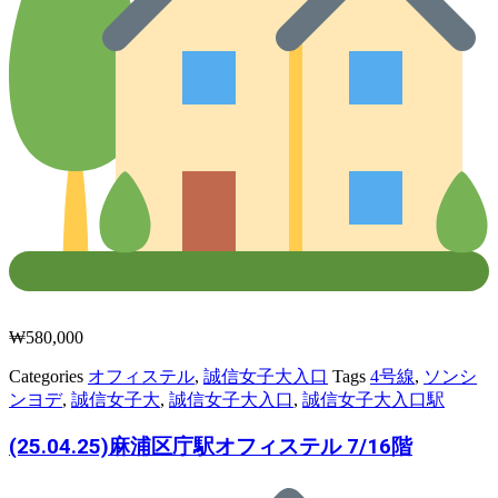
₩
580,000
Categories
オフィステル
,
誠信女子大入口
Tags
4号線
,
ソンシ
ンヨデ
,
誠信女子大
,
誠信女子大入口
,
誠信女子大入口駅
(25.04.25)麻浦区庁駅オフィステル 7/16階