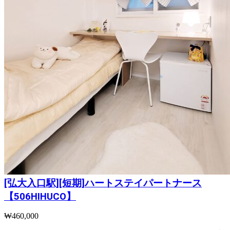
[弘大入口駅][短期]ハートステイパートナース
【506HIHUCO】
₩
460,000