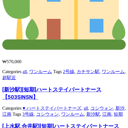
₩
570,000
Categories
all
,
ワンルーム
Tags
2号線
,
カチサン駅
,
ワンルーム
,
超駅近
[新沙駅][短期]ハートステイパートナース
【503SINSN】
Categories
♥ ハートステイパートナーズ
,
all
,
コシウォン
,
新沙
,
江南
Tags
3号線
,
コシウォン
,
ワンルーム
,
新沙駅
,
江南
,
短期
[上水駅,合井駅][短期]ハートステイパートナース