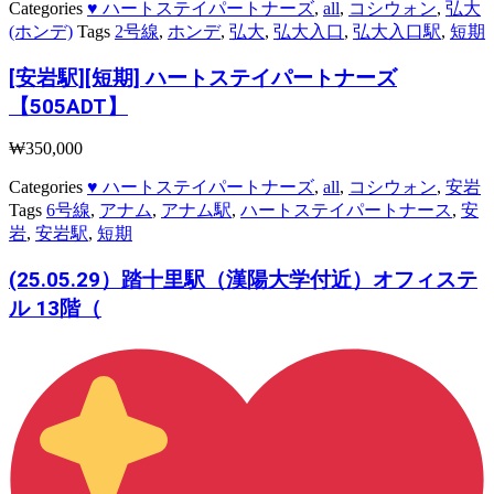
Categories
♥ ハートステイパートナーズ
,
all
,
コシウォン
,
弘大
(ホンデ)
Tags
2号線
,
ホンデ
,
弘大
,
弘大入口
,
弘大入口駅
,
短期
[安岩駅][短期] ハートステイパートナーズ
【505ADT】
₩
350,000
Categories
♥ ハートステイパートナーズ
,
all
,
コシウォン
,
安岩
Tags
6号線
,
アナム
,
アナム駅
,
ハートステイパートナース
,
安
岩
,
安岩駅
,
短期
(25.05.29）踏十里駅（漢陽大学付近）オフィステ
ル 13階（