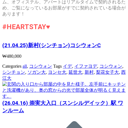
ム、オフィステル、アパートはリアルタイムで契約されるた
め、ご覧になっているお部屋がすでに契約されている場合が
あります！
#HEARTSTAY♥
(21.04.25)新村(シンチョン)コシウォンC
₩
480,000
Categories
all
,
コシウォン
Tags
イデ
,
イファヨデ
,
コシウォン
,
シンチョン
,
ソガン大
,
ヨンセ大
,
延世大
,
新村
,
梨花女子大
,
西
江大
(26.04.16) 崇実大入口（スンシルデイック）駅 ワ
ンルーム