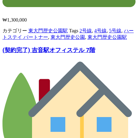
₩
1,300,000
カテゴリー
東大門歴史公園駅
Tags
2号線
,
4号線
,
5号線
,
ハー
トステイ パートナー
,
東大門歴史公園
,
東大門歴史公園駅
(契約完了) 吉音駅オフィステル 7階