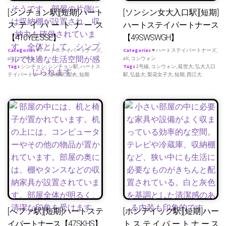
[シンチョン駅][短期]ハート
[ソンシン女大入口駅][短期]
ステイパートナース
ハートステイパートナース
【410YEESSE】
【49SWSWGH】
Categories
♥ ハートステイパートナーズ
,
Categories
♥ ハートステイパートナーズ
,
all
,
コシウォン
all
,
コシウォン
Tags
シンチョン
,
シンチョン駅
,
ハートス
Tags
2号線
,
コシウォン
,
延世大
,
弘大入口
テイパートナース
,
新村駅
,
梨大
,
短期
駅
,
弘益大
,
梨花女子大
,
短期
,
西江大
[へファ駅][短期]ハートステ
[ホンデイック駅][短期]ハー
イパートナース【47SKHS】
トステイパートナース