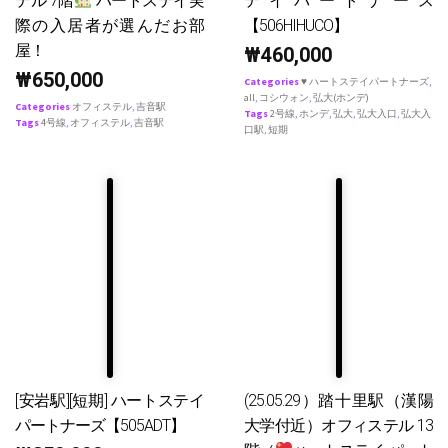
テル 7階
ハートステイ実
テイパートナース
際の入居者が選んだお部
【506HIHUCO】
屋！
₩
460,000
₩
650,000
Categories
♥ ハートステイパートナーズ
,
all
,
コシウォン
,
弘大(ホンデ)
Categories
オフィステル
,
吉音駅
Tags
2号線
,
ホンデ
,
弘大
,
弘大入口
,
弘大入
Tags
4号線
,
オフィステル
,
吉音駅
口駅
,
短期
[安岩駅][短期] ハートステイ
(25.05.29）踏十里駅（漢陽
パートナーズ【505ADT】
大学付近）オフィステル 13