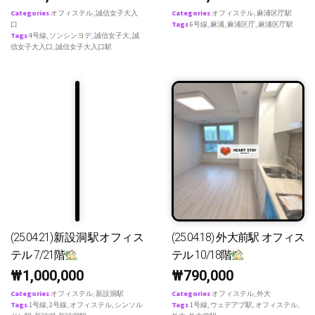
Categories
オフィステル
,
誠信女子大入
Categories
オフィステル
,
麻浦区庁駅
口
Tags
6号線
,
麻浦
,
麻浦区庁
,
麻浦区庁駅
Tags
4号線
,
ソンシンヨデ
,
誠信女子大
,
誠
信女子大入口
,
誠信女子大入口駅
(25.04.21)新設洞駅オフィス
(25.04.18) 外大前駅 オフィス
テル 7/21階
テル 10/18階
₩
1,000,000
₩
790,000
Categories
オフィステル
,
新設洞駅
Categories
オフィステル
,
外大
Tags
1号線
,
2号線
,
オフィステル
,
シンソル
Tags
1号線
,
ウェデアプ駅
,
オフィステル
,