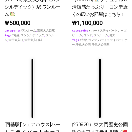
シルデイック）駅 ワンルー
清潔感たっぷり！コンデ近
ム
くの広いお部屋はこちら！
₩
500,000
₩
1,100,000
Categories
ワンルーム
,
崇実大入口駅
Categories
♥ ハートステイパートナーズ
,
Tags
7号線
,
スンシルデイック
,
ワンルー
2ルーム
,
コンデ
,
ワンルーム
,
健大
ム
,
崇実大入口
,
崇実大入口駅
Tags
7号線
,
コンデ
,
ハートステイパートナ
ー
,
子供大公園
,
子供大公園駅
[回基駅][シェアハウス]ハー
(25.08.20）東大門歴史公園
トステイパートナース
駅のオフィステル８階（