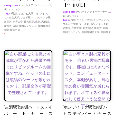
【44HIHURD】
Categories
♥ ハートステイパートナーズ
,
all
,
コシウォン
Categories
♥ ハートステイパートナーズ
,
Tags
4号線
,
キョンヒ大学
,
コシウォン
,
ソ
all
,
コシウォン
ウル市立大学
,
フェギ駅
,
ヘファ
,
ヘファ駅
,
Tags
2号線
,
キョンヒ大学
,
コシウォン
,
ソ
光雲大
,
光雲大学
,
外大前駅
,
恵化
,
恵化駅
,
ウル市立大学
,
フェギ駅
,
ホンデイック駅
,
慶熙大
,
短期
,
韓国コシウォン
,
韓国外国語
光雲大
,
光雲大学
,
外大前駅
,
慶熙大
,
短期
,
大学
,
韓国外大
韓国コシウォン
,
韓国外国語大学
,
韓国外大
4
[吉洞駅][短期]ハートステイ
[ホンデイック駅][短期]ハー
パートナース
トステイパートナース