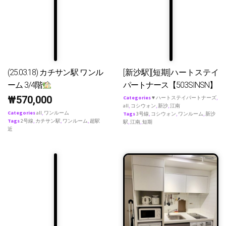
(25.03.18) カチサン駅 ワンル
[新沙駅][短期]ハートステイ
ーム 3/4階
パートナース【503SINSN】
₩
570,000
Categories
♥ ハートステイパートナーズ
,
all
,
コシウォン
,
新沙
,
江南
Categories
all
,
ワンルーム
Tags
3号線
,
コシウォン
,
ワンルーム
,
新沙
Tags
2号線
,
カチサン駅
,
ワンルーム
,
超駅
駅
,
江南
,
短期
近