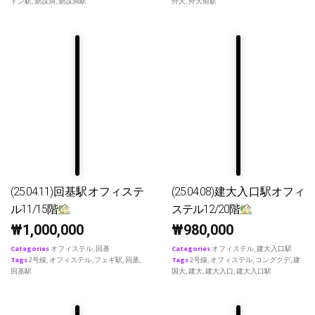
ドン駅
,
新設洞
,
新設洞駅
外大
,
外大前駅
(25.04.11)回基駅オフィステ
(25.04.08)建大入口駅オフィ
ル11/15階
ステル12/20階
₩
1,000,000
₩
980,000
Categories
オフィステル
,
回基
Categories
オフィステル
,
建大入口駅
Tags
2号線
,
オフィステル
,
フェギ駅
,
回基
,
Tags
2号線
,
オフィステル
,
コングクデ
,
建
回基駅
国大
,
建大
,
建大入口
,
建大入口駅