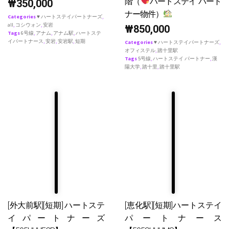
階（
ハートステイ パート
₩
350,000
ナー物件）
Categories
♥ ハートステイパートナーズ
,
all
,
コシウォン
,
安岩
₩
850,000
Tags
6号線
,
アナム
,
アナム駅
,
ハートステ
イパートナース
,
安岩
,
安岩駅
,
短期
Categories
♥ ハートステイパートナーズ
,
オフィステル
,
踏十里駅
Tags
5号線
,
ハートステイ パートナー
,
漢
陽大学
,
踏十里
,
踏十里駅
[外大前駅][短期] ハートステ
[恵化駅][短期]ハートステイ
イパートナーズ
パートナース