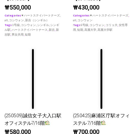
₩
550,000
₩
430,000
Categories
♥ ハートステイパートナーズ
,
Categories
♥ ハートステイパートナーズ
,
all
,
コシウォン
,
新吉（シンギル）
all
,
コシウォン
Tags
1号線
,
コシウォン
,
シンギル
,
シンギ
Tags
6号線
,
コシウォン
,
コリョ大
,
女性専
ル駅
,
ハートステイパートナース
,
新吉
,
新
用
,
短期
,
高麗大学
,
高麗大学駅
吉駅
,
男女共用
,
短期
(25.05.09)誠信女子大入口駅
(25.04.25)麻浦区庁駅オフィ
オフィステル7/16階
ステル 7/16階
₩
580,000
₩
700,000