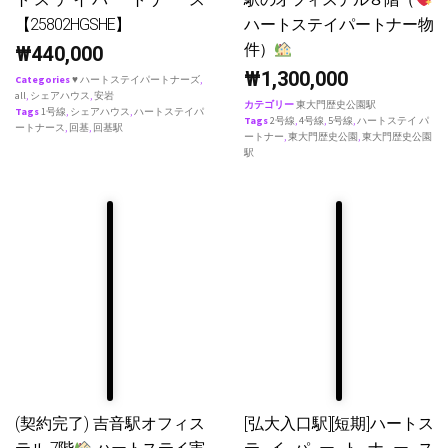
【25802HGSHE】
ハートステイパートナー物
件）
₩
440,000
₩
1,300,000
Categories
♥ ハートステイパートナーズ
,
all
,
シェアハウス
,
安岩
カテゴリー
東大門歴史公園駅
Tags
1号線
,
シェアハウス
,
ハートステイパ
Tags
2号線
,
4号線
,
5号線
,
ハートステイ パ
ートナース
,
回基
,
回基駅
ートナー
,
東大門歴史公園
,
東大門歴史公園
駅
(契約完了) 吉音駅オフィス
[弘大入口駅][短期]ハートス