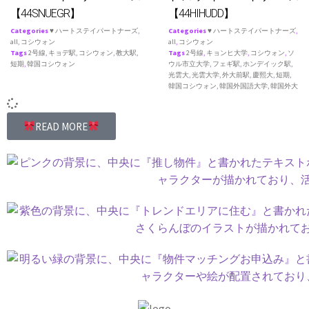
【44SNUEGR】
【44HIHUDD】
Categories
♥ ハートステイパートナーズ
,
Categories
♥ ハートステイパートナーズ
,
all
,
コシウォン
all
,
コシウォン
Tags
2号線
,
キョデ駅
,
コシウォン
,
教大駅
,
Tags
2号線
,
キョンヒ大学
,
コシウォン
,
ソ
短期
,
韓国コシウォン
ウル市立大学
,
フェギ駅
,
ホンデイック駅
,
光雲大
,
光雲大学
,
外大前駅
,
慶熙大
,
短期
,
韓国コシウォン
,
韓国外国語大学
,
韓国外大
READ MORE