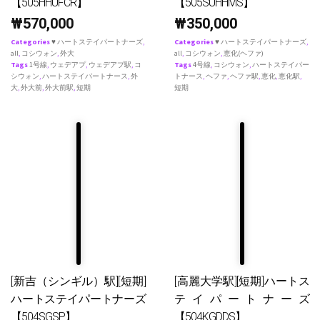
【505HHUFCR】
【505SUHHMS】
₩
570,000
₩
350,000
Categories
♥ ハートステイパートナーズ
,
Categories
♥ ハートステイパートナーズ
,
all
,
コシウォン
,
外大
all
,
コシウォン
,
恵化(ヘファ)
Tags
1号線
,
ウェデアプ
,
ウェデアプ駅
,
コ
Tags
4号線
,
コシウォン
,
ハートステイパー
シウォン
,
ハートステイパートナース
,
外
トナース
,
ヘファ
,
ヘファ駅
,
恵化
,
恵化駅
,
大
,
外大前
,
外大前駅
,
短期
短期
[新吉（シンギル）駅][短期]
[高麗大学駅][短期]ハートス
ハートステイパートナーズ
テイパートナーズ
【504SGSP】
【504KGDDS】