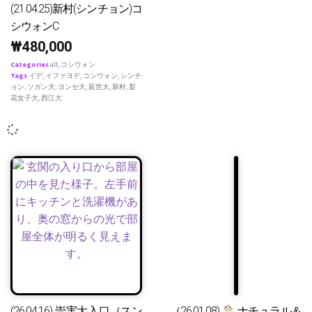
(21.04.25)新村(シンチョン)コ
シウォンC
₩
480,000
Categories
all
,
コシウォン
Tags
イデ
,
イファヨデ
,
コシウォン
,
シンチ
ョン
,
ソガン大
,
ヨンセ大
,
延世大
,
新村
,
梨
花女子大
,
西江大
(26.04.16) 崇実大入口（スン
（26.01.08)
ナチュラル＆