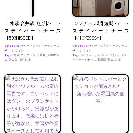
[上水駅,合井駅][短期]ハート
[シンチョン駅][短期]ハート
ステイパートナース
ステイパートナース
【503HISSOD】
【410YESSSY】
Categories
♥ ハートステイパートナーズ
,
Categories
♥ ハートステイパートナーズ
,
all
,
コシウォン
all
,
コシウォン
Tags
2号線
,
コシウォン
,
上水駅
,
合井駅
,
弘
Tags
シンチョン
,
シンチョン駅
,
ハートス
大
,
弘大入口駅
,
短期
テイパートナース
,
新村駅
,
梨大
,
短期