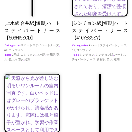
[上水駅,合井駅][短期]ハート
[シンチョン駅][短期]ハート
ステイパートナース
ステイパートナース
【503HISSOD】
【410YESSSY】
Categories
♥ ハートステイパートナーズ
,
Categories
♥ ハートステイパートナーズ
,
all
,
コシウォン
all
,
コシウォン
Tags
2号線
,
コシウォン
,
上水駅
,
合井駅
,
弘
Tags
シンチョン
,
シンチョン駅
,
ハートス
大
,
弘大入口駅
,
短期
テイパートナース
,
新村駅
,
梨大
,
短期