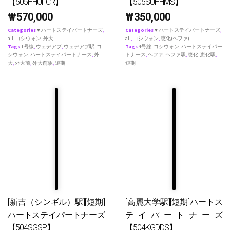
【505HHUFCR】
【505SUHHMS】
₩
570,000
₩
350,000
Categories
♥ ハートステイパートナーズ
,
Categories
♥ ハートステイパートナーズ
,
all
,
コシウォン
,
外大
all
,
コシウォン
,
恵化(ヘファ)
Tags
1号線
,
ウェデアプ
,
ウェデアプ駅
,
コ
Tags
4号線
,
コシウォン
,
ハートステイパー
シウォン
,
ハートステイパートナース
,
外
トナース
,
ヘファ
,
ヘファ駅
,
恵化
,
恵化駅
,
大
,
外大前
,
外大前駅
,
短期
短期
[新吉（シンギル）駅][短期]
[高麗大学駅][短期]ハートス
ハートステイパートナーズ
テイパートナーズ
【504SGSP】
【504KGDDS】