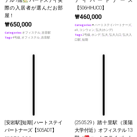
テル 7階
ハートステイ実
テイパートナース
際の入居者が選んだお部
【506HIHUCO】
屋！
₩
460,000
₩
650,000
Categories
♥ ハートステイパートナーズ
,
all
,
コシウォン
,
弘大(ホンデ)
Categories
オフィステル
,
吉音駅
Tags
2号線
,
ホンデ
,
弘大
,
弘大入口
,
弘大入
Tags
4号線
,
オフィステル
,
吉音駅
口駅
,
短期
[安岩駅][短期] ハートステイ
(25.05.29）踏十里駅（漢陽
パートナーズ【505ADT】
大学付近）オフィステル 13