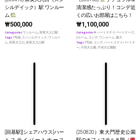
シルデイック）駅 ワンルー
清潔感たっぷり！コンデ近
ム
くの広いお部屋はこちら！
₩
500,000
₩
1,100,000
Categories
ワンルーム
,
崇実大入口駅
Categories
♥ ハートステイパートナーズ
,
Tags
7号線
,
スンシルデイック
,
ワンルー
2ルーム
,
コンデ
,
ワンルーム
,
健大
ム
,
崇実大入口
,
崇実大入口駅
Tags
7号線
,
コンデ
,
ハートステイパートナ
ー
,
子供大公園
,
子供大公園駅
[回基駅][シェアハウス]ハー
(25.08.20）東大門歴史公園
トステイパートナース
駅のオフィステル８階（