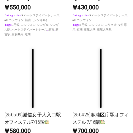
₩
550,000
₩
430,000
Categories
♥ ハートステイパートナーズ
,
Categories
♥ ハートステイパートナーズ
,
all
,
コシウォン
,
新吉（シンギル）
all
,
コシウォン
Tags
1号線
,
コシウォン
,
シンギル
,
シンギ
Tags
6号線
,
コシウォン
,
コリョ大
,
女性専
ル駅
,
ハートステイパートナース
,
新吉
,
新
用
,
短期
,
高麗大学
,
高麗大学駅
吉駅
,
男女共用
,
短期
(25.05.09)誠信女子大入口駅
(25.04.25)麻浦区庁駅オフィ
オフィステル7/16階
ステル 7/16階
₩
580,000
₩
700,000