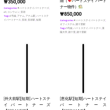
階（
ハートステイ パート
₩
350,000
ナー物件）
Categories
♥ ハートステイパートナーズ
,
all
,
コシウォン
,
安岩
₩
850,000
Tags
6号線
,
アナム
,
アナム駅
,
ハートステ
イパートナース
,
安岩
,
安岩駅
,
短期
Categories
♥ ハートステイパートナーズ
,
オフィステル
,
踏十里駅
Tags
5号線
,
ハートステイ パートナー
,
漢
陽大学
,
踏十里
,
踏十里駅
[外大前駅][短期] ハートステ
[恵化駅][短期]ハートステイ
イパートナーズ
パートナース