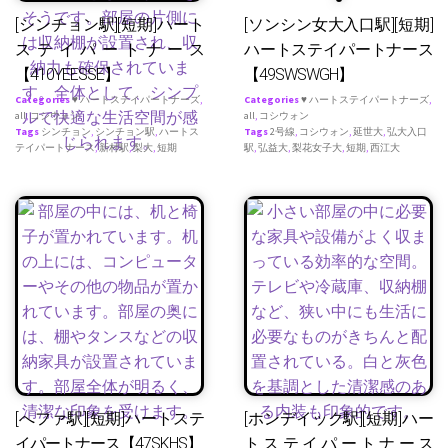
[シンチョン駅][短期]ハート
[ソンシン女大入口駅][短期]
ステイパートナース
ハートステイパートナース
【410YEESSE】
【49SWSWGH】
Categories
♥ ハートステイパートナーズ
,
Categories
♥ ハートステイパートナーズ
,
all
,
コシウォン
all
,
コシウォン
Tags
シンチョン
,
シンチョン駅
,
ハートス
Tags
2号線
,
コシウォン
,
延世大
,
弘大入口
テイパートナース
,
新村駅
,
梨大
,
短期
駅
,
弘益大
,
梨花女子大
,
短期
,
西江大
[へファ駅][短期]ハートステ
[ホンデイック駅][短期]ハー
イパートナース【47SKHS】
トステイパートナース