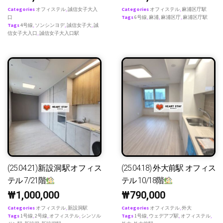
Categories
オフィステル
,
誠信女子大入
Categories
オフィステル
,
麻浦区庁駅
口
Tags
6号線
,
麻浦
,
麻浦区庁
,
麻浦区庁駅
Tags
4号線
,
ソンシンヨデ
,
誠信女子大
,
誠
信女子大入口
,
誠信女子大入口駅
(25.04.21)新設洞駅オフィス
(25.04.18) 外大前駅 オフィス
テル 7/21階
テル 10/18階
₩
1,000,000
₩
790,000
Categories
オフィステル
,
新設洞駅
Categories
オフィステル
,
外大
Tags
1号線
,
2号線
,
オフィステル
,
シンソル
Tags
1号線
,
ウェデアプ駅
,
オフィステル
,