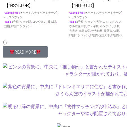
【44SNUEGR】
【44HIHUDD】
Categories
♥ ハートステイパートナーズ
,
Categories
♥ ハートステイパートナーズ
,
all
,
コシウォン
all
,
コシウォン
Tags
2号線
,
キョデ駅
,
コシウォン
,
教大駅
,
Tags
2号線
,
キョンヒ大学
,
コシウォン
,
ソ
短期
,
韓国コシウォン
ウル市立大学
,
フェギ駅
,
ホンデイック駅
,
光雲大
,
光雲大学
,
外大前駅
,
慶熙大
,
短期
,
韓国コシウォン
,
韓国外国語大学
,
韓国外大
READ MORE