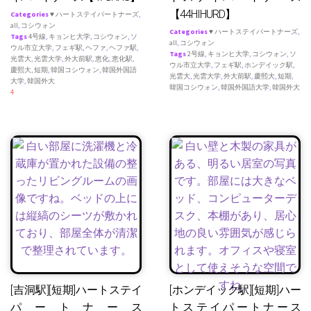
【44HIHURD】
Categories
♥ ハートステイパートナーズ
,
all
,
コシウォン
Categories
♥ ハートステイパートナーズ
,
Tags
4号線
,
キョンヒ大学
,
コシウォン
,
ソ
all
,
コシウォン
ウル市立大学
,
フェギ駅
,
ヘファ
,
ヘファ駅
,
Tags
2号線
,
キョンヒ大学
,
コシウォン
,
ソ
光雲大
,
光雲大学
,
外大前駅
,
恵化
,
恵化駅
,
ウル市立大学
,
フェギ駅
,
ホンデイック駅
,
慶熙大
,
短期
,
韓国コシウォン
,
韓国外国語
光雲大
,
光雲大学
,
外大前駅
,
慶熙大
,
短期
,
大学
,
韓国外大
韓国コシウォン
,
韓国外国語大学
,
韓国外大
4
[吉洞駅][短期]ハートステイ
[ホンデイック駅][短期]ハー
パートナース
トステイパートナース