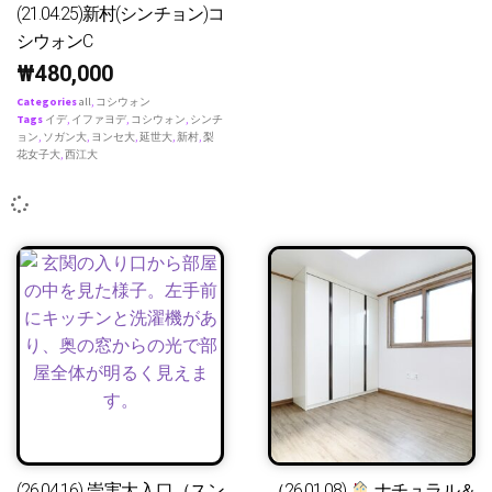
(21.04.25)新村(シンチョン)コ
シウォンC
₩
480,000
Categories
all
,
コシウォン
Tags
イデ
,
イファヨデ
,
コシウォン
,
シンチ
ョン
,
ソガン大
,
ヨンセ大
,
延世大
,
新村
,
梨
花女子大
,
西江大
(26.04.16) 崇実大入口（スン
（26.01.08)
ナチュラル＆