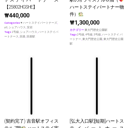
【25802HGSHE】
ハートステイパートナー物
件）
₩
440,000
₩
1,300,000
Categories
♥ ハートステイパートナーズ
,
all
,
シェアハウス
,
安岩
カテゴリー
東大門歴史公園駅
Tags
1号線
,
シェアハウス
,
ハートステイパ
Tags
2号線
,
4号線
,
5号線
,
ハートステイ パ
ートナース
,
回基
,
回基駅
ートナー
,
東大門歴史公園
,
東大門歴史公園
駅
(契約完了) 吉音駅オフィス
[弘大入口駅][短期]ハートス