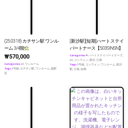
(25.03.18) カチサン駅 ワンル
[新沙駅][短期]ハートステイ
ーム 3/4階
パートナース【503SINSN】
₩
570,000
Categories
♥ ハートステイパートナーズ
,
all
,
コシウォン
,
新沙
,
江南
Categories
all
,
ワンルーム
Tags
3号線
,
コシウォン
,
ワンルーム
,
新沙
Tags
2号線
,
カチサン駅
,
ワンルーム
,
超駅
駅
,
江南
,
短期
近