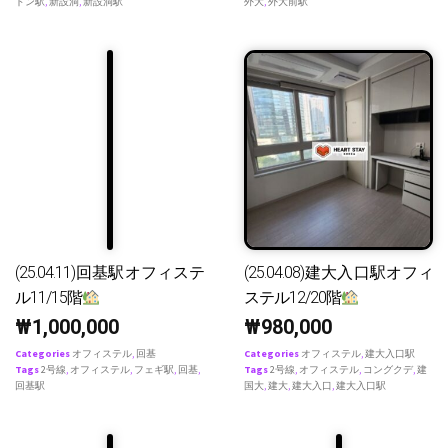
ドン駅
,
新設洞
,
新設洞駅
外大
,
外大前駅
(25.04.11)回基駅オフィステ
(25.04.08)建大入口駅オフィ
ル11/15階
ステル12/20階
₩
1,000,000
₩
980,000
Categories
オフィステル
,
回基
Categories
オフィステル
,
建大入口駅
Tags
2号線
,
オフィステル
,
フェギ駅
,
回基
,
Tags
2号線
,
オフィステル
,
コングクデ
,
建
回基駅
国大
,
建大
,
建大入口
,
建大入口駅