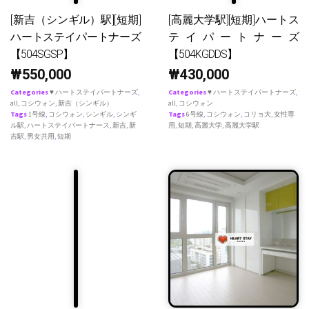
[新吉（シンギル）駅][短期]
[高麗大学駅][短期]ハートス
ハートステイパートナーズ
テイパートナーズ
【504SGSP】
【504KGDDS】
₩
550,000
₩
430,000
Categories
♥ ハートステイパートナーズ
,
Categories
♥ ハートステイパートナーズ
,
all
,
コシウォン
,
新吉（シンギル）
all
,
コシウォン
Tags
1号線
,
コシウォン
,
シンギル
,
シンギ
Tags
6号線
,
コシウォン
,
コリョ大
,
女性専
ル駅
,
ハートステイパートナース
,
新吉
,
新
用
,
短期
,
高麗大学
,
高麗大学駅
吉駅
,
男女共用
,
短期