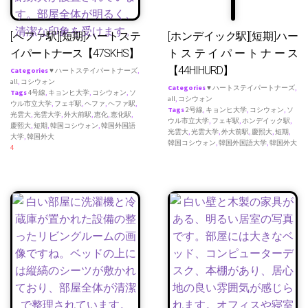
[へファ駅][短期]ハートステ
[ホンデイック駅][短期]ハー
イパートナース【47SKHS】
トステイパートナース
【44HIHURD】
Categories
♥ ハートステイパートナーズ
,
all
,
コシウォン
Categories
♥ ハートステイパートナーズ
,
Tags
4号線
,
キョンヒ大学
,
コシウォン
,
ソ
all
,
コシウォン
ウル市立大学
,
フェギ駅
,
ヘファ
,
ヘファ駅
,
Tags
2号線
,
キョンヒ大学
,
コシウォン
,
ソ
光雲大
,
光雲大学
,
外大前駅
,
恵化
,
恵化駅
,
ウル市立大学
,
フェギ駅
,
ホンデイック駅
,
慶熙大
,
短期
,
韓国コシウォン
,
韓国外国語
光雲大
,
光雲大学
,
外大前駅
,
慶熙大
,
短期
,
大学
,
韓国外大
韓国コシウォン
,
韓国外国語大学
,
韓国外大
4