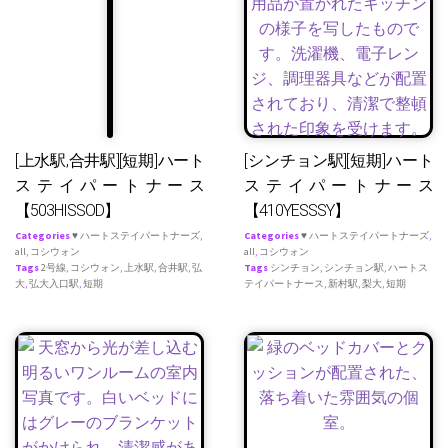
[上水駅,合井駅][短期]ハート
[シンチョン駅][短期]ハート
ステイパートナース
ステイパートナース
【503HISSOD】
【410YESSSY】
Categories
♥ ハートステイパートナーズ
,
Categories
♥ ハートステイパートナーズ
,
all
,
コシウォン
all
,
コシウォン
Tags
2号線
,
コシウォン
,
上水駅
,
合井駅
,
弘
Tags
シンチョン
,
シンチョン駅
,
ハートス
大
,
弘大入口駅
,
短期
テイパートナース
,
新村駅
,
梨大
,
短期