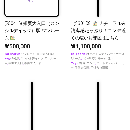
(26.04.16) 崇実大入口（スン
（26.01.08)
ナチュラル＆
シルデイック）駅 ワンルー
清潔感たっぷり！コンデ近
ム
くの広いお部屋はこちら！
₩
500,000
₩
1,100,000
Categories
ワンルーム
,
崇実大入口駅
Categories
♥ ハートステイパートナーズ
,
Tags
7号線
,
スンシルデイック
,
ワンルー
2ルーム
,
コンデ
,
ワンルーム
,
健大
ム
,
崇実大入口
,
崇実大入口駅
Tags
7号線
,
コンデ
,
ハートステイパートナ
ー
,
子供大公園
,
子供大公園駅