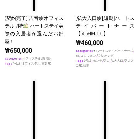
(契約完了) 吉音駅オフィス
[弘大入口駅][短期]ハートス
テル 7階
ハートステイ実
テイパートナース
際の入居者が選んだお部
【506HIHUCO】
屋！
₩
460,000
₩
650,000
Categories
♥ ハートステイパートナーズ
,
all
,
コシウォン
,
弘大(ホンデ)
Categories
オフィステル
,
吉音駅
Tags
2号線
,
ホンデ
,
弘大
,
弘大入口
,
弘大入
Tags
4号線
,
オフィステル
,
吉音駅
口駅
,
短期