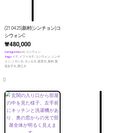
(21.04.25)新村(シンチョン)コ
シウォンC
₩
480,000
Categories
all
,
コシウォン
Tags
イデ
,
イファヨデ
,
コシウォン
,
シンチ
ョン
,
ソガン大
,
ヨンセ大
,
延世大
,
新村
,
梨
花女子大
,
西江大