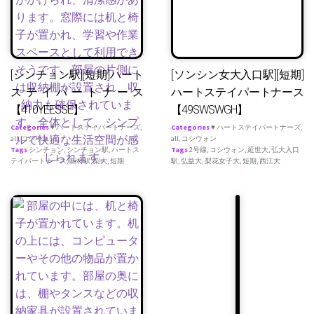
[シンチョン駅][短期]ハート
[ソンシン女大入口駅][短期]
ステイパートナース
ハートステイパートナース
【410YEESSE】
【49SWSWGH】
Categories
♥ ハートステイパートナーズ
,
Categories
♥ ハートステイパートナーズ
,
all
,
コシウォン
all
,
コシウォン
Tags
シンチョン
,
シンチョン駅
,
ハートス
Tags
2号線
,
コシウォン
,
延世大
,
弘大入口
テイパートナース
,
新村駅
,
梨大
,
短期
駅
,
弘益大
,
梨花女子大
,
短期
,
西江大