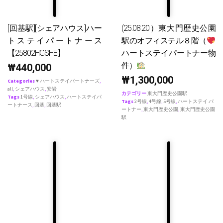
[回基駅][シェアハウス]ハー
(25.08.20）東大門歴史公園
トステイパートナース
駅のオフィステル８階（
【25802HGSHE】
ハートステイパートナー物
件）
₩
440,000
₩
1,300,000
Categories
♥ ハートステイパートナーズ
,
all
,
シェアハウス
,
安岩
カテゴリー
東大門歴史公園駅
Tags
1号線
,
シェアハウス
,
ハートステイパ
Tags
2号線
,
4号線
,
5号線
,
ハートステイ パ
ートナース
,
回基
,
回基駅
ートナー
,
東大門歴史公園
,
東大門歴史公園
駅