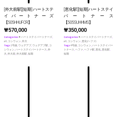
[外大前駅][短期] ハートステ
[恵化駅][短期]ハートステイ
イパートナーズ
パートナース
【505HHUFCR】
【505SUHHMS】
₩
570,000
₩
350,000
Categories
♥ ハートステイパートナーズ
,
Categories
♥ ハートステイパートナーズ
,
all
,
コシウォン
,
外大
all
,
コシウォン
,
恵化(ヘファ)
Tags
1号線
,
ウェデアプ
,
ウェデアプ駅
,
コ
Tags
4号線
,
コシウォン
,
ハートステイパー
シウォン
,
ハートステイパートナース
,
外
トナース
,
ヘファ
,
ヘファ駅
,
恵化
,
恵化駅
,
大
,
外大前
,
外大前駅
,
短期
短期