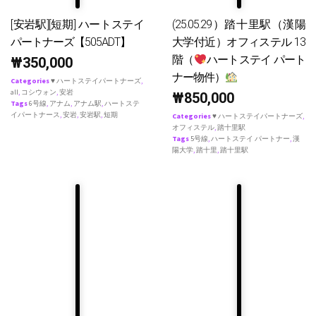
[安岩駅][短期] ハートステイ
(25.05.29）踏十里駅（漢陽
パートナーズ【505ADT】
大学付近）オフィステル 13
階（
ハートステイ パート
₩
350,000
ナー物件）
Categories
♥ ハートステイパートナーズ
,
all
,
コシウォン
,
安岩
₩
850,000
Tags
6号線
,
アナム
,
アナム駅
,
ハートステ
イパートナース
,
安岩
,
安岩駅
,
短期
Categories
♥ ハートステイパートナーズ
,
オフィステル
,
踏十里駅
Tags
5号線
,
ハートステイ パートナー
,
漢
陽大学
,
踏十里
,
踏十里駅