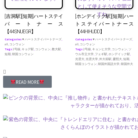
[吉洞駅][短期]ハートステイ
[ホンデイック駅][短期]ハー
パートナース
トステイパートナース
【44SNUEGR】
【44HIHUDD】
Categories
♥ ハートステイパートナーズ
,
Categories
♥ ハートステイパートナーズ
,
all
,
コシウォン
all
,
コシウォン
Tags
2号線
,
キョデ駅
,
コシウォン
,
教大駅
,
Tags
2号線
,
キョンヒ大学
,
コシウォン
,
ソ
短期
,
韓国コシウォン
ウル市立大学
,
フェギ駅
,
ホンデイック駅
,
光雲大
,
光雲大学
,
外大前駅
,
慶熙大
,
短期
,
韓国コシウォン
,
韓国外国語大学
,
韓国外大
READ MORE