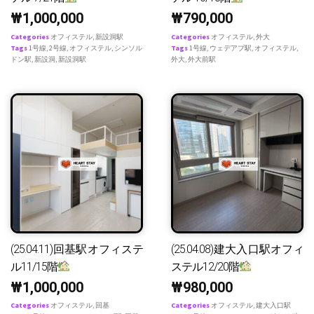
₩
1,000,000
₩
790,000
Categories
オフィステル
,
新設洞駅
Categories
オフィステル
,
外大
Tags
1号線
,
2号線
,
オフィステル
,
シンソル
Tags
1号線
,
ウェデアプ駅
,
オフィステル
,
ドン駅
,
新設洞
,
新設洞駅
外大
,
外大前駅
(25.04.11)回基駅オフィステ
(25.04.08)建大入口駅オフィ
ル11/15階
ステル12/20階
₩
1,000,000
₩
980,000
Categories
オフィステル
,
回基
Categories
オフィステル
,
建大入口駅