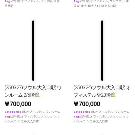
Tags
2号線
,
オフィステル
,
フェギ駅
,
回基
,
Tags
2号線
,
オフィステル
,
コングクデ
,
建
回基駅
国大
,
建大
,
建大入口
,
建大入口駅
(25.03.27)ソウル大入口駅 ワ
(25.03.24)ソウル大入口駅 オ
ンルーム 2/5階
フィステル 9/20階
₩
700,000
₩
700,000
Categories
all
,
オフィステル
,
ワンルーム
Categories
all
,
オフィステル
,
ワンルーム
Tags
2号線
,
オフィステル
,
ソウル大
,
ソウ
Tags
2号線
,
オフィステル
,
ソウル大
,
ソウ
ル大入口
,
ソウル大入口駅
ル大入口
,
ソウル大入口駅