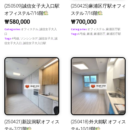
(25.05.09)誠信女子大入口駅
(25.04.25)麻浦区庁駅オフィ
オフィステル7/16階
ステル 7/16階
₩
580,000
₩
700,000
Categories
オフィステル
,
誠信女子大入
Categories
オフィステル
,
麻浦区庁駅
口
Tags
6号線
,
麻浦
,
麻浦区庁
,
麻浦区庁駅
Tags
4号線
,
ソンシンヨデ
,
誠信女子大
,
誠
信女子大入口
,
誠信女子大入口駅
(25.04.21)新設洞駅オフィス
(25.04.18) 外大前駅 オフィス
テル 7/21階
テル 10/18階