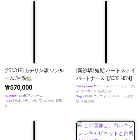
(25.03.18) カチサン駅 ワンル
[新沙駅][短期]ハートステイ
ーム 3/4階
パートナース【503SINSN】
₩
570,000
Categories
♥ ハートステイパートナーズ
,
all
,
コシウォン
,
新沙
,
江南
Categories
all
,
ワンルーム
Tags
3号線
,
コシウォン
,
ワンルーム
,
新沙
Tags
2号線
,
カチサン駅
,
ワンルーム
,
超駅
駅
,
江南
,
短期
近