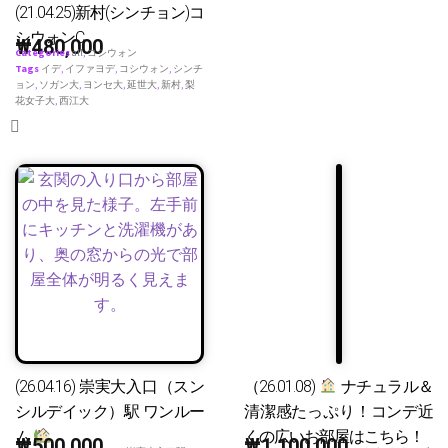
(21.04.25)新村(シンチョン)コ
シウォンC
₩
480,000
Categories
all
,
コシウォン
Tags
イデ
,
イファヨデ
,
コシウォン
,
シンチ
ョン
,
ソガン大
,
ヨンセ大
,
延世大
,
新村
,
梨
花女子大
,
西江大
(26.04.16) 崇実大入口（スン
（26.01.08)
ナチュラル＆
シルデイック）駅 ワンルー
清潔感たっぷり！コンデ近
ム
くの広いお部屋はこちら！
₩
500,000
₩
1,100,000