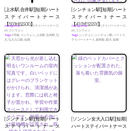
[上水駅,合井駅][短期]ハート
[シンチョン駅][短期]ハート
ステイパートナース
ステイパートナース
【503HISSOD】
【410YESSSY】
Categories
♥ ハートステイパートナーズ
,
Categories
♥ ハートステイパートナーズ
,
all
,
コシウォン
all
,
コシウォン
Tags
2号線
,
コシウォン
,
上水駅
,
合井駅
,
弘
Tags
シンチョン
,
シンチョン駅
,
ハートス
大
,
弘大入口駅
,
短期
テイパートナース
,
新村駅
,
梨大
,
短期
[シンチョン駅][短期]ハート
[ソンシン女大入口駅][短期]
ステイパートナース
ハートステイパートナース