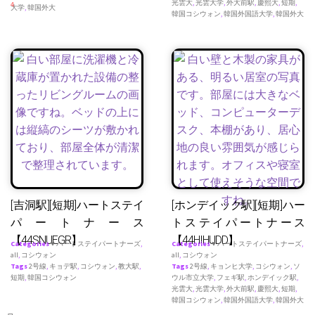
光雲大
,
光雲大学
,
外大前駅
,
慶熙大
,
短期
,
4
大学
,
韓国外大
韓国コシウォン
,
韓国外国語大学
,
韓国外大
[吉洞駅][短期]ハートステイ
[ホンデイック駅][短期]ハー
パートナース
トステイパートナース
【44SNUEGR】
【44HIHUDD】
Categories
♥ ハートステイパートナーズ
,
Categories
♥ ハートステイパートナーズ
,
all
,
コシウォン
all
,
コシウォン
Tags
2号線
,
キョデ駅
,
コシウォン
,
教大駅
,
Tags
2号線
,
キョンヒ大学
,
コシウォン
,
ソ
短期
,
韓国コシウォン
ウル市立大学
,
フェギ駅
,
ホンデイック駅
,
光雲大
,
光雲大学
,
外大前駅
,
慶熙大
,
短期
,
韓国コシウォン
,
韓国外国語大学
,
韓国外大