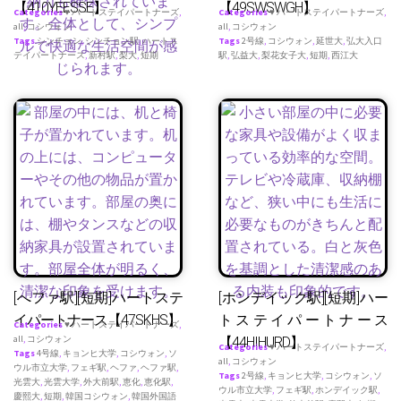
【410YEESSE】
【49SWSWGH】
Categories
♥ ハートステイパートナーズ
,
Categories
♥ ハートステイパートナーズ
,
all
,
コシウォン
all
,
コシウォン
Tags
シンチョン
,
シンチョン駅
,
ハートス
Tags
2号線
,
コシウォン
,
延世大
,
弘大入口
テイパートナース
,
新村駅
,
梨大
,
短期
駅
,
弘益大
,
梨花女子大
,
短期
,
西江大
[へファ駅][短期]ハートステ
[ホンデイック駅][短期]ハー
イパートナース【47SKHS】
トステイパートナース
Categories
♥ ハートステイパートナーズ
,
all
,
コシウォン
【44HIHURD】
Categories
♥ ハートステイパートナーズ
,
Tags
4号線
,
キョンヒ大学
,
コシウォン
,
ソ
all
,
コシウォン
ウル市立大学
,
フェギ駅
,
ヘファ
,
ヘファ駅
,
Tags
2号線
,
キョンヒ大学
,
コシウォン
,
ソ
光雲大
,
光雲大学
,
外大前駅
,
恵化
,
恵化駅
,
ウル市立大学
,
フェギ駅
,
ホンデイック駅
,
慶熙大
,
短期
,
韓国コシウォン
,
韓国外国語