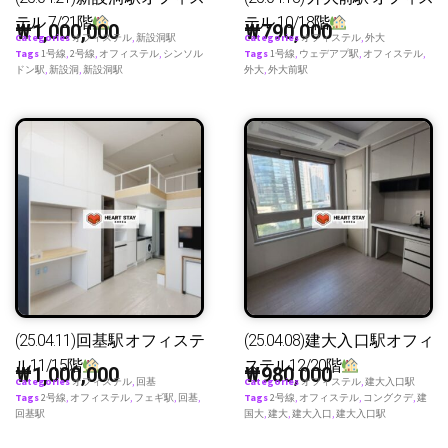
テル 7/21階
テル 10/18階
₩
1,000,000
₩
790,000
Categories
オフィステル
,
新設洞駅
Categories
オフィステル
,
外大
Tags
1号線
,
2号線
,
オフィステル
,
シンソル
Tags
1号線
,
ウェデアプ駅
,
オフィステル
,
ドン駅
,
新設洞
,
新設洞駅
外大
,
外大前駅
(25.04.11)回基駅オフィステ
(25.04.08)建大入口駅オフィ
ル11/15階
ステル12/20階
₩
1,000,000
₩
980,000
Categories
オフィステル
,
回基
Categories
オフィステル
,
建大入口駅
Tags
2号線
,
オフィステル
,
フェギ駅
,
回基
,
Tags
2号線
,
オフィステル
,
コングクデ
,
建
回基駅
国大
,
建大
,
建大入口
,
建大入口駅