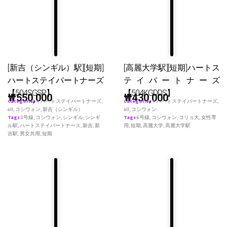
[新吉（シンギル）駅][短期]
[高麗大学駅][短期]ハートス
ハートステイパートナーズ
テイパートナーズ
【504SGSP】
【504KGDDS】
₩
550,000
₩
430,000
Categories
♥ ハートステイパートナーズ
,
Categories
♥ ハートステイパートナーズ
,
all
,
コシウォン
,
新吉（シンギル）
all
,
コシウォン
Tags
1号線
,
コシウォン
,
シンギル
,
シンギ
Tags
6号線
,
コシウォン
,
コリョ大
,
女性専
ル駅
,
ハートステイパートナース
,
新吉
,
新
用
,
短期
,
高麗大学
,
高麗大学駅
吉駅
,
男女共用
,
短期