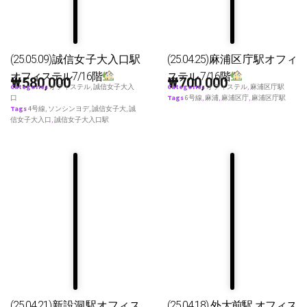
(25.05.09)誠信女子大入口駅
(25.04.25)麻浦区庁駅オフィ
オフィステル7/16階
ステル 7/16階
₩
580,000
₩
700,000
Categories
オフィステル
,
誠信女子大入
Categories
オフィステル
,
麻浦区庁駅
口
Tags
6号線
,
麻浦
,
麻浦区庁
,
麻浦区庁駅
Tags
4号線
,
ソンシンヨデ
,
誠信女子大
,
誠
信女子大入口
,
誠信女子大入口駅
(25.04.21)新設洞駅オフィス
(25.04.18) 外大前駅 オフィス