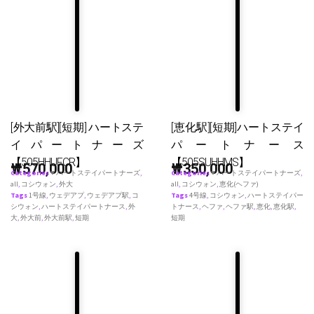
[外大前駅][短期] ハートステ
[恵化駅][短期]ハートステイ
イパートナーズ
パートナース
【505HHUFCR】
【505SUHHMS】
₩
570,000
₩
350,000
Categories
♥ ハートステイパートナーズ
,
Categories
♥ ハートステイパートナーズ
,
all
,
コシウォン
,
外大
all
,
コシウォン
,
恵化(ヘファ)
Tags
1号線
,
ウェデアプ
,
ウェデアプ駅
,
コ
Tags
4号線
,
コシウォン
,
ハートステイパー
シウォン
,
ハートステイパートナース
,
外
トナース
,
ヘファ
,
ヘファ駅
,
恵化
,
恵化駅
,
大
,
外大前
,
外大前駅
,
短期
短期