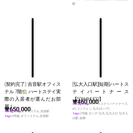
駅
(契約完了) 吉音駅オフィス
[弘大入口駅][短期]ハートス
テル 7階
ハートステイ実
テイパートナース
際の入居者が選んだお部
【506HIHUCO】
₩
460,000
Categories
♥ ハートステイパートナーズ
,
屋！
₩
650,000
all
,
コシウォン
,
弘大(ホンデ)
Categories
オフィステル
,
吉音駅
Tags
2号線
,
ホンデ
,
弘大
,
弘大入口
,
弘大入
Tags
4号線
,
オフィステル
,
吉音駅
口駅
,
短期