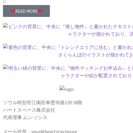
READ MORE
ソウル特別市江南区奉恩寺路129 18階
ハートスペース株式会社
代表理事 ムン·ソンス
メール住所：your@heartstay.house