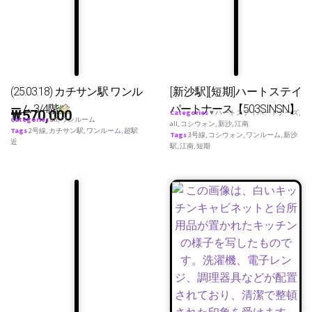
(25.03.18) カチサン駅 ワンル
[新沙駅][短期]ハートステイ
ーム 3/4階
パートナース【503SINSN】
₩
570,000
Categories
♥ ハートステイパートナーズ
,
Categories
all
,
ワンルーム
all
,
コシウォン
,
新沙
,
江南
Tags
2号線
,
カチサン駅
,
ワンルーム
,
超駅
Tags
3号線
,
コシウォン
,
ワンルーム
,
新沙
近
駅
,
江南
,
短期