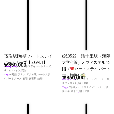
[安岩駅][短期] ハートステイ
(25.05.29）踏十里駅（漢陽
パートナーズ【505ADT】
大学付近）オフィステル 13
₩
350,000
Categories
♥ ハートステイパートナーズ
,
階（
ハートステイ パート
all
,
コシウォン
,
安岩
ナー物件）
Tags
6号線
,
アナム
,
アナム駅
,
ハートステ
₩
850,000
イパートナース
,
安岩
,
安岩駅
,
短期
Categories
♥ ハートステイパートナーズ
,
オフィステル
,
踏十里駅
Tags
5号線
,
ハートステイ パートナー
,
漢
陽大学
,
踏十里
,
踏十里駅