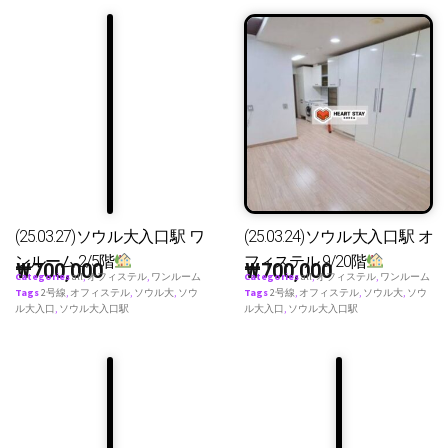
(25.03.27)ソウル大入口駅 ワ
(25.03.24)ソウル大入口駅 オ
ンルーム 2/5階
フィステル 9/20階
₩
700,000
₩
700,000
Categories
all
,
オフィステル
,
ワンルーム
Categories
all
,
オフィステル
,
ワンルーム
Tags
2号線
,
オフィステル
,
ソウル大
,
ソウ
Tags
2号線
,
オフィステル
,
ソウル大
,
ソウ
ル大入口
,
ソウル大入口駅
ル大入口
,
ソウル大入口駅