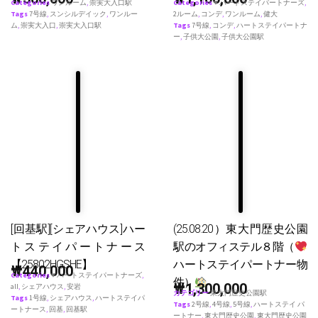
Categories
ワンルーム
,
崇実大入口駅
Categories
♥ ハートステイパートナーズ
,
Tags
7号線
,
スンシルデイック
,
ワンルー
2ルーム
,
コンデ
,
ワンルーム
,
健大
ム
,
崇実大入口
,
崇実大入口駅
Tags
7号線
,
コンデ
,
ハートステイパートナ
ー
,
子供大公園
,
子供大公園駅
[回基駅][シェアハウス]ハー
(25.08.20）東大門歴史公園
トステイパートナース
駅のオフィステル８階（
【25802HGSHE】
ハートステイパートナー物
₩
440,000
Categories
♥ ハートステイパートナーズ
,
件）
₩
1,300,000
all
,
シェアハウス
,
安岩
カテゴリー
東大門歴史公園駅
Tags
1号線
,
シェアハウス
,
ハートステイパ
Tags
2号線
,
4号線
,
5号線
,
ハートステイ パ
ートナース
,
回基
,
回基駅
ートナー
,
東大門歴史公園
,
東大門歴史公園