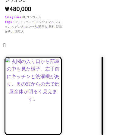
シウォンC
₩
480,000
Categories
all
,
コシウォン
Tags
イデ
,
イファヨデ
,
コシウォン
,
シンチ
ョン
,
ソガン大
,
ヨンセ大
,
延世大
,
新村
,
梨花
女子大
,
西江大