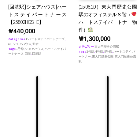
[回基駅][シェアハウス]ハー
(25.08.20）東大門歴史公園
トステイパートナース
駅のオフィステル８階（
【25802HGSHE】
ハートステイパートナー物
件）
₩
440,000
₩
1,300,000
Categories
♥ ハートステイパートナーズ
,
all
,
シェアハウス
,
安岩
カテゴリー
東大門歴史公園駅
Tags
1号線
,
シェアハウス
,
ハートステイパ
Tags
2号線
,
4号線
,
5号線
,
ハートステイ パ
ートナース
,
回基
,
回基駅
ートナー
,
東大門歴史公園
,
東大門歴史公園
駅