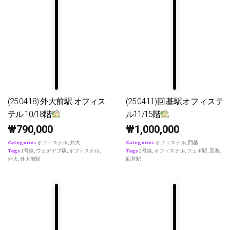
(25.04.18) 外大前駅 オフィス
(25.04.11)回基駅オフィステ
テル 10/18階
ル11/15階
₩
790,000
₩
1,000,000
Categories
オフィステル
,
外大
Categories
オフィステル
,
回基
Tags
1号線
,
ウェデアプ駅
,
オフィステル
,
Tags
2号線
,
オフィステル
,
フェギ駅
,
回基
,
外大
,
外大前駅
回基駅