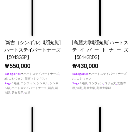
[新吉（シンギル）駅][短期]
[高麗大学駅][短期]ハートス
ハートステイパートナーズ
テイパートナーズ
【504SGSP】
【504KGDDS】
₩
550,000
₩
430,000
Categories
♥ ハートステイパートナーズ
,
Categories
♥ ハートステイパートナーズ
,
all
,
コシウォン
,
新吉（シンギル）
all
,
コシウォン
Tags
1号線
,
コシウォン
,
シンギル
,
シンギ
Tags
6号線
,
コシウォン
,
コリョ大
,
女性専
ル駅
,
ハートステイパートナース
,
新吉
,
新
用
,
短期
,
高麗大学
,
高麗大学駅
吉駅
,
男女共用
,
短期