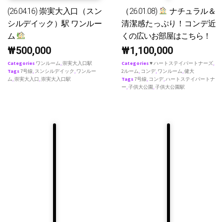
(26.04.16) 崇実大入口（スン
（26.01.08)
ナチュラル＆
シルデイック）駅 ワンルー
清潔感たっぷり！コンデ近
ム
くの広いお部屋はこちら！
₩
500,000
₩
1,100,000
Categories
ワンルーム
,
崇実大入口駅
Categories
♥ ハートステイパートナーズ
,
Tags
7号線
,
スンシルデイック
,
ワンルー
2ルーム
,
コンデ
,
ワンルーム
,
健大
ム
,
崇実大入口
,
崇実大入口駅
Tags
7号線
,
コンデ
,
ハートステイパートナ
ー
,
子供大公園
,
子供大公園駅