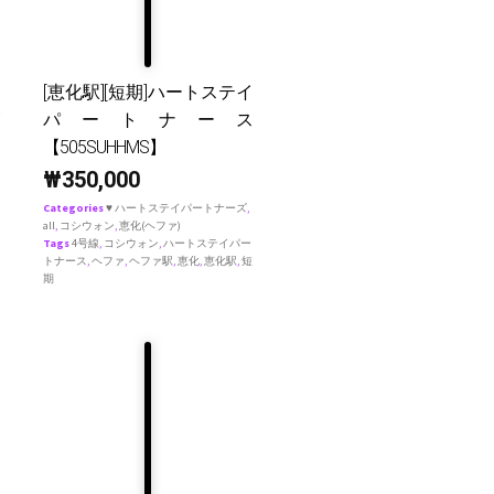
[恵化駅][短期]ハートステイ
パートナース
【505SUHHMS】
₩
350,000
Categories
♥ ハートステイパートナーズ
,
all
,
コシウォン
,
恵化(ヘファ)
Tags
4号線
,
コシウォン
,
ハートステイパー
トナース
,
ヘファ
,
ヘファ駅
,
恵化
,
恵化駅
,
短
期