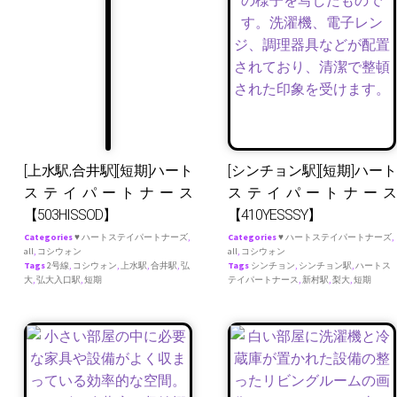
[上水駅,合井駅][短期]ハート
[シンチョン駅][短期]ハート
ステイパートナース
ステイパートナース
【503HISSOD】
【410YESSSY】
Categories
♥ ハートステイパートナーズ
,
Categories
♥ ハートステイパートナーズ
,
all
,
コシウォン
all
,
コシウォン
Tags
2号線
,
コシウォン
,
上水駅
,
合井駅
,
弘
Tags
シンチョン
,
シンチョン駅
,
ハートス
大
,
弘大入口駅
,
短期
テイパートナース
,
新村駅
,
梨大
,
短期