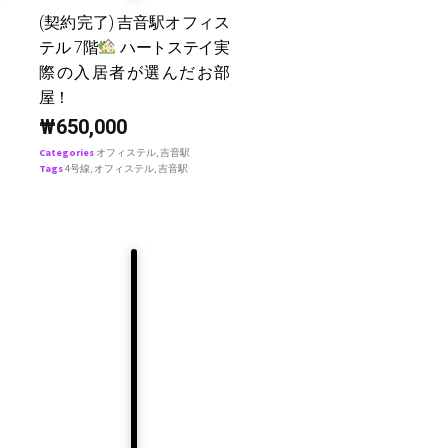
(契約完了) 吉音駅オフィス
テル 7階
ハートステイ実
際の入居者が選んだお部
屋！
₩
650,000
Categories
オフィステル
,
吉音駅
Tags
4号線
,
オフィステル
,
吉音駅