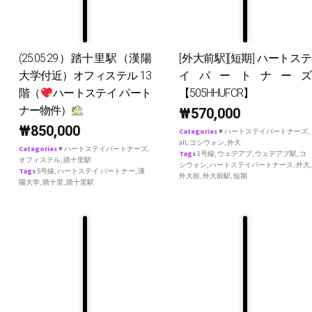
(25.05.29）踏十里駅（漢陽
[外大前駅][短期] ハートステ
大学付近）オフィステル 13
イパートナーズ
階（
ハートステイ パート
【505HHUFCR】
ナー物件）
₩
570,000
₩
850,000
Categories
♥ ハートステイパートナーズ
,
all
,
コシウォン
,
外大
Categories
♥ ハートステイパートナーズ
,
Tags
1号線
,
ウェデアプ
,
ウェデアプ駅
,
コ
オフィステル
,
踏十里駅
シウォン
,
ハートステイパートナース
,
外大
,
Tags
5号線
,
ハートステイ パートナー
,
漢
外大前
,
外大前駅
,
短期
陽大学
,
踏十里
,
踏十里駅