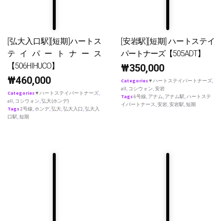
[弘大入口駅][短期]ハートス
[安岩駅][短期] ハートステイ
テイパートナース
パートナーズ【505ADT】
【506HIHUCO】
₩
350,000
₩
460,000
Categories
♥ ハートステイパートナーズ
,
all
,
コシウォン
,
安岩
Categories
♥ ハートステイパートナーズ
,
Tags
6号線
,
アナム
,
アナム駅
,
ハートステ
all
,
コシウォン
,
弘大(ホンデ)
イパートナース
,
安岩
,
安岩駅
,
短期
Tags
2号線
,
ホンデ
,
弘大
,
弘大入口
,
弘大入
口駅
,
短期