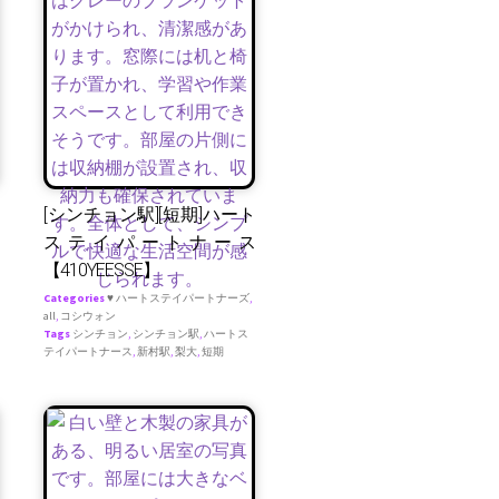
[シンチョン駅][短期]ハート
ステイパートナース
【410YEESSE】
Categories
♥ ハートステイパートナーズ
,
all
,
コシウォン
Tags
シンチョン
,
シンチョン駅
,
ハートス
テイパートナース
,
新村駅
,
梨大
,
短期