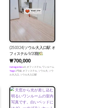
(25.03.24)ソウル大入口駅 オ
フィステル 9/20階
₩
700,000
Categories
all
,
オフィステル
,
ワンルーム
Tags
2号線
,
オフィステル
,
ソウル大
,
ソウ
ル大入口
,
ソウル大入口駅