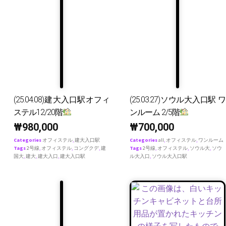
(25.04.08)建大入口駅オフィ
(25.03.27)ソウル大入口駅 ワ
ステル12/20階
ンルーム 2/5階
₩
980,000
₩
700,000
Categories
オフィステル
,
建大入口駅
Categories
all
,
オフィステル
,
ワンルーム
Tags
2号線
,
オフィステル
,
コングクデ
,
建
Tags
2号線
,
オフィステル
,
ソウル大
,
ソウ
国大
,
建大
,
建大入口
,
建大入口駅
ル大入口
,
ソウル大入口駅