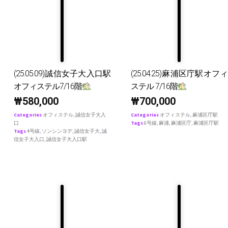
(25.05.09)誠信女子大入口駅
(25.04.25)麻浦区庁駅オフィ
オフィステル7/16階
ステル 7/16階
₩
580,000
₩
700,000
Categories
オフィステル
,
誠信女子大入
Categories
オフィステル
,
麻浦区庁駅
口
Tags
6号線
,
麻浦
,
麻浦区庁
,
麻浦区庁駅
Tags
4号線
,
ソンシンヨデ
,
誠信女子大
,
誠
信女子大入口
,
誠信女子大入口駅