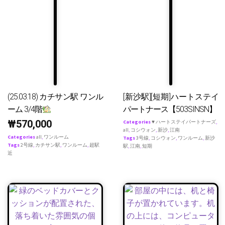
(25.03.18) カチサン駅 ワンル
[新沙駅][短期]ハートステイ
ーム 3/4階
パートナース【503SINSN】
₩
570,000
Categories
♥ ハートステイパートナーズ
,
all
,
コシウォン
,
新沙
,
江南
Categories
all
,
ワンルーム
Tags
3号線
,
コシウォン
,
ワンルーム
,
新沙
Tags
2号線
,
カチサン駅
,
ワンルーム
,
超駅
駅
,
江南
,
短期
近