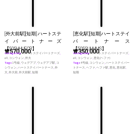
[外大前駅][短期] ハートステ
[恵化駅][短期]ハートステイ
イパートナーズ
パートナース
【505HHUFCR】
【505SUHHMS】
₩
570,000
₩
350,000
Categories
♥ ハートステイパートナーズ
,
Categories
♥ ハートステイパートナーズ
,
all
,
コシウォン
,
外大
all
,
コシウォン
,
恵化(ヘファ)
Tags
1号線
,
ウェデアプ
,
ウェデアプ駅
,
コ
Tags
4号線
,
コシウォン
,
ハートステイパー
シウォン
,
ハートステイパートナース
,
外
トナース
,
ヘファ
,
ヘファ駅
,
恵化
,
恵化駅
,
大
,
外大前
,
外大前駅
,
短期
短期