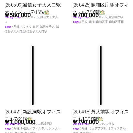
(25.05.09)誠信女子大入口駅
(25.04.25)麻浦区庁駅オフィ
オフィステル7/16階
ステル 7/16階
₩
580,000
₩
700,000
Categories
オフィステル
,
誠信女子大入
Categories
オフィステル
,
麻浦区庁駅
口
Tags
6号線
,
麻浦
,
麻浦区庁
,
麻浦区庁駅
Tags
4号線
,
ソンシンヨデ
,
誠信女子大
,
誠
信女子大入口
,
誠信女子大入口駅
(25.04.21)新設洞駅オフィス
(25.04.18) 外大前駅 オフィス
テル 7/21階
テル 10/18階
₩
1,000,000
₩
790,000
Categories
オフィステル
,
新設洞駅
Categories
オフィステル
,
外大
Tags
1号線
,
2号線
,
オフィステル
,
シンソル
Tags
1号線
,
ウェデアプ駅
,
オフィステル
,