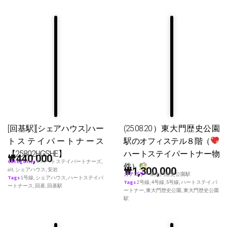
[回基駅][シェアハウス]ハー
(25.08.20）東大門歴史公園
トステイパートナース
駅のオフィステル８階（
【25802HGSHE】
ハートステイパートナー物
₩
440,000
Categories
♥ ハートステイパートナーズ
,
件）
₩
1,300,000
all
,
シェアハウス
,
安岩
カテゴリー
東大門歴史公園駅
Tags
1号線
,
シェアハウス
,
ハートステイパ
Tags
2号線
,
4号線
,
5号線
,
ハートステイ パ
ートナース
,
回基
,
回基駅
ートナー
,
東大門歴史公園
,
東大門歴史公園
駅