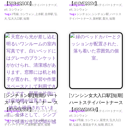
【503HISSOD】
【410YESSSY】
Categories
♥ ハートステイパートナーズ
,
Categories
♥ ハートステイパートナーズ
,
all
,
コシウォン
all
,
コシウォン
Tags
2号線
,
コシウォン
,
上水駅
,
合井駅
,
弘
Tags
シンチョン
,
シンチョン駅
,
ハートス
大
,
弘大入口駅
,
短期
テイパートナース
,
新村駅
,
梨大
,
短期
[シンチョン駅][短期]ハート
[ソンシン女大入口駅][短期]
ステイパートナース
ハートステイパートナース
【410YEESSE】
【49SWSWGH】
Categories
♥ ハートステイパートナーズ
,
Categories
♥ ハートステイパートナーズ
,
all
,
コシウォン
all
,
コシウォン
Tags
シンチョン
,
シンチョン駅
,
ハートス
Tags
2号線
,
コシウォン
,
延世大
,
弘大入口
テイパートナース
,
新村駅
,
梨大
,
短期
駅
,
弘益大
,
梨花女子大
,
短期
,
西江大