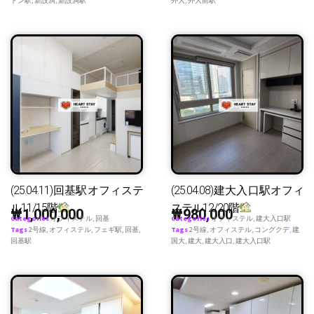
ドン駅
,
新設洞
,
新設洞駅
外大
,
外大前駅
(25.04.11)回基駅オフィステ
(25.04.08)建大入口駅オフィ
ル11/15階
ステル12/20階
₩
1,000,000
₩
980,000
Categories
オフィステル
,
回基
Categories
オフィステル
,
建大入口駅
Tags
2号線
,
オフィステル
,
フェギ駅
,
回基
,
Tags
2号線
,
オフィステル
,
コングクデ
,
建
回基駅
国大
,
建大
,
建大入口
,
建大入口駅