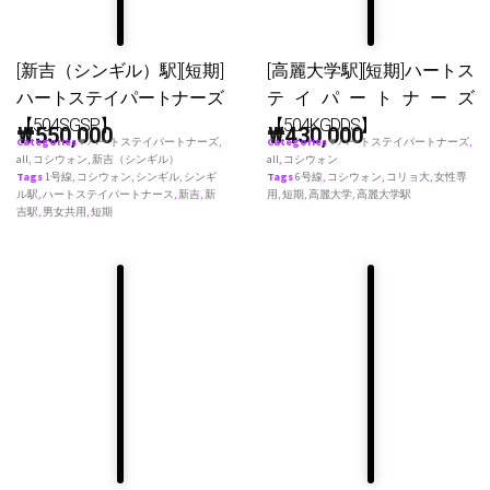
[新吉（シンギル）駅][短期]
[高麗大学駅][短期]ハートス
ハートステイパートナーズ
テイパートナーズ
【504SGSP】
【504KGDDS】
₩
550,000
₩
430,000
Categories
♥ ハートステイパートナーズ
,
Categories
♥ ハートステイパートナーズ
,
all
,
コシウォン
,
新吉（シンギル）
all
,
コシウォン
Tags
1号線
,
コシウォン
,
シンギル
,
シンギ
Tags
6号線
,
コシウォン
,
コリョ大
,
女性専
ル駅
,
ハートステイパートナース
,
新吉
,
新
用
,
短期
,
高麗大学
,
高麗大学駅
吉駅
,
男女共用
,
短期