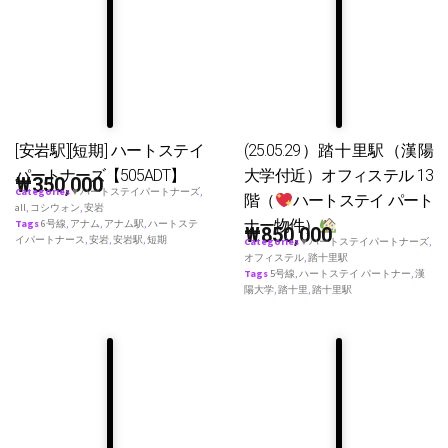
[安岩駅][短期] ハートステイ
(25.05.29）踏十里駅（漢陽
パートナーズ【505ADT】
大学付近）オフィステル 13
₩
350,000
Categories
♥ ハートステイパートナーズ
,
階（
ハートステイ パート
all
,
コシウォン
,
安岩
ナー物件）
Tags
6号線
,
アナム
,
アナム駅
,
ハートステ
₩
850,000
イパートナース
,
安岩
,
安岩駅
,
短期
Categories
♥ ハートステイパートナーズ
,
オフィステル
,
踏十里駅
Tags
5号線
,
ハートステイ パートナー
,
漢
陽大学
,
踏十里
,
踏十里駅