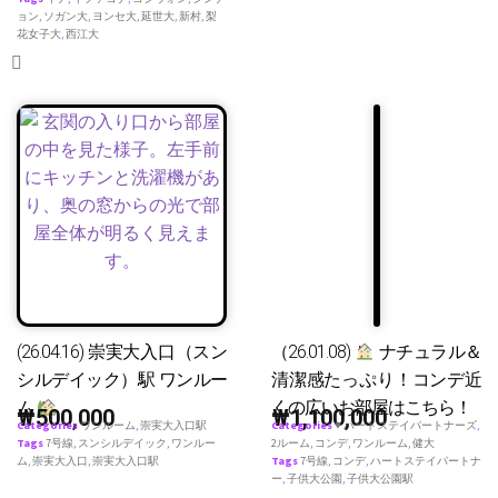
ョン
,
ソガン大
,
ヨンセ大
,
延世大
,
新村
,
梨
花女子大
,
西江大
(26.04.16) 崇実大入口（スン
（26.01.08)
ナチュラル＆
シルデイック）駅 ワンルー
清潔感たっぷり！コンデ近
ム
くの広いお部屋はこちら！
₩
500,000
₩
1,100,000
Categories
ワンルーム
,
崇実大入口駅
Categories
♥ ハートステイパートナーズ
,
Tags
7号線
,
スンシルデイック
,
ワンルー
2ルーム
,
コンデ
,
ワンルーム
,
健大
ム
,
崇実大入口
,
崇実大入口駅
Tags
7号線
,
コンデ
,
ハートステイパートナ
ー
,
子供大公園
,
子供大公園駅