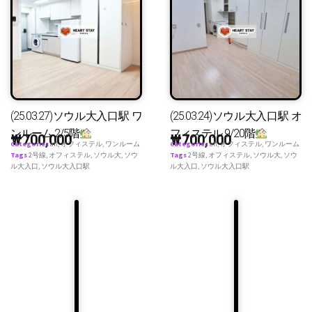
(25.03.27)ソウル大入口駅 ワ
(25.03.24)ソウル大入口駅 オ
ンルーム 2/5階
フィステル 9/20階
₩
700,000
₩
700,000
Categories
all
,
オフィステル
,
ワンルーム
Categories
all
,
オフィステル
,
ワンルーム
Tags
2号線
,
オフィステル
,
ソウル大
,
ソウ
Tags
2号線
,
オフィステル
,
ソウル大
,
ソウ
ル大入口
,
ソウル大入口駅
ル大入口
,
ソウル大入口駅