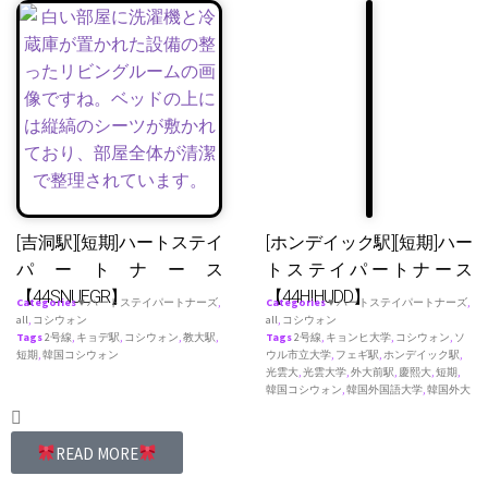
[吉洞駅][短期]ハートステイ
[ホンデイック駅][短期]ハー
パートナース
トステイパートナース
【44SNUEGR】
【44HIHUDD】
Categories
♥ ハートステイパートナーズ
,
Categories
♥ ハートステイパートナーズ
,
all
,
コシウォン
all
,
コシウォン
Tags
2号線
,
キョデ駅
,
コシウォン
,
教大駅
,
Tags
2号線
,
キョンヒ大学
,
コシウォン
,
ソ
短期
,
韓国コシウォン
ウル市立大学
,
フェギ駅
,
ホンデイック駅
,
光雲大
,
光雲大学
,
外大前駅
,
慶熙大
,
短期
,
韓国コシウォン
,
韓国外国語大学
,
韓国外大
READ MORE