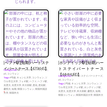
[へファ駅][短期]ハートステ
[ホンデイック駅][短期]ハー
イパートナース【47SKHS】
トステイパートナース
Categories
♥ ハートステイパートナーズ
,
all
,
コシウォン
【44HIHURD】
Categories
♥ ハートステイパートナーズ
,
Tags
4号線
,
キョンヒ大学
,
コシウォン
,
ソ
all
,
コシウォン
ウル市立大学
,
フェギ駅
,
ヘファ
,
ヘファ駅
,
Tags
2号線
,
キョンヒ大学
,
コシウォン
,
ソ
光雲大
,
光雲大学
,
外大前駅
,
恵化
,
恵化駅
,
ウル市立大学
,
フェギ駅
,
ホンデイック駅
,
慶熙大
,
短期
,
韓国コシウォン
,
韓国外国語
光雲大
,
光雲大学
,
外大前駅
,
慶熙大
,
短期
,
4
大学
,
韓国外大
韓国コシウォン
,
韓国外国語大学
,
韓国外大