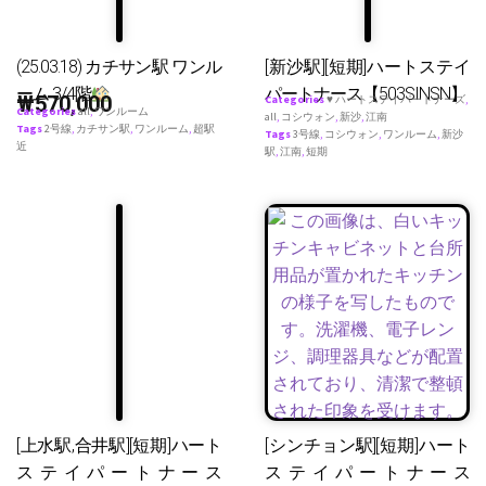
(25.03.18) カチサン駅 ワンル
[新沙駅][短期]ハートステイ
ーム 3/4階
パートナース【503SINSN】
₩
570,000
Categories
♥ ハートステイパートナーズ
,
Categories
all
,
ワンルーム
all
,
コシウォン
,
新沙
,
江南
Tags
2号線
,
カチサン駅
,
ワンルーム
,
超駅
Tags
3号線
,
コシウォン
,
ワンルーム
,
新沙
近
駅
,
江南
,
短期
[上水駅,合井駅][短期]ハート
[シンチョン駅][短期]ハート
ステイパートナース
ステイパートナース