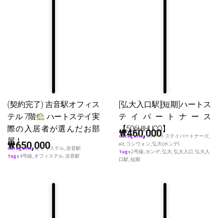
(契約完了) 吉音駅オフィス
[弘大入口駅][短期]ハートス
テル 7階
ハートステイ実
テイパートナース
際の入居者が選んだお部
【506HIHUCO】
₩
460,000
Categories
♥ ハートステイパートナーズ
,
屋！
₩
650,000
all
,
コシウォン
,
弘大(ホンデ)
Categories
オフィステル
,
吉音駅
Tags
2号線
,
ホンデ
,
弘大
,
弘大入口
,
弘大入
Tags
4号線
,
オフィステル
,
吉音駅
口駅
,
短期