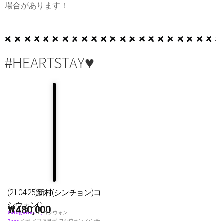
場合があります！
#HEARTSTAY♥
(21.04.25)新村(シンチョン)コ
シウォンC
₩
480,000
Categories
all
,
コシウォン
Tags
イデ
,
イファヨデ
,
コシウォン
,
シンチ