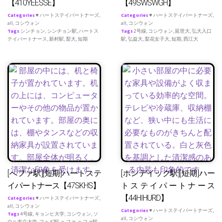
【410YEESSE】
【49SWSWGH】
Categories
♥ ハートステイパートナーズ
,
Categories
♥ ハートステイパートナーズ
,
all
,
コシウォン
all
,
コシウォン
Tags
シンチョン
,
シンチョン駅
,
ハートス
Tags
2号線
,
コシウォン
,
延世大
,
弘大入口
テイパートナース
,
新村駅
,
梨大
,
短期
駅
,
弘益大
,
梨花女子大
,
短期
,
西江大
[へファ駅][短期]ハートステ
[ホンデイック駅][短期]ハー
イパートナース【47SKHS】
トステイパートナース
【44HIHURD】
Categories
♥ ハートステイパートナーズ
,
all
,
コシウォン
Categories
♥ ハートステイパートナーズ
,
Tags
4号線
,
キョンヒ大学
,
コシウォン
,
ソ
all
,
コシウォン
ウル市立大学
,
フェギ駅
,
ヘファ
,
ヘファ駅
,