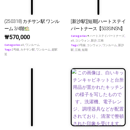
(25.03.18) カチサン駅 ワンル
[新沙駅][短期]ハートステイ
ーム 3/4階
パートナース【503SINSN】
₩
570,000
Categories
♥ ハートステイパートナーズ
,
all
,
コシウォン
,
新沙
,
江南
Categories
all
,
ワンルーム
Tags
3号線
,
コシウォン
,
ワンルーム
,
新沙
Tags
2号線
,
カチサン駅
,
ワンルーム
,
超駅
駅
,
江南
,
短期
近