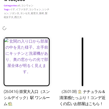
Categories
all
,
コシウォン
Tags
イデ
,
イファヨデ
,
コシウォン
,
シンチ
ョン
,
ソガン大
,
ヨンセ大
,
延世大
,
新村
,
梨
花女子大
,
西江大
(26.04.16) 崇実大入口（スン
（26.01.08)
ナチュラル＆
シルデイック）駅 ワンルー
清潔感たっぷり！コンデ近
ム
くの広いお部屋はこちら！