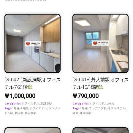
(25.04.21)新設洞駅オフィス
(25.04.18) 外大前駅 オフィス
テル 7/21階
テル 10/18階
₩
1,000,000
₩
790,000
Categories
オフィステル
,
新設洞駅
Categories
オフィステル
,
外大
Tags
1号線
,
2号線
,
オフィステル
,
シンソル
Tags
1号線
,
ウェデアプ駅
,
オフィステル
,
ドン駅
,
新設洞
,
新設洞駅
外大
,
外大前駅