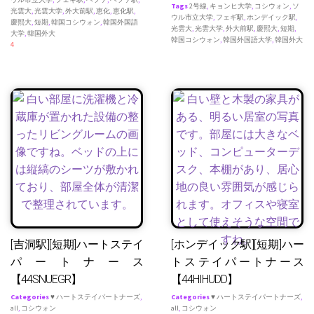
Tags
2号線
,
キョンヒ大学
,
コシウォン
,
ソ
光雲大
,
光雲大学
,
外大前駅
,
恵化
,
恵化駅
,
ウル市立大学
,
フェギ駅
,
ホンデイック駅
,
慶熙大
,
短期
,
韓国コシウォン
,
韓国外国語
光雲大
,
光雲大学
,
外大前駅
,
慶熙大
,
短期
,
大学
,
韓国外大
韓国コシウォン
,
韓国外国語大学
,
韓国外大
4
[吉洞駅][短期]ハートステイ
[ホンデイック駅][短期]ハー
パートナース
トステイパートナース
【44SNUEGR】
【44HIHUDD】
Categories
♥ ハートステイパートナーズ
,
Categories
♥ ハートステイパートナーズ
,
all
,
コシウォン
all
,
コシウォン