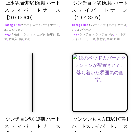
[上水駅,合井駅][短期]ハート
[シンチョン駅][短期]ハート
ステイパートナース
ステイパートナース
【503HISSOD】
【410YESSSY】
Categories
♥ ハートステイパートナーズ
,
Categories
♥ ハートステイパートナーズ
,
all
,
コシウォン
all
,
コシウォン
Tags
2号線
,
コシウォン
,
上水駅
,
合井駅
,
弘
Tags
シンチョン
,
シンチョン駅
,
ハートス
大
,
弘大入口駅
,
短期
テイパートナース
,
新村駅
,
梨大
,
短期
[シンチョン駅][短期]ハート
[ソンシン女大入口駅][短期]
ステイパートナース
ハートステイパートナース