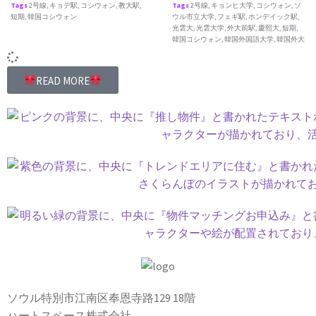
Tags
2号線
,
キョデ駅
,
コシウォン
,
教大駅
,
Tags
2号線
,
キョンヒ大学
,
コシウォン
,
ソ
短期
,
韓国コシウォン
ウル市立大学
,
フェギ駅
,
ホンデイック駅
,
光雲大
,
光雲大学
,
外大前駅
,
慶熙大
,
短期
,
韓国コシウォン
,
韓国外国語大学
,
韓国外大
READ MORE
ソウル特別市江南区奉恩寺路129 18階
ハートスペース株式会社