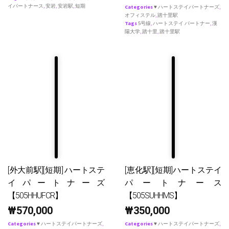
イパートナース
,
安岩
,
安岩駅
,
短期
Categories
♥ ハートステイパートナーズ
,
オフィステル
,
踏十里駅
Tags
5号線
,
ハートステイ パートナー
,
漢
陽大学
,
踏十里
,
踏十里駅
[外大前駅][短期] ハートステ
[恵化駅][短期]ハートステイ
イパートナーズ
パートナース
【505HHUFCR】
【505SUHHMS】
₩
570,000
₩
350,000
Categories
♥ ハートステイパートナーズ
,
Categories
♥ ハートステイパートナーズ
,