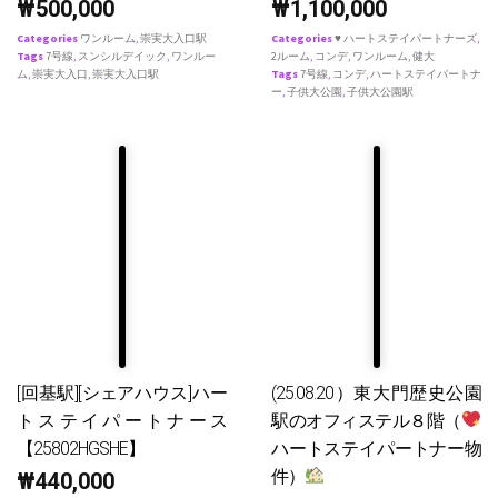
₩
500,000
₩
1,100,000
Categories
ワンルーム
,
崇実大入口駅
Categories
♥ ハートステイパートナーズ
,
Tags
7号線
,
スンシルデイック
,
ワンルー
2ルーム
,
コンデ
,
ワンルーム
,
健大
ム
,
崇実大入口
,
崇実大入口駅
Tags
7号線
,
コンデ
,
ハートステイパートナ
ー
,
子供大公園
,
子供大公園駅
[回基駅][シェアハウス]ハー
(25.08.20）東大門歴史公園
トステイパートナース
駅のオフィステル８階（
【25802HGSHE】
ハートステイパートナー物
件）
₩
440,000