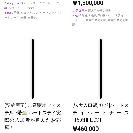
₩
1,300,000
Categories
♥ ハートステイパートナーズ
,
all
,
シェアハウス
,
安岩
カテゴリー
東大門歴史公園駅
Tags
1号線
,
シェアハウス
,
ハートステイパ
Tags
2号線
,
4号線
,
5号線
,
ハートステイ パ
ートナース
,
回基
,
回基駅
ートナー
,
東大門歴史公園
,
東大門歴史公園
駅
(契約完了) 吉音駅オフィス
[弘大入口駅][短期]ハートス
テル 7階
ハートステイ実
テイパートナース
際の入居者が選んだお部
【506HIHUCO】
屋！
₩
460,000