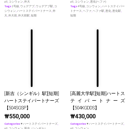
all
,
コシウォン
,
外大
all
,
コシウォン
,
恵化(ヘファ)
Tags
1号線
,
ウェデアプ
,
ウェデアプ駅
,
コ
Tags
4号線
,
コシウォン
,
ハートステイパー
シウォン
,
ハートステイパートナース
,
外
トナース
,
ヘファ
,
ヘファ駅
,
恵化
,
恵化駅
,
大
,
外大前
,
外大前駅
,
短期
短期
[新吉（シンギル）駅][短期]
[高麗大学駅][短期]ハートス
ハートステイパートナーズ
テイパートナーズ
【504SGSP】
【504KGDDS】
₩
550,000
₩
430,000
Categories
♥ ハートステイパートナーズ
,
Categories
♥ ハートステイパートナーズ
,
all
,
コシウォン
,
新吉（シンギル）
all
,
コシウォン