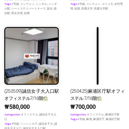
Tags
1号線
,
コシウォン
,
シンギル
,
シンギ
Tags
6号線
,
コシウォン
,
コリョ大
,
女性専
ル駅
,
ハートステイパートナース
,
新吉
,
新
用
,
短期
,
高麗大学
,
高麗大学駅
吉駅
,
男女共用
,
短期
(25.05.09)誠信女子大入口駅
(25.04.25)麻浦区庁駅オフィ
オフィステル7/16階
ステル 7/16階
₩
580,000
₩
700,000
Categories
オフィステル
,
誠信女子大入
Categories
オフィステル
,
麻浦区庁駅
口
Tags
6号線
,
麻浦
,
麻浦区庁
,
麻浦区庁駅
Tags
4号線
,
ソンシンヨデ
,
誠信女子大
,
誠
信女子大入口
,
誠信女子大入口駅