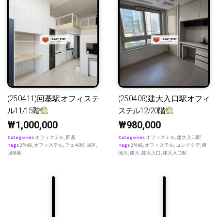
(25.04.11)回基駅オフィステ
(25.04.08)建大入口駅オフィ
ル11/15階
ステル12/20階
₩
1,000,000
₩
980,000
Categories
オフィステル
,
回基
Categories
オフィステル
,
建大入口駅
Tags
2号線
,
オフィステル
,
フェギ駅
,
回基
,
Tags
2号線
,
オフィステル
,
コングクデ
,
建
回基駅
国大
,
建大
,
建大入口
,
建大入口駅