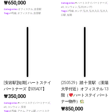
₩
650,000
Categories
♥ ハートステイパートナーズ
,
all
,
コシウォン
,
弘大(ホンデ)
Categories
オフィステル
,
吉音駅
Tags
2号線
,
ホンデ
,
弘大
,
弘大入口
,
弘大入
Tags
4号線
,
オフィステル
,
吉音駅
口駅
,
短期
[安岩駅][短期] ハートステイ
(25.05.29）踏十里駅（漢陽
パートナーズ【505ADT】
大学付近）オフィステル 13
階（
ハートステイ パート
₩
350,000
ナー物件）
Categories
♥ ハートステイパートナーズ
,
all
,
コシウォン
,
安岩
₩
850,000
Tags
6号線
,
アナム
,
アナム駅
,
ハートステ