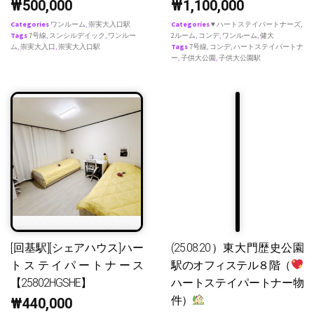
₩
500,000
₩
1,100,000
Categories
ワンルーム
,
崇実大入口駅
Categories
♥ ハートステイパートナーズ
,
Tags
7号線
,
スンシルデイック
,
ワンルー
2ルーム
,
コンデ
,
ワンルーム
,
健大
ム
,
崇実大入口
,
崇実大入口駅
Tags
7号線
,
コンデ
,
ハートステイパートナ
ー
,
子供大公園
,
子供大公園駅
[回基駅][シェアハウス]ハー
(25.08.20）東大門歴史公園
トステイパートナース
駅のオフィステル８階（
【25802HGSHE】
ハートステイパートナー物
件）
₩
440,000