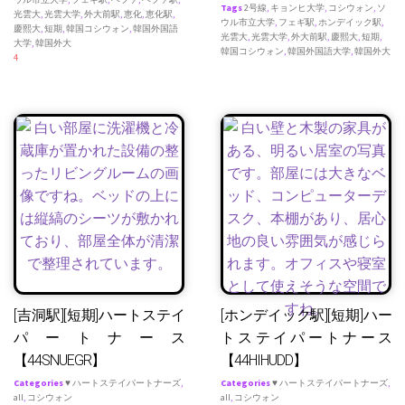
Tags
2号線
,
キョンヒ大学
,
コシウォン
,
ソ
光雲大
,
光雲大学
,
外大前駅
,
恵化
,
恵化駅
,
ウル市立大学
,
フェギ駅
,
ホンデイック駅
,
慶熙大
,
短期
,
韓国コシウォン
,
韓国外国語
光雲大
,
光雲大学
,
外大前駅
,
慶熙大
,
短期
,
大学
,
韓国外大
韓国コシウォン
,
韓国外国語大学
,
韓国外大
4
[吉洞駅][短期]ハートステイ
[ホンデイック駅][短期]ハー
パートナース
トステイパートナース
【44SNUEGR】
【44HIHUDD】
Categories
♥ ハートステイパートナーズ
,
Categories
♥ ハートステイパートナーズ
,
all
,
コシウォン
all
,
コシウォン