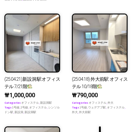
(25.04.21)新設洞駅オフィス
(25.04.18) 外大前駅 オフィス
テル 7/21階
テル 10/18階
₩
1,000,000
₩
790,000
Categories
オフィステル
,
新設洞駅
Categories
オフィステル
,
外大
Tags
1号線
,
2号線
,
オフィステル
,
シンソル
Tags
1号線
,
ウェデアプ駅
,
オフィステル
,
ドン駅
,
新設洞
,
新設洞駅
外大
,
外大前駅