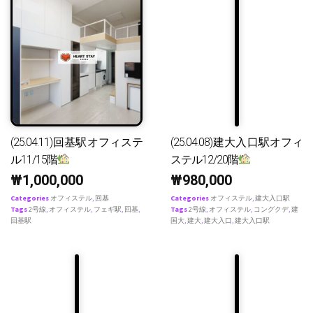
(25.04.11)回基駅オフィステ
(25.04.08)建大入口駅オフィ
ル11/15階
ステル12/20階
₩
1,000,000
₩
980,000
Categories
オフィステル
,
回基
Categories
オフィステル
,
建大入口駅
Tags
2号線
,
オフィステル
,
フェギ駅
,
回基
,
Tags
2号線
,
オフィステル
,
コングクデ
,
建
回基駅
国大
,
建大
,
建大入口
,
建大入口駅