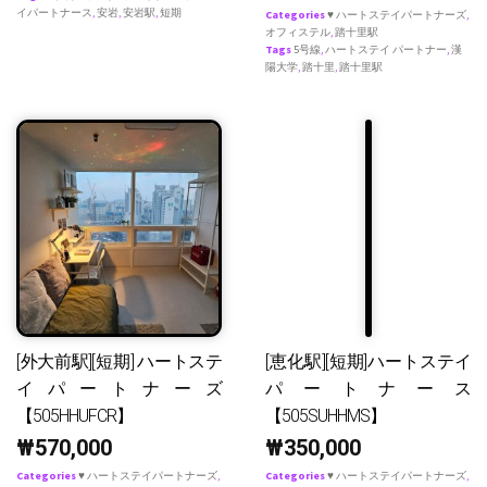
イパートナース
,
安岩
,
安岩駅
,
短期
Categories
♥ ハートステイパートナーズ
,
オフィステル
,
踏十里駅
Tags
5号線
,
ハートステイ パートナー
,
漢
陽大学
,
踏十里
,
踏十里駅
[外大前駅][短期] ハートステ
[恵化駅][短期]ハートステイ
イパートナーズ
パートナース
【505HHUFCR】
【505SUHHMS】
₩
570,000
₩
350,000
Categories
♥ ハートステイパートナーズ
,
Categories
♥ ハートステイパートナーズ
,