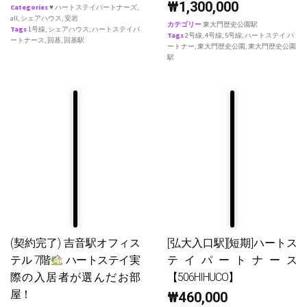
₩
1,300,000
Categories
♥ ハートステイパートナーズ
,
all
,
シェアハウス
,
安岩
カテゴリー
東大門歴史公園駅
Tags
1号線
,
シェアハウス
,
ハートステイパ
Tags
2号線
,
4号線
,
5号線
,
ハートステイ パ
ートナース
,
回基
,
回基駅
ートナー
,
東大門歴史公園
,
東大門歴史公園
駅
(契約完了) 吉音駅オフィス
[弘大入口駅][短期]ハートス
テル 7階
ハートステイ実
テイパートナース
際の入居者が選んだお部
【506HIHUCO】
屋！
₩
460,000