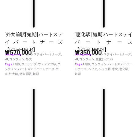
[外大前駅][短期] ハートステ
[恵化駅][短期]ハートステイ
イパートナーズ
パートナース
【505HHUFCR】
【505SUHHMS】
₩
570,000
₩
350,000
Categories
♥ ハートステイパートナーズ
,
Categories
♥ ハートステイパートナーズ
,
all
,
コシウォン
,
外大
all
,
コシウォン
,
恵化(ヘファ)
Tags
1号線
,
ウェデアプ
,
ウェデアプ駅
,
コ
Tags
4号線
,
コシウォン
,
ハートステイパー
シウォン
,
ハートステイパートナース
,
外
トナース
,
ヘファ
,
ヘファ駅
,
恵化
,
恵化駅
,
大
,
外大前
,
外大前駅
,
短期
短期