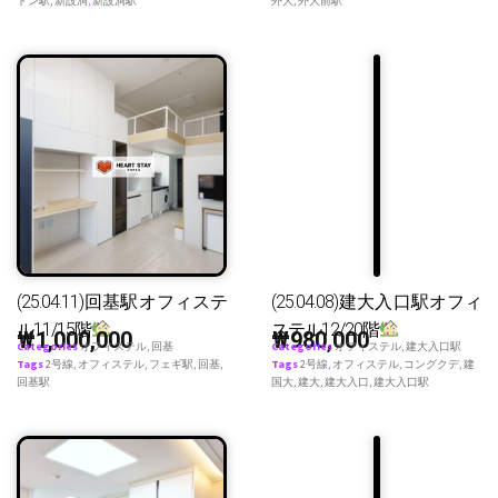
ドン駅
,
新設洞
,
新設洞駅
外大
,
外大前駅
(25.04.11)回基駅オフィステ
(25.04.08)建大入口駅オフィ
ル11/15階
ステル12/20階
₩
1,000,000
₩
980,000
Categories
オフィステル
,
回基
Categories
オフィステル
,
建大入口駅
Tags
2号線
,
オフィステル
,
フェギ駅
,
回基
,
Tags
2号線
,
オフィステル
,
コングクデ
,
建
回基駅
国大
,
建大
,
建大入口
,
建大入口駅