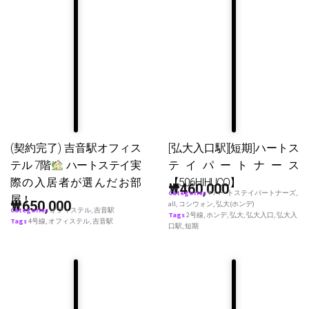
(契約完了) 吉音駅オフィス
[弘大入口駅][短期]ハートス
テル 7階
ハートステイ実
テイパートナース
際の入居者が選んだお部
【506HIHUCO】
₩
460,000
Categories
♥ ハートステイパートナーズ
,
屋！
₩
650,000
all
,
コシウォン
,
弘大(ホンデ)
Categories
オフィステル
,
吉音駅
Tags
2号線
,
ホンデ
,
弘大
,
弘大入口
,
弘大入
Tags
4号線
,
オフィステル
,
吉音駅
口駅
,
短期