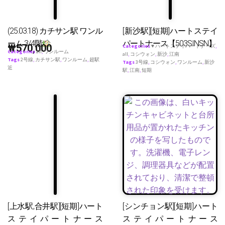
(25.03.18) カチサン駅 ワンル
[新沙駅][短期]ハートステイ
ーム 3/4階
パートナース【503SINSN】
₩
570,000
Categories
♥ ハートステイパートナーズ
,
Categories
all
,
ワンルーム
all
,
コシウォン
,
新沙
,
江南
Tags
2号線
,
カチサン駅
,
ワンルーム
,
超駅
Tags
3号線
,
コシウォン
,
ワンルーム
,
新沙
近
駅
,
江南
,
短期
[上水駅,合井駅][短期]ハート
[シンチョン駅][短期]ハート
ステイパートナース
ステイパートナース