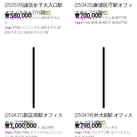
(25.05.09)誠信女子大入口駅
(25.04.25)麻浦区庁駅オフィ
オフィステル7/16階
ステル 7/16階
₩
580,000
₩
700,000
Categories
オフィステル
,
誠信女子大入
Categories
オフィステル
,
麻浦区庁駅
口
Tags
6号線
,
麻浦
,
麻浦区庁
,
麻浦区庁駅
Tags
4号線
,
ソンシンヨデ
,
誠信女子大
,
誠
信女子大入口
,
誠信女子大入口駅
(25.04.21)新設洞駅オフィス
(25.04.18) 外大前駅 オフィス
テル 7/21階
テル 10/18階
₩
1,000,000
₩
790,000
Categories
オフィステル
,
新設洞駅
Categories
オフィステル
,
外大
Tags
1号線
,
2号線
,
オフィステル
,
シンソル
Tags
1号線
,
ウェデアプ駅
,
オフィステル
,