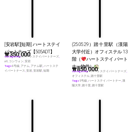
[安岩駅][短期] ハートステイ
(25.05.29）踏十里駅（漢陽
パートナーズ【505ADT】
大学付近）オフィステル 13
₩
350,000
Categories
♥ ハートステイパートナーズ
,
階（
ハートステイ パート
all
,
コシウォン
,
安岩
ナー物件）
Tags
6号線
,
アナム
,
アナム駅
,
ハートステ
₩
850,000
イパートナース
,
安岩
,
安岩駅
,
短期
Categories
♥ ハートステイパートナーズ
,
オフィステル
,
踏十里駅
Tags
5号線
,
ハートステイ パートナー
,
漢
陽大学
,
踏十里
,
踏十里駅