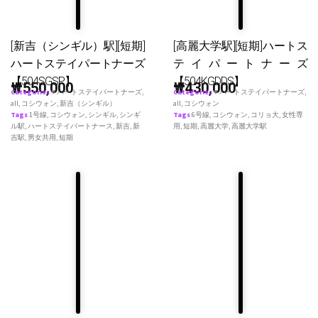
[新吉（シンギル）駅][短期]
[高麗大学駅][短期]ハートス
ハートステイパートナーズ
テイパートナーズ
【504SGSP】
【504KGDDS】
₩
550,000
₩
430,000
Categories
♥ ハートステイパートナーズ
,
Categories
♥ ハートステイパートナーズ
,
all
,
コシウォン
,
新吉（シンギル）
all
,
コシウォン
Tags
1号線
,
コシウォン
,
シンギル
,
シンギ
Tags
6号線
,
コシウォン
,
コリョ大
,
女性専
ル駅
,
ハートステイパートナース
,
新吉
,
新
用
,
短期
,
高麗大学
,
高麗大学駅
吉駅
,
男女共用
,
短期