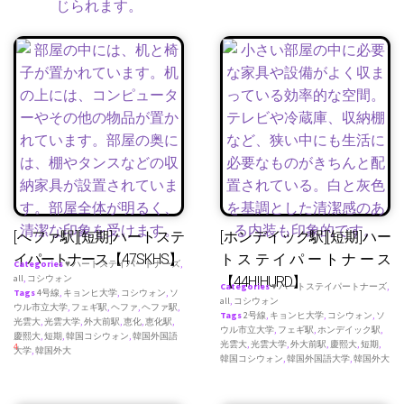
[へファ駅][短期]ハートステ
[ホンデイック駅][短期]ハー
イパートナース【47SKHS】
トステイパートナース
Categories
♥ ハートステイパートナーズ
,
all
,
コシウォン
【44HIHURD】
Categories
♥ ハートステイパートナーズ
,
Tags
4号線
,
キョンヒ大学
,
コシウォン
,
ソ
all
,
コシウォン
ウル市立大学
,
フェギ駅
,
ヘファ
,
ヘファ駅
,
Tags
2号線
,
キョンヒ大学
,
コシウォン
,
ソ
光雲大
,
光雲大学
,
外大前駅
,
恵化
,
恵化駅
,
ウル市立大学
,
フェギ駅
,
ホンデイック駅
,
慶熙大
,
短期
,
韓国コシウォン
,
韓国外国語
光雲大
,
光雲大学
,
外大前駅
,
慶熙大
,
短期
,
4
大学
,
韓国外大
韓国コシウォン
,
韓国外国語大学
,
韓国外大