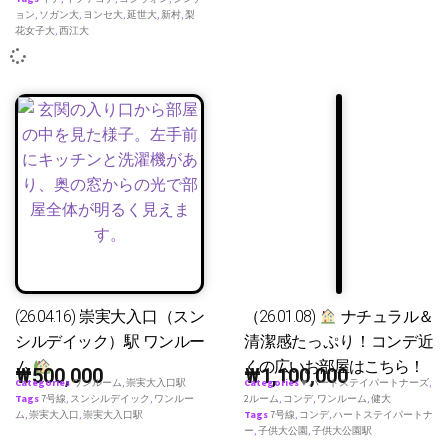
ョン
,
ソガン大
,
ヨンセ大
,
延世大
,
新村
,
梨
花女子大
,
西江大
(26.04.16) 崇実大入口（スン
（26.01.08)
ナチュラル＆
シルデイック）駅 ワンルー
清潔感たっぷり！コンデ近
ム
くの広いお部屋はこちら！
₩
500,000
₩
1,100,000
Categories
ワンルーム
,
崇実大入口駅
Categories
♥ ハートステイパートナーズ
,
Tags
7号線
,
スンシルデイック
,
ワンルー
2ルーム
,
コンデ
,
ワンルーム
,
健大
ム
,
崇実大入口
,
崇実大入口駅
Tags
7号線
,
コンデ
,
ハートステイパートナ
ー
,
子供大公園
,
子供大公園駅