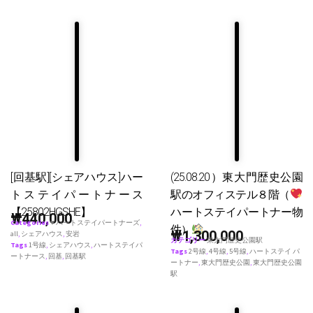
[回基駅][シェアハウス]ハー
(25.08.20）東大門歴史公園
トステイパートナース
駅のオフィステル８階（
【25802HGSHE】
ハートステイパートナー物
₩
440,000
Categories
♥ ハートステイパートナーズ
,
件）
₩
1,300,000
all
,
シェアハウス
,
安岩
カテゴリー
東大門歴史公園駅
Tags
1号線
,
シェアハウス
,
ハートステイパ
Tags
2号線
,
4号線
,
5号線
,
ハートステイ パ
ートナース
,
回基
,
回基駅
ートナー
,
東大門歴史公園
,
東大門歴史公園
駅