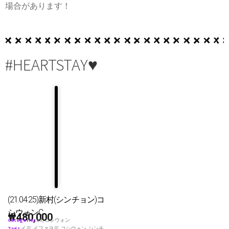
場合があります！
#HEARTSTAY♥
(21.04.25)新村(シンチョン)コ
シウォンC
₩
480,000
Categories
all
,
コシウォン
Tags
イデ
,
イファヨデ
,
コシウォン
,
シンチ