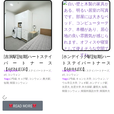
[吉洞駅][短期]ハートステイ
[ホンデイック駅][短期]ハー
パートナース
トステイパートナース
【44SNUEGR】
【44HIHUDD】
Categories
♥ ハートステイパートナーズ
,
Categories
♥ ハートステイパートナーズ
,
all
,
コシウォン
all
,
コシウォン
Tags
2号線
,
キョデ駅
,
コシウォン
,
教大駅
,
Tags
2号線
,
キョンヒ大学
,
コシウォン
,
ソ
短期
,
韓国コシウォン
ウル市立大学
,
フェギ駅
,
ホンデイック駅
,
光雲大
,
光雲大学
,
外大前駅
,
慶熙大
,
短期
,
韓国コシウォン
,
韓国外国語大学
,
韓国外大
READ MORE