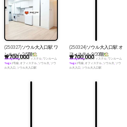
(25.03.27)ソウル大入口駅 ワ
(25.03.24)ソウル大入口駅 オ
ンルーム 2/5階
フィステル 9/20階
₩
700,000
₩
700,000
Categories
all
,
オフィステル
,
ワンルーム
Categories
all
,
オフィステル
,
ワンルーム
Tags
2号線
,
オフィステル
,
ソウル大
,
ソウ
Tags
2号線
,
オフィステル
,
ソウル大
,
ソウ
ル大入口
,
ソウル大入口駅
ル大入口
,
ソウル大入口駅