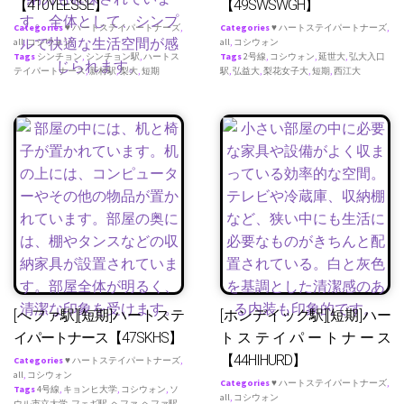
【410YEESSE】
【49SWSWGH】
Categories
♥ ハートステイパートナーズ
,
Categories
♥ ハートステイパートナーズ
,
all
,
コシウォン
all
,
コシウォン
Tags
シンチョン
,
シンチョン駅
,
ハートス
Tags
2号線
,
コシウォン
,
延世大
,
弘大入口
テイパートナース
,
新村駅
,
梨大
,
短期
駅
,
弘益大
,
梨花女子大
,
短期
,
西江大
[へファ駅][短期]ハートステ
[ホンデイック駅][短期]ハー
イパートナース【47SKHS】
トステイパートナース
【44HIHURD】
Categories
♥ ハートステイパートナーズ
,
all
,
コシウォン
Categories
♥ ハートステイパートナーズ
,
Tags
4号線
,
キョンヒ大学
,
コシウォン
,
ソ
all
,
コシウォン
ウル市立大学
,
フェギ駅
,
ヘファ
,
ヘファ駅
,