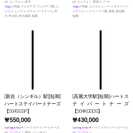
all
,
コシウォン
,
外大
all
,
コシウォン
,
恵化(ヘファ)
Tags
1号線
,
ウェデアプ
,
ウェデアプ駅
,
コ
Tags
4号線
,
コシウォン
,
ハートステイパー
シウォン
,
ハートステイパートナース
,
外
トナース
,
ヘファ
,
ヘファ駅
,
恵化
,
恵化駅
,
大
,
外大前
,
外大前駅
,
短期
短期
[新吉（シンギル）駅][短期]
[高麗大学駅][短期]ハートス
ハートステイパートナーズ
テイパートナーズ
【504SGSP】
【504KGDDS】
₩
550,000
₩
430,000
Categories
♥ ハートステイパートナーズ
,
Categories
♥ ハートステイパートナーズ
,
all
,
コシウォン
,
新吉（シンギル）
all
,
コシウォン