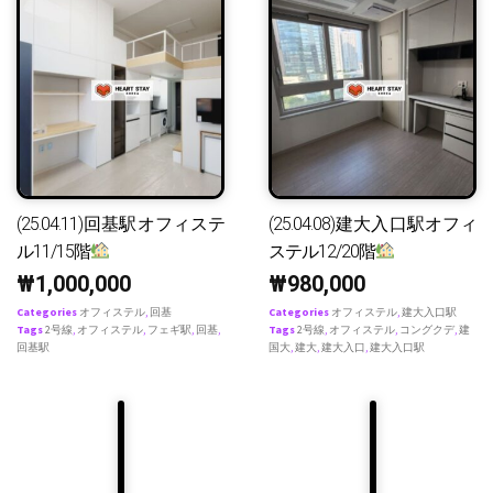
(25.04.11)回基駅オフィステ
(25.04.08)建大入口駅オフィ
ル11/15階
ステル12/20階
₩
1,000,000
₩
980,000
Categories
オフィステル
,
回基
Categories
オフィステル
,
建大入口駅
Tags
2号線
,
オフィステル
,
フェギ駅
,
回基
,
Tags
2号線
,
オフィステル
,
コングクデ
,
建
回基駅
国大
,
建大
,
建大入口
,
建大入口駅