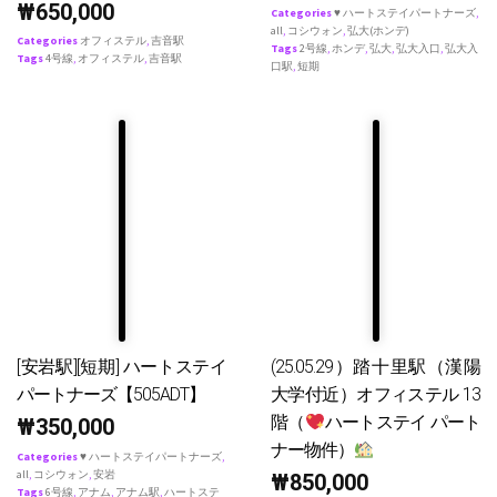
₩
650,000
Categories
♥ ハートステイパートナーズ
,
all
,
コシウォン
,
弘大(ホンデ)
Categories
オフィステル
,
吉音駅
Tags
2号線
,
ホンデ
,
弘大
,
弘大入口
,
弘大入
Tags
4号線
,
オフィステル
,
吉音駅
口駅
,
短期
[安岩駅][短期] ハートステイ
(25.05.29）踏十里駅（漢陽
パートナーズ【505ADT】
大学付近）オフィステル 13
階（
ハートステイ パート
₩
350,000
ナー物件）
Categories
♥ ハートステイパートナーズ
,
all
,
コシウォン
,
安岩
₩
850,000
Tags
6号線
,
アナム
,
アナム駅
,
ハートステ