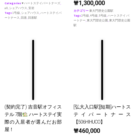
₩
1,300,000
Categories
♥ ハートステイパートナーズ
,
all
,
シェアハウス
,
安岩
カテゴリー
東大門歴史公園駅
Tags
1号線
,
シェアハウス
,
ハートステイパ
Tags
2号線
,
4号線
,
5号線
,
ハートステイ パ
ートナース
,
回基
,
回基駅
ートナー
,
東大門歴史公園
,
東大門歴史公園
駅
(契約完了) 吉音駅オフィス
[弘大入口駅][短期]ハートス
テル 7階
ハートステイ実
テイパートナース
際の入居者が選んだお部
【506HIHUCO】
屋！
₩
460,000