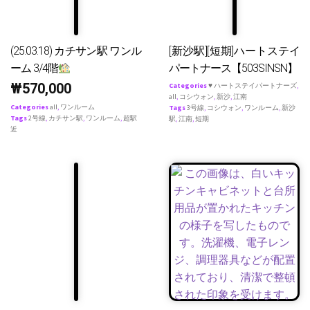
(25.03.18) カチサン駅 ワンル
[新沙駅][短期]ハートステイ
ーム 3/4階
パートナース【503SINSN】
₩
570,000
Categories
♥ ハートステイパートナーズ
,
all
,
コシウォン
,
新沙
,
江南
Categories
all
,
ワンルーム
Tags
3号線
,
コシウォン
,
ワンルーム
,
新沙
Tags
2号線
,
カチサン駅
,
ワンルーム
,
超駅
駅
,
江南
,
短期
近