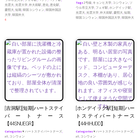
Tags
2号線
,
キョンヒ大学
,
コシウォン
,
ソ
光雲大
,
光雲大学
,
外大前駅
,
恵化
,
恵化駅
,
ウル市立大学
,
フェギ駅
,
ホンデイック駅
,
慶熙大
,
短期
,
韓国コシウォン
,
韓国外国語
光雲大
,
光雲大学
,
外大前駅
,
慶熙大
,
短期
,
大学
,
韓国外大
韓国コシウォン
,
韓国外国語大学
,
韓国外大
4
[吉洞駅][短期]ハートステイ
[ホンデイック駅][短期]ハー
パートナース
トステイパートナース
【44SNUEGR】
【44HIHUDD】
Categories
♥ ハートステイパートナーズ
,
Categories
♥ ハートステイパートナーズ
,
all
,
コシウォン
all
,
コシウォン