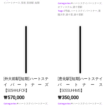
イパートナース
,
安岩
,
安岩駅
,
短期
Categories
♥ ハートステイパートナーズ
,
オフィステル
,
踏十里駅
Tags
5号線
,
ハートステイ パートナー
,
漢
陽大学
,
踏十里
,
踏十里駅
[外大前駅][短期] ハートステ
[恵化駅][短期]ハートステイ
イパートナーズ
パートナース
【505HHUFCR】
【505SUHHMS】
₩
570,000
₩
350,000
Categories
♥ ハートステイパートナーズ
,
Categories
♥ ハートステイパートナーズ
,