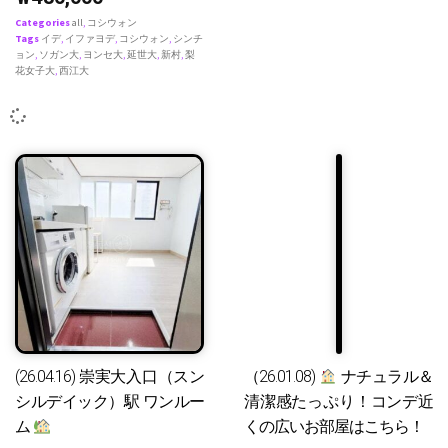
Categories
all
,
コシウォン
Tags
イデ
,
イファヨデ
,
コシウォン
,
シンチ
ョン
,
ソガン大
,
ヨンセ大
,
延世大
,
新村
,
梨
花女子大
,
西江大
(26.04.16) 崇実大入口（スン
（26.01.08)
ナチュラル＆
シルデイック）駅 ワンルー
清潔感たっぷり！コンデ近
ム
くの広いお部屋はこちら！