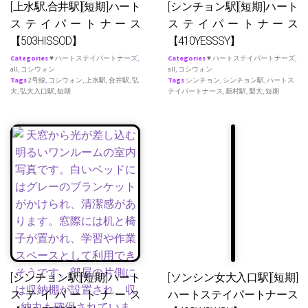
[上水駅,合井駅][短期]ハート
[シンチョン駅][短期]ハート
ステイパートナース
ステイパートナース
【503HISSOD】
【410YESSSY】
Categories
♥ ハートステイパートナーズ
,
Categories
♥ ハートステイパートナーズ
,
all
,
コシウォン
all
,
コシウォン
Tags
2号線
,
コシウォン
,
上水駅
,
合井駅
,
弘
Tags
シンチョン
,
シンチョン駅
,
ハートス
大
,
弘大入口駅
,
短期
テイパートナース
,
新村駅
,
梨大
,
短期
[シンチョン駅][短期]ハート
[ソンシン女大入口駅][短期]
ステイパートナース
ハートステイパートナース