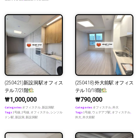
(25.04.21)新設洞駅オフィス
(25.04.18) 外大前駅 オフィス
テル 7/21階
テル 10/18階
₩
1,000,000
₩
790,000
Categories
オフィステル
,
新設洞駅
Categories
オフィステル
,
外大
Tags
1号線
,
2号線
,
オフィステル
,
シンソル
Tags
1号線
,
ウェデアプ駅
,
オフィステル
,
ドン駅
,
新設洞
,
新設洞駅
外大
,
外大前駅