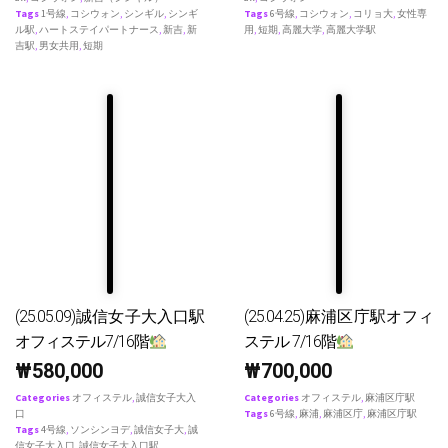
Tags
1号線
,
コシウォン
,
シンギル
,
シンギ
Tags
6号線
,
コシウォン
,
コリョ大
,
女性専
ル駅
,
ハートステイパートナース
,
新吉
,
新
用
,
短期
,
高麗大学
,
高麗大学駅
吉駅
,
男女共用
,
短期
(25.05.09)誠信女子大入口駅
(25.04.25)麻浦区庁駅オフィ
オフィステル7/16階
ステル 7/16階
₩
580,000
₩
700,000
Categories
オフィステル
,
誠信女子大入
Categories
オフィステル
,
麻浦区庁駅
口
Tags
6号線
,
麻浦
,
麻浦区庁
,
麻浦区庁駅
Tags
4号線
,
ソンシンヨデ
,
誠信女子大
,
誠
信女子大入口
,
誠信女子大入口駅