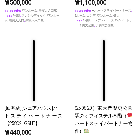
₩
500,000
₩
1,100,000
Categories
ワンルーム
,
崇実大入口駅
Categories
♥ ハートステイパートナーズ
,
Tags
7号線
,
スンシルデイック
,
ワンルー
2ルーム
,
コンデ
,
ワンルーム
,
健大
ム
,
崇実大入口
,
崇実大入口駅
Tags
7号線
,
コンデ
,
ハートステイパートナ
ー
,
子供大公園
,
子供大公園駅
[回基駅][シェアハウス]ハー
(25.08.20）東大門歴史公園
トステイパートナース
駅のオフィステル８階（
【25802HGSHE】
ハートステイパートナー物
件）
₩
440,000