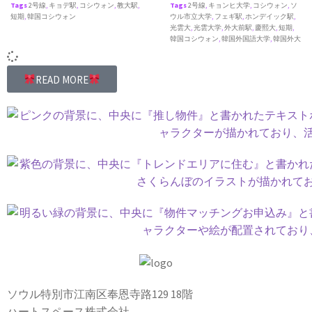
Tags
2号線
,
キョデ駅
,
コシウォン
,
教大駅
,
Tags
2号線
,
キョンヒ大学
,
コシウォン
,
ソ
短期
,
韓国コシウォン
ウル市立大学
,
フェギ駅
,
ホンデイック駅
,
光雲大
,
光雲大学
,
外大前駅
,
慶熙大
,
短期
,
韓国コシウォン
,
韓国外国語大学
,
韓国外大
READ MORE
ソウル特別市江南区奉恩寺路129 18階
ハートスペース株式会社