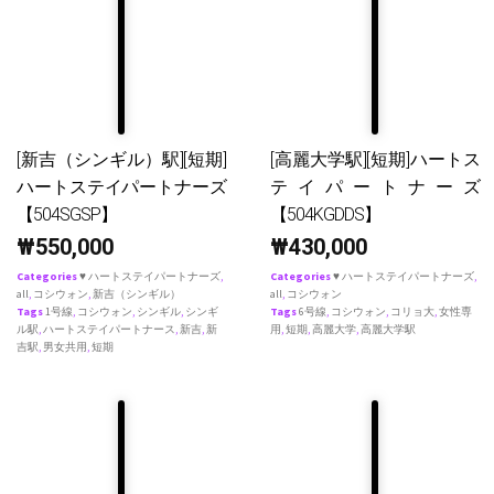
[新吉（シンギル）駅][短期]
[高麗大学駅][短期]ハートス
ハートステイパートナーズ
テイパートナーズ
【504SGSP】
【504KGDDS】
₩
550,000
₩
430,000
Categories
♥ ハートステイパートナーズ
,
Categories
♥ ハートステイパートナーズ
,
all
,
コシウォン
,
新吉（シンギル）
all
,
コシウォン
Tags
1号線
,
コシウォン
,
シンギル
,
シンギ
Tags
6号線
,
コシウォン
,
コリョ大
,
女性専
ル駅
,
ハートステイパートナース
,
新吉
,
新
用
,
短期
,
高麗大学
,
高麗大学駅
吉駅
,
男女共用
,
短期