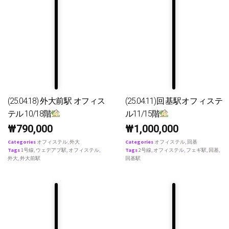
(25.04.18) 外大前駅 オフィス
(25.04.11)回基駅オフィステ
テル 10/18階
ル11/15階
₩
790,000
₩
1,000,000
Categories
オフィステル
,
外大
Categories
オフィステル
,
回基
Tags
1号線
,
ウェデアプ駅
,
オフィステル
,
Tags
2号線
,
オフィステル
,
フェギ駅
,
回基
,
外大
,
外大前駅
回基駅