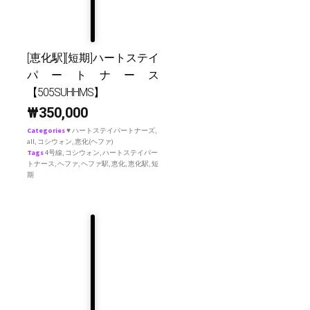
[恵化駅][短期]ハートステイ
パートナース
【505SUHHMS】
₩
350,000
Categories
♥ ハートステイパートナーズ
,
all
,
コシウォン
,
恵化(ヘファ)
Tags
4号線
,
コシウォン
,
ハートステイパー
トナース
,
ヘファ
,
ヘファ駅
,
恵化
,
恵化駅
,
短
期