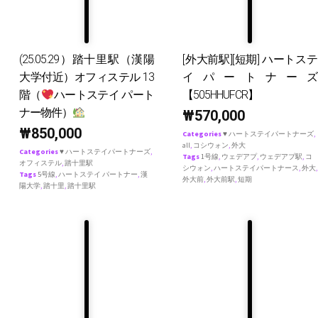
(25.05.29）踏十里駅（漢陽
[外大前駅][短期] ハートステ
大学付近）オフィステル 13
イパートナーズ
階（
ハートステイ パート
【505HHUFCR】
ナー物件）
₩
570,000
₩
850,000
Categories
♥ ハートステイパートナーズ
,
all
,
コシウォン
,
外大
Categories
♥ ハートステイパートナーズ
,
Tags
1号線
,
ウェデアプ
,
ウェデアプ駅
,
コ
オフィステル
,
踏十里駅
シウォン
,
ハートステイパートナース
,
外大
,
Tags
5号線
,
ハートステイ パートナー
,
漢
外大前
,
外大前駅
,
短期
陽大学
,
踏十里
,
踏十里駅