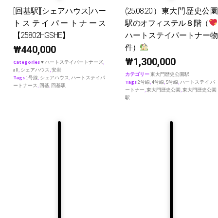
[回基駅][シェアハウス]ハー
(25.08.20）東大門歴史公園
トステイパートナース
駅のオフィステル８階（
【25802HGSHE】
ハートステイパートナー物
件）
₩
440,000
₩
1,300,000
Categories
♥ ハートステイパートナーズ
,
all
,
シェアハウス
,
安岩
カテゴリー
東大門歴史公園駅
Tags
1号線
,
シェアハウス
,
ハートステイパ
Tags
2号線
,
4号線
,
5号線
,
ハートステイ パ
ートナース
,
回基
,
回基駅
ートナー
,
東大門歴史公園
,
東大門歴史公園
駅