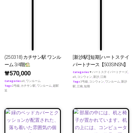
(25.03.18) カチサン駅 ワンル
[新沙駅][短期]ハートステイ
ーム 3/4階
パートナース【503SINSN】
₩
570,000
Categories
♥ ハートステイパートナーズ
,
all
,
コシウォン
,
新沙
,
江南
Categories
all
,
ワンルーム
Tags
3号線
,
コシウォン
,
ワンルーム
,
新沙
Tags
2号線
,
カチサン駅
,
ワンルーム
,
超駅
駅
,
江南
,
短期
近