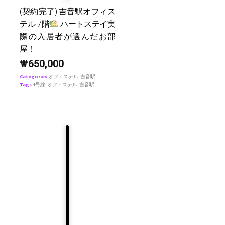
(契約完了) 吉音駅オフィス
テル 7階
ハートステイ実
際の入居者が選んだお部
屋！
₩
650,000
Categories
オフィステル
,
吉音駅
Tags
4号線
,
オフィステル
,
吉音駅