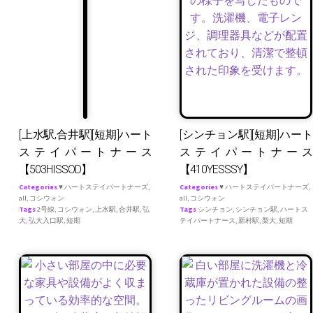
[上水駅,合井駅][短期]ハート
[シンチョン駅][短期]ハート
ステイパートナース
ステイパートナース
【503HISSOD】
【410YESSSY】
Categories
♥ ハートステイパートナーズ
,
Categories
♥ ハートステイパートナーズ
,
all
,
コシウォン
all
,
コシウォン
Tags
2号線
,
コシウォン
,
上水駅
,
合井駅
,
弘
Tags
シンチョン
,
シンチョン駅
,
ハートス
大
,
弘大入口駅
,
短期
テイパートナース
,
新村駅
,
梨大
,
短期