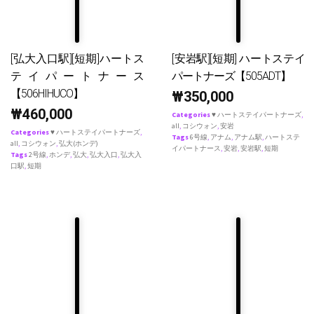
[弘大入口駅][短期]ハートス
[安岩駅][短期] ハートステイ
テイパートナース
パートナーズ【505ADT】
【506HIHUCO】
₩
350,000
₩
460,000
Categories
♥ ハートステイパートナーズ
,
all
,
コシウォン
,
安岩
Categories
♥ ハートステイパートナーズ
,
Tags
6号線
,
アナム
,
アナム駅
,
ハートステ
all
,
コシウォン
,
弘大(ホンデ)
イパートナース
,
安岩
,
安岩駅
,
短期
Tags
2号線
,
ホンデ
,
弘大
,
弘大入口
,
弘大入
口駅
,
短期