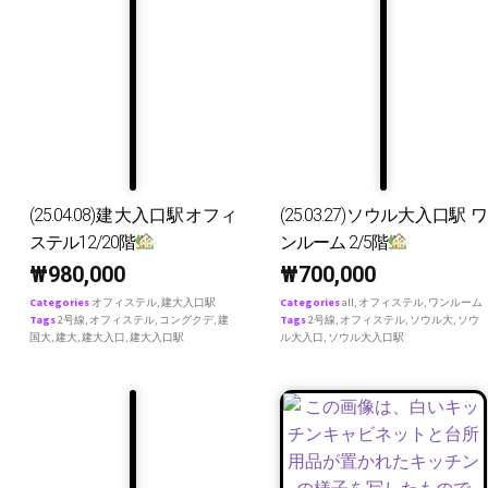
(25.04.08)建大入口駅オフィ
(25.03.27)ソウル大入口駅 ワ
ステル12/20階
ンルーム 2/5階
₩
980,000
₩
700,000
Categories
オフィステル
,
建大入口駅
Categories
all
,
オフィステル
,
ワンルーム
Tags
2号線
,
オフィステル
,
コングクデ
,
建
Tags
2号線
,
オフィステル
,
ソウル大
,
ソウ
国大
,
建大
,
建大入口
,
建大入口駅
ル大入口
,
ソウル大入口駅