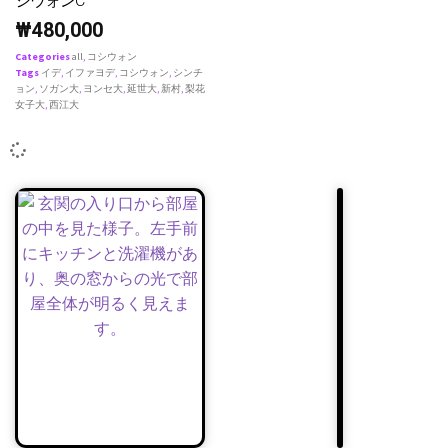
シウォンC
₩
480,000
Categories
all
,
コシウォン
Tags
イデ
,
イファヨデ
,
コシウォン
,
シンチ
ョン
,
ソガン大
,
ヨンセ大
,
延世大
,
新村
,
梨花
女子大
,
西江大