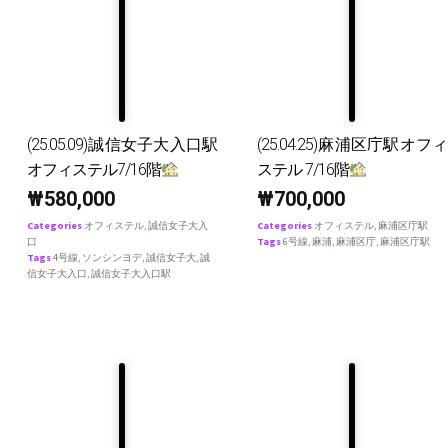
(25.05.09)誠信女子大入口駅
(25.04.25)麻浦区庁駅オフィ
オフィステル7/16階
ステル 7/16階
₩
580,000
₩
700,000
Categories
オフィステル
,
誠信女子大入
Categories
オフィステル
,
麻浦区庁駅
口
Tags
6号線
,
麻浦
,
麻浦区庁
,
麻浦区庁駅
Tags
4号線
,
ソンシンヨデ
,
誠信女子大
,
誠
信女子大入口
,
誠信女子大入口駅