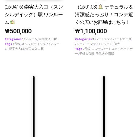
(26.04.16) 崇実大入口（スン
（26.01.08)
ナチュラル＆
シルデイック）駅 ワンルー
清潔感たっぷり！コンデ近
ム
くの広いお部屋はこちら！
₩
500,000
₩
1,100,000
Categories
ワンルーム
,
崇実大入口駅
Categories
♥ ハートステイパートナーズ
,
Tags
7号線
,
スンシルデイック
,
ワンルー
2ルーム
,
コンデ
,
ワンルーム
,
健大
ム
,
崇実大入口
,
崇実大入口駅
Tags
7号線
,
コンデ
,
ハートステイパートナ
ー
,
子供大公園
,
子供大公園駅