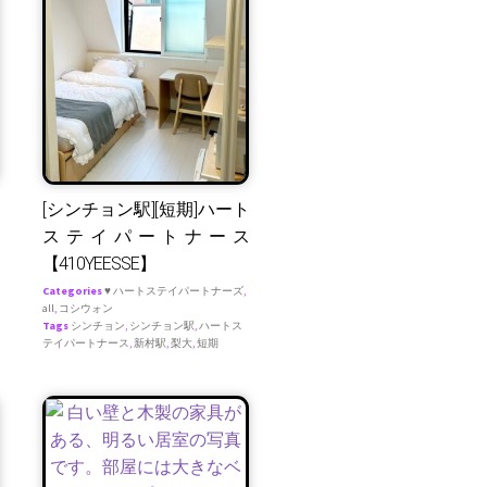
[シンチョン駅][短期]ハート
ステイパートナース
【410YEESSE】
Categories
♥ ハートステイパートナーズ
,
all
,
コシウォン
Tags
シンチョン
,
シンチョン駅
,
ハートス
テイパートナース
,
新村駅
,
梨大
,
短期