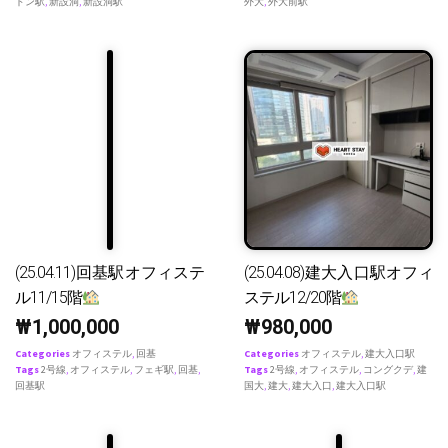
ドン駅
,
新設洞
,
新設洞駅
外大
,
外大前駅
(25.04.11)回基駅オフィステ
(25.04.08)建大入口駅オフィ
ル11/15階
ステル12/20階
₩
1,000,000
₩
980,000
Categories
オフィステル
,
回基
Categories
オフィステル
,
建大入口駅
Tags
2号線
,
オフィステル
,
フェギ駅
,
回基
,
Tags
2号線
,
オフィステル
,
コングクデ
,
建
回基駅
国大
,
建大
,
建大入口
,
建大入口駅