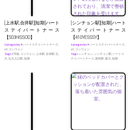
[上水駅,合井駅][短期]ハート
[シンチョン駅][短期]ハート
ステイパートナース
ステイパートナース
【503HISSOD】
【410YESSSY】
Categories
♥ ハートステイパートナーズ
,
Categories
♥ ハートステイパートナーズ
,
all
,
コシウォン
all
,
コシウォン
Tags
2号線
,
コシウォン
,
上水駅
,
合井駅
,
弘
Tags
シンチョン
,
シンチョン駅
,
ハートス
大
,
弘大入口駅
,
短期
テイパートナース
,
新村駅
,
梨大
,
短期