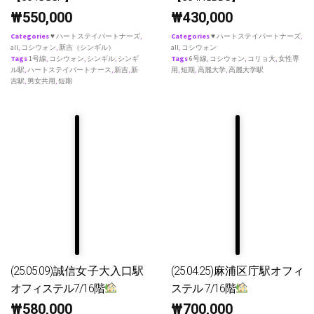
₩
550,000
₩
430,000
Categories
♥ ハートステイパートナーズ
,
Categories
♥ ハートステイパートナーズ
,
all
,
コシウォン
,
新吉（シンギル）
all
,
コシウォン
Tags
1号線
,
コシウォン
,
シンギル
,
シンギ
Tags
6号線
,
コシウォン
,
コリョ大
,
女性専
ル駅
,
ハートステイパートナース
,
新吉
,
新
用
,
短期
,
高麗大学
,
高麗大学駅
吉駅
,
男女共用
,
短期
(25.05.09)誠信女子大入口駅
(25.04.25)麻浦区庁駅オフィ
オフィステル7/16階
ステル 7/16階
₩
580,000
₩
700,000