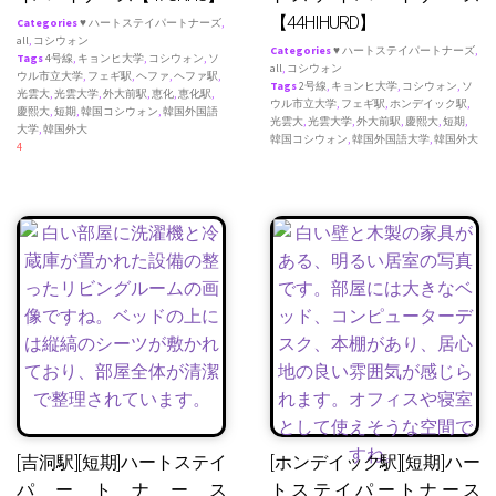
【44HIHURD】
Categories
♥ ハートステイパートナーズ
,
all
,
コシウォン
Categories
♥ ハートステイパートナーズ
,
Tags
4号線
,
キョンヒ大学
,
コシウォン
,
ソ
all
,
コシウォン
ウル市立大学
,
フェギ駅
,
ヘファ
,
ヘファ駅
,
Tags
2号線
,
キョンヒ大学
,
コシウォン
,
ソ
光雲大
,
光雲大学
,
外大前駅
,
恵化
,
恵化駅
,
ウル市立大学
,
フェギ駅
,
ホンデイック駅
,
慶熙大
,
短期
,
韓国コシウォン
,
韓国外国語
光雲大
,
光雲大学
,
外大前駅
,
慶熙大
,
短期
,
大学
,
韓国外大
韓国コシウォン
,
韓国外国語大学
,
韓国外大
4
[吉洞駅][短期]ハートステイ
[ホンデイック駅][短期]ハー
パートナース
トステイパートナース