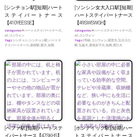
[シンチョン駅][短期]ハート
[ソンシン女大入口駅][短期]
ステイパートナース
ハートステイパートナース
【410YEESSE】
【49SWSWGH】
Categories
♥ ハートステイパートナーズ
,
Categories
♥ ハートステイパートナーズ
,
all
,
コシウォン
all
,
コシウォン
Tags
シンチョン
,
シンチョン駅
,
ハートス
Tags
2号線
,
コシウォン
,
延世大
,
弘大入口
テイパートナース
,
新村駅
,
梨大
,
短期
駅
,
弘益大
,
梨花女子大
,
短期
,
西江大
[へファ駅][短期]ハートステ
[ホンデイック駅][短期]ハー
イパートナース【47SKHS】
トステイパートナース