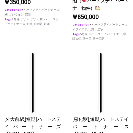
階（
ハートステイ パート
₩
350,000
ナー物件）
Categories
♥ ハートステイパートナーズ
,
all
,
コシウォン
,
安岩
₩
850,000
Tags
6号線
,
アナム
,
アナム駅
,
ハートステ
イパートナース
,
安岩
,
安岩駅
,
短期
Categories
♥ ハートステイパートナーズ
,
オフィステル
,
踏十里駅
Tags
5号線
,
ハートステイ パートナー
,
漢
陽大学
,
踏十里
,
踏十里駅
[外大前駅][短期] ハートステ
[恵化駅][短期]ハートステイ
イパートナーズ
パートナース