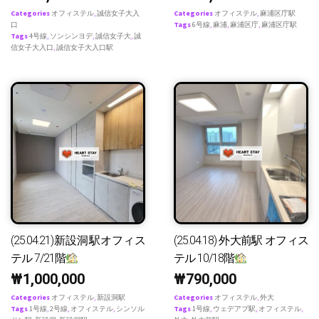
Categories
オフィステル
,
誠信女子大入
Categories
オフィステル
,
麻浦区庁駅
口
Tags
6号線
,
麻浦
,
麻浦区庁
,
麻浦区庁駅
Tags
4号線
,
ソンシンヨデ
,
誠信女子大
,
誠
信女子大入口
,
誠信女子大入口駅
(25.04.21)新設洞駅オフィス
(25.04.18) 外大前駅 オフィス
テル 7/21階
テル 10/18階
₩
1,000,000
₩
790,000
Categories
オフィステル
,
新設洞駅
Categories
オフィステル
,
外大
Tags
1号線
,
2号線
,
オフィステル
,
シンソル
Tags
1号線
,
ウェデアプ駅
,
オフィステル
,