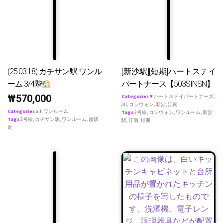
(25.03.18) カチサン駅 ワンル
[新沙駅][短期]ハートステイ
ーム 3/4階
パートナース【503SINSN】
₩
570,000
Categories
♥ ハートステイパートナーズ
,
all
,
コシウォン
,
新沙
,
江南
Categories
all
,
ワンルーム
Tags
3号線
,
コシウォン
,
ワンルーム
,
新沙
Tags
2号線
,
カチサン駅
,
ワンルーム
,
超駅
駅
,
江南
,
短期
近