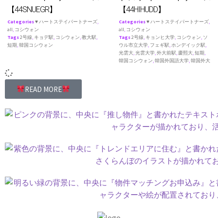
【44SNUEGR】
【44HIHUDD】
Categories
♥ ハートステイパートナーズ
,
Categories
♥ ハートステイパートナーズ
,
all
,
コシウォン
all
,
コシウォン
Tags
2号線
,
キョデ駅
,
コシウォン
,
教大駅
,
Tags
2号線
,
キョンヒ大学
,
コシウォン
,
ソ
短期
,
韓国コシウォン
ウル市立大学
,
フェギ駅
,
ホンデイック駅
,
光雲大
,
光雲大学
,
外大前駅
,
慶熙大
,
短期
,
韓国コシウォン
,
韓国外国語大学
,
韓国外大
READ MORE