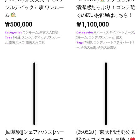
シルデイック）駅 ワンルー
清潔感たっぷり！コンデ近
ム
くの広いお部屋はこちら！
₩
500,000
₩
1,100,000
Categories
ワンルーム
,
崇実大入口駅
Categories
♥ ハートステイパートナーズ
,
Tags
7号線
,
スンシルデイック
,
ワンルー
2ルーム
,
コンデ
,
ワンルーム
,
健大
ム
,
崇実大入口
,
崇実大入口駅
Tags
7号線
,
コンデ
,
ハートステイパートナ
ー
,
子供大公園
,
子供大公園駅
[回基駅][シェアハウス]ハー
(25.08.20）東大門歴史公園
トステイパートナース
駅のオフィステル８階（