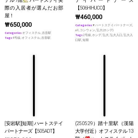
テル 7階
ハートステイ実
テイパートナース
際の入居者が選んだお部
【506HIHUCO】
屋！
₩
460,000
₩
650,000
Categories
♥ ハートステイパートナーズ
,
all
,
コシウォン
,
弘大(ホンデ)
Categories
オフィステル
,
吉音駅
Tags
2号線
,
ホンデ
,
弘大
,
弘大入口
,
弘大入
Tags
4号線
,
オフィステル
,
吉音駅
口駅
,
短期
[安岩駅][短期] ハートステイ
(25.05.29）踏十里駅（漢陽
パートナーズ【505ADT】
大学付近）オフィステル 13