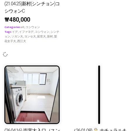
(21.04.25)新村(シンチョン)コ
シウォンC
₩
480,000
Categories
all
,
コシウォン
Tags
イデ
,
イファヨデ
,
コシウォン
,
シンチ
ョン
,
ソガン大
,
ヨンセ大
,
延世大
,
新村
,
梨
花女子大
,
西江大
(26.04.16) 崇実大入口（スン
（26.01.08)
ナチュラル＆