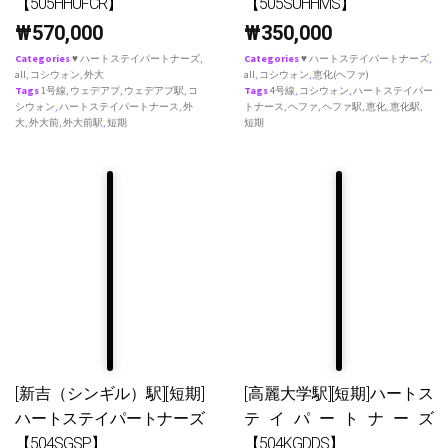
【505HHUFCR】
【505SUHHMS】
₩
570,000
₩
350,000
Categories
♥ ハートステイパートナーズ
,
Categories
♥ ハートステイパートナーズ
,
all
,
コシウォン
,
外大
all
,
コシウォン
,
恵化(ヘファ)
Tags
1号線
,
ウェデアプ
,
ウェデアプ駅
,
コ
Tags
4号線
,
コシウォン
,
ハートステイパー
シウォン
,
ハートステイパートナース
,
外
トナース
,
ヘファ
,
ヘファ駅
,
恵化
,
恵化駅
,
大
,
外大前
,
外大前駅
,
短期
短期
[新吉（シンギル）駅][短期]
[高麗大学駅][短期]ハートス
ハートステイパートナーズ
テイパートナーズ
【504SGSP】
【504KGDDS】