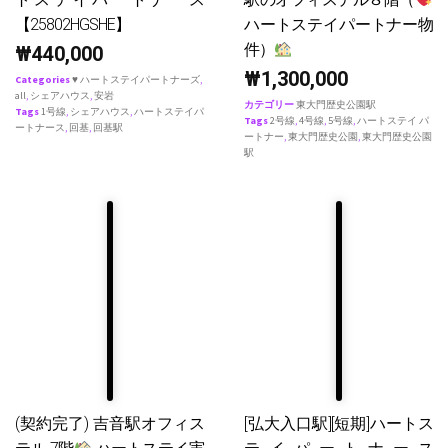
【25802HGSHE】
ハートステイパートナー物
件）
₩
440,000
₩
1,300,000
Categories
♥ ハートステイパートナーズ
,
all
,
シェアハウス
,
安岩
カテゴリー
東大門歴史公園駅
Tags
1号線
,
シェアハウス
,
ハートステイパ
Tags
2号線
,
4号線
,
5号線
,
ハートステイ パ
ートナース
,
回基
,
回基駅
ートナー
,
東大門歴史公園
,
東大門歴史公園
駅
(契約完了) 吉音駅オフィス
[弘大入口駅][短期]ハートス