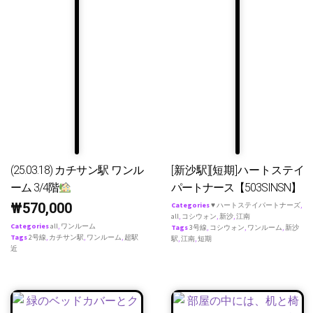
(25.03.18) カチサン駅 ワンル
[新沙駅][短期]ハートステイ
ーム 3/4階
パートナース【503SINSN】
₩
570,000
Categories
♥ ハートステイパートナーズ
,
all
,
コシウォン
,
新沙
,
江南
Categories
all
,
ワンルーム
Tags
3号線
,
コシウォン
,
ワンルーム
,
新沙
Tags
2号線
,
カチサン駅
,
ワンルーム
,
超駅
駅
,
江南
,
短期
近