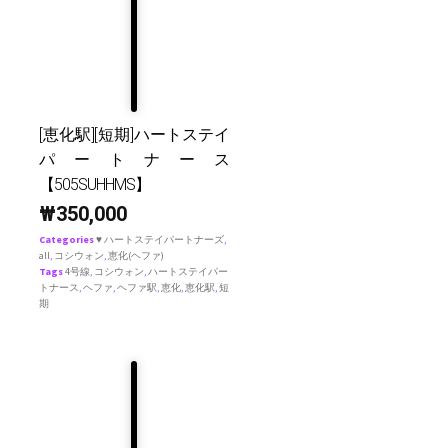
[恵化駅][短期]ハートステイ
パートナース
【505SUHHMS】
₩
350,000
Categories
♥ ハートステイパートナーズ
,
all
,
コシウォン
,
恵化(ヘファ)
Tags
4号線
,
コシウォン
,
ハートステイパー
トナース
,
ヘファ
,
ヘファ駅
,
恵化
,
恵化駅
,
短
期