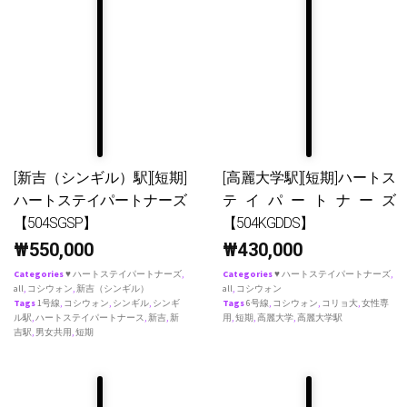
[新吉（シンギル）駅][短期]
[高麗大学駅][短期]ハートス
ハートステイパートナーズ
テイパートナーズ
【504SGSP】
【504KGDDS】
₩
550,000
₩
430,000
Categories
♥ ハートステイパートナーズ
,
Categories
♥ ハートステイパートナーズ
,
all
,
コシウォン
,
新吉（シンギル）
all
,
コシウォン
Tags
1号線
,
コシウォン
,
シンギル
,
シンギ
Tags
6号線
,
コシウォン
,
コリョ大
,
女性専
ル駅
,
ハートステイパートナース
,
新吉
,
新
用
,
短期
,
高麗大学
,
高麗大学駅
吉駅
,
男女共用
,
短期