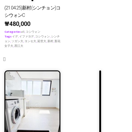
(21.04.25)新村(シンチョン)コ
シウォンC
₩
480,000
Categories
all
,
コシウォン
Tags
イデ
,
イファヨデ
,
コシウォン
,
シンチ
ョン
,
ソガン大
,
ヨンセ大
,
延世大
,
新村
,
梨花
女子大
,
西江大