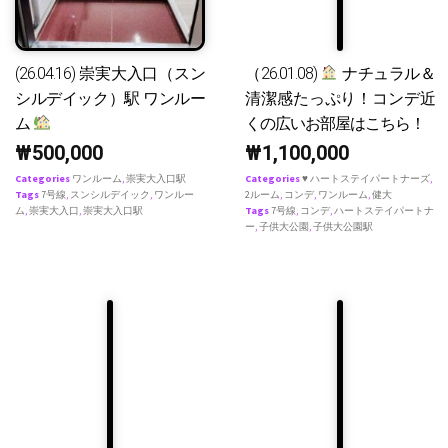
(26.04.16) 崇実大入口（スン
（26.01.08)
ナチュラル＆
シルデイック）駅 ワンルー
清潔感たっぷり！コンデ近
ム
くの広いお部屋はこちら！
₩
500,000
₩
1,100,000
Categories
ワンルーム
,
崇実大入口駅
Categories
♥ ハートステイパートナーズ
,
Tags
7号線
,
スンシルデイック
,
ワンルー
2ルーム
,
コンデ
,
ワンルーム
,
健大
ム
,
崇実大入口
,
崇実大入口駅
Tags
7号線
,
コンデ
,
ハートステイパートナ
ー
,
子供大公園
,
子供大公園駅