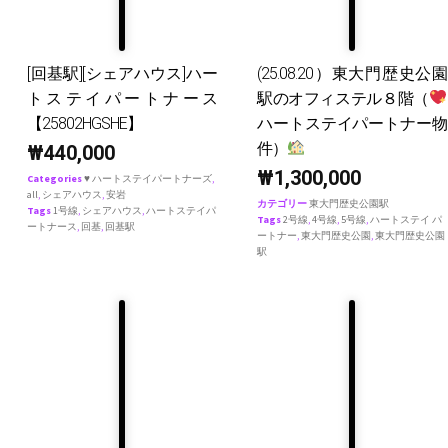
[回基駅][シェアハウス]ハー
(25.08.20）東大門歴史公園
トステイパートナース
駅のオフィステル８階（
【25802HGSHE】
ハートステイパートナー物
件）
₩
440,000
₩
1,300,000
Categories
♥ ハートステイパートナーズ
,
all
,
シェアハウス
,
安岩
カテゴリー
東大門歴史公園駅
Tags
1号線
,
シェアハウス
,
ハートステイパ
Tags
2号線
,
4号線
,
5号線
,
ハートステイ パ
ートナース
,
回基
,
回基駅
ートナー
,
東大門歴史公園
,
東大門歴史公園
駅