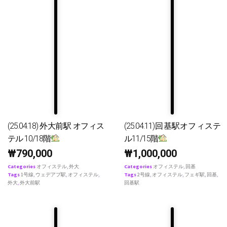
(25.04.18) 外大前駅 オフィス
(25.04.11)回基駅オフィステ
テル 10/18階
ル11/15階
₩
790,000
₩
1,000,000
Categories
オフィステル
,
外大
Categories
オフィステル
,
回基
Tags
1号線
,
ウェデアプ駅
,
オフィステル
,
Tags
2号線
,
オフィステル
,
フェギ駅
,
回基
,
外大
,
外大前駅
回基駅