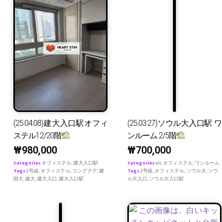
(25.04.08)建大入口駅オフィ
(25.03.27)ソウル大入口駅 ワ
ステル12/20階
ンルーム 2/5階
₩
980,000
₩
700,000
Categories
オフィステル
,
建大入口駅
Categories
all
,
オフィステル
,
ワンルーム
Tags
2号線
,
オフィステル
,
コングクデ
,
建
Tags
2号線
,
オフィステル
,
ソウル大
,
ソウ
国大
,
建大
,
建大入口
,
建大入口駅
ル大入口
,
ソウル大入口駅