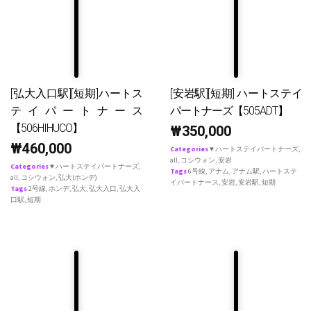
[弘大入口駅][短期]ハートス
[安岩駅][短期] ハートステイ
テイパートナース
パートナーズ【505ADT】
【506HIHUCO】
₩
350,000
₩
460,000
Categories
♥ ハートステイパートナーズ
,
all
,
コシウォン
,
安岩
Categories
♥ ハートステイパートナーズ
,
Tags
6号線
,
アナム
,
アナム駅
,
ハートステ
all
,
コシウォン
,
弘大(ホンデ)
イパートナース
,
安岩
,
安岩駅
,
短期
Tags
2号線
,
ホンデ
,
弘大
,
弘大入口
,
弘大入
口駅
,
短期