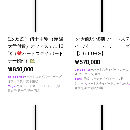
(25.05.29）踏十里駅（漢陽
[外大前駅][短期] ハートステ
大学付近）オフィステル 13
イパートナーズ
階（
ハートステイ パート
【505HHUFCR】
ナー物件）
₩
570,000
₩
850,000
Categories
♥ ハートステイパートナーズ
,
all
,
コシウォン
,
外大
Categories
♥ ハートステイパートナーズ
,
Tags
1号線
,
ウェデアプ
,
ウェデアプ駅
,
コ
オフィステル
,
踏十里駅
シウォン
,
ハートステイパートナース
,
外大
,
Tags
5号線
,
ハートステイ パートナー
,
漢
外大前
,
外大前駅
,
短期
陽大学
,
踏十里
,
踏十里駅