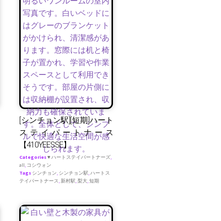
[シンチョン駅][短期]ハート
ステイパートナース
【410YEESSE】
Categories
♥ ハートステイパートナーズ
,
all
,
コシウォン
Tags
シンチョン
,
シンチョン駅
,
ハートス
テイパートナース
,
新村駅
,
梨大
,
短期