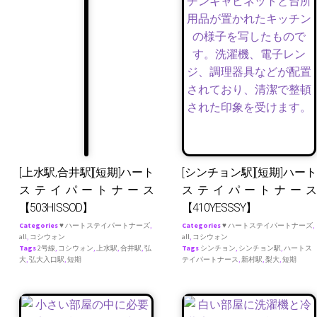
[上水駅,合井駅][短期]ハート
[シンチョン駅][短期]ハート
ステイパートナース
ステイパートナース
【503HISSOD】
【410YESSSY】
Categories
♥ ハートステイパートナーズ
,
Categories
♥ ハートステイパートナーズ
,
all
,
コシウォン
all
,
コシウォン
Tags
2号線
,
コシウォン
,
上水駅
,
合井駅
,
弘
Tags
シンチョン
,
シンチョン駅
,
ハートス
大
,
弘大入口駅
,
短期
テイパートナース
,
新村駅
,
梨大
,
短期