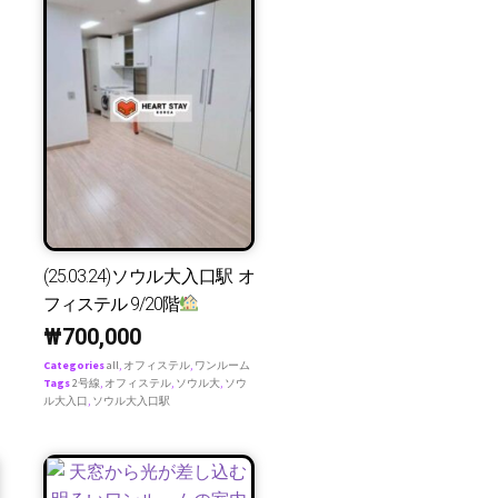
(25.03.24)ソウル大入口駅 オ
フィステル 9/20階
₩
700,000
Categories
all
,
オフィステル
,
ワンルーム
Tags
2号線
,
オフィステル
,
ソウル大
,
ソウ
ル大入口
,
ソウル大入口駅