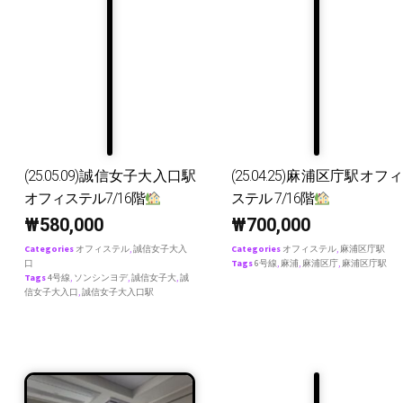
(25.05.09)誠信女子大入口駅
(25.04.25)麻浦区庁駅オフィ
オフィステル7/16階
ステル 7/16階
₩
580,000
₩
700,000
Categories
オフィステル
,
誠信女子大入
Categories
オフィステル
,
麻浦区庁駅
口
Tags
6号線
,
麻浦
,
麻浦区庁
,
麻浦区庁駅
Tags
4号線
,
ソンシンヨデ
,
誠信女子大
,
誠
信女子大入口
,
誠信女子大入口駅