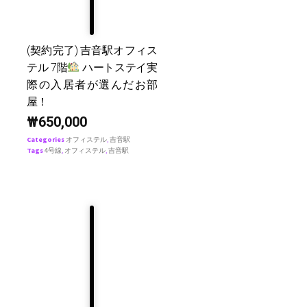
(契約完了) 吉音駅オフィス
テル 7階
ハートステイ実
際の入居者が選んだお部
屋！
₩
650,000
Categories
オフィステル
,
吉音駅
Tags
4号線
,
オフィステル
,
吉音駅