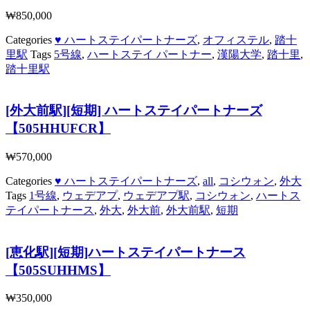
₩
850,000
Categories
♥ ハートステイパートナーズ
,
オフィステル
,
踏十
里駅
Tags
5号線
,
ハートステイ パートナー
,
漢陽大学
,
踏十里
,
踏十里駅
[外大前駅][短期] ハートステイパートナーズ
【505HHUFCR】
₩
570,000
Categories
♥ ハートステイパートナーズ
,
all
,
コシウォン
,
外大
Tags
1号線
,
ウェデアプ
,
ウェデアプ駅
,
コシウォン
,
ハートス
テイパートナース
,
外大
,
外大前
,
外大前駅
,
短期
[恵化駅][短期]ハートステイパートナース
【505SUHHMS】
₩
350,000