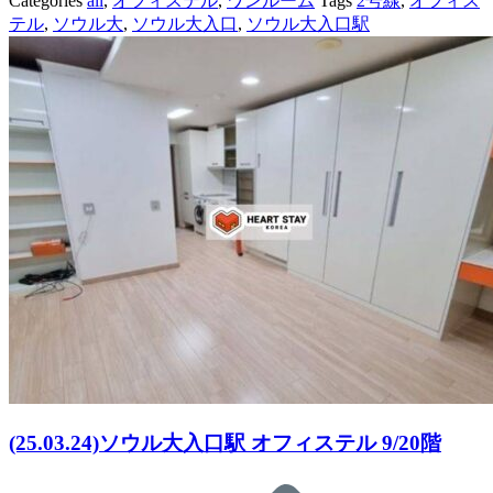
Categories
all
,
オフィステル
,
ワンルーム
Tags
2号線
,
オフィス
テル
,
ソウル大
,
ソウル大入口
,
ソウル大入口駅
(25.03.24)ソウル大入口駅 オフィステル 9/20階