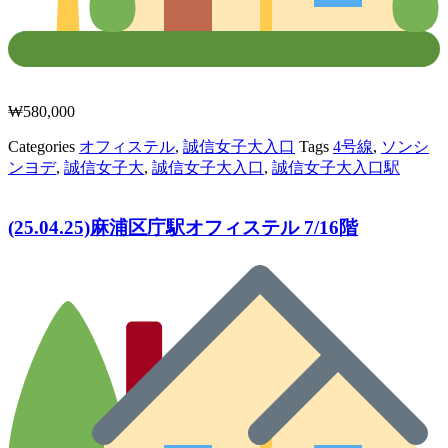
₩
580,000
Categories
オフィステル
,
誠信女子大入口
Tags
4号線
,
ソンシ
ンヨデ
,
誠信女子大
,
誠信女子大入口
,
誠信女子大入口駅
(25.04.25)麻浦区庁駅オフィステル 7/16階