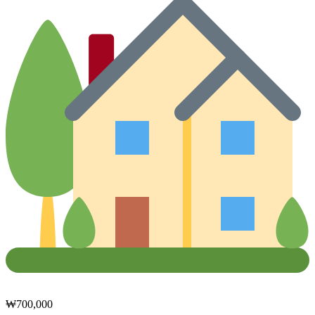
₩
700,000