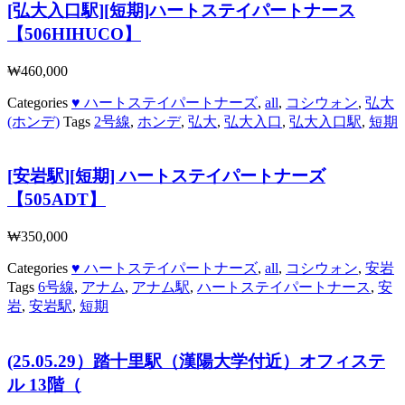
[弘大入口駅][短期]ハートステイパートナース
【506HIHUCO】
₩
460,000
Categories
♥ ハートステイパートナーズ
,
all
,
コシウォン
,
弘大
(ホンデ)
Tags
2号線
,
ホンデ
,
弘大
,
弘大入口
,
弘大入口駅
,
短期
[安岩駅][短期] ハートステイパートナーズ
【505ADT】
₩
350,000
Categories
♥ ハートステイパートナーズ
,
all
,
コシウォン
,
安岩
Tags
6号線
,
アナム
,
アナム駅
,
ハートステイパートナース
,
安
岩
,
安岩駅
,
短期
(25.05.29）踏十里駅（漢陽大学付近）オフィステ
ル 13階（