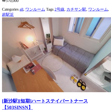
₩
570,000
Categories
all
,
ワンルーム
Tags
2号線
,
カチサン駅
,
ワンルーム
,
超駅近
[新沙駅][短期]ハートステイパートナース
【503SINSN】