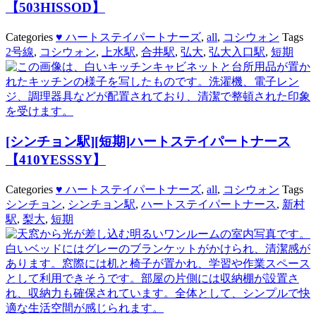
【503HISSOD】
Categories
♥ ハートステイパートナーズ
,
all
,
コシウォン
Tags
2号線
,
コシウォン
,
上水駅
,
合井駅
,
弘大
,
弘大入口駅
,
短期
[シンチョン駅][短期]ハートステイパートナース
【410YESSSY】
Categories
♥ ハートステイパートナーズ
,
all
,
コシウォン
Tags
シンチョン
,
シンチョン駅
,
ハートステイパートナース
,
新村
駅
,
梨大
,
短期