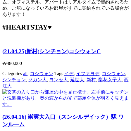
ム、オフィステル、アパートはリアルタイムで契約されるた
め、ご覧になっているお部屋がすでに契約されている場合が
あります！
#HEARTSTAY♥
(21.04.25)新村(シンチョン)コシウォンC
₩
480,000
Categories
all
,
コシウォン
Tags
イデ
,
イファヨデ
,
コシウォン
,
シンチョン
,
ソガン大
,
ヨンセ大
,
延世大
,
新村
,
梨花女子大
,
西
江大
(26.04.16) 崇実大入口（スンシルデイック）駅 ワ
ンルーム