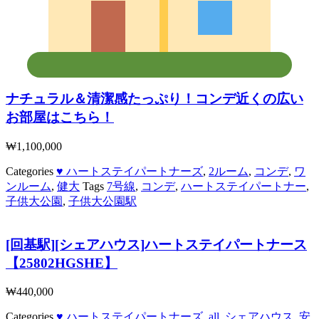
ナチュラル＆清潔感たっぷり！コンデ近くの広い
お部屋はこちら！
₩
1,100,000
Categories
♥ ハートステイパートナーズ
,
2ルーム
,
コンデ
,
ワ
ンルーム
,
健大
Tags
7号線
,
コンデ
,
ハートステイパートナー
,
子供大公園
,
子供大公園駅
[回基駅][シェアハウス]ハートステイパートナース
【25802HGSHE】
₩
440,000
Categories
♥ ハートステイパートナーズ
,
all
,
シェアハウス
,
安