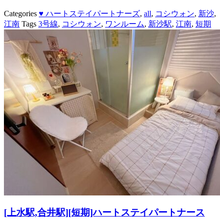
Categories
♥ ハートステイパートナーズ
,
all
,
コシウォン
,
新沙
,
江南
Tags
3号線
,
コシウォン
,
ワンルーム
,
新沙駅
,
江南
,
短期
[上水駅,合井駅][短期]ハートステイパートナース