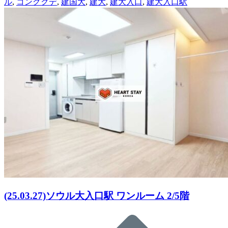
ル
,
コングクデ
,
建国大
,
建大
,
建大入口
,
建大入口駅
(25.03.27)ソウル大入口駅 ワンルーム 2/5階