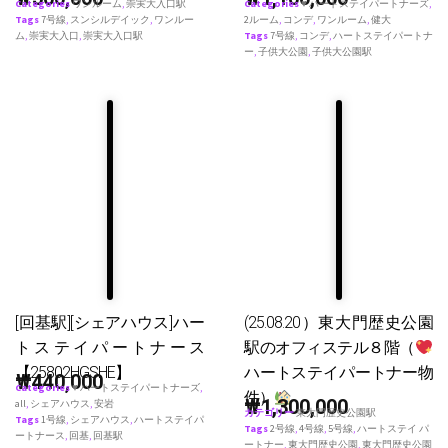
Categories
ワンルーム
,
崇実大入口駅
Categories
♥ ハートステイパートナーズ
,
Tags
7号線
,
スンシルデイック
,
ワンルー
2ルーム
,
コンデ
,
ワンルーム
,
健大
ム
,
崇実大入口
,
崇実大入口駅
Tags
7号線
,
コンデ
,
ハートステイパートナ
ー
,
子供大公園
,
子供大公園駅
[回基駅][シェアハウス]ハー
(25.08.20）東大門歴史公園
トステイパートナース
駅のオフィステル８階（
【25802HGSHE】
ハートステイパートナー物
₩
440,000
Categories
♥ ハートステイパートナーズ
,
件）
₩
1,300,000
all
,
シェアハウス
,
安岩
カテゴリー
東大門歴史公園駅
Tags
1号線
,
シェアハウス
,
ハートステイパ
Tags
2号線
,
4号線
,
5号線
,
ハートステイ パ
ートナース
,
回基
,
回基駅
ートナー
,
東大門歴史公園
,
東大門歴史公園