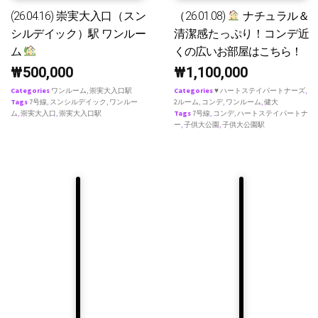
(26.04.16) 崇実大入口（スン
（26.01.08)
ナチュラル＆
シルデイック）駅 ワンルー
清潔感たっぷり！コンデ近
ム
くの広いお部屋はこちら！
₩
500,000
₩
1,100,000
Categories
ワンルーム
,
崇実大入口駅
Categories
♥ ハートステイパートナーズ
,
Tags
7号線
,
スンシルデイック
,
ワンルー
2ルーム
,
コンデ
,
ワンルーム
,
健大
ム
,
崇実大入口
,
崇実大入口駅
Tags
7号線
,
コンデ
,
ハートステイパートナ
ー
,
子供大公園
,
子供大公園駅