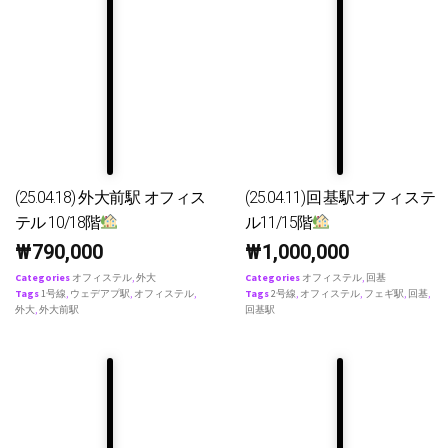
(25.04.18) 外大前駅 オフィス
(25.04.11)回基駅オフィステ
テル 10/18階
ル11/15階
₩
790,000
₩
1,000,000
Categories
オフィステル
,
外大
Categories
オフィステル
,
回基
Tags
1号線
,
ウェデアプ駅
,
オフィステル
,
Tags
2号線
,
オフィステル
,
フェギ駅
,
回基
,
外大
,
外大前駅
回基駅