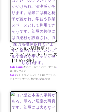
[シンチョン駅][短期]ハート
ステイパートナース
【410YEESSE】
Categories
♥ ハートステイパートナーズ
,
all
,
コシウォン
Tags
シンチョン
,
シンチョン駅
,
ハートス
テイパートナース
,
新村駅
,
梨大
,
短期