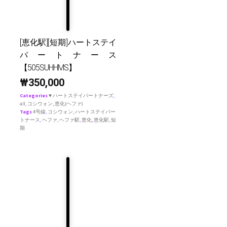
[恵化駅][短期]ハートステイ
パートナース
【505SUHHMS】
₩
350,000
Categories
♥ ハートステイパートナーズ
,
all
,
コシウォン
,
恵化(ヘファ)
Tags
4号線
,
コシウォン
,
ハートステイパー
トナース
,
ヘファ
,
ヘファ駅
,
恵化
,
恵化駅
,
短
期