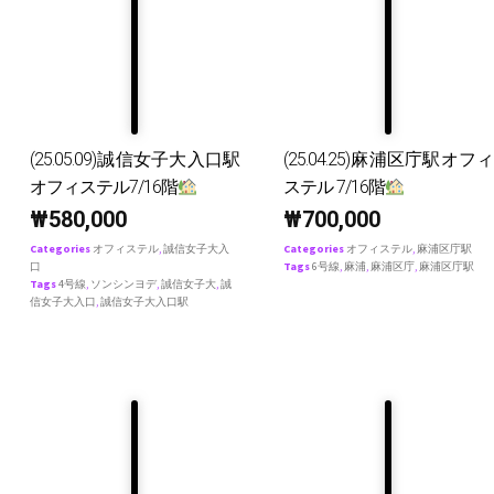
(25.05.09)誠信女子大入口駅
(25.04.25)麻浦区庁駅オフィ
オフィステル7/16階
ステル 7/16階
₩
580,000
₩
700,000
Categories
オフィステル
,
誠信女子大入
Categories
オフィステル
,
麻浦区庁駅
口
Tags
6号線
,
麻浦
,
麻浦区庁
,
麻浦区庁駅
Tags
4号線
,
ソンシンヨデ
,
誠信女子大
,
誠
信女子大入口
,
誠信女子大入口駅