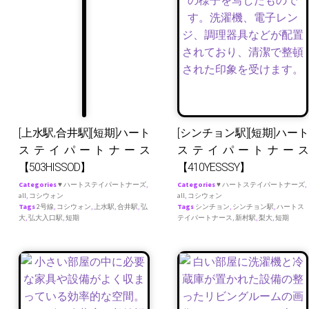
[上水駅,合井駅][短期]ハート
[シンチョン駅][短期]ハート
ステイパートナース
ステイパートナース
【503HISSOD】
【410YESSSY】
Categories
♥ ハートステイパートナーズ
,
Categories
♥ ハートステイパートナーズ
,
all
,
コシウォン
all
,
コシウォン
Tags
2号線
,
コシウォン
,
上水駅
,
合井駅
,
弘
Tags
シンチョン
,
シンチョン駅
,
ハートス
大
,
弘大入口駅
,
短期
テイパートナース
,
新村駅
,
梨大
,
短期