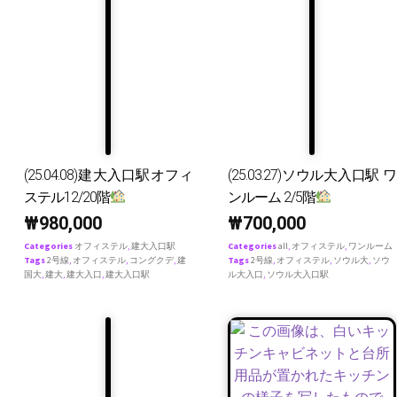
(25.04.08)建大入口駅オフィ
(25.03.27)ソウル大入口駅 ワ
ステル12/20階
ンルーム 2/5階
₩
980,000
₩
700,000
Categories
オフィステル
,
建大入口駅
Categories
all
,
オフィステル
,
ワンルーム
Tags
2号線
,
オフィステル
,
コングクデ
,
建
Tags
2号線
,
オフィステル
,
ソウル大
,
ソウ
国大
,
建大
,
建大入口
,
建大入口駅
ル大入口
,
ソウル大入口駅