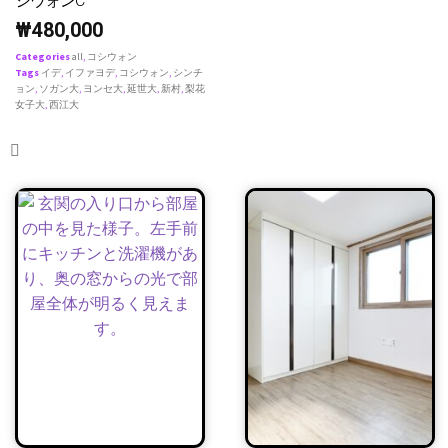
シウォンC
₩
480,000
Categories
all
,
コシウォン
Tags
イデ
,
イファヨデ
,
コシウォン
,
シンチ
ョン
,
ソガン大
,
ヨンセ大
,
延世大
,
新村
,
梨花
女子大
,
西江大