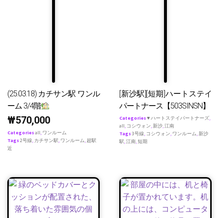
(25.03.18) カチサン駅 ワンル
[新沙駅][短期]ハートステイ
ーム 3/4階
パートナース【503SINSN】
₩
570,000
Categories
♥ ハートステイパートナーズ
,
all
,
コシウォン
,
新沙
,
江南
Categories
all
,
ワンルーム
Tags
3号線
,
コシウォン
,
ワンルーム
,
新沙
Tags
2号線
,
カチサン駅
,
ワンルーム
,
超駅
駅
,
江南
,
短期
近