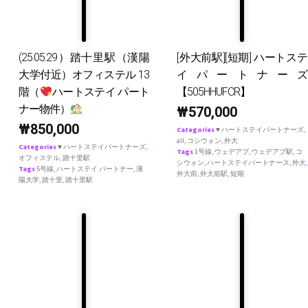
(25.05.29）踏十里駅（漢陽
[外大前駅][短期] ハートステ
大学付近）オフィステル 13
イパートナーズ
階（
ハートステイ パート
【505HHUFCR】
ナー物件）
₩
570,000
₩
850,000
Categories
♥ ハートステイパートナーズ
,
all
,
コシウォン
,
外大
Categories
♥ ハートステイパートナーズ
,
Tags
1号線
,
ウェデアプ
,
ウェデアプ駅
,
コ
オフィステル
,
踏十里駅
シウォン
,
ハートステイパートナース
,
外大
,
Tags
5号線
,
ハートステイ パートナー
,
漢
外大前
,
外大前駅
,
短期
陽大学
,
踏十里
,
踏十里駅