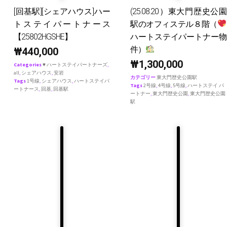
[回基駅][シェアハウス]ハー
(25.08.20）東大門歴史公園
トステイパートナース
駅のオフィステル８階（
【25802HGSHE】
ハートステイパートナー物
件）
₩
440,000
₩
1,300,000
Categories
♥ ハートステイパートナーズ
,
all
,
シェアハウス
,
安岩
カテゴリー
東大門歴史公園駅
Tags
1号線
,
シェアハウス
,
ハートステイパ
Tags
2号線
,
4号線
,
5号線
,
ハートステイ パ
ートナース
,
回基
,
回基駅
ートナー
,
東大門歴史公園
,
東大門歴史公園
駅