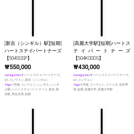
[新吉（シンギル）駅][短期]
[高麗大学駅][短期]ハートス
ハートステイパートナーズ
テイパートナーズ
【504SGSP】
【504KGDDS】
₩
550,000
₩
430,000
Categories
♥ ハートステイパートナーズ
,
Categories
♥ ハートステイパートナーズ
,
all
,
コシウォン
,
新吉（シンギル）
all
,
コシウォン
Tags
1号線
,
コシウォン
,
シンギル
,
シンギ
Tags
6号線
,
コシウォン
,
コリョ大
,
女性専
ル駅
,
ハートステイパートナース
,
新吉
,
新
用
,
短期
,
高麗大学
,
高麗大学駅
吉駅
,
男女共用
,
短期