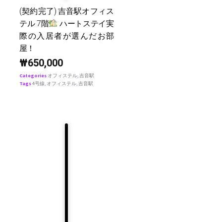
(契約完了) 吉音駅オフィス
テル 7階
ハートステイ実
際の入居者が選んだお部
屋！
₩
650,000
Categories
オフィステル
,
吉音駅
Tags
4号線
,
オフィステル
,
吉音駅