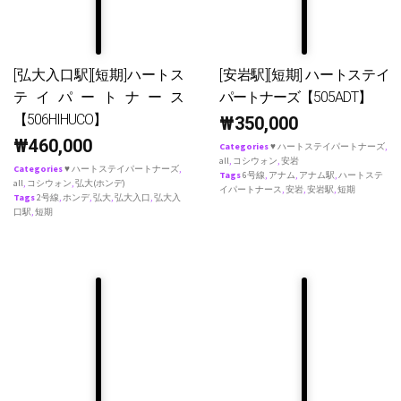
[弘大入口駅][短期]ハートス
[安岩駅][短期] ハートステイ
テイパートナース
パートナーズ【505ADT】
【506HIHUCO】
₩
350,000
₩
460,000
Categories
♥ ハートステイパートナーズ
,
all
,
コシウォン
,
安岩
Categories
♥ ハートステイパートナーズ
,
Tags
6号線
,
アナム
,
アナム駅
,
ハートステ
all
,
コシウォン
,
弘大(ホンデ)
イパートナース
,
安岩
,
安岩駅
,
短期
Tags
2号線
,
ホンデ
,
弘大
,
弘大入口
,
弘大入
口駅
,
短期