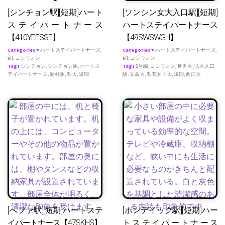
[シンチョン駅][短期]ハート
[ソンシン女大入口駅][短期]
ステイパートナース
ハートステイパートナース
【410YEESSE】
【49SWSWGH】
Categories
♥ ハートステイパートナーズ
,
Categories
♥ ハートステイパートナーズ
,
all
,
コシウォン
all
,
コシウォン
Tags
シンチョン
,
シンチョン駅
,
ハートス
Tags
2号線
,
コシウォン
,
延世大
,
弘大入口
テイパートナース
,
新村駅
,
梨大
,
短期
駅
,
弘益大
,
梨花女子大
,
短期
,
西江大
[へファ駅][短期]ハートステ
[ホンデイック駅][短期]ハー
イパートナース【47SKHS】
トステイパートナース