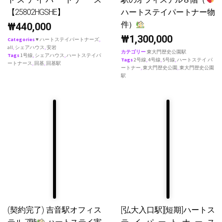
【25802HGSHE】
ハートステイパートナー物
件）
₩
440,000
₩
1,300,000
Categories
♥ ハートステイパートナーズ
,
all
,
シェアハウス
,
安岩
カテゴリー
東大門歴史公園駅
Tags
1号線
,
シェアハウス
,
ハートステイパ
Tags
2号線
,
4号線
,
5号線
,
ハートステイ パ
ートナース
,
回基
,
回基駅
ートナー
,
東大門歴史公園
,
東大門歴史公園
駅
(契約完了) 吉音駅オフィス
[弘大入口駅][短期]ハートス