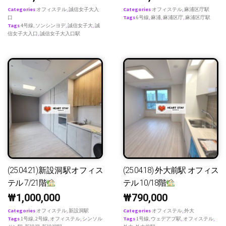
Categories
オフィステル
,
誠信女子大入
Categories
オフィステル
,
麻浦区庁駅
口
Tags
6号線
,
麻浦
,
麻浦区庁
,
麻浦区庁駅
Tags
4号線
,
ソンシンヨデ
,
誠信女子大
,
誠
信女子大入口
,
誠信女子大入口駅
(25.04.21)新設洞駅オフィス
(25.04.18) 外大前駅 オフィス
テル 7/21階
テル 10/18階
₩
1,000,000
₩
790,000
Categories
オフィステル
,
新設洞駅
Categories
オフィステル
,
外大
Tags
1号線
,
2号線
,
オフィステル
,
シンソル
Tags
1号線
,
ウェデアプ駅
,
オフィステル
,