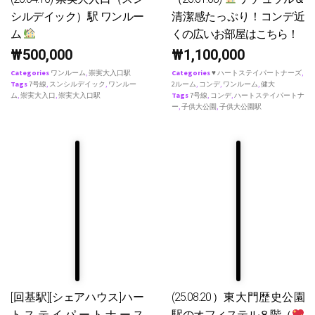
シルデイック）駅 ワンルー
清潔感たっぷり！コンデ近
ム
くの広いお部屋はこちら！
₩
500,000
₩
1,100,000
Categories
ワンルーム
,
崇実大入口駅
Categories
♥ ハートステイパートナーズ
,
Tags
7号線
,
スンシルデイック
,
ワンルー
2ルーム
,
コンデ
,
ワンルーム
,
健大
ム
,
崇実大入口
,
崇実大入口駅
Tags
7号線
,
コンデ
,
ハートステイパートナ
ー
,
子供大公園
,
子供大公園駅
[回基駅][シェアハウス]ハー
(25.08.20）東大門歴史公園
トステイパートナース
駅のオフィステル８階（