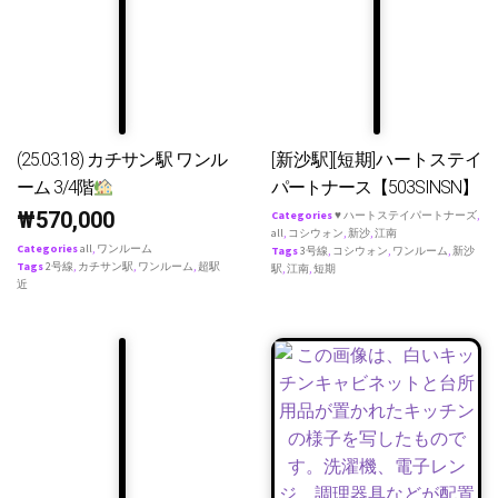
(25.03.18) カチサン駅 ワンル
[新沙駅][短期]ハートステイ
ーム 3/4階
パートナース【503SINSN】
₩
570,000
Categories
♥ ハートステイパートナーズ
,
all
,
コシウォン
,
新沙
,
江南
Categories
all
,
ワンルーム
Tags
3号線
,
コシウォン
,
ワンルーム
,
新沙
Tags
2号線
,
カチサン駅
,
ワンルーム
,
超駅
駅
,
江南
,
短期
近