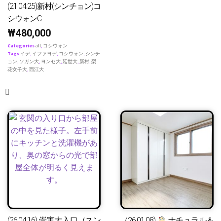
(21.04.25)新村(シンチョン)コ
シウォンC
₩
480,000
Categories
all
,
コシウォン
Tags
イデ
,
イファヨデ
,
コシウォン
,
シンチ
ョン
,
ソガン大
,
ヨンセ大
,
延世大
,
新村
,
梨
花女子大
,
西江大
(26.04.16) 崇実大入口（スン
（26.01.08)
ナチュラル＆