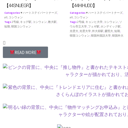
【44SNUEGR】
【44HIHUDD】
Categories
♥ ハートステイパートナーズ
,
Categories
♥ ハートステイパートナーズ
,
all
,
コシウォン
all
,
コシウォン
Tags
2号線
,
キョデ駅
,
コシウォン
,
教大駅
,
Tags
2号線
,
キョンヒ大学
,
コシウォン
,
ソ
短期
,
韓国コシウォン
ウル市立大学
,
フェギ駅
,
ホンデイック駅
,
光雲大
,
光雲大学
,
外大前駅
,
慶熙大
,
短期
,
韓国コシウォン
,
韓国外国語大学
,
韓国外大
READ MORE