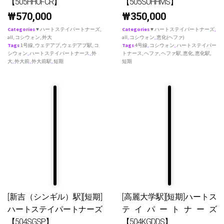
【505HHUFCR】
【505SUHHMS】
₩
570,000
₩
350,000
Categories
♥ ハートステイパートナーズ
,
Categories
♥ ハートステイパートナーズ
,
all
,
コシウォン
,
外大
all
,
コシウォン
,
恵化(ヘファ)
Tags
1号線
,
ウェデアプ
,
ウェデアプ駅
,
コ
Tags
4号線
,
コシウォン
,
ハートステイパー
シウォン
,
ハートステイパートナース
,
外
トナース
,
ヘファ
,
ヘファ駅
,
恵化
,
恵化駅
,
大
,
外大前
,
外大前駅
,
短期
短期
[新吉（シンギル）駅][短期]
[高麗大学駅][短期]ハートス
ハートステイパートナーズ
テイパートナーズ
【504SGSP】
【504KGDDS】