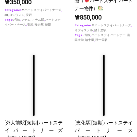
階（
ハートステイ パート
₩
350,000
ナー物件）
Categories
♥ ハートステイパートナーズ
,
all
,
コシウォン
,
安岩
₩
850,000
Tags
6号線
,
アナム
,
アナム駅
,
ハートステ
イパートナース
,
安岩
,
安岩駅
,
短期
Categories
♥ ハートステイパートナーズ
,
オフィステル
,
踏十里駅
Tags
5号線
,
ハートステイ パートナー
,
漢
陽大学
,
踏十里
,
踏十里駅
[外大前駅][短期] ハートステ
[恵化駅][短期]ハートステイ
イパートナーズ
パートナース