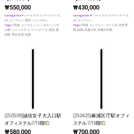
₩
550,000
₩
430,000
Categories
♥ ハートステイパートナーズ
,
Categories
♥ ハートステイパートナーズ
,
all
,
コシウォン
,
新吉（シンギル）
all
,
コシウォン
Tags
1号線
,
コシウォン
,
シンギル
,
シンギ
Tags
6号線
,
コシウォン
,
コリョ大
,
女性専
ル駅
,
ハートステイパートナース
,
新吉
,
新
用
,
短期
,
高麗大学
,
高麗大学駅
吉駅
,
男女共用
,
短期
(25.05.09)誠信女子大入口駅
(25.04.25)麻浦区庁駅オフィ
オフィステル7/16階
ステル 7/16階
₩
580,000
₩
700,000