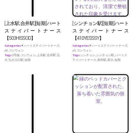
[上水駅,合井駅][短期]ハート
[シンチョン駅][短期]ハート
ステイパートナース
ステイパートナース
【503HISSOD】
【410YESSSY】
Categories
♥ ハートステイパートナーズ
,
Categories
♥ ハートステイパートナーズ
,
all
,
コシウォン
all
,
コシウォン
Tags
2号線
,
コシウォン
,
上水駅
,
合井駅
,
弘
Tags
シンチョン
,
シンチョン駅
,
ハートス
大
,
弘大入口駅
,
短期
テイパートナース
,
新村駅
,
梨大
,
短期