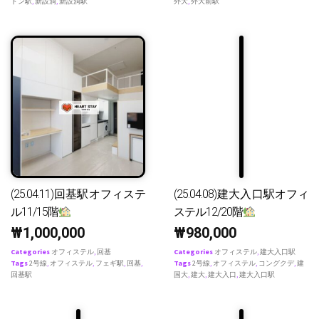
ドン駅
,
新設洞
,
新設洞駅
外大
,
外大前駅
(25.04.11)回基駅オフィステ
(25.04.08)建大入口駅オフィ
ル11/15階
ステル12/20階
₩
1,000,000
₩
980,000
Categories
オフィステル
,
回基
Categories
オフィステル
,
建大入口駅
Tags
2号線
,
オフィステル
,
フェギ駅
,
回基
,
Tags
2号線
,
オフィステル
,
コングクデ
,
建
回基駅
国大
,
建大
,
建大入口
,
建大入口駅