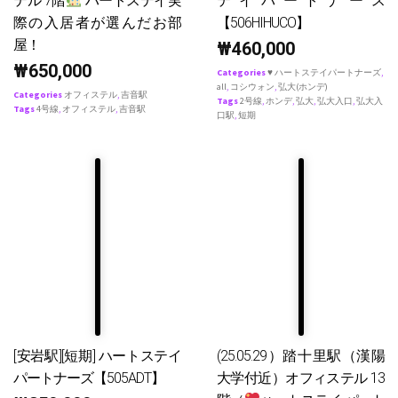
テル 7階
ハートステイ実
テイパートナース
際の入居者が選んだお部
【506HIHUCO】
屋！
₩
460,000
₩
650,000
Categories
♥ ハートステイパートナーズ
,
all
,
コシウォン
,
弘大(ホンデ)
Categories
オフィステル
,
吉音駅
Tags
2号線
,
ホンデ
,
弘大
,
弘大入口
,
弘大入
Tags
4号線
,
オフィステル
,
吉音駅
口駅
,
短期
[安岩駅][短期] ハートステイ
(25.05.29）踏十里駅（漢陽
パートナーズ【505ADT】
大学付近）オフィステル 13