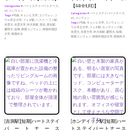
【44HIHURD】
Categories
♥ ハートステイパートナーズ
,
all
,
コシウォン
Categories
♥ ハートステイパートナーズ
,
Tags
4号線
,
キョンヒ大学
,
コシウォン
,
ソ
all
,
コシウォン
ウル市立大学
,
フェギ駅
,
ヘファ
,
ヘファ駅
,
Tags
2号線
,
キョンヒ大学
,
コシウォン
,
ソ
光雲大
,
光雲大学
,
外大前駅
,
恵化
,
恵化駅
,
ウル市立大学
,
フェギ駅
,
ホンデイック駅
,
慶熙大
,
短期
,
韓国コシウォン
,
韓国外国語
光雲大
,
光雲大学
,
外大前駅
,
慶熙大
,
短期
,
大学
,
韓国外大
韓国コシウォン
,
韓国外国語大学
,
韓国外大
4
[吉洞駅][短期]ハートステイ
[ホンデイック駅][短期]ハー
パートナース
トステイパートナース