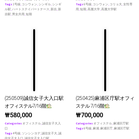
Tags
1号線
,
コシウォン
,
シンギル
,
シンギ
Tags
6号線
,
コシウォン
,
コリョ大
,
女性専
ル駅
,
ハートステイパートナース
,
新吉
,
新
用
,
短期
,
高麗大学
,
高麗大学駅
吉駅
,
男女共用
,
短期
(25.05.09)誠信女子大入口駅
(25.04.25)麻浦区庁駅オフィ
オフィステル7/16階
ステル 7/16階
₩
580,000
₩
700,000
Categories
オフィステル
,
誠信女子大入
Categories
オフィステル
,
麻浦区庁駅
口
Tags
6号線
,
麻浦
,
麻浦区庁
,
麻浦区庁駅
Tags
4号線
,
ソンシンヨデ
,
誠信女子大
,
誠
信女子大入口
,
誠信女子大入口駅