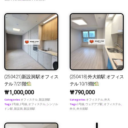
(25.04.21)新設洞駅オフィス
(25.04.18) 外大前駅 オフィス
テル 7/21階
テル 10/18階
₩
1,000,000
₩
790,000
Categories
オフィステル
,
新設洞駅
Categories
オフィステル
,
外大
Tags
1号線
,
2号線
,
オフィステル
,
シンソル
Tags
1号線
,
ウェデアプ駅
,
オフィステル
,
ドン駅
,
新設洞
,
新設洞駅
外大
,
外大前駅