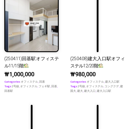
(25.04.11)回基駅オフィステ
(25.04.08)建大入口駅オフィ
ル11/15階
ステル12/20階
₩
1,000,000
₩
980,000
Categories
オフィステル
,
回基
Categories
オフィステル
,
建大入口駅
Tags
2号線
,
オフィステル
,
フェギ駅
,
回基
,
Tags
2号線
,
オフィステル
,
コングクデ
,
建
回基駅
国大
,
建大
,
建大入口
,
建大入口駅