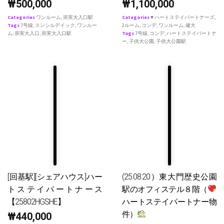
₩
500,000
₩
1,100,000
Categories
ワンルーム
,
崇実大入口駅
Categories
♥ ハートステイパートナーズ
,
Tags
7号線
,
スンシルデイック
,
ワンルー
2ルーム
,
コンデ
,
ワンルーム
,
健大
ム
,
崇実大入口
,
崇実大入口駅
Tags
7号線
,
コンデ
,
ハートステイパートナ
ー
,
子供大公園
,
子供大公園駅
[回基駅][シェアハウス]ハー
(25.08.20）東大門歴史公園
トステイパートナース
駅のオフィステル８階（
【25802HGSHE】
ハートステイパートナー物
件）
₩
440,000