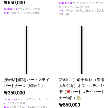
₩
650,000
Categories
♥ ハートステイパートナーズ
,
all
,
コシウォン
,
弘大(ホンデ)
Categories
オフィステル
,
吉音駅
Tags
2号線
,
ホンデ
,
弘大
,
弘大入口
,
弘大入
Tags
4号線
,
オフィステル
,
吉音駅
口駅
,
短期
[安岩駅][短期] ハートステイ
(25.05.29）踏十里駅（漢陽
パートナーズ【505ADT】
大学付近）オフィステル 13
階（
ハートステイ パート
₩
350,000
ナー物件）
Categories
♥ ハートステイパートナーズ
,
all
,
コシウォン
,
安岩
₩
850,000
Tags
6号線
,
アナム
,
アナム駅
,
ハートステ