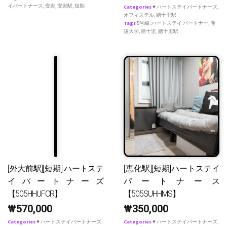
イパートナース
,
安岩
,
安岩駅
,
短期
Categories
♥ ハートステイパートナーズ
,
オフィステル
,
踏十里駅
Tags
5号線
,
ハートステイ パートナー
,
漢
陽大学
,
踏十里
,
踏十里駅
[外大前駅][短期] ハートステ
[恵化駅][短期]ハートステイ
イパートナーズ
パートナース
【505HHUFCR】
【505SUHHMS】
₩
570,000
₩
350,000
Categories
♥ ハートステイパートナーズ
,
Categories
♥ ハートステイパートナーズ
,