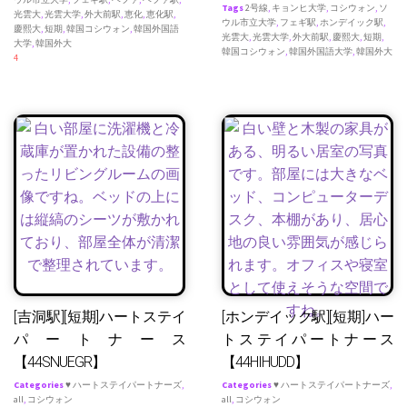
Tags
2号線
,
キョンヒ大学
,
コシウォン
,
ソ
光雲大
,
光雲大学
,
外大前駅
,
恵化
,
恵化駅
,
ウル市立大学
,
フェギ駅
,
ホンデイック駅
,
慶熙大
,
短期
,
韓国コシウォン
,
韓国外国語
光雲大
,
光雲大学
,
外大前駅
,
慶熙大
,
短期
,
大学
,
韓国外大
韓国コシウォン
,
韓国外国語大学
,
韓国外大
4
[吉洞駅][短期]ハートステイ
[ホンデイック駅][短期]ハー
パートナース
トステイパートナース
【44SNUEGR】
【44HIHUDD】
Categories
♥ ハートステイパートナーズ
,
Categories
♥ ハートステイパートナーズ
,
all
,
コシウォン
all
,
コシウォン