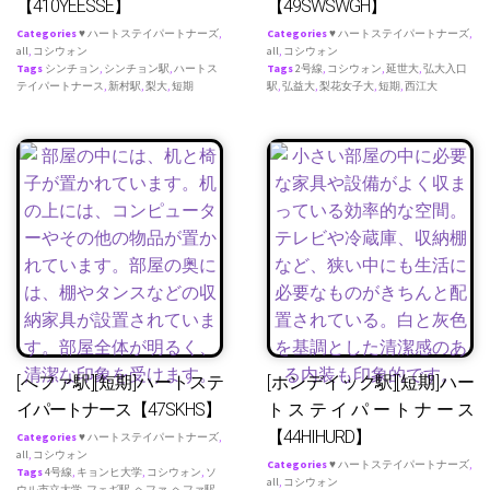
【410YEESSE】
【49SWSWGH】
Categories
♥ ハートステイパートナーズ
,
Categories
♥ ハートステイパートナーズ
,
all
,
コシウォン
all
,
コシウォン
Tags
シンチョン
,
シンチョン駅
,
ハートス
Tags
2号線
,
コシウォン
,
延世大
,
弘大入口
テイパートナース
,
新村駅
,
梨大
,
短期
駅
,
弘益大
,
梨花女子大
,
短期
,
西江大
[へファ駅][短期]ハートステ
[ホンデイック駅][短期]ハー
イパートナース【47SKHS】
トステイパートナース
【44HIHURD】
Categories
♥ ハートステイパートナーズ
,
all
,
コシウォン
Categories
♥ ハートステイパートナーズ
,
Tags
4号線
,
キョンヒ大学
,
コシウォン
,
ソ
all
,
コシウォン
ウル市立大学
,
フェギ駅
,
ヘファ
,
ヘファ駅
,