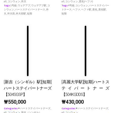
all
,
コシウォン
,
外大
all
,
コシウォン
,
恵化(ヘファ)
Tags
1号線
,
ウェデアプ
,
ウェデアプ駅
,
コ
Tags
4号線
,
コシウォン
,
ハートステイパー
シウォン
,
ハートステイパートナース
,
外
トナース
,
ヘファ
,
ヘファ駅
,
恵化
,
恵化駅
,
大
,
外大前
,
外大前駅
,
短期
短期
[新吉（シンギル）駅][短期]
[高麗大学駅][短期]ハートス
ハートステイパートナーズ
テイパートナーズ
【504SGSP】
【504KGDDS】
₩
550,000
₩
430,000
Categories
♥ ハートステイパートナーズ
,
Categories
♥ ハートステイパートナーズ
,
all
,
コシウォン
,
新吉（シンギル）
all
,
コシウォン