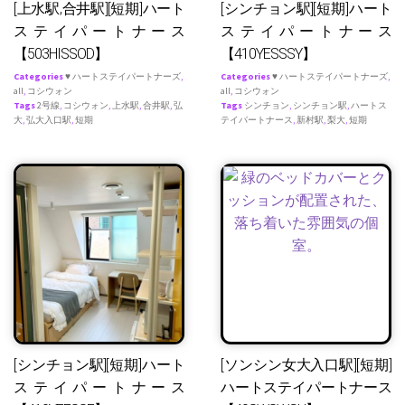
[上水駅,合井駅][短期]ハート
[シンチョン駅][短期]ハート
ステイパートナース
ステイパートナース
【503HISSOD】
【410YESSSY】
Categories
♥ ハートステイパートナーズ
,
Categories
♥ ハートステイパートナーズ
,
all
,
コシウォン
all
,
コシウォン
Tags
2号線
,
コシウォン
,
上水駅
,
合井駅
,
弘
Tags
シンチョン
,
シンチョン駅
,
ハートス
大
,
弘大入口駅
,
短期
テイパートナース
,
新村駅
,
梨大
,
短期
[シンチョン駅][短期]ハート
[ソンシン女大入口駅][短期]
ステイパートナース
ハートステイパートナース