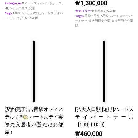
₩
1,300,000
Categories
♥ ハートステイパートナーズ
,
all
,
シェアハウス
,
安岩
カテゴリー
東大門歴史公園駅
Tags
1号線
,
シェアハウス
,
ハートステイパ
Tags
2号線
,
4号線
,
5号線
,
ハートステイ パ
ートナース
,
回基
,
回基駅
ートナー
,
東大門歴史公園
,
東大門歴史公園
駅
(契約完了) 吉音駅オフィス
[弘大入口駅][短期]ハートス
テル 7階
ハートステイ実
テイパートナース
際の入居者が選んだお部
【506HIHUCO】
屋！
₩
460,000