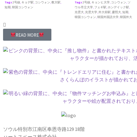
Tags
2号線
,
キョデ駅
,
コシウォン
,
教大駅
,
Tags
2号線
,
キョンヒ大学
,
コシウォン
,
ソ
短期
,
韓国コシウォン
ウル市立大学
,
フェギ駅
,
ホンデイック駅
,
光雲大
,
光雲大学
,
外大前駅
,
慶熙大
,
短期
,
韓国コシウォン
,
韓国外国語大学
,
韓国外大
READ MORE
ソウル特別市江南区奉恩寺路129 18階
ハートスペース株式会社