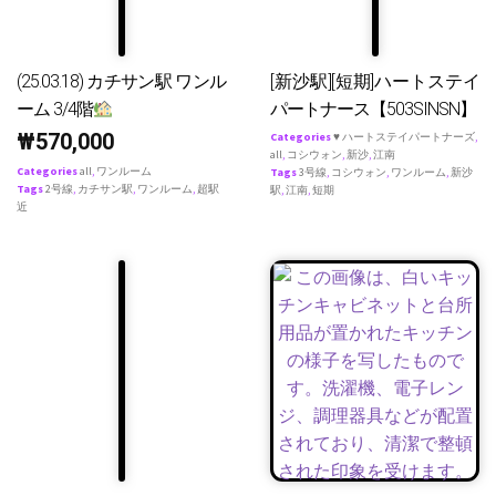
(25.03.18) カチサン駅 ワンル
[新沙駅][短期]ハートステイ
ーム 3/4階
パートナース【503SINSN】
₩
570,000
Categories
♥ ハートステイパートナーズ
,
all
,
コシウォン
,
新沙
,
江南
Categories
all
,
ワンルーム
Tags
3号線
,
コシウォン
,
ワンルーム
,
新沙
Tags
2号線
,
カチサン駅
,
ワンルーム
,
超駅
駅
,
江南
,
短期
近