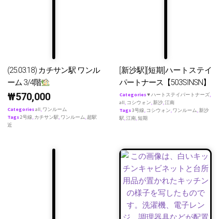
(25.03.18) カチサン駅 ワンル
[新沙駅][短期]ハートステイ
ーム 3/4階
パートナース【503SINSN】
₩
570,000
Categories
♥ ハートステイパートナーズ
,
all
,
コシウォン
,
新沙
,
江南
Categories
all
,
ワンルーム
Tags
3号線
,
コシウォン
,
ワンルーム
,
新沙
Tags
2号線
,
カチサン駅
,
ワンルーム
,
超駅
駅
,
江南
,
短期
近