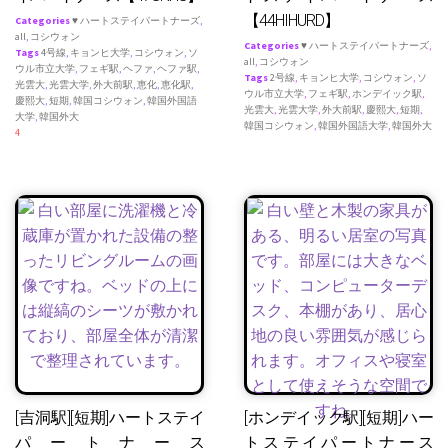
【44HIHURD】
Categories
♥ ハートステイパートナーズ
,
all
,
コシウォン
Categories
♥ ハートステイパートナーズ
,
Tags
4号線
,
キョンヒ大学
,
コシウォン
,
ソ
all
,
コシウォン
ウル市立大学
,
フェギ駅
,
ヘファ
,
ヘファ駅
,
Tags
2号線
,
キョンヒ大学
,
コシウォン
,
ソ
光雲大
,
光雲大学
,
外大前駅
,
恵化
,
恵化駅
,
ウル市立大学
,
フェギ駅
,
ホンデイック駅
,
慶熙大
,
短期
,
韓国コシウォン
,
韓国外国語
光雲大
,
光雲大学
,
外大前駅
,
慶熙大
,
短期
,
大学
,
韓国外大
韓国コシウォン
,
韓国外国語大学
,
韓国外大
4
[吉洞駅][短期]ハートステイ
[ホンデイック駅][短期]ハー
パートナース
トステイパートナース