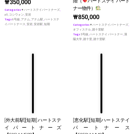
階（
ハートステイ パート
₩
350,000
ナー物件）
Categories
♥ ハートステイパートナーズ
,
all
,
コシウォン
,
安岩
₩
850,000
Tags
6号線
,
アナム
,
アナム駅
,
ハートステ
イパートナース
,
安岩
,
安岩駅
,
短期
Categories
♥ ハートステイパートナーズ
,
オフィステル
,
踏十里駅
Tags
5号線
,
ハートステイ パートナー
,
漢
陽大学
,
踏十里
,
踏十里駅
[外大前駅][短期] ハートステ
[恵化駅][短期]ハートステイ
イパートナーズ
パートナース