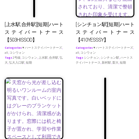
[上水駅,合井駅][短期]ハート
[シンチョン駅][短期]ハート
ステイパートナース
ステイパートナース
【503HISSOD】
【410YESSSY】
Categories
♥ ハートステイパートナーズ
,
Categories
♥ ハートステイパートナーズ
,
all
,
コシウォン
all
,
コシウォン
Tags
2号線
,
コシウォン
,
上水駅
,
合井駅
,
弘
Tags
シンチョン
,
シンチョン駅
,
ハートス
大
,
弘大入口駅
,
短期
テイパートナース
,
新村駅
,
梨大
,
短期