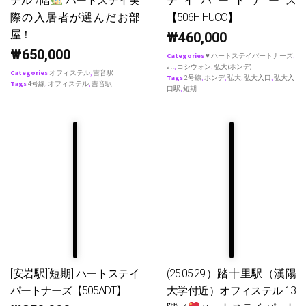
テル 7階
ハートステイ実
テイパートナース
際の入居者が選んだお部
【506HIHUCO】
屋！
₩
460,000
₩
650,000
Categories
♥ ハートステイパートナーズ
,
all
,
コシウォン
,
弘大(ホンデ)
Categories
オフィステル
,
吉音駅
Tags
2号線
,
ホンデ
,
弘大
,
弘大入口
,
弘大入
Tags
4号線
,
オフィステル
,
吉音駅
口駅
,
短期
[安岩駅][短期] ハートステイ
(25.05.29）踏十里駅（漢陽
パートナーズ【505ADT】
大学付近）オフィステル 13