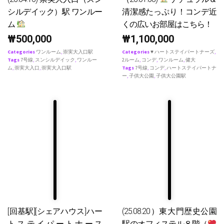
シルデイック）駅 ワンルー
清潔感たっぷり！コンデ近
ム
くの広いお部屋はこちら！
₩
500,000
₩
1,100,000
Categories
ワンルーム
,
崇実大入口駅
Categories
♥ ハートステイパートナーズ
,
Tags
7号線
,
スンシルデイック
,
ワンルー
2ルーム
,
コンデ
,
ワンルーム
,
健大
ム
,
崇実大入口
,
崇実大入口駅
Tags
7号線
,
コンデ
,
ハートステイパートナ
ー
,
子供大公園
,
子供大公園駅
[回基駅][シェアハウス]ハー
(25.08.20）東大門歴史公園
トステイパートナース
駅のオフィステル８階（