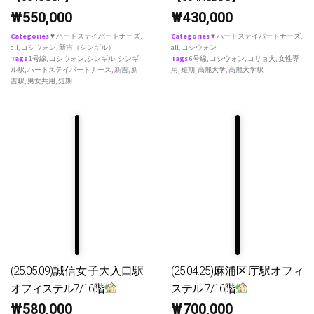
₩
550,000
₩
430,000
Categories
♥ ハートステイパートナーズ
,
Categories
♥ ハートステイパートナーズ
,
all
,
コシウォン
,
新吉（シンギル）
all
,
コシウォン
Tags
1号線
,
コシウォン
,
シンギル
,
シンギ
Tags
6号線
,
コシウォン
,
コリョ大
,
女性専
ル駅
,
ハートステイパートナース
,
新吉
,
新
用
,
短期
,
高麗大学
,
高麗大学駅
吉駅
,
男女共用
,
短期
(25.05.09)誠信女子大入口駅
(25.04.25)麻浦区庁駅オフィ
オフィステル7/16階
ステル 7/16階
₩
580,000
₩
700,000