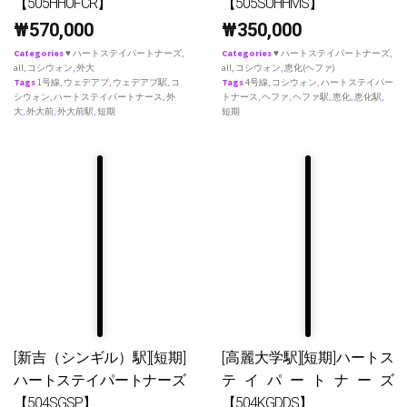
【505HHUFCR】
【505SUHHMS】
₩
570,000
₩
350,000
Categories
♥ ハートステイパートナーズ
,
Categories
♥ ハートステイパートナーズ
,
all
,
コシウォン
,
外大
all
,
コシウォン
,
恵化(ヘファ)
Tags
1号線
,
ウェデアプ
,
ウェデアプ駅
,
コ
Tags
4号線
,
コシウォン
,
ハートステイパー
シウォン
,
ハートステイパートナース
,
外
トナース
,
ヘファ
,
ヘファ駅
,
恵化
,
恵化駅
,
大
,
外大前
,
外大前駅
,
短期
短期
[新吉（シンギル）駅][短期]
[高麗大学駅][短期]ハートス
ハートステイパートナーズ
テイパートナーズ
【504SGSP】
【504KGDDS】