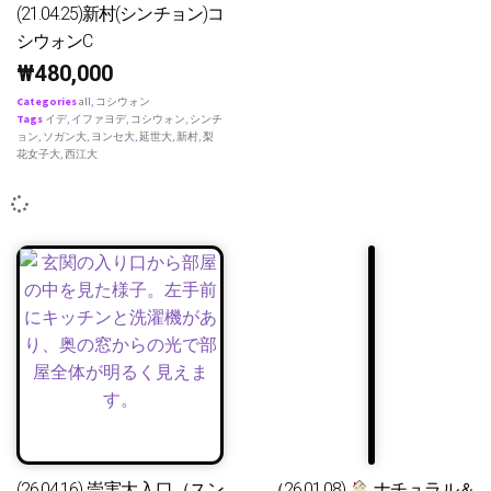
(21.04.25)新村(シンチョン)コ
シウォンC
₩
480,000
Categories
all
,
コシウォン
Tags
イデ
,
イファヨデ
,
コシウォン
,
シンチ
ョン
,
ソガン大
,
ヨンセ大
,
延世大
,
新村
,
梨
花女子大
,
西江大
(26.04.16) 崇実大入口（スン
（26.01.08)
ナチュラル＆