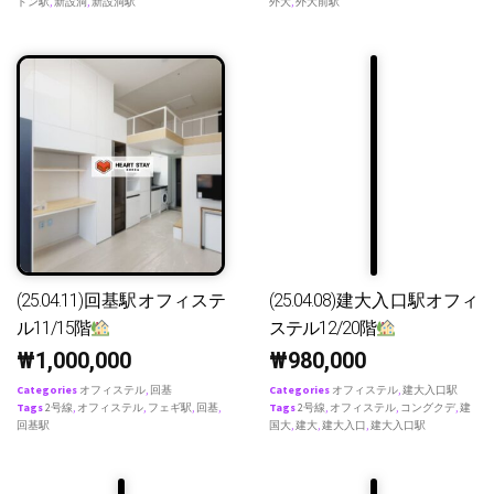
ドン駅
,
新設洞
,
新設洞駅
外大
,
外大前駅
(25.04.11)回基駅オフィステ
(25.04.08)建大入口駅オフィ
ル11/15階
ステル12/20階
₩
1,000,000
₩
980,000
Categories
オフィステル
,
回基
Categories
オフィステル
,
建大入口駅
Tags
2号線
,
オフィステル
,
フェギ駅
,
回基
,
Tags
2号線
,
オフィステル
,
コングクデ
,
建
回基駅
国大
,
建大
,
建大入口
,
建大入口駅