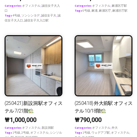
Categories
オフィステル
,
誠信女子大入
Categories
オフィステル
,
麻浦区庁駅
口
Tags
6号線
,
麻浦
,
麻浦区庁
,
麻浦区庁駅
Tags
4号線
,
ソンシンヨデ
,
誠信女子大
,
誠
信女子大入口
,
誠信女子大入口駅
(25.04.21)新設洞駅オフィス
(25.04.18) 外大前駅 オフィス
テル 7/21階
テル 10/18階
₩
1,000,000
₩
790,000
Categories
オフィステル
,
新設洞駅
Categories
オフィステル
,
外大
Tags
1号線
,
2号線
,
オフィステル
,
シンソル
Tags
1号線
,
ウェデアプ駅
,
オフィステル
,