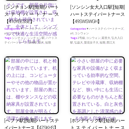
[シンチョン駅][短期]ハート
[ソンシン女大入口駅][短期]
ステイパートナース
ハートステイパートナース
【410YEESSE】
【49SWSWGH】
Categories
♥ ハートステイパートナーズ
,
Categories
♥ ハートステイパートナーズ
,
all
,
コシウォン
all
,
コシウォン
Tags
シンチョン
,
シンチョン駅
,
ハートス
Tags
2号線
,
コシウォン
,
延世大
,
弘大入口
テイパートナース
,
新村駅
,
梨大
,
短期
駅
,
弘益大
,
梨花女子大
,
短期
,
西江大
[へファ駅][短期]ハートステ
[ホンデイック駅][短期]ハー
イパートナース【47SKHS】
トステイパートナース