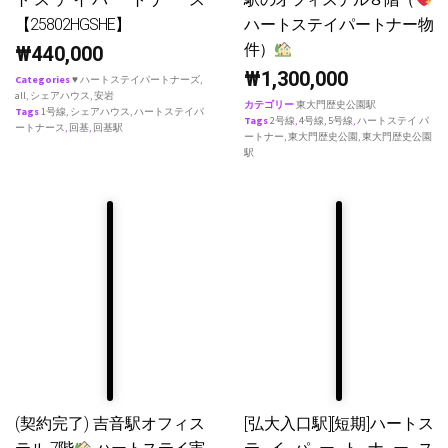
【25802HGSHE】
ハートステイパートナー物
件）
₩
440,000
₩
1,300,000
Categories
♥ ハートステイパートナーズ
,
all
,
シェアハウス
,
安岩
カテゴリー
東大門歴史公園駅
Tags
1号線
,
シェアハウス
,
ハートステイパ
Tags
2号線
,
4号線
,
5号線
,
ハートステイ パ
ートナース
,
回基
,
回基駅
ートナー
,
東大門歴史公園
,
東大門歴史公園
駅
(契約完了) 吉音駅オフィス
[弘大入口駅][短期]ハートス