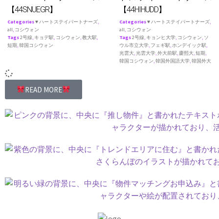
【44SNUEGR】
【44HIHUDD】
Categories
♥ ハートステイパートナーズ
,
Categories
♥ ハートステイパートナーズ
,
all
,
コシウォン
all
,
コシウォン
Tags
2号線
,
キョデ駅
,
コシウォン
,
教大駅
,
Tags
2号線
,
キョンヒ大学
,
コシウォン
,
ソ
短期
,
韓国コシウォン
ウル市立大学
,
フェギ駅
,
ホンデイック駅
,
光雲大
,
光雲大学
,
外大前駅
,
慶熙大
,
短期
,
韓国コシウォン
,
韓国外国語大学
,
韓国外大
READ MORE