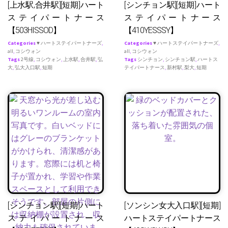
[上水駅,合井駅][短期]ハート
[シンチョン駅][短期]ハート
ステイパートナース
ステイパートナース
【503HISSOD】
【410YESSSY】
Categories
♥ ハートステイパートナーズ
,
Categories
♥ ハートステイパートナーズ
,
all
,
コシウォン
all
,
コシウォン
Tags
2号線
,
コシウォン
,
上水駅
,
合井駅
,
弘
Tags
シンチョン
,
シンチョン駅
,
ハートス
大
,
弘大入口駅
,
短期
テイパートナース
,
新村駅
,
梨大
,
短期
[シンチョン駅][短期]ハート
[ソンシン女大入口駅][短期]
ステイパートナース
ハートステイパートナース