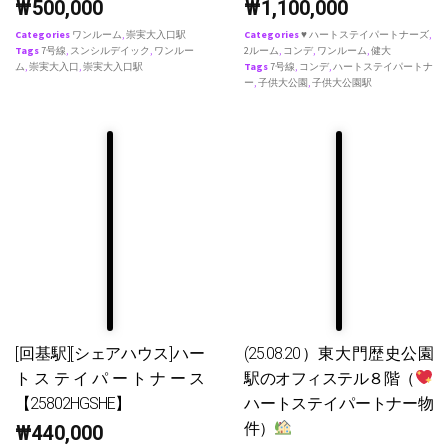
₩
500,000
₩
1,100,000
Categories
ワンルーム
,
崇実大入口駅
Categories
♥ ハートステイパートナーズ
,
Tags
7号線
,
スンシルデイック
,
ワンルー
2ルーム
,
コンデ
,
ワンルーム
,
健大
ム
,
崇実大入口
,
崇実大入口駅
Tags
7号線
,
コンデ
,
ハートステイパートナ
ー
,
子供大公園
,
子供大公園駅
[回基駅][シェアハウス]ハー
(25.08.20）東大門歴史公園
トステイパートナース
駅のオフィステル８階（
【25802HGSHE】
ハートステイパートナー物
件）
₩
440,000