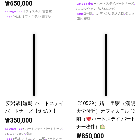
₩
650,000
Categories
♥ ハートステイパートナーズ
,
all
,
コシウォン
,
弘大(ホンデ)
Categories
オフィステル
,
吉音駅
Tags
2号線
,
ホンデ
,
弘大
,
弘大入口
,
弘大入
Tags
4号線
,
オフィステル
,
吉音駅
口駅
,
短期
[安岩駅][短期] ハートステイ
(25.05.29）踏十里駅（漢陽
パートナーズ【505ADT】
大学付近）オフィステル 13
階（
ハートステイ パート
₩
350,000
ナー物件）
Categories
♥ ハートステイパートナーズ
,
all
,
コシウォン
,
安岩
₩
850,000
Tags
6号線
,
アナム
,
アナム駅
,
ハートステ