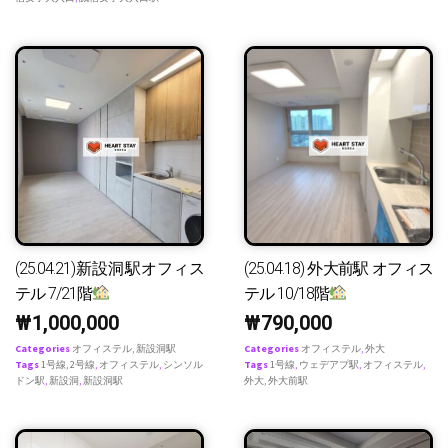
(25.04.21)新設洞駅オフィス
(25.04.18) 外大前駅 オフィス
テル 7/21階
テル 10/18階
₩
1,000,000
₩
790,000
Categories
オフィステル
,
新設洞駅
Categories
オフィステル
,
外大
Tags
1号線
,
2号線
,
オフィステル
,
シンソル
Tags
1号線
,
ウェデアプ駅
,
オフィステル
,
ドン駅
,
新設洞
,
新設洞駅
外大
,
外大前駅