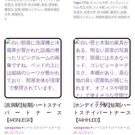
Tags
2号線
,
キョンヒ大学
,
コシウォン
,
ソ
光雲大
,
光雲大学
,
外大前駅
,
恵化
,
恵化駅
,
ウル市立大学
,
フェギ駅
,
ホンデイック駅
,
慶熙大
,
短期
,
韓国コシウォン
,
韓国外国語
光雲大
,
光雲大学
,
外大前駅
,
慶熙大
,
短期
,
大学
,
韓国外大
韓国コシウォン
,
韓国外国語大学
,
韓国外大
4
[吉洞駅][短期]ハートステイ
[ホンデイック駅][短期]ハー
パートナース
トステイパートナース
【44SNUEGR】
【44HIHUDD】
Categories
♥ ハートステイパートナーズ
,
Categories
♥ ハートステイパートナーズ
,
all
,
コシウォン
all
,
コシウォン