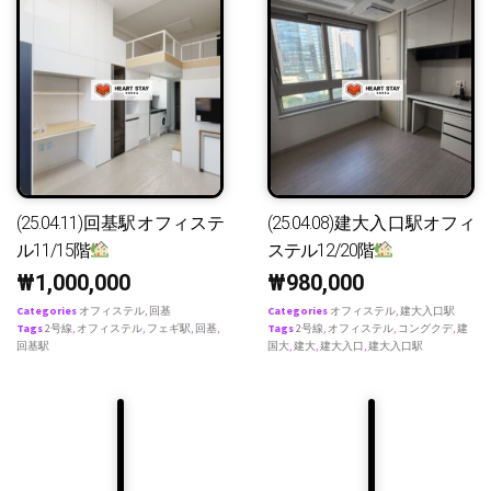
(25.04.11)回基駅オフィステ
(25.04.08)建大入口駅オフィ
ル11/15階
ステル12/20階
₩
1,000,000
₩
980,000
Categories
オフィステル
,
回基
Categories
オフィステル
,
建大入口駅
Tags
2号線
,
オフィステル
,
フェギ駅
,
回基
,
Tags
2号線
,
オフィステル
,
コングクデ
,
建
回基駅
国大
,
建大
,
建大入口
,
建大入口駅