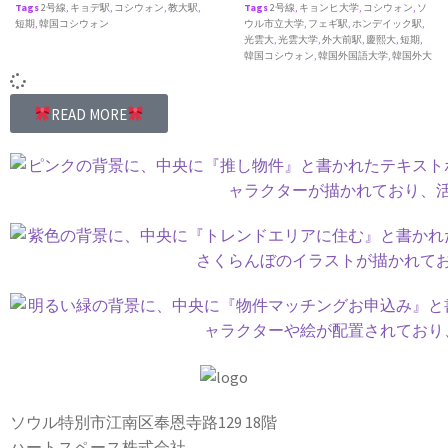
Tags
2号線
,
キョデ駅
,
コシウォン
,
教大駅
,
Tags
2号線
,
キョンヒ大学
,
コシウォン
,
ソ
短期
,
韓国コシウォン
ウル市立大学
,
フェギ駅
,
ホンデイック駅
,
光雲大
,
光雲大学
,
外大前駅
,
慶熙大
,
短期
,
韓国コシウォン
,
韓国外国語大学
,
韓国外大
READ MORE
ソウル特別市江南区奉恩寺路129 18階
ハートスペース株式会社