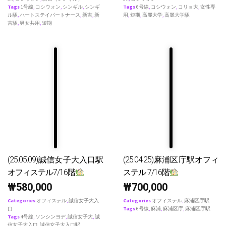
Tags
1号線
,
コシウォン
,
シンギル
,
シンギ
Tags
6号線
,
コシウォン
,
コリョ大
,
女性専
ル駅
,
ハートステイパートナース
,
新吉
,
新
用
,
短期
,
高麗大学
,
高麗大学駅
吉駅
,
男女共用
,
短期
(25.05.09)誠信女子大入口駅
(25.04.25)麻浦区庁駅オフィ
オフィステル7/16階
ステル 7/16階
₩
580,000
₩
700,000
Categories
オフィステル
,
誠信女子大入
Categories
オフィステル
,
麻浦区庁駅
口
Tags
6号線
,
麻浦
,
麻浦区庁
,
麻浦区庁駅
Tags
4号線
,
ソンシンヨデ
,
誠信女子大
,
誠
信女子大入口
,
誠信女子大入口駅