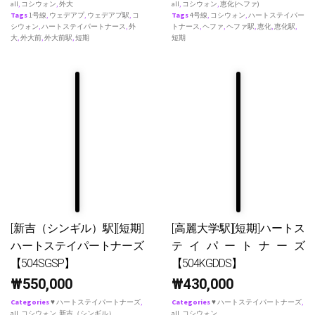
all
,
コシウォン
,
外大
all
,
コシウォン
,
恵化(ヘファ)
Tags
1号線
,
ウェデアプ
,
ウェデアプ駅
,
コ
Tags
4号線
,
コシウォン
,
ハートステイパー
シウォン
,
ハートステイパートナース
,
外
トナース
,
ヘファ
,
ヘファ駅
,
恵化
,
恵化駅
,
大
,
外大前
,
外大前駅
,
短期
短期
[新吉（シンギル）駅][短期]
[高麗大学駅][短期]ハートス
ハートステイパートナーズ
テイパートナーズ
【504SGSP】
【504KGDDS】
₩
550,000
₩
430,000
Categories
♥ ハートステイパートナーズ
,
Categories
♥ ハートステイパートナーズ
,
all
,
コシウォン
,
新吉（シンギル）
all
,
コシウォン