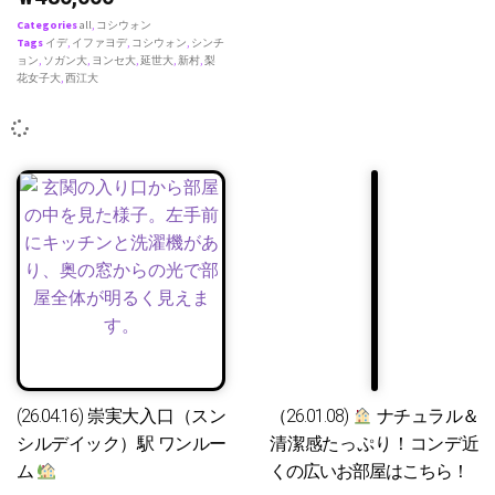
Categories
all
,
コシウォン
Tags
イデ
,
イファヨデ
,
コシウォン
,
シンチ
ョン
,
ソガン大
,
ヨンセ大
,
延世大
,
新村
,
梨
花女子大
,
西江大
(26.04.16) 崇実大入口（スン
（26.01.08)
ナチュラル＆
シルデイック）駅 ワンルー
清潔感たっぷり！コンデ近
ム
くの広いお部屋はこちら！