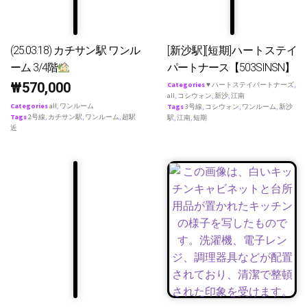
(25.03.18) カチサン駅 ワンル
[新沙駅][短期]ハートステイ
ーム 3/4階
パートナース【503SINSN】
₩
570,000
Categories
♥ ハートステイパートナーズ
,
all
,
コシウォン
,
新沙
,
江南
Categories
all
,
ワンルーム
Tags
3号線
,
コシウォン
,
ワンルーム
,
新沙
Tags
2号線
,
カチサン駅
,
ワンルーム
,
超駅
駅
,
江南
,
短期
近