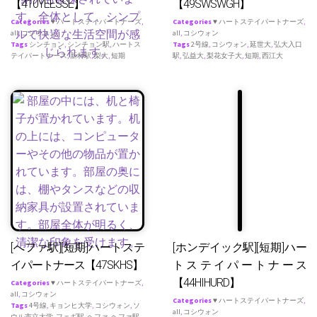
【410YEESSE】
【49SWSWGH】
Categories
♥ ハートステイパートナーズ
,
Categories
♥ ハートステイパートナーズ
,
all
,
コシウォン
all
,
コシウォン
Tags
シンチョン
,
シンチョン駅
,
ハートス
Tags
2号線
,
コシウォン
,
延世大
,
弘大入口
テイパートナース
,
新村駅
,
梨大
,
短期
駅
,
弘益大
,
梨花女子大
,
短期
,
西江大
[へファ駅][短期]ハートステ
[ホンデイック駅][短期]ハー
イパートナース【47SKHS】
トステイパートナース
【44HIHURD】
Categories
♥ ハートステイパートナーズ
,
all
,
コシウォン
Categories
♥ ハートステイパートナーズ
,
Tags
4号線
,
キョンヒ大学
,
コシウォン
,
ソ
all
,
コシウォン
ウル市立大学
,
フェギ駅
,
ヘファ
,
ヘファ駅
,