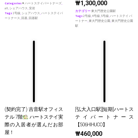
₩
1,300,000
Categories
♥ ハートステイパートナーズ
,
all
,
シェアハウス
,
安岩
カテゴリー
東大門歴史公園駅
Tags
1号線
,
シェアハウス
,
ハートステイパ
Tags
2号線
,
4号線
,
5号線
,
ハートステイ パ
ートナース
,
回基
,
回基駅
ートナー
,
東大門歴史公園
,
東大門歴史公園
駅
(契約完了) 吉音駅オフィス
[弘大入口駅][短期]ハートス
テル 7階
ハートステイ実
テイパートナース
際の入居者が選んだお部
【506HIHUCO】
屋！
₩
460,000