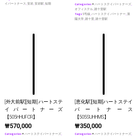
イパートナース
,
安岩
,
安岩駅
,
短期
Categories
♥ ハートステイパートナーズ
,
オフィステル
,
踏十里駅
Tags
5号線
,
ハートステイ パートナー
,
漢
陽大学
,
踏十里
,
踏十里駅
[外大前駅][短期] ハートステ
[恵化駅][短期]ハートステイ
イパートナーズ
パートナース
【505HHUFCR】
【505SUHHMS】
₩
570,000
₩
350,000
Categories
♥ ハートステイパートナーズ
,
Categories
♥ ハートステイパートナーズ
,