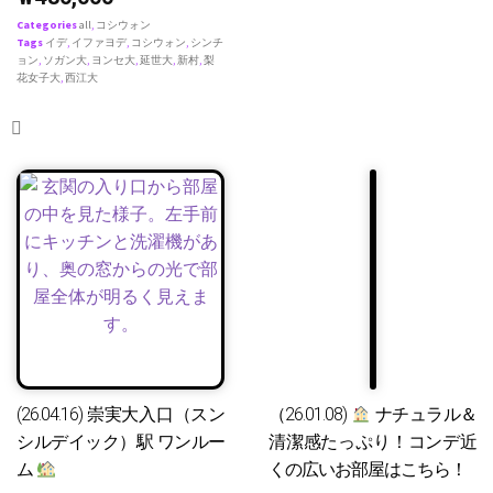
Categories
all
,
コシウォン
Tags
イデ
,
イファヨデ
,
コシウォン
,
シンチ
ョン
,
ソガン大
,
ヨンセ大
,
延世大
,
新村
,
梨
花女子大
,
西江大
(26.04.16) 崇実大入口（スン
（26.01.08)
ナチュラル＆
シルデイック）駅 ワンルー
清潔感たっぷり！コンデ近
ム
くの広いお部屋はこちら！