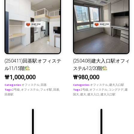
(25.04.11)回基駅オフィステ
(25.04.08)建大入口駅オフィ
ル11/15階
ステル12/20階
₩
1,000,000
₩
980,000
Categories
オフィステル
,
回基
Categories
オフィステル
,
建大入口駅
Tags
2号線
,
オフィステル
,
フェギ駅
,
回基
,
Tags
2号線
,
オフィステル
,
コングクデ
,
建
回基駅
国大
,
建大
,
建大入口
,
建大入口駅