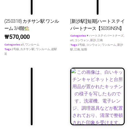
(25.03.18) カチサン駅 ワンル
[新沙駅][短期]ハートステイ
ーム 3/4階
パートナース【503SINSN】
₩
570,000
Categories
♥ ハートステイパートナーズ
,
all
,
コシウォン
,
新沙
,
江南
Categories
all
,
ワンルーム
Tags
3号線
,
コシウォン
,
ワンルーム
,
新沙
Tags
2号線
,
カチサン駅
,
ワンルーム
,
超駅
駅
,
江南
,
短期
近