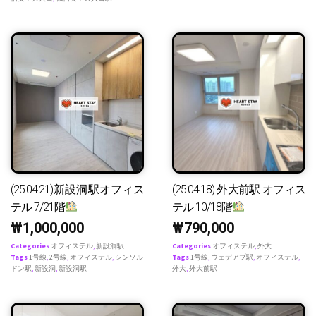
(25.04.21)新設洞駅オフィス
(25.04.18) 外大前駅 オフィス
テル 7/21階
テル 10/18階
₩
1,000,000
₩
790,000
Categories
オフィステル
,
新設洞駅
Categories
オフィステル
,
外大
Tags
1号線
,
2号線
,
オフィステル
,
シンソル
Tags
1号線
,
ウェデアプ駅
,
オフィステル
,
ドン駅
,
新設洞
,
新設洞駅
外大
,
外大前駅