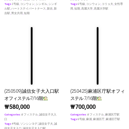
Tags
1号線
,
コシウォン
,
シンギル
,
シンギ
Tags
6号線
,
コシウォン
,
コリョ大
,
女性専
ル駅
,
ハートステイパートナース
,
新吉
,
新
用
,
短期
,
高麗大学
,
高麗大学駅
吉駅
,
男女共用
,
短期
(25.05.09)誠信女子大入口駅
(25.04.25)麻浦区庁駅オフィ
オフィステル7/16階
ステル 7/16階
₩
580,000
₩
700,000
Categories
オフィステル
,
誠信女子大入
Categories
オフィステル
,
麻浦区庁駅
口
Tags
6号線
,
麻浦
,
麻浦区庁
,
麻浦区庁駅
Tags
4号線
,
ソンシンヨデ
,
誠信女子大
,
誠
信女子大入口
,
誠信女子大入口駅