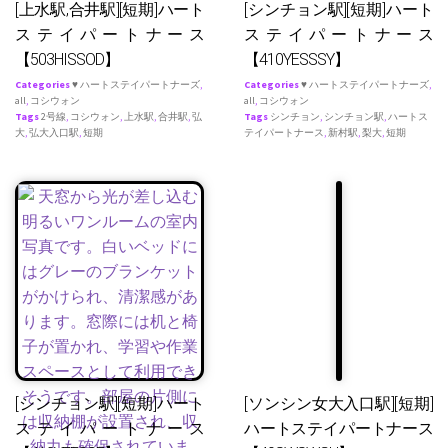
[上水駅,合井駅][短期]ハート
[シンチョン駅][短期]ハート
ステイパートナース
ステイパートナース
【503HISSOD】
【410YESSSY】
Categories
♥ ハートステイパートナーズ
,
Categories
♥ ハートステイパートナーズ
,
all
,
コシウォン
all
,
コシウォン
Tags
2号線
,
コシウォン
,
上水駅
,
合井駅
,
弘
Tags
シンチョン
,
シンチョン駅
,
ハートス
大
,
弘大入口駅
,
短期
テイパートナース
,
新村駅
,
梨大
,
短期
[シンチョン駅][短期]ハート
[ソンシン女大入口駅][短期]
ステイパートナース
ハートステイパートナース