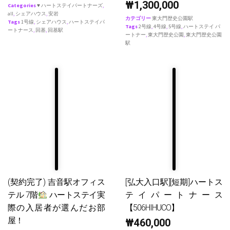
₩
1,300,000
Categories
♥ ハートステイパートナーズ
,
all
,
シェアハウス
,
安岩
カテゴリー
東大門歴史公園駅
Tags
1号線
,
シェアハウス
,
ハートステイパ
Tags
2号線
,
4号線
,
5号線
,
ハートステイ パ
ートナース
,
回基
,
回基駅
ートナー
,
東大門歴史公園
,
東大門歴史公園
駅
(契約完了) 吉音駅オフィス
[弘大入口駅][短期]ハートス
テル 7階
ハートステイ実
テイパートナース
際の入居者が選んだお部
【506HIHUCO】
屋！
₩
460,000