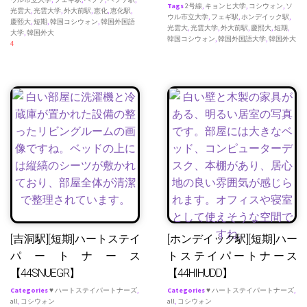
Tags
2号線
,
キョンヒ大学
,
コシウォン
,
ソ
光雲大
,
光雲大学
,
外大前駅
,
恵化
,
恵化駅
,
ウル市立大学
,
フェギ駅
,
ホンデイック駅
,
慶熙大
,
短期
,
韓国コシウォン
,
韓国外国語
光雲大
,
光雲大学
,
外大前駅
,
慶熙大
,
短期
,
大学
,
韓国外大
韓国コシウォン
,
韓国外国語大学
,
韓国外大
4
[吉洞駅][短期]ハートステイ
[ホンデイック駅][短期]ハー
パートナース
トステイパートナース
【44SNUEGR】
【44HIHUDD】
Categories
♥ ハートステイパートナーズ
,
Categories
♥ ハートステイパートナーズ
,
all
,
コシウォン
all
,
コシウォン