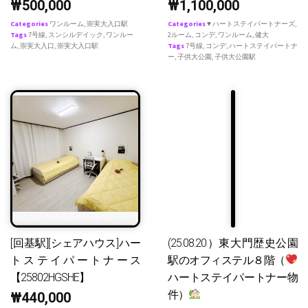
₩
500,000
₩
1,100,000
Categories
ワンルーム
,
崇実大入口駅
Categories
♥ ハートステイパートナーズ
,
Tags
7号線
,
スンシルデイック
,
ワンルー
2ルーム
,
コンデ
,
ワンルーム
,
健大
ム
,
崇実大入口
,
崇実大入口駅
Tags
7号線
,
コンデ
,
ハートステイパートナ
ー
,
子供大公園
,
子供大公園駅
[回基駅][シェアハウス]ハー
(25.08.20）東大門歴史公園
トステイパートナース
駅のオフィステル８階（
【25802HGSHE】
ハートステイパートナー物
件）
₩
440,000