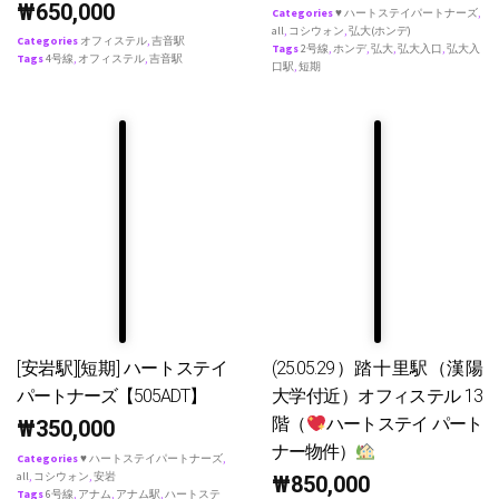
₩
650,000
Categories
♥ ハートステイパートナーズ
,
all
,
コシウォン
,
弘大(ホンデ)
Categories
オフィステル
,
吉音駅
Tags
2号線
,
ホンデ
,
弘大
,
弘大入口
,
弘大入
Tags
4号線
,
オフィステル
,
吉音駅
口駅
,
短期
[安岩駅][短期] ハートステイ
(25.05.29）踏十里駅（漢陽
パートナーズ【505ADT】
大学付近）オフィステル 13
階（
ハートステイ パート
₩
350,000
ナー物件）
Categories
♥ ハートステイパートナーズ
,
all
,
コシウォン
,
安岩
₩
850,000
Tags
6号線
,
アナム
,
アナム駅
,
ハートステ