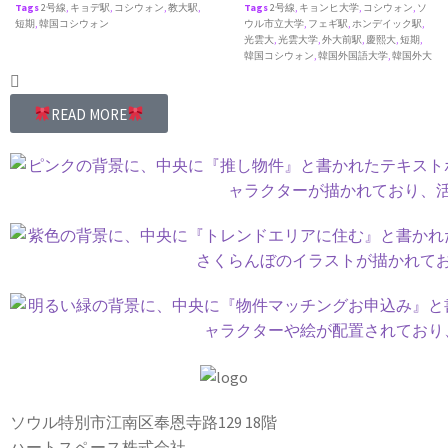
Tags
2号線
,
キョデ駅
,
コシウォン
,
教大駅
,
Tags
2号線
,
キョンヒ大学
,
コシウォン
,
ソ
短期
,
韓国コシウォン
ウル市立大学
,
フェギ駅
,
ホンデイック駅
,
光雲大
,
光雲大学
,
外大前駅
,
慶熙大
,
短期
,
韓国コシウォン
,
韓国外国語大学
,
韓国外大
READ MORE
ソウル特別市江南区奉恩寺路129 18階
ハートスペース株式会社