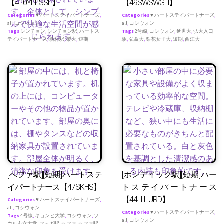
【410YEESSE】
【49SWSWGH】
Categories
♥ ハートステイパートナーズ
,
Categories
♥ ハートステイパートナーズ
,
all
,
コシウォン
all
,
コシウォン
Tags
シンチョン
,
シンチョン駅
,
ハートス
Tags
2号線
,
コシウォン
,
延世大
,
弘大入口
テイパートナース
,
新村駅
,
梨大
,
短期
駅
,
弘益大
,
梨花女子大
,
短期
,
西江大
[へファ駅][短期]ハートステ
[ホンデイック駅][短期]ハー
イパートナース【47SKHS】
トステイパートナース
【44HIHURD】
Categories
♥ ハートステイパートナーズ
,
all
,
コシウォン
Categories
♥ ハートステイパートナーズ
,
Tags
4号線
,
キョンヒ大学
,
コシウォン
,
ソ
all
,
コシウォン
ウル市立大学
,
フェギ駅
,
ヘファ
,
ヘファ駅
,