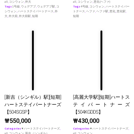
all
,
コシウォン
,
外大
all
,
コシウォン
,
恵化(ヘファ)
Tags
1号線
,
ウェデアプ
,
ウェデアプ駅
,
コ
Tags
4号線
,
コシウォン
,
ハートステイパー
シウォン
,
ハートステイパートナース
,
外
トナース
,
ヘファ
,
ヘファ駅
,
恵化
,
恵化駅
,
大
,
外大前
,
外大前駅
,
短期
短期
[新吉（シンギル）駅][短期]
[高麗大学駅][短期]ハートス
ハートステイパートナーズ
テイパートナーズ
【504SGSP】
【504KGDDS】
₩
550,000
₩
430,000
Categories
♥ ハートステイパートナーズ
,
Categories
♥ ハートステイパートナーズ
,
all
,
コシウォン
,
新吉（シンギル）
all
,
コシウォン