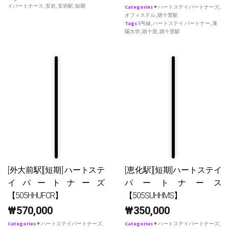
イパートナース
,
安岩
,
安岩駅
,
短期
Categories
♥ ハートステイパートナーズ
,
オフィステル
,
踏十里駅
Tags
5号線
,
ハートステイ パートナー
,
漢
陽大学
,
踏十里
,
踏十里駅
[外大前駅][短期] ハートステ
[恵化駅][短期]ハートステイ
イパートナーズ
パートナース
【505HHUFCR】
【505SUHHMS】
₩
570,000
₩
350,000
Categories
♥ ハートステイパートナーズ
,
Categories
♥ ハートステイパートナーズ
,