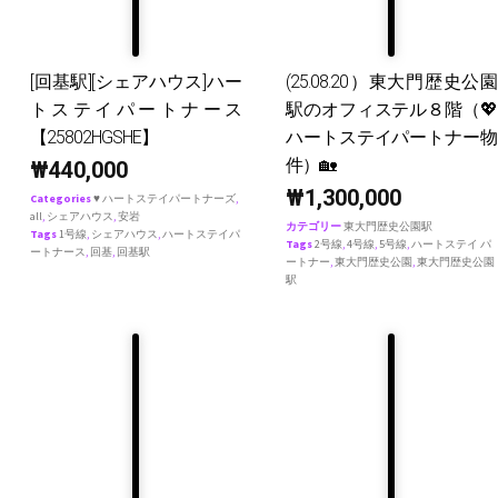
[回基駅][シェアハウス]ハー
(25.08.20）東大門歴史公園
トステイパートナース
駅のオフィステル８階（💖
【25802HGSHE】
ハートステイパートナー物
件）🏡
₩
440,000
₩
1,300,000
Categories
♥ ハートステイパートナーズ
,
all
,
シェアハウス
,
安岩
カテゴリー
東大門歴史公園駅
Tags
1号線
,
シェアハウス
,
ハートステイパ
Tags
2号線
,
4号線
,
5号線
,
ハートステイ パ
ートナース
,
回基
,
回基駅
ートナー
,
東大門歴史公園
,
東大門歴史公園
駅