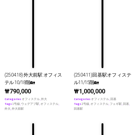
(25.04.18) 外大前駅 オフィス
(25.04.11)回基駅オフィステ
テル 10/18階🏡
ル11/15階🏡
₩
790,000
₩
1,000,000
Categories
オフィステル
,
外大
Categories
オフィステル
,
回基
Tags
1号線
,
ウェデアプ駅
,
オフィステル
,
Tags
2号線
,
オフィステル
,
フェギ駅
,
回基
,
外大
,
外大前駅
回基駅