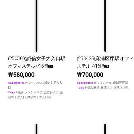
(25.05.09)誠信女子大入口駅
(25.04.25)麻浦区庁駅オフィ
オフィステル7/16階🏡
ステル 7/16階🏡
₩
580,000
₩
700,000
Categories
オフィステル
,
誠信女子大入
Categories
オフィステル
,
麻浦区庁駅
口
Tags
6号線
,
麻浦
,
麻浦区庁
,
麻浦区庁駅
Tags
4号線
,
ソンシンヨデ
,
誠信女子大
,
誠
信女子大入口
,
誠信女子大入口駅