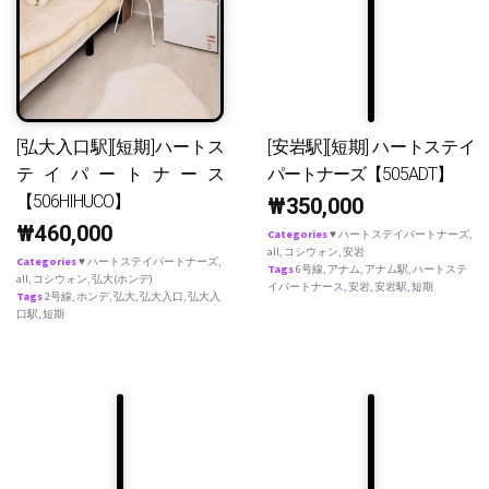
[弘大入口駅][短期]ハートス
[安岩駅][短期] ハートステイ
テイパートナース
パートナーズ【505ADT】
【506HIHUCO】
₩
350,000
₩
460,000
Categories
♥ ハートステイパートナーズ
,
all
,
コシウォン
,
安岩
Categories
♥ ハートステイパートナーズ
,
Tags
6号線
,
アナム
,
アナム駅
,
ハートステ
all
,
コシウォン
,
弘大(ホンデ)
イパートナース
,
安岩
,
安岩駅
,
短期
Tags
2号線
,
ホンデ
,
弘大
,
弘大入口
,
弘大入
口駅
,
短期