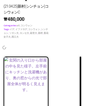
(21.04.25)新村(シンチョン)コ
シウォンC
₩
480,000
Categories
all
,
コシウォン
Tags
イデ
,
イファヨデ
,
コシウォン
,
シンチ
ョン
,
ソガン大
,
ヨンセ大
,
延世大
,
新村
,
梨花
女子大
,
西江大