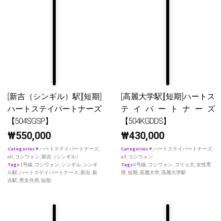
[新吉（シンギル）駅][短期]
[高麗大学駅][短期]ハートス
ハートステイパートナーズ
テイパートナーズ
【504SGSP】
【504KGDDS】
₩
550,000
₩
430,000
Categories
♥ ハートステイパートナーズ
,
Categories
♥ ハートステイパートナーズ
,
all
,
コシウォン
,
新吉（シンギル）
all
,
コシウォン
Tags
1号線
,
コシウォン
,
シンギル
,
シンギ
Tags
6号線
,
コシウォン
,
コリョ大
,
女性専
ル駅
,
ハートステイパートナース
,
新吉
,
新
用
,
短期
,
高麗大学
,
高麗大学駅
吉駅
,
男女共用
,
短期