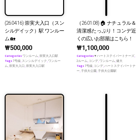
(26.04.16) 崇実大入口（スン
（26.01.08) 🏠 ナチュラル＆
シルデイック）駅 ワンルー
清潔感たっぷり！コンデ近
ム 🏡
くの広いお部屋はこちら！
₩
500,000
₩
1,100,000
Categories
ワンルーム
,
崇実大入口駅
Categories
♥ ハートステイパートナーズ
,
Tags
7号線
,
スンシルデイック
,
ワンルー
2ルーム
,
コンデ
,
ワンルーム
,
健大
ム
,
崇実大入口
,
崇実大入口駅
Tags
7号線
,
コンデ
,
ハートステイパートナ
ー
,
子供大公園
,
子供大公園駅