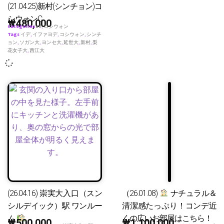
(21.04.25)新村(シンチョン)コ
シウォンC
₩
480,000
Categories
all
,
コシウォン
Tags
イデ
,
イファヨデ
,
コシウォン
,
シンチ
ョン
,
ソガン大
,
ヨンセ大
,
延世大
,
新村
,
梨
花女子大
,
西江大
(26.04.16) 崇実大入口（スン
（26.01.08)
ナチュラル＆
シルデイック）駅 ワンルー
清潔感たっぷり！コンデ近
ム
くの広いお部屋はこちら！
₩
500,000
₩
1,100,000