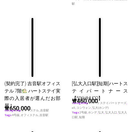
駅
(契約完了) 吉音駅オフィス
[弘大入口駅][短期]ハートス
テル 7階
ハートステイ実
テイパートナース
際の入居者が選んだお部
【506HIHUCO】
₩
460,000
Categories
♥ ハートステイパートナーズ
,
屋！
₩
650,000
all
,
コシウォン
,
弘大(ホンデ)
Categories
オフィステル
,
吉音駅
Tags
2号線
,
ホンデ
,
弘大
,
弘大入口
,
弘大入
Tags
4号線
,
オフィステル
,
吉音駅
口駅
,
短期