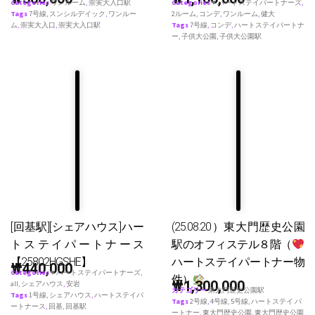
Categories
ワンルーム
,
崇実大入口駅
Categories
♥ ハートステイパートナーズ
,
Tags
7号線
,
スンシルデイック
,
ワンルー
2ルーム
,
コンデ
,
ワンルーム
,
健大
ム
,
崇実大入口
,
崇実大入口駅
Tags
7号線
,
コンデ
,
ハートステイパートナ
ー
,
子供大公園
,
子供大公園駅
[回基駅][シェアハウス]ハー
(25.08.20）東大門歴史公園
トステイパートナース
駅のオフィステル８階（
【25802HGSHE】
ハートステイパートナー物
₩
440,000
Categories
♥ ハートステイパートナーズ
,
件）
₩
1,300,000
all
,
シェアハウス
,
安岩
カテゴリー
東大門歴史公園駅
Tags
1号線
,
シェアハウス
,
ハートステイパ
Tags
2号線
,
4号線
,
5号線
,
ハートステイ パ
ートナース
,
回基
,
回基駅
ートナー
,
東大門歴史公園
,
東大門歴史公園