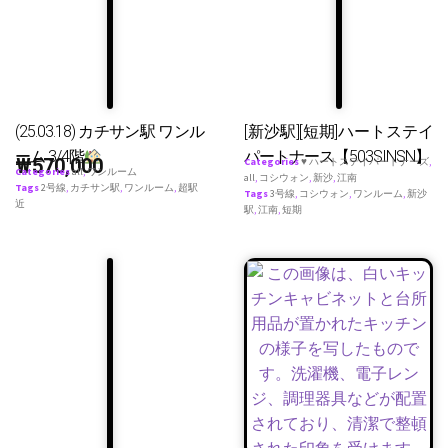
(25.03.18) カチサン駅 ワンル
[新沙駅][短期]ハートステイ
ーム 3/4階
パートナース【503SINSN】
₩
570,000
Categories
♥ ハートステイパートナーズ
,
Categories
all
,
ワンルーム
all
,
コシウォン
,
新沙
,
江南
Tags
2号線
,
カチサン駅
,
ワンルーム
,
超駅
Tags
3号線
,
コシウォン
,
ワンルーム
,
新沙
近
駅
,
江南
,
短期