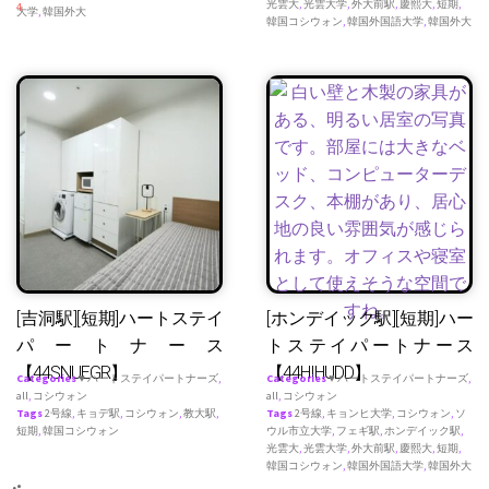
光雲大
,
光雲大学
,
外大前駅
,
慶熙大
,
短期
,
4
大学
,
韓国外大
韓国コシウォン
,
韓国外国語大学
,
韓国外大
[吉洞駅][短期]ハートステイ
[ホンデイック駅][短期]ハー
パートナース
トステイパートナース
【44SNUEGR】
【44HIHUDD】
Categories
♥ ハートステイパートナーズ
,
Categories
♥ ハートステイパートナーズ
,
all
,
コシウォン
all
,
コシウォン
Tags
2号線
,
キョデ駅
,
コシウォン
,
教大駅
,
Tags
2号線
,
キョンヒ大学
,
コシウォン
,
ソ
短期
,
韓国コシウォン
ウル市立大学
,
フェギ駅
,
ホンデイック駅
,
光雲大
,
光雲大学
,
外大前駅
,
慶熙大
,
短期
,
韓国コシウォン
,
韓国外国語大学
,
韓国外大