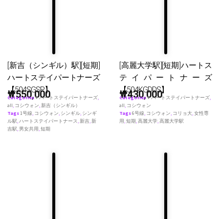
[新吉（シンギル）駅][短期]
[高麗大学駅][短期]ハートス
ハートステイパートナーズ
テイパートナーズ
【504SGSP】
【504KGDDS】
₩
550,000
₩
430,000
Categories
♥ ハートステイパートナーズ
,
Categories
♥ ハートステイパートナーズ
,
all
,
コシウォン
,
新吉（シンギル）
all
,
コシウォン
Tags
1号線
,
コシウォン
,
シンギル
,
シンギ
Tags
6号線
,
コシウォン
,
コリョ大
,
女性専
ル駅
,
ハートステイパートナース
,
新吉
,
新
用
,
短期
,
高麗大学
,
高麗大学駅
吉駅
,
男女共用
,
短期