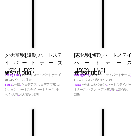
[外大前駅][短期] ハートステ
[恵化駅][短期]ハートステイ
イパートナーズ
パートナース
【505HHUFCR】
【505SUHHMS】
₩
570,000
₩
350,000
Categories
♥ ハートステイパートナーズ
,
Categories
♥ ハートステイパートナーズ
,
all
,
コシウォン
,
外大
all
,
コシウォン
,
恵化(ヘファ)
Tags
1号線
,
ウェデアプ
,
ウェデアプ駅
,
コ
Tags
4号線
,
コシウォン
,
ハートステイパー
シウォン
,
ハートステイパートナース
,
外
トナース
,
ヘファ
,
ヘファ駅
,
恵化
,
恵化駅
,
大
,
外大前
,
外大前駅
,
短期
短期