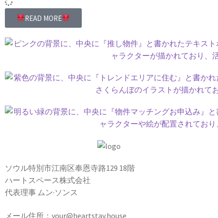
READ MORE
ソウル特別市江南区奉恩寺路129 18階
ハートスペース株式会社
代表理事 ムン·ソンス
メール住所：your@heartstay.house