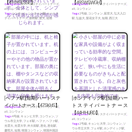
【410YEESSE】
【49SWSWGH】
Categories
♥ ハートステイパートナーズ
,
Categories
♥ ハートステイパートナーズ
,
all
,
コシウォン
all
,
コシウォン
Tags
シンチョン
,
シンチョン駅
,
ハートス
Tags
2号線
,
コシウォン
,
延世大
,
弘大入口
テイパートナース
,
新村駅
,
梨大
,
短期
駅
,
弘益大
,
梨花女子大
,
短期
,
西江大
[へファ駅][短期]ハートステ
[ホンデイック駅][短期]ハー
イパートナース【47SKHS】
トステイパートナース
Categories
♥ ハートステイパートナーズ
,
all
,
コシウォン
【44HIHURD】
Categories
♥ ハートステイパートナーズ
,
Tags
4号線
,
キョンヒ大学
,
コシウォン
,
ソ
all
,
コシウォン
ウル市立大学
,
フェギ駅
,
ヘファ
,
ヘファ駅
,
Tags
2号線
,
キョンヒ大学
,
コシウォン
,
ソ
光雲大
,
光雲大学
,
外大前駅
,
恵化
,
恵化駅
,
ウル市立大学
,
フェギ駅
,
ホンデイック駅
,
慶熙大
,
短期
,
韓国コシウォン
,
韓国外国語