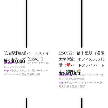
[安岩駅][短期] ハートステイ
(25.05.29）踏十里駅（漢陽
パートナーズ【505ADT】
大学付近）オフィステル 13
₩
350,000
Categories
♥ ハートステイパートナーズ
,
階（
ハートステイ パート
all
,
コシウォン
,
安岩
ナー物件）
Tags
6号線
,
アナム
,
アナム駅
,
ハートステ
₩
850,000
イパートナース
,
安岩
,
安岩駅
,
短期
Categories
♥ ハートステイパートナーズ
,
オフィステル
,
踏十里駅
Tags
5号線
,
ハートステイ パートナー
,
漢
陽大学
,
踏十里
,
踏十里駅