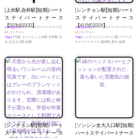
[上水駅,合井駅][短期]ハート
[シンチョン駅][短期]ハート
ステイパートナース
ステイパートナース
【503HISSOD】
【410YESSSY】
Categories
♥ ハートステイパートナーズ
,
Categories
♥ ハートステイパートナーズ
,
all
,
コシウォン
all
,
コシウォン
Tags
2号線
,
コシウォン
,
上水駅
,
合井駅
,
弘
Tags
シンチョン
,
シンチョン駅
,
ハートス
大
,
弘大入口駅
,
短期
テイパートナース
,
新村駅
,
梨大
,
短期
[シンチョン駅][短期]ハート
[ソンシン女大入口駅][短期]
ステイパートナース
ハートステイパートナース