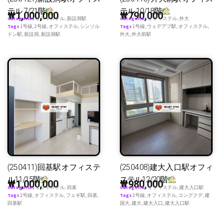
テル 7/21階
テル 10/18階
₩
1,000,000
₩
790,000
Categories
オフィステル
,
新設洞駅
Categories
オフィステル
,
外大
Tags
1号線
,
2号線
,
オフィステル
,
シンソル
Tags
1号線
,
ウェデアプ駅
,
オフィステル
,
ドン駅
,
新設洞
,
新設洞駅
外大
,
外大前駅
(25.04.11)回基駅オフィステ
(25.04.08)建大入口駅オフィ
ル11/15階
ステル12/20階
₩
1,000,000
₩
980,000
Categories
オフィステル
,
回基
Categories
オフィステル
,
建大入口駅
Tags
2号線
,
オフィステル
,
フェギ駅
,
回基
,
Tags
2号線
,
オフィステル
,
コングクデ
,
建
回基駅
国大
,
建大
,
建大入口
,
建大入口駅