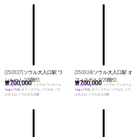
(25.03.27)ソウル大入口駅 ワ
(25.03.24)ソウル大入口駅 オ
ンルーム 2/5階
フィステル 9/20階
₩
700,000
₩
700,000
Categories
all
,
オフィステル
,
ワンルーム
Categories
all
,
オフィステル
,
ワンルーム
Tags
2号線
,
オフィステル
,
ソウル大
,
ソウ
Tags
2号線
,
オフィステル
,
ソウル大
,
ソウ
ル大入口
,
ソウル大入口駅
ル大入口
,
ソウル大入口駅