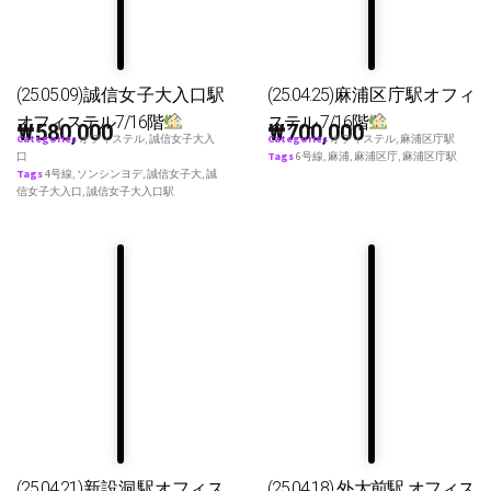
(25.05.09)誠信女子大入口駅
(25.04.25)麻浦区庁駅オフィ
オフィステル7/16階
ステル 7/16階
₩
580,000
₩
700,000
Categories
オフィステル
,
誠信女子大入
Categories
オフィステル
,
麻浦区庁駅
口
Tags
6号線
,
麻浦
,
麻浦区庁
,
麻浦区庁駅
Tags
4号線
,
ソンシンヨデ
,
誠信女子大
,
誠
信女子大入口
,
誠信女子大入口駅
(25.04.21)新設洞駅オフィス
(25.04.18) 外大前駅 オフィス