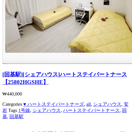
[回基駅][シェアハウス]ハートステイパートナース
【25802HGSHE】
₩
440,000
Categories
♥ ハートステイパートナーズ
,
all
,
シェアハウス
,
安
岩
Tags
1号線
,
シェアハウス
,
ハートステイパートナース
,
回
基
,
回基駅