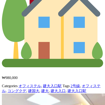
₩
980,000
Categories
オフィステル
,
建大入口駅
Tags
2号線
,
オフィステ
ル
,
コングクデ
,
建国大
,
建大
,
建大入口
,
建大入口駅