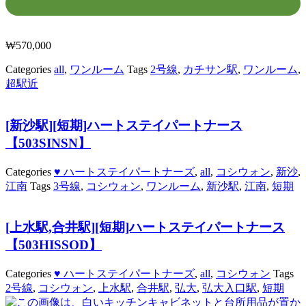
₩
570,000
Categories
all
,
ワンルーム
Tags
2号線
,
カチサン駅
,
ワンルーム
,
超駅近
[新沙駅][短期]ハートステイパートナース
【503SINSN】
Categories
♥ ハートステイパートナーズ
,
all
,
コシウォン
,
新沙
,
江南
Tags
3号線
,
コシウォン
,
ワンルーム
,
新沙駅
,
江南
,
短期
[上水駅,合井駅][短期]ハートステイパートナース
【503HISSOD】
Categories
♥ ハートステイパートナーズ
,
all
,
コシウォン
Tags
2号線
,
コシウォン
,
上水駅
,
合井駅
,
弘大
,
弘大入口駅
,
短期