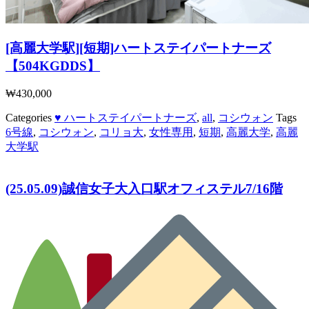
[高麗大学駅][短期]ハートステイパートナーズ
【504KGDDS】
₩
430,000
Categories
♥ ハートステイパートナーズ
,
all
,
コシウォン
Tags
6号線
,
コシウォン
,
コリョ大
,
女性専用
,
短期
,
高麗大学
,
高麗
大学駅
(25.05.09)誠信女子大入口駅オフィステル7/16階