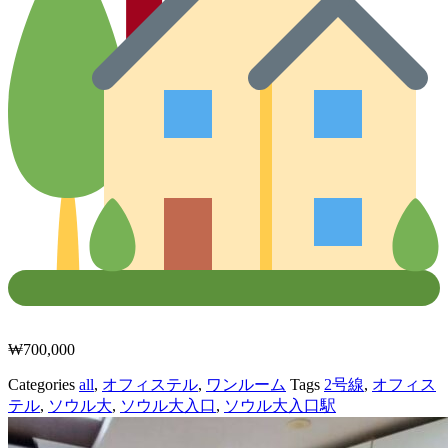
₩
700,000
Categories
all
,
オフィステル
,
ワンルーム
Tags
2号線
,
オフィス
テル
,
ソウル大
,
ソウル大入口
,
ソウル大入口駅