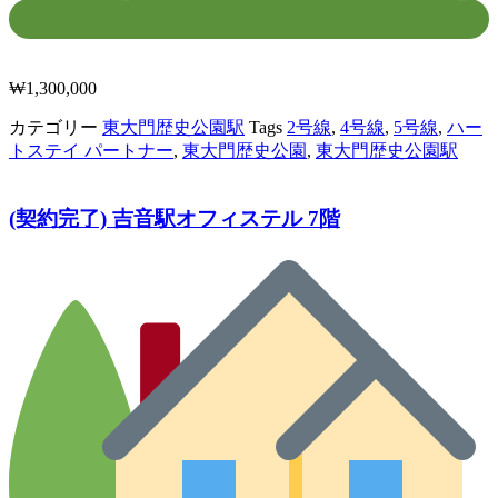
₩
1,300,000
カテゴリー
東大門歴史公園駅
Tags
2号線
,
4号線
,
5号線
,
ハー
トステイ パートナー
,
東大門歴史公園
,
東大門歴史公園駅
(契約完了) 吉音駅オフィステル 7階