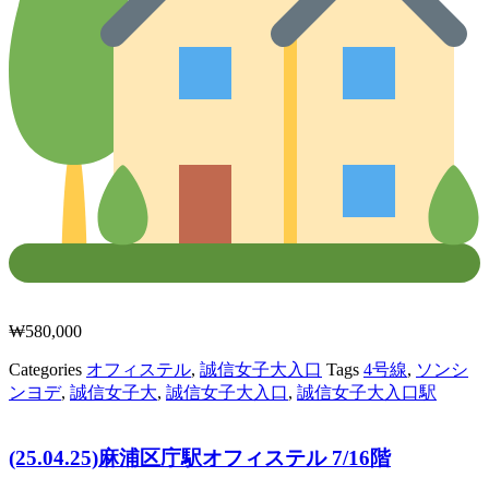
₩
580,000
Categories
オフィステル
,
誠信女子大入口
Tags
4号線
,
ソンシ
ンヨデ
,
誠信女子大
,
誠信女子大入口
,
誠信女子大入口駅
(25.04.25)麻浦区庁駅オフィステル 7/16階