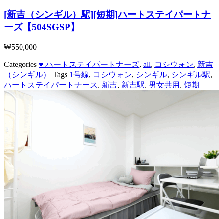
[新吉（シンギル）駅][短期]ハートステイパートナ
ーズ【504SGSP】
₩
550,000
Categories
♥ ハートステイパートナーズ
,
all
,
コシウォン
,
新吉
（シンギル）
Tags
1号線
,
コシウォン
,
シンギル
,
シンギル駅
,
ハートステイパートナース
,
新吉
,
新吉駅
,
男女共用
,
短期