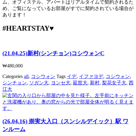
ム、オフィステル、アパートはリアルタイムで契約されるた
め、ご覧になっているお部屋がすでに契約されている場合が
あります！
#HEARTSTAY♥
(21.04.25)新村(シンチョン)コシウォンC
₩
480,000
Categories
all
,
コシウォン
Tags
イデ
,
イファヨデ
,
コシウォン
,
シンチョン
,
ソガン大
,
ヨンセ大
,
延世大
,
新村
,
梨花女子大
,
西
江大
(26.04.16) 崇実大入口（スンシルデイック）駅 ワ
ンルーム