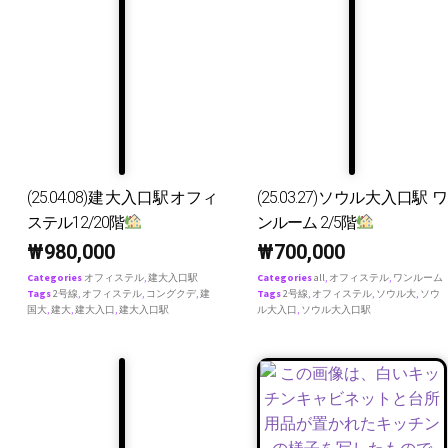
(25.04.08)建大入口駅オフィ
(25.03.27)ソウル大入口駅 ワ
ステル12/20階
ンルーム 2/5階
₩
980,000
₩
700,000
Categories
オフィステル
,
建大入口駅
Categories
all
,
オフィステル
,
ワンルーム
Tags
2号線
,
オフィステル
,
コングクデ
,
建
Tags
2号線
,
オフィステル
,
ソウル大
,
ソウ
国大
,
建大
,
建大入口
,
建大入口駅
ル大入口
,
ソウル大入口駅