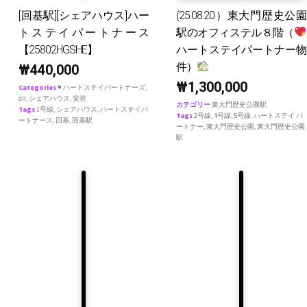
[回基駅][シェアハウス]ハー
(25.08.20）東大門歴史公園
トステイパートナース
駅のオフィステル８階（
【25802HGSHE】
ハートステイパートナー物
件）
₩
440,000
₩
1,300,000
Categories
♥ ハートステイパートナーズ
,
all
,
シェアハウス
,
安岩
カテゴリー
東大門歴史公園駅
Tags
1号線
,
シェアハウス
,
ハートステイパ
Tags
2号線
,
4号線
,
5号線
,
ハートステイ パ
ートナース
,
回基
,
回基駅
ートナー
,
東大門歴史公園
,
東大門歴史公園
駅