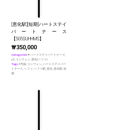
[恵化駅][短期]ハートステイ
パートナース
【505SUHHMS】
₩
350,000
Categories
♥ ハートステイパートナーズ
,
all
,
コシウォン
,
恵化(ヘファ)
Tags
4号線
,
コシウォン
,
ハートステイパー
トナース
,
ヘファ
,
ヘファ駅
,
恵化
,
恵化駅
,
短
期