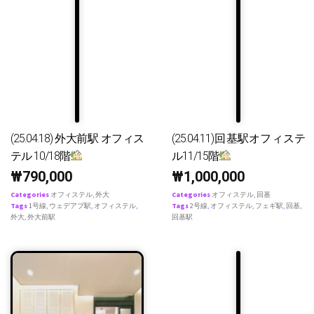
(25.04.18) 外大前駅 オフィス
(25.04.11)回基駅オフィステ
テル 10/18階
ル11/15階
₩
790,000
₩
1,000,000
Categories
オフィステル
,
外大
Categories
オフィステル
,
回基
Tags
1号線
,
ウェデアプ駅
,
オフィステル
,
Tags
2号線
,
オフィステル
,
フェギ駅
,
回基
,
外大
,
外大前駅
回基駅