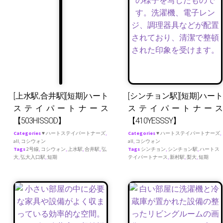
[上水駅,合井駅][短期]ハート
[シンチョン駅][短期]ハート
ステイパートナース
ステイパートナース
【503HISSOD】
【410YESSSY】
Categories
♥ ハートステイパートナーズ
,
Categories
♥ ハートステイパートナーズ
,
all
,
コシウォン
all
,
コシウォン
Tags
2号線
,
コシウォン
,
上水駅
,
合井駅
,
弘
Tags
シンチョン
,
シンチョン駅
,
ハートス
大
,
弘大入口駅
,
短期
テイパートナース
,
新村駅
,
梨大
,
短期