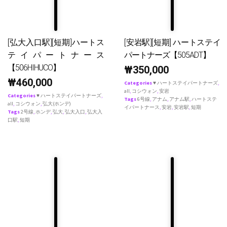
[弘大入口駅][短期]ハートス
[安岩駅][短期] ハートステイ
テイパートナース
パートナーズ【505ADT】
【506HIHUCO】
₩
350,000
₩
460,000
Categories
♥ ハートステイパートナーズ
,
all
,
コシウォン
,
安岩
Categories
♥ ハートステイパートナーズ
,
Tags
6号線
,
アナム
,
アナム駅
,
ハートステ
all
,
コシウォン
,
弘大(ホンデ)
イパートナース
,
安岩
,
安岩駅
,
短期
Tags
2号線
,
ホンデ
,
弘大
,
弘大入口
,
弘大入
口駅
,
短期