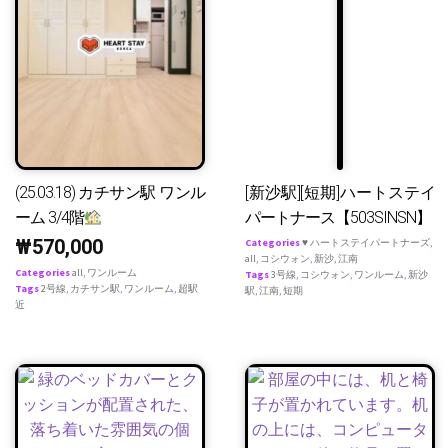
(25.03.18) カチサン駅 ワンル
[新沙駅][短期]ハートステイ
ーム 3/4階
パートナース【503SINSN】
₩
570,000
Categories
♥ ハートステイパートナーズ
,
all
,
コシウォン
,
新沙
,
江南
Categories
all
,
ワンルーム
Tags
3号線
,
コシウォン
,
ワンルーム
,
新沙
Tags
2号線
,
カチサン駅
,
ワンルーム
,
超駅
駅
,
江南
,
短期
近