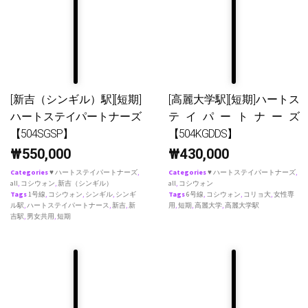
[新吉（シンギル）駅][短期]
[高麗大学駅][短期]ハートス
ハートステイパートナーズ
テイパートナーズ
【504SGSP】
【504KGDDS】
₩
550,000
₩
430,000
Categories
♥ ハートステイパートナーズ
,
Categories
♥ ハートステイパートナーズ
,
all
,
コシウォン
,
新吉（シンギル）
all
,
コシウォン
Tags
1号線
,
コシウォン
,
シンギル
,
シンギ
Tags
6号線
,
コシウォン
,
コリョ大
,
女性専
ル駅
,
ハートステイパートナース
,
新吉
,
新
用
,
短期
,
高麗大学
,
高麗大学駅
吉駅
,
男女共用
,
短期