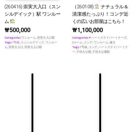
(26.04.16) 崇実大入口（スン
（26.01.08)
ナチュラル＆
シルデイック）駅 ワンルー
清潔感たっぷり！コンデ近
ム
くの広いお部屋はこちら！
₩
500,000
₩
1,100,000
Categories
ワンルーム
,
崇実大入口駅
Categories
♥ ハートステイパートナーズ
,
Tags
7号線
,
スンシルデイック
,
ワンルー
2ルーム
,
コンデ
,
ワンルーム
,
健大
ム
,
崇実大入口
,
崇実大入口駅
Tags
7号線
,
コンデ
,
ハートステイパートナ
ー
,
子供大公園
,
子供大公園駅