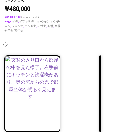
シウォンC
₩
480,000
Categories
all
,
コシウォン
Tags
イデ
,
イファヨデ
,
コシウォン
,
シンチ
ョン
,
ソガン大
,
ヨンセ大
,
延世大
,
新村
,
梨花
女子大
,
西江大