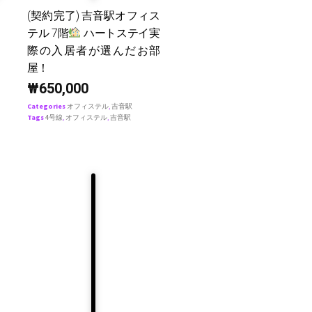
(契約完了) 吉音駅オフィス
テル 7階
ハートステイ実
際の入居者が選んだお部
屋！
₩
650,000
Categories
オフィステル
,
吉音駅
Tags
4号線
,
オフィステル
,
吉音駅