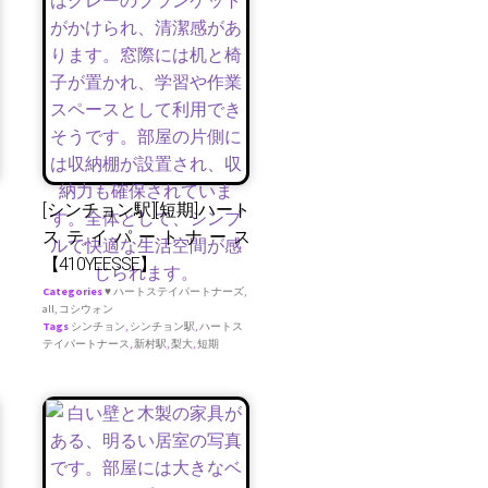
[シンチョン駅][短期]ハート
ステイパートナース
【410YEESSE】
Categories
♥ ハートステイパートナーズ
,
all
,
コシウォン
Tags
シンチョン
,
シンチョン駅
,
ハートス
テイパートナース
,
新村駅
,
梨大
,
短期