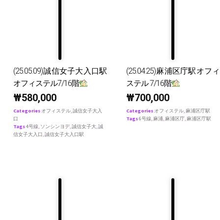
(25.05.09)誠信女子大入口駅
(25.04.25)麻浦区庁駅オフィ
オフィステル7/16階
ステル 7/16階
₩
580,000
₩
700,000
Categories
オフィステル
,
誠信女子大入
Categories
オフィステル
,
麻浦区庁駅
口
Tags
6号線
,
麻浦
,
麻浦区庁
,
麻浦区庁駅
Tags
4号線
,
ソンシンヨデ
,
誠信女子大
,
誠
信女子大入口
,
誠信女子大入口駅