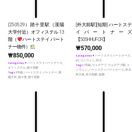
(25.05.29）踏十里駅（漢陽
[外大前駅][短期] ハートステ
大学付近）オフィステル 13
イパートナーズ
階（
ハートステイ パート
【505HHUFCR】
ナー物件）
₩
570,000
₩
850,000
Categories
♥ ハートステイパートナーズ
,
all
,
コシウォン
,
外大
Categories
♥ ハートステイパートナーズ
,
Tags
1号線
,
ウェデアプ
,
ウェデアプ駅
,
コ
オフィステル
,
踏十里駅
シウォン
,
ハートステイパートナース
,
外大
,
Tags
5号線
,
ハートステイ パートナー
,
漢
外大前
,
外大前駅
,
短期
陽大学
,
踏十里
,
踏十里駅