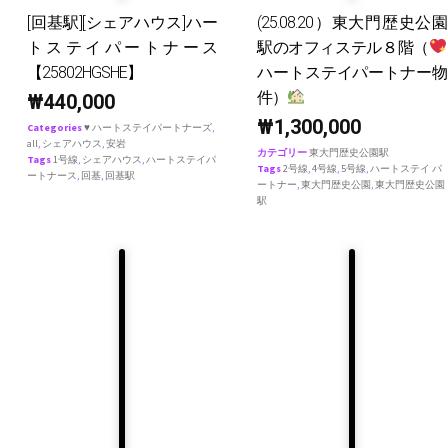
[回基駅][シェアハウス]ハー
(25.08.20）東大門歴史公園
トステイパートナース
駅のオフィステル８階（
【25802HGSHE】
ハートステイパートナー物
件）
₩
440,000
₩
1,300,000
Categories
♥ ハートステイパートナーズ
,
all
,
シェアハウス
,
安岩
カテゴリー
東大門歴史公園駅
Tags
1号線
,
シェアハウス
,
ハートステイパ
Tags
2号線
,
4号線
,
5号線
,
ハートステイ パ
ートナース
,
回基
,
回基駅
ートナー
,
東大門歴史公園
,
東大門歴史公園
駅