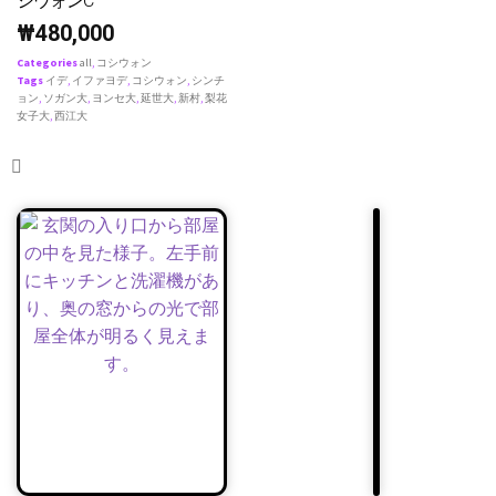
シウォンC
₩
480,000
Categories
all
,
コシウォン
Tags
イデ
,
イファヨデ
,
コシウォン
,
シンチ
ョン
,
ソガン大
,
ヨンセ大
,
延世大
,
新村
,
梨花
女子大
,
西江大