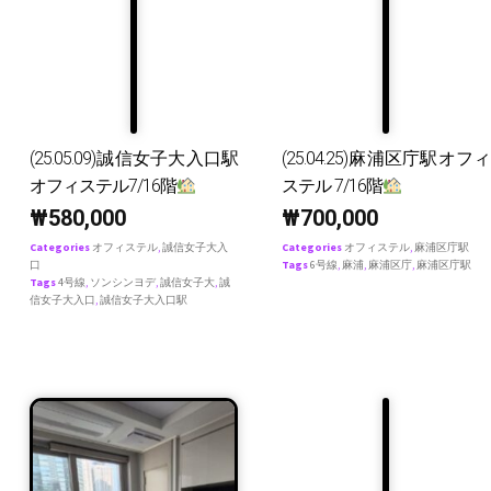
(25.05.09)誠信女子大入口駅
(25.04.25)麻浦区庁駅オフィ
オフィステル7/16階
ステル 7/16階
₩
580,000
₩
700,000
Categories
オフィステル
,
誠信女子大入
Categories
オフィステル
,
麻浦区庁駅
口
Tags
6号線
,
麻浦
,
麻浦区庁
,
麻浦区庁駅
Tags
4号線
,
ソンシンヨデ
,
誠信女子大
,
誠
信女子大入口
,
誠信女子大入口駅