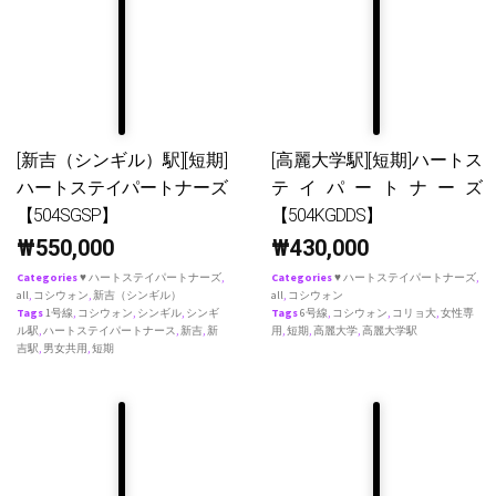
[新吉（シンギル）駅][短期]
[高麗大学駅][短期]ハートス
ハートステイパートナーズ
テイパートナーズ
【504SGSP】
【504KGDDS】
₩
550,000
₩
430,000
Categories
♥ ハートステイパートナーズ
,
Categories
♥ ハートステイパートナーズ
,
all
,
コシウォン
,
新吉（シンギル）
all
,
コシウォン
Tags
1号線
,
コシウォン
,
シンギル
,
シンギ
Tags
6号線
,
コシウォン
,
コリョ大
,
女性専
ル駅
,
ハートステイパートナース
,
新吉
,
新
用
,
短期
,
高麗大学
,
高麗大学駅
吉駅
,
男女共用
,
短期