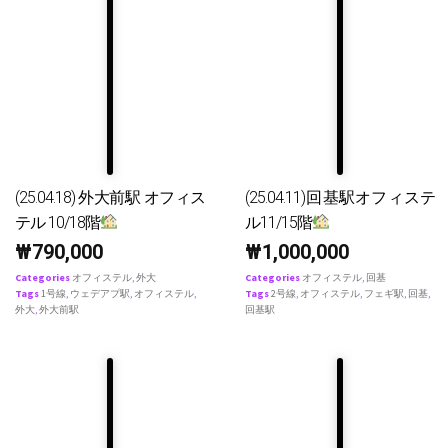
(25.04.18) 外大前駅 オフィス
(25.04.11)回基駅オフィステ
テル 10/18階
ル11/15階
₩
790,000
₩
1,000,000
Categories
オフィステル
,
外大
Categories
オフィステル
,
回基
Tags
1号線
,
ウェデアプ駅
,
オフィステル
,
Tags
2号線
,
オフィステル
,
フェギ駅
,
回基
,
外大
,
外大前駅
回基駅