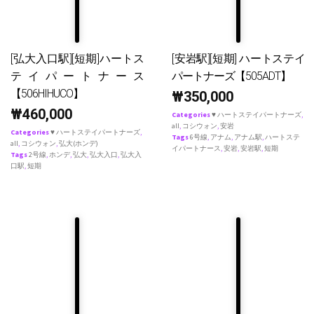
[弘大入口駅][短期]ハートス
[安岩駅][短期] ハートステイ
テイパートナース
パートナーズ【505ADT】
【506HIHUCO】
₩
350,000
₩
460,000
Categories
♥ ハートステイパートナーズ
,
all
,
コシウォン
,
安岩
Categories
♥ ハートステイパートナーズ
,
Tags
6号線
,
アナム
,
アナム駅
,
ハートステ
all
,
コシウォン
,
弘大(ホンデ)
イパートナース
,
安岩
,
安岩駅
,
短期
Tags
2号線
,
ホンデ
,
弘大
,
弘大入口
,
弘大入
口駅
,
短期