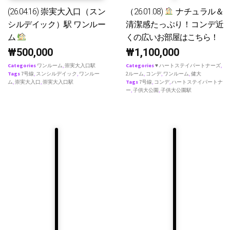
(26.04.16) 崇実大入口（スン
（26.01.08)
ナチュラル＆
シルデイック）駅 ワンルー
清潔感たっぷり！コンデ近
ム
くの広いお部屋はこちら！
₩
500,000
₩
1,100,000
Categories
ワンルーム
,
崇実大入口駅
Categories
♥ ハートステイパートナーズ
,
Tags
7号線
,
スンシルデイック
,
ワンルー
2ルーム
,
コンデ
,
ワンルーム
,
健大
ム
,
崇実大入口
,
崇実大入口駅
Tags
7号線
,
コンデ
,
ハートステイパートナ
ー
,
子供大公園
,
子供大公園駅