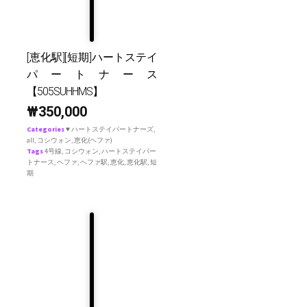
[恵化駅][短期]ハートステイ
パートナース
【505SUHHMS】
₩
350,000
Categories
♥ ハートステイパートナーズ
,
all
,
コシウォン
,
恵化(ヘファ)
Tags
4号線
,
コシウォン
,
ハートステイパー
トナース
,
ヘファ
,
ヘファ駅
,
恵化
,
恵化駅
,
短
期