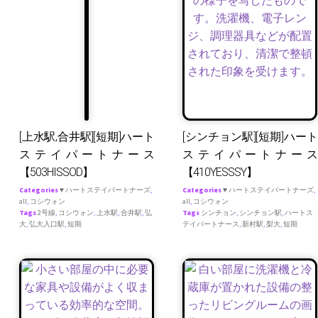
[上水駅,合井駅][短期]ハート
[シンチョン駅][短期]ハート
ステイパートナース
ステイパートナース
【503HISSOD】
【410YESSSY】
Categories
♥ ハートステイパートナーズ
,
Categories
♥ ハートステイパートナーズ
,
all
,
コシウォン
all
,
コシウォン
Tags
2号線
,
コシウォン
,
上水駅
,
合井駅
,
弘
Tags
シンチョン
,
シンチョン駅
,
ハートス
大
,
弘大入口駅
,
短期
テイパートナース
,
新村駅
,
梨大
,
短期