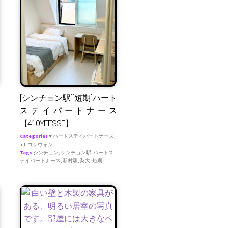
[シンチョン駅][短期]ハート
ステイパートナース
【410YEESSE】
Categories
♥ ハートステイパートナーズ
,
all
,
コシウォン
Tags
シンチョン
,
シンチョン駅
,
ハートス
テイパートナース
,
新村駅
,
梨大
,
短期