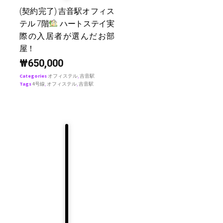
(契約完了) 吉音駅オフィス
テル 7階
ハートステイ実
際の入居者が選んだお部
屋！
₩
650,000
Categories
オフィステル
,
吉音駅
Tags
4号線
,
オフィステル
,
吉音駅