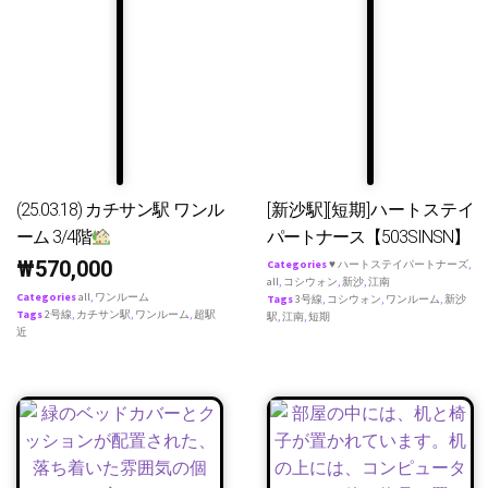
(25.03.18) カチサン駅 ワンル
[新沙駅][短期]ハートステイ
ーム 3/4階
パートナース【503SINSN】
₩
570,000
Categories
♥ ハートステイパートナーズ
,
all
,
コシウォン
,
新沙
,
江南
Categories
all
,
ワンルーム
Tags
3号線
,
コシウォン
,
ワンルーム
,
新沙
Tags
2号線
,
カチサン駅
,
ワンルーム
,
超駅
駅
,
江南
,
短期
近