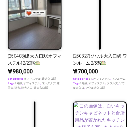
(25.04.08)建大入口駅オフィ
(25.03.27)ソウル大入口駅 ワ
ステル12/20階
ンルーム 2/5階
₩
980,000
₩
700,000
Categories
オフィステル
,
建大入口駅
Categories
all
,
オフィステル
,
ワンルーム
Tags
2号線
,
オフィステル
,
コングクデ
,
建
Tags
2号線
,
オフィステル
,
ソウル大
,
ソウ
国大
,
建大
,
建大入口
,
建大入口駅
ル大入口
,
ソウル大入口駅