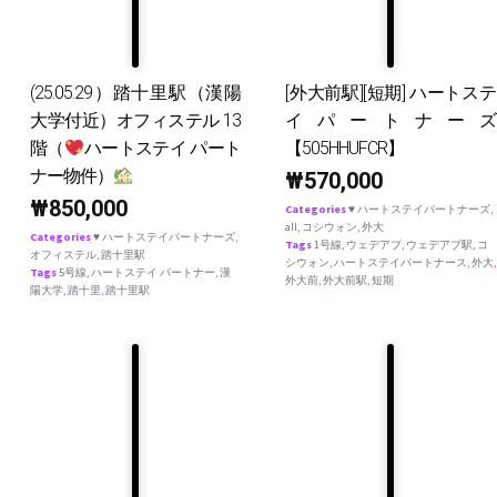
(25.05.29）踏十里駅（漢陽
[外大前駅][短期] ハートステ
大学付近）オフィステル 13
イパートナーズ
階（
ハートステイ パート
【505HHUFCR】
ナー物件）
₩
570,000
₩
850,000
Categories
♥ ハートステイパートナーズ
,
all
,
コシウォン
,
外大
Categories
♥ ハートステイパートナーズ
,
Tags
1号線
,
ウェデアプ
,
ウェデアプ駅
,
コ
オフィステル
,
踏十里駅
シウォン
,
ハートステイパートナース
,
外大
,
Tags
5号線
,
ハートステイ パートナー
,
漢
外大前
,
外大前駅
,
短期
陽大学
,
踏十里
,
踏十里駅