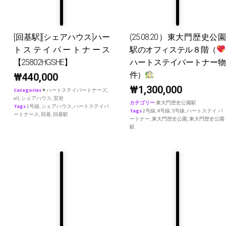
[回基駅][シェアハウス]ハー
(25.08.20）東大門歴史公園
トステイパートナース
駅のオフィステル８階（
【25802HGSHE】
ハートステイパートナー物
件）
₩
440,000
₩
1,300,000
Categories
♥ ハートステイパートナーズ
,
all
,
シェアハウス
,
安岩
カテゴリー
東大門歴史公園駅
Tags
1号線
,
シェアハウス
,
ハートステイパ
Tags
2号線
,
4号線
,
5号線
,
ハートステイ パ
ートナース
,
回基
,
回基駅
ートナー
,
東大門歴史公園
,
東大門歴史公園
駅