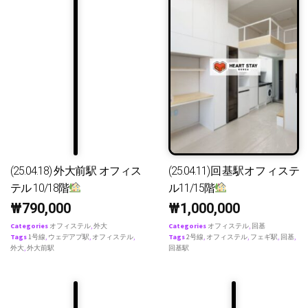
(25.04.18) 外大前駅 オフィス
(25.04.11)回基駅オフィステ
テル 10/18階
ル11/15階
₩
790,000
₩
1,000,000
Categories
オフィステル
,
外大
Categories
オフィステル
,
回基
Tags
1号線
,
ウェデアプ駅
,
オフィステル
,
Tags
2号線
,
オフィステル
,
フェギ駅
,
回基
,
外大
,
外大前駅
回基駅