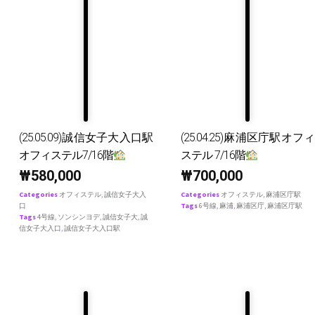
(25.05.09)誠信女子大入口駅
(25.04.25)麻浦区庁駅オフィ
オフィステル7/16階
ステル 7/16階
₩
580,000
₩
700,000
Categories
オフィステル
,
誠信女子大入
Categories
オフィステル
,
麻浦区庁駅
口
Tags
6号線
,
麻浦
,
麻浦区庁
,
麻浦区庁駅
Tags
4号線
,
ソンシンヨデ
,
誠信女子大
,
誠
信女子大入口
,
誠信女子大入口駅