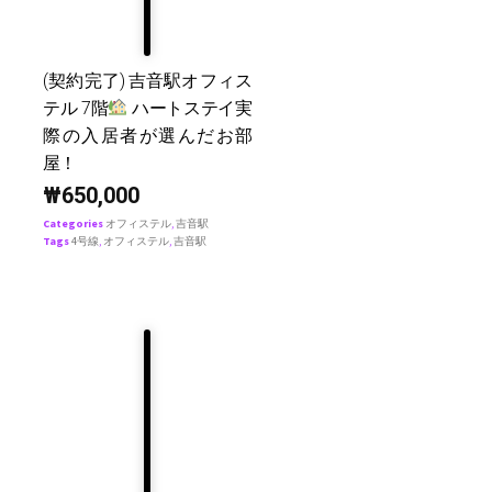
(契約完了) 吉音駅オフィス
テル 7階
ハートステイ実
際の入居者が選んだお部
屋！
₩
650,000
Categories
オフィステル
,
吉音駅
Tags
4号線
,
オフィステル
,
吉音駅