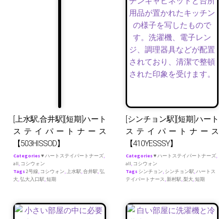
[上水駅,合井駅][短期]ハート
[シンチョン駅][短期]ハート
ステイパートナース
ステイパートナース
【503HISSOD】
【410YESSSY】
Categories
♥ ハートステイパートナーズ
,
Categories
♥ ハートステイパートナーズ
,
all
,
コシウォン
all
,
コシウォン
Tags
2号線
,
コシウォン
,
上水駅
,
合井駅
,
弘
Tags
シンチョン
,
シンチョン駅
,
ハートス
大
,
弘大入口駅
,
短期
テイパートナース
,
新村駅
,
梨大
,
短期