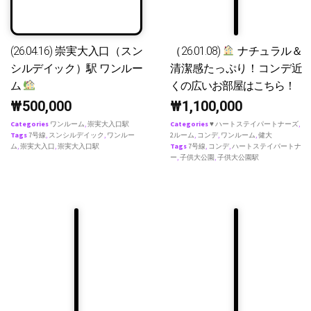
(26.04.16) 崇実大入口（スン
（26.01.08)
ナチュラル＆
シルデイック）駅 ワンルー
清潔感たっぷり！コンデ近
ム
くの広いお部屋はこちら！
₩
500,000
₩
1,100,000
Categories
ワンルーム
,
崇実大入口駅
Categories
♥ ハートステイパートナーズ
,
Tags
7号線
,
スンシルデイック
,
ワンルー
2ルーム
,
コンデ
,
ワンルーム
,
健大
ム
,
崇実大入口
,
崇実大入口駅
Tags
7号線
,
コンデ
,
ハートステイパートナ
ー
,
子供大公園
,
子供大公園駅