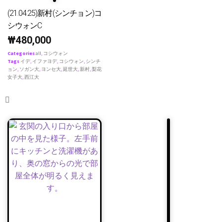
(21.04.25)新村(シンチョン)コ
シウォンC
₩
480,000
Categories
all
,
コシウォン
Tags
イデ
,
イファヨデ
,
コシウォン
,
シンチ
ョン
,
ソガン大
,
ヨンセ大
,
延世大
,
新村
,
梨花
女子大
,
西江大