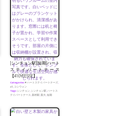
[シンチョン駅][短期]ハート
ステイパートナース
【410YEESSE】
Categories
♥ ハートステイパートナーズ
,
all
,
コシウォン
Tags
シンチョン
,
シンチョン駅
,
ハートス
テイパートナース
,
新村駅
,
梨大
,
短期