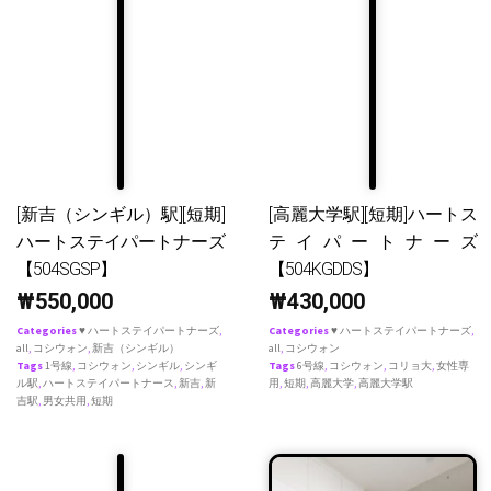
[新吉（シンギル）駅][短期]
[高麗大学駅][短期]ハートス
ハートステイパートナーズ
テイパートナーズ
【504SGSP】
【504KGDDS】
₩
550,000
₩
430,000
Categories
♥ ハートステイパートナーズ
,
Categories
♥ ハートステイパートナーズ
,
all
,
コシウォン
,
新吉（シンギル）
all
,
コシウォン
Tags
1号線
,
コシウォン
,
シンギル
,
シンギ
Tags
6号線
,
コシウォン
,
コリョ大
,
女性専
ル駅
,
ハートステイパートナース
,
新吉
,
新
用
,
短期
,
高麗大学
,
高麗大学駅
吉駅
,
男女共用
,
短期