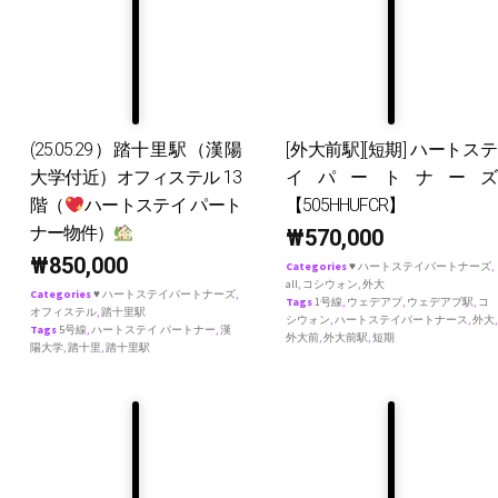
(25.05.29）踏十里駅（漢陽
[外大前駅][短期] ハートステ
大学付近）オフィステル 13
イパートナーズ
階（
ハートステイ パート
【505HHUFCR】
ナー物件）
₩
570,000
₩
850,000
Categories
♥ ハートステイパートナーズ
,
all
,
コシウォン
,
外大
Categories
♥ ハートステイパートナーズ
,
Tags
1号線
,
ウェデアプ
,
ウェデアプ駅
,
コ
オフィステル
,
踏十里駅
シウォン
,
ハートステイパートナース
,
外大
,
Tags
5号線
,
ハートステイ パートナー
,
漢
外大前
,
外大前駅
,
短期
陽大学
,
踏十里
,
踏十里駅