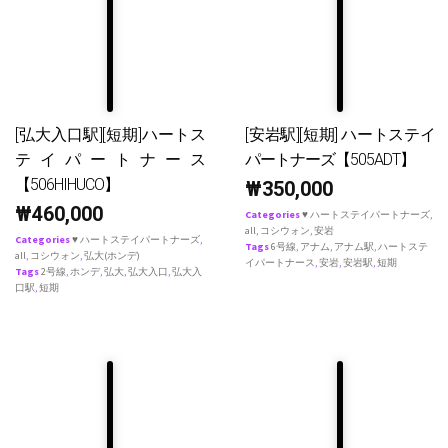
[弘大入口駅][短期]ハートス
[安岩駅][短期] ハートステイ
テイパートナース
パートナーズ【505ADT】
【506HIHUCO】
₩
350,000
₩
460,000
Categories
♥ ハートステイパートナーズ
,
all
,
コシウォン
,
安岩
Categories
♥ ハートステイパートナーズ
,
Tags
6号線
,
アナム
,
アナム駅
,
ハートステ
all
,
コシウォン
,
弘大(ホンデ)
イパートナース
,
安岩
,
安岩駅
,
短期
Tags
2号線
,
ホンデ
,
弘大
,
弘大入口
,
弘大入
口駅
,
短期