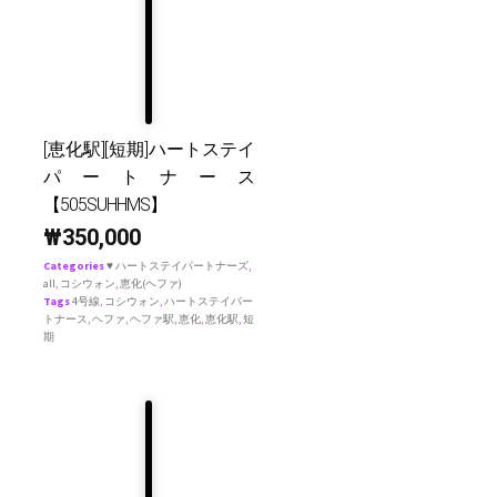
[恵化駅][短期]ハートステイ
パートナース
【505SUHHMS】
₩
350,000
Categories
♥ ハートステイパートナーズ
,
all
,
コシウォン
,
恵化(ヘファ)
Tags
4号線
,
コシウォン
,
ハートステイパー
トナース
,
ヘファ
,
ヘファ駅
,
恵化
,
恵化駅
,
短
期