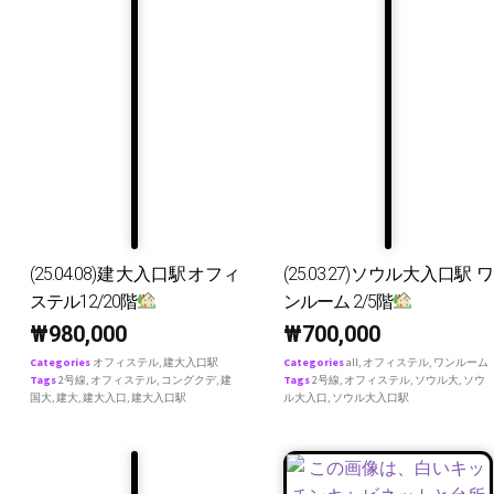
(25.04.08)建大入口駅オフィ
(25.03.27)ソウル大入口駅 ワ
ステル12/20階
ンルーム 2/5階
₩
980,000
₩
700,000
Categories
オフィステル
,
建大入口駅
Categories
all
,
オフィステル
,
ワンルーム
Tags
2号線
,
オフィステル
,
コングクデ
,
建
Tags
2号線
,
オフィステル
,
ソウル大
,
ソウ
国大
,
建大
,
建大入口
,
建大入口駅
ル大入口
,
ソウル大入口駅