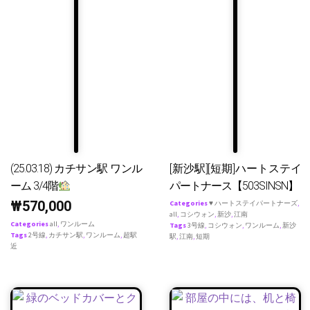
(25.03.18) カチサン駅 ワンル
[新沙駅][短期]ハートステイ
ーム 3/4階
パートナース【503SINSN】
₩
570,000
Categories
♥ ハートステイパートナーズ
,
all
,
コシウォン
,
新沙
,
江南
Categories
all
,
ワンルーム
Tags
3号線
,
コシウォン
,
ワンルーム
,
新沙
Tags
2号線
,
カチサン駅
,
ワンルーム
,
超駅
駅
,
江南
,
短期
近