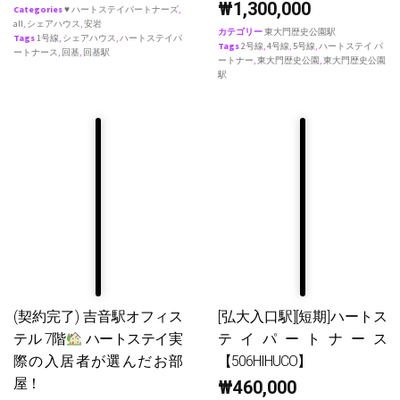
₩
1,300,000
Categories
♥ ハートステイパートナーズ
,
all
,
シェアハウス
,
安岩
カテゴリー
東大門歴史公園駅
Tags
1号線
,
シェアハウス
,
ハートステイパ
Tags
2号線
,
4号線
,
5号線
,
ハートステイ パ
ートナース
,
回基
,
回基駅
ートナー
,
東大門歴史公園
,
東大門歴史公園
駅
(契約完了) 吉音駅オフィス
[弘大入口駅][短期]ハートス
テル 7階
ハートステイ実
テイパートナース
際の入居者が選んだお部
【506HIHUCO】
屋！
₩
460,000