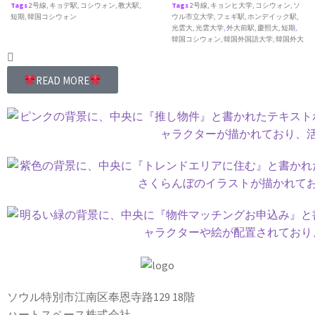
Tags
2号線
,
キョデ駅
,
コシウォン
,
教大駅
,
Tags
2号線
,
キョンヒ大学
,
コシウォン
,
ソ
短期
,
韓国コシウォン
ウル市立大学
,
フェギ駅
,
ホンデイック駅
,
光雲大
,
光雲大学
,
外大前駅
,
慶熙大
,
短期
,
韓国コシウォン
,
韓国外国語大学
,
韓国外大
READ MORE
ソウル特別市江南区奉恩寺路129 18階
ハートスペース株式会社