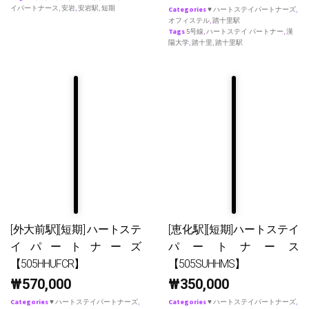
イパートナース
,
安岩
,
安岩駅
,
短期
Categories
♥ ハートステイパートナーズ
,
オフィステル
,
踏十里駅
Tags
5号線
,
ハートステイ パートナー
,
漢
陽大学
,
踏十里
,
踏十里駅
[外大前駅][短期] ハートステ
[恵化駅][短期]ハートステイ
イパートナーズ
パートナース
【505HHUFCR】
【505SUHHMS】
₩
570,000
₩
350,000
Categories
♥ ハートステイパートナーズ
,
Categories
♥ ハートステイパートナーズ
,