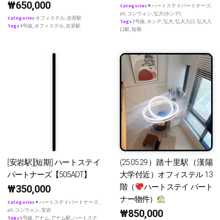
₩
650,000
Categories
♥ ハートステイパートナーズ
,
all
,
コシウォン
,
弘大(ホンデ)
Categories
オフィステル
,
吉音駅
Tags
2号線
,
ホンデ
,
弘大
,
弘大入口
,
弘大入
Tags
4号線
,
オフィステル
,
吉音駅
口駅
,
短期
[安岩駅][短期] ハートステイ
(25.05.29）踏十里駅（漢陽
パートナーズ【505ADT】
大学付近）オフィステル 13
階（
ハートステイ パート
₩
350,000
ナー物件）
Categories
♥ ハートステイパートナーズ
,
all
,
コシウォン
,
安岩
₩
850,000
Tags
6号線
,
アナム
,
アナム駅
,
ハートステ