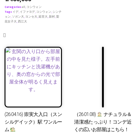
Categories
all
,
コシウォン
Tags
イデ
,
イファヨデ
,
コシウォン
,
シンチ
ョン
,
ソガン大
,
ヨンセ大
,
延世大
,
新村
,
梨
花女子大
,
西江大
(26.04.16) 崇実大入口（スン
（26.01.08)
ナチュラル＆
シルデイック）駅 ワンルー
清潔感たっぷり！コンデ近
ム
くの広いお部屋はこちら！