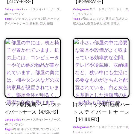
【410YEESSE】
【49SWSWGH】
Categories
♥ ハートステイパートナーズ
,
Categories
♥ ハートステイパートナーズ
,
all
,
コシウォン
all
,
コシウォン
Tags
シンチョン
,
シンチョン駅
,
ハートス
Tags
2号線
,
コシウォン
,
延世大
,
弘大入口
テイパートナース
,
新村駅
,
梨大
,
短期
駅
,
弘益大
,
梨花女子大
,
短期
,
西江大
[へファ駅][短期]ハートステ
[ホンデイック駅][短期]ハー
イパートナース【47SKHS】
トステイパートナース
【44HIHURD】
Categories
♥ ハートステイパートナーズ
,
all
,
コシウォン
Categories
♥ ハートステイパートナーズ
,
Tags
4号線
,
キョンヒ大学
,
コシウォン
,
ソ
all
,
コシウォン
ウル市立大学
,
フェギ駅
,
ヘファ
,
ヘファ駅
,