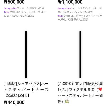
₩
500,000
₩
1,100,000
Categories
ワンルーム
,
崇実大入口駅
Categories
♥ ハートステイパートナーズ
,
Tags
7号線
,
スンシルデイック
,
ワンルー
2ルーム
,
コンデ
,
ワンルーム
,
健大
ム
,
崇実大入口
,
崇実大入口駅
Tags
7号線
,
コンデ
,
ハートステイパートナ
ー
,
子供大公園
,
子供大公園駅
[回基駅][シェアハウス]ハー
(25.08.20）東大門歴史公園
トステイパートナース
駅のオフィステル８階（
【25802HGSHE】
ハートステイパートナー物
件）
₩
440,000