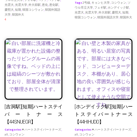
Tags
2号線
,
キョンヒ大学
,
コシウォン
,
ソ
光雲大
,
光雲大学
,
外大前駅
,
恵化
,
恵化駅
,
ウル市立大学
,
フェギ駅
,
ホンデイック駅
,
慶熙大
,
短期
,
韓国コシウォン
,
韓国外国語
光雲大
,
光雲大学
,
外大前駅
,
慶熙大
,
短期
,
大学
,
韓国外大
韓国コシウォン
,
韓国外国語大学
,
韓国外大
4
[吉洞駅][短期]ハートステイ
[ホンデイック駅][短期]ハー
パートナース
トステイパートナース
【44SNUEGR】
【44HIHUDD】
Categories
♥ ハートステイパートナーズ
,
Categories
♥ ハートステイパートナーズ
,
all
,
コシウォン
all
,
コシウォン