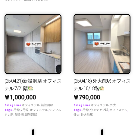
(25.04.21)新設洞駅オフィス
(25.04.18) 外大前駅 オフィス
テル 7/21階
テル 10/18階
₩
1,000,000
₩
790,000
Categories
オフィステル
,
新設洞駅
Categories
オフィステル
,
外大
Tags
1号線
,
2号線
,
オフィステル
,
シンソル
Tags
1号線
,
ウェデアプ駅
,
オフィステル
,
ドン駅
,
新設洞
,
新設洞駅
外大
,
外大前駅