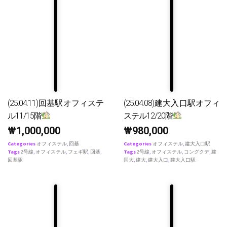
(25.04.11)回基駅オフィステ
(25.04.08)建大入口駅オフィ
ル11/15階
ステル12/20階
₩
1,000,000
₩
980,000
Categories
オフィステル
,
回基
Categories
オフィステル
,
建大入口駅
Tags
2号線
,
オフィステル
,
フェギ駅
,
回基
,
Tags
2号線
,
オフィステル
,
コングクデ
,
建
回基駅
国大
,
建大
,
建大入口
,
建大入口駅