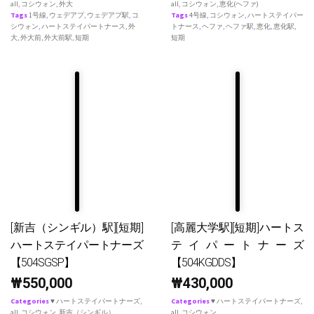
all
,
コシウォン
,
外大
all
,
コシウォン
,
恵化(ヘファ)
Tags
1号線
,
ウェデアプ
,
ウェデアプ駅
,
コ
Tags
4号線
,
コシウォン
,
ハートステイパー
シウォン
,
ハートステイパートナース
,
外
トナース
,
ヘファ
,
ヘファ駅
,
恵化
,
恵化駅
,
大
,
外大前
,
外大前駅
,
短期
短期
[新吉（シンギル）駅][短期]
[高麗大学駅][短期]ハートス
ハートステイパートナーズ
テイパートナーズ
【504SGSP】
【504KGDDS】
₩
550,000
₩
430,000
Categories
♥ ハートステイパートナーズ
,
Categories
♥ ハートステイパートナーズ
,
all
,
コシウォン
,
新吉（シンギル）
all
,
コシウォン