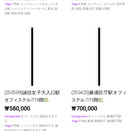
Tags
1号線
,
コシウォン
,
シンギル
,
シンギ
Tags
6号線
,
コシウォン
,
コリョ大
,
女性専
ル駅
,
ハートステイパートナース
,
新吉
,
新
用
,
短期
,
高麗大学
,
高麗大学駅
吉駅
,
男女共用
,
短期
(25.05.09)誠信女子大入口駅
(25.04.25)麻浦区庁駅オフィ
オフィステル7/16階
ステル 7/16階
₩
580,000
₩
700,000
Categories
オフィステル
,
誠信女子大入
Categories
オフィステル
,
麻浦区庁駅
口
Tags
6号線
,
麻浦
,
麻浦区庁
,
麻浦区庁駅
Tags
4号線
,
ソンシンヨデ
,
誠信女子大
,
誠
信女子大入口
,
誠信女子大入口駅