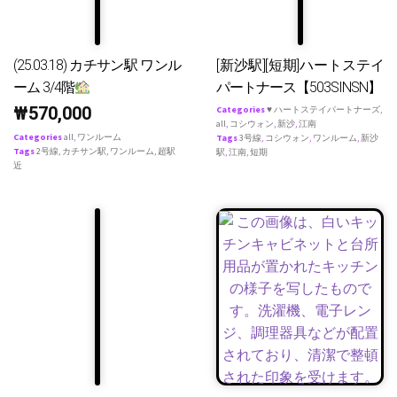
(25.03.18) カチサン駅 ワンル
[新沙駅][短期]ハートステイ
ーム 3/4階
パートナース【503SINSN】
₩
570,000
Categories
♥ ハートステイパートナーズ
,
all
,
コシウォン
,
新沙
,
江南
Categories
all
,
ワンルーム
Tags
3号線
,
コシウォン
,
ワンルーム
,
新沙
Tags
2号線
,
カチサン駅
,
ワンルーム
,
超駅
駅
,
江南
,
短期
近