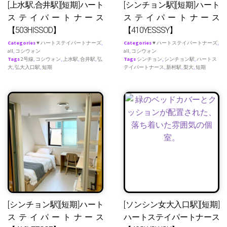
[上水駅,合井駅][短期]ハート
[シンチョン駅][短期]ハート
ステイパートナース
ステイパートナース
【503HISSOD】
【410YESSSY】
Categories
♥ ハートステイパートナーズ
,
Categories
♥ ハートステイパートナーズ
,
all
,
コシウォン
all
,
コシウォン
Tags
2号線
,
コシウォン
,
上水駅
,
合井駅
,
弘
Tags
シンチョン
,
シンチョン駅
,
ハートス
大
,
弘大入口駅
,
短期
テイパートナース
,
新村駅
,
梨大
,
短期
[シンチョン駅][短期]ハート
[ソンシン女大入口駅][短期]
ステイパートナース
ハートステイパートナース