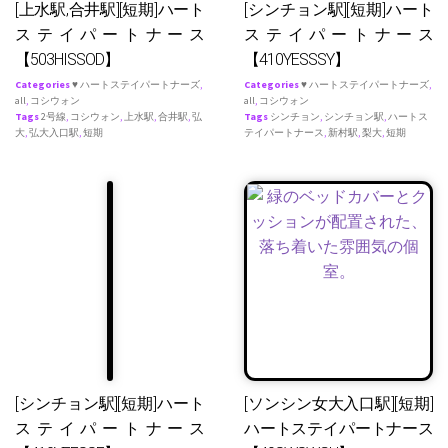
[上水駅,合井駅][短期]ハート
[シンチョン駅][短期]ハート
ステイパートナース
ステイパートナース
【503HISSOD】
【410YESSSY】
Categories
♥ ハートステイパートナーズ
,
Categories
♥ ハートステイパートナーズ
,
all
,
コシウォン
all
,
コシウォン
Tags
2号線
,
コシウォン
,
上水駅
,
合井駅
,
弘
Tags
シンチョン
,
シンチョン駅
,
ハートス
大
,
弘大入口駅
,
短期
テイパートナース
,
新村駅
,
梨大
,
短期
[シンチョン駅][短期]ハート
[ソンシン女大入口駅][短期]
ステイパートナース
ハートステイパートナース