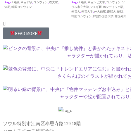
Tags
2号線
,
キョデ駅
,
コシウォン
,
教大駅
,
Tags
2号線
,
キョンヒ大学
,
コシウォン
,
ソ
短期
,
韓国コシウォン
ウル市立大学
,
フェギ駅
,
ホンデイック駅
,
光雲大
,
光雲大学
,
外大前駅
,
慶熙大
,
短期
,
韓国コシウォン
,
韓国外国語大学
,
韓国外大
READ MORE
ソウル特別市江南区奉恩寺路129 18階
ハートスペース株式会社