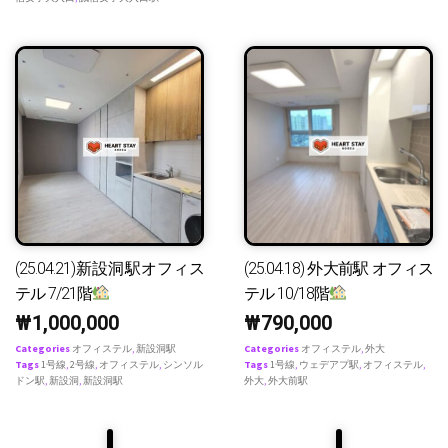
(25.04.21)新設洞駅オフィス
(25.04.18) 外大前駅 オフィス
テル 7/21階
テル 10/18階
₩
1,000,000
₩
790,000
Categories
オフィステル
,
新設洞駅
Categories
オフィステル
,
外大
Tags
1号線
,
2号線
,
オフィステル
,
シンソル
Tags
1号線
,
ウェデアプ駅
,
オフィステル
,
ドン駅
,
新設洞
,
新設洞駅
外大
,
外大前駅