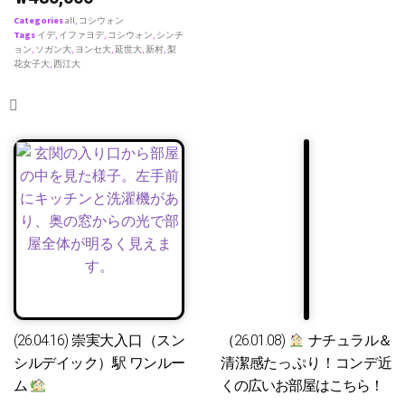
Categories
all
,
コシウォン
Tags
イデ
,
イファヨデ
,
コシウォン
,
シンチ
ョン
,
ソガン大
,
ヨンセ大
,
延世大
,
新村
,
梨
花女子大
,
西江大
(26.04.16) 崇実大入口（スン
（26.01.08)
ナチュラル＆
シルデイック）駅 ワンルー
清潔感たっぷり！コンデ近
ム
くの広いお部屋はこちら！