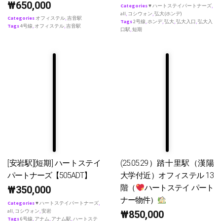
₩
650,000
Categories
♥ ハートステイパートナーズ
,
all
,
コシウォン
,
弘大(ホンデ)
Categories
オフィステル
,
吉音駅
Tags
2号線
,
ホンデ
,
弘大
,
弘大入口
,
弘大入
Tags
4号線
,
オフィステル
,
吉音駅
口駅
,
短期
[安岩駅][短期] ハートステイ
(25.05.29）踏十里駅（漢陽
パートナーズ【505ADT】
大学付近）オフィステル 13
階（
ハートステイ パート
₩
350,000
ナー物件）
Categories
♥ ハートステイパートナーズ
,
all
,
コシウォン
,
安岩
₩
850,000
Tags
6号線
,
アナム
,
アナム駅
,
ハートステ