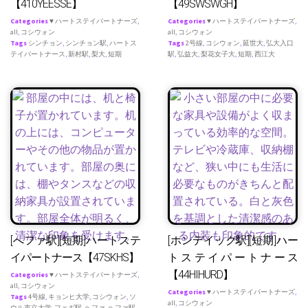
【410YEESSE】
【49SWSWGH】
Categories
♥ ハートステイパートナーズ
,
Categories
♥ ハートステイパートナーズ
,
all
,
コシウォン
all
,
コシウォン
Tags
シンチョン
,
シンチョン駅
,
ハートス
Tags
2号線
,
コシウォン
,
延世大
,
弘大入口
テイパートナース
,
新村駅
,
梨大
,
短期
駅
,
弘益大
,
梨花女子大
,
短期
,
西江大
[へファ駅][短期]ハートステ
[ホンデイック駅][短期]ハー
イパートナース【47SKHS】
トステイパートナース
【44HIHURD】
Categories
♥ ハートステイパートナーズ
,
all
,
コシウォン
Categories
♥ ハートステイパートナーズ
,
Tags
4号線
,
キョンヒ大学
,
コシウォン
,
ソ
all
,
コシウォン
ウル市立大学
,
フェギ駅
,
ヘファ
,
ヘファ駅
,