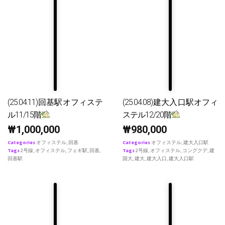
(25.04.11)回基駅オフィステ
(25.04.08)建大入口駅オフィ
ル11/15階
ステル12/20階
₩
1,000,000
₩
980,000
Categories
オフィステル
,
回基
Categories
オフィステル
,
建大入口駅
Tags
2号線
,
オフィステル
,
フェギ駅
,
回基
,
Tags
2号線
,
オフィステル
,
コングクデ
,
建
回基駅
国大
,
建大
,
建大入口
,
建大入口駅