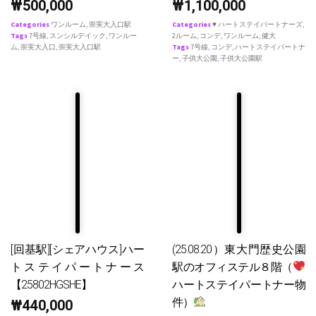
₩
500,000
₩
1,100,000
Categories
ワンルーム
,
崇実大入口駅
Categories
♥ ハートステイパートナーズ
,
Tags
7号線
,
スンシルデイック
,
ワンルー
2ルーム
,
コンデ
,
ワンルーム
,
健大
ム
,
崇実大入口
,
崇実大入口駅
Tags
7号線
,
コンデ
,
ハートステイパートナ
ー
,
子供大公園
,
子供大公園駅
[回基駅][シェアハウス]ハー
(25.08.20）東大門歴史公園
トステイパートナース
駅のオフィステル８階（
【25802HGSHE】
ハートステイパートナー物
件）
₩
440,000