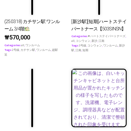
(25.03.18) カチサン駅 ワンル
[新沙駅][短期]ハートステイ
ーム 3/4階
パートナース【503SINSN】
₩
570,000
Categories
♥ ハートステイパートナーズ
,
all
,
コシウォン
,
新沙
,
江南
Categories
all
,
ワンルーム
Tags
3号線
,
コシウォン
,
ワンルーム
,
新沙
Tags
2号線
,
カチサン駅
,
ワンルーム
,
超駅
駅
,
江南
,
短期
近