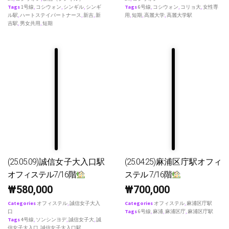
Tags
1号線
,
コシウォン
,
シンギル
,
シンギ
Tags
6号線
,
コシウォン
,
コリョ大
,
女性専
ル駅
,
ハートステイパートナース
,
新吉
,
新
用
,
短期
,
高麗大学
,
高麗大学駅
吉駅
,
男女共用
,
短期
(25.05.09)誠信女子大入口駅
(25.04.25)麻浦区庁駅オフィ
オフィステル7/16階
ステル 7/16階
₩
580,000
₩
700,000
Categories
オフィステル
,
誠信女子大入
Categories
オフィステル
,
麻浦区庁駅
口
Tags
6号線
,
麻浦
,
麻浦区庁
,
麻浦区庁駅
Tags
4号線
,
ソンシンヨデ
,
誠信女子大
,
誠
信女子大入口
,
誠信女子大入口駅