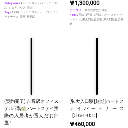
₩
1,300,000
Categories
♥ ハートステイパートナーズ
,
all
,
シェアハウス
,
安岩
カテゴリー
東大門歴史公園駅
Tags
1号線
,
シェアハウス
,
ハートステイパ
Tags
2号線
,
4号線
,
5号線
,
ハートステイ パ
ートナース
,
回基
,
回基駅
ートナー
,
東大門歴史公園
,
東大門歴史公園
駅
(契約完了) 吉音駅オフィス
[弘大入口駅][短期]ハートス
テル 7階
ハートステイ実
テイパートナース
際の入居者が選んだお部
【506HIHUCO】
屋！
₩
460,000