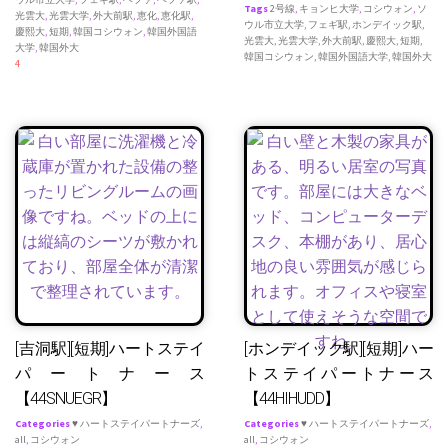
Tags
2号線
,
キョンヒ大学
,
コシウォン
,
ソ
光雲大
,
光雲大学
,
外大前駅
,
恵化
,
恵化駅
,
ウル市立大学
,
フェギ駅
,
ホンデイック駅
,
慶熙大
,
短期
,
韓国コシウォン
,
韓国外国語
光雲大
,
光雲大学
,
外大前駅
,
慶熙大
,
短期
,
大学
,
韓国外大
韓国コシウォン
,
韓国外国語大学
,
韓国外大
4
[吉洞駅][短期]ハートステイ
[ホンデイック駅][短期]ハー
パートナース
トステイパートナース
【44SNUEGR】
【44HIHUDD】
Categories
♥ ハートステイパートナーズ
,
Categories
♥ ハートステイパートナーズ
,
all
,
コシウォン
all
,
コシウォン