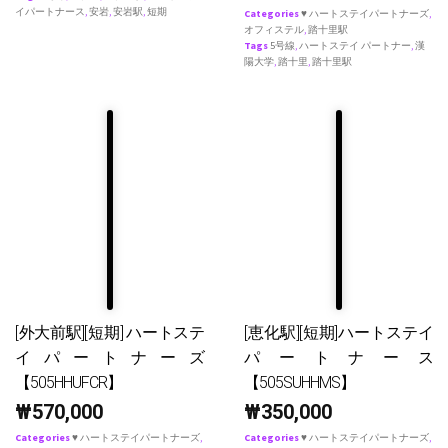
イパートナース
,
安岩
,
安岩駅
,
短期
Categories
♥ ハートステイパートナーズ
,
オフィステル
,
踏十里駅
Tags
5号線
,
ハートステイ パートナー
,
漢
陽大学
,
踏十里
,
踏十里駅
[外大前駅][短期] ハートステ
[恵化駅][短期]ハートステイ
イパートナーズ
パートナース
【505HHUFCR】
【505SUHHMS】
₩
570,000
₩
350,000
Categories
♥ ハートステイパートナーズ
,
Categories
♥ ハートステイパートナーズ
,