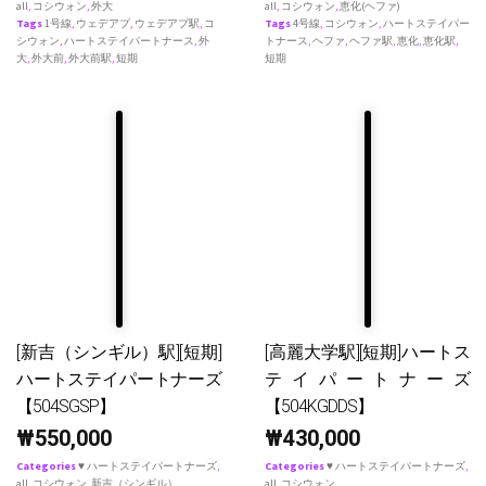
all
,
コシウォン
,
外大
all
,
コシウォン
,
恵化(ヘファ)
Tags
1号線
,
ウェデアプ
,
ウェデアプ駅
,
コ
Tags
4号線
,
コシウォン
,
ハートステイパー
シウォン
,
ハートステイパートナース
,
外
トナース
,
ヘファ
,
ヘファ駅
,
恵化
,
恵化駅
,
大
,
外大前
,
外大前駅
,
短期
短期
[新吉（シンギル）駅][短期]
[高麗大学駅][短期]ハートス
ハートステイパートナーズ
テイパートナーズ
【504SGSP】
【504KGDDS】
₩
550,000
₩
430,000
Categories
♥ ハートステイパートナーズ
,
Categories
♥ ハートステイパートナーズ
,
all
,
コシウォン
,
新吉（シンギル）
all
,
コシウォン